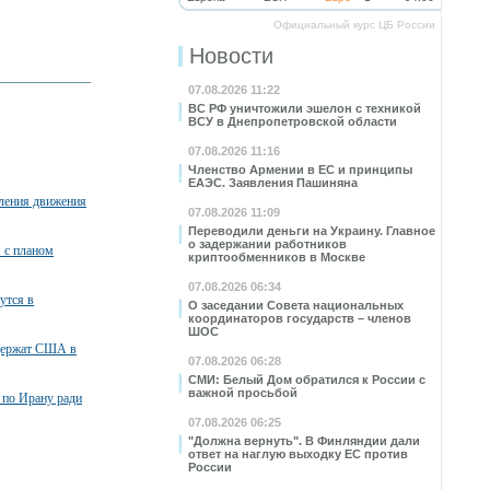
Официальный курс ЦБ России
Новости
07.08.2026 11:22
ВС РФ уничтожили эшелон с техникой
ВСУ в Днепропетровской области
07.08.2026 11:16
Членство Армении в ЕС и принципы
ЕАЭС. Заявления Пашиняна
вления движения
07.08.2026 11:09
Переводили деньги на Украину. Главное
о задержании работников
я с планом
криптообменников в Москве
07.08.2026 06:34
утся в
О заседании Совета национальных
координаторов государств – членов
ШОС
ддержат США в
07.08.2026 06:28
СМИ: Белый Дом обратился к России с
важной просьбой
 по Ирану ради
07.08.2026 06:25
"Должна вернуть". В Финляндии дали
ответ на наглую выходку ЕС против
России