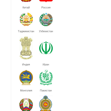
Китай
Россия
Таджикистан
Узбекистан
Индия
Иран
Монголия
Пакистан