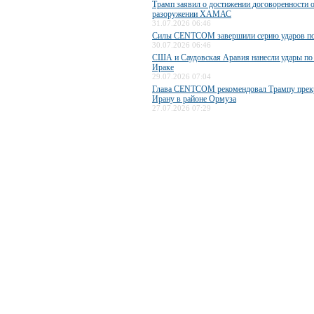
Трамп заявил о достижении договоренности 
разоружении ХАМАС
31.07.2026 06:46
Силы CENTCOM завершили серию ударов п
30.07.2026 06:46
США и Саудовская Аравия нанесли удары по
Ираке
29.07.2026 07:04
Глава CENTCOM рекомендовал Трампу прекр
Ирану в районе Ормуза
27.07.2026 07:29