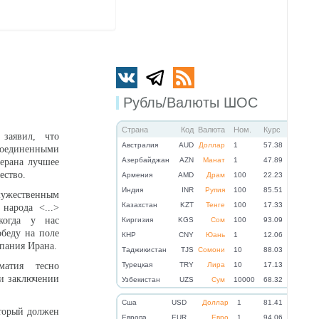
Рубль/Валюты ШОС
Страна
Код
Валюта
Ном.
Курс
заявил, что
Австралия
AUD
Доллар
1
57.38
Соединенными
Азербайджан
AZN
Манат
1
47.89
герана лучшее
ество.
Армения
AMD
Драм
100
22.23
Индия
INR
Рупия
100
85.51
ужественным
Казахстан
KZT
Тенге
100
17.33
народа <...>
когда у нас
Киргизия
KGS
Сом
100
93.09
беду на поле
КНР
CNY
Юань
1
12.06
мпания Ирана.
Таджикистан
TJS
Сомони
10
88.03
атия тесно
Турецкая
TRY
Лира
10
17.13
ри заключении
Узбекистан
UZS
Сум
10000
68.32
Cша
USD
Доллар
1
81.41
торый должен
Eвропа
EUR
Евро
1
94.06