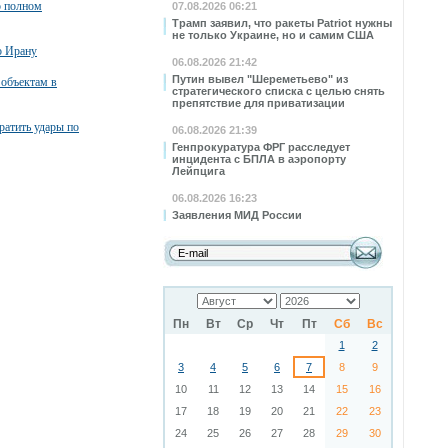
о полном
07.08.2026 06:21
Трамп заявил, что ракеты Patriot нужны
не только Украине, но и самим США
о Ирану
06.08.2026 21:42
Путин вывел "Шереметьево" из
 объектам в
стратегического списка с целью снять
препятствие для приватизации
атить удары по
06.08.2026 21:39
Генпрокуратура ФРГ расследует
инцидента с БПЛА в аэропорту
Лейпцига
06.08.2026 16:23
Заявления МИД России
Пн
Вт
Ср
Чт
Пт
Сб
Вс
1
2
3
4
5
6
7
8
9
10
11
12
13
14
15
16
17
18
19
20
21
22
23
24
25
26
27
28
29
30