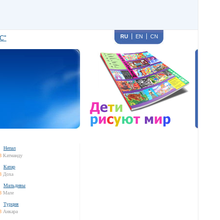
RU
EN
CN
С"
Непал
8
Катманду
Катар
8
Доха
Мальдивы
8
Мале
Турция
8
Анкара