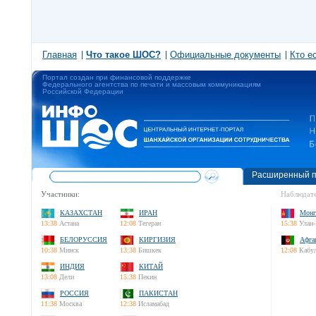
Главная
Что такое ШОС?
Официальные документы
Кто е
Портал создан при финансовой поддержке
Федерального агентства по печати и массовым коммуникациям
Российской Федерации
Расширенный п
Участники:
Наблюдате
КАЗАХСТАН
ИРАН
Монг
13:38
Астана
12:08
Тегеран
15:38
Улан-
БЕЛОРУССИЯ
КИРГИЗИЯ
Афга
10:38
Минск
13:38
Бишкек
12:08
Кабу
ИНДИЯ
КИТАЙ
13:08
Дели
15:38
Пекин
РОССИЯ
ПАКИСТАН
11:38
Москва
12:38
Исламабад