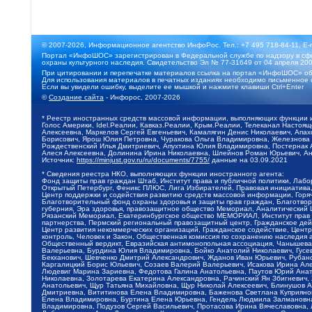
© 2007-2026, Информационное агентство ИнфоРос. Тел.: +7 495 718-84-11, E-
Портал «ИнфоШОС» зарегистрирован в Федеральной службе по надзору в сфе
охраны культурного наследия. Свидетельство Эл № 77-31649 от 04 апреля 200
При цитировании и перепечатке материалов ссылка на портал «ИнфоШОС» об
Для использования материалов в печатных изданиях необходимо письменное 
Если вы увидели ошибку, выделите ее мышкой и нажмите клавиши Ctrl+Enter
©
Создание сайта
- Инфорос, 2007-2026
* Реестр иностранных средств массовой информации, выполняющих функции 
Голос Америки, Idel.Реалии, Кавказ.Реалии, Крым.Реалии, Телеканал Настоя
Алексеевна, Маркелов Сергей Евгеньевич, Камалягин Денис Николаевич, Апах
Борисович, Ярош Юлия Петровна, Чуракова Ольга Владимировна, Железнова М
Рождественский Илья Дмитриевич, Апухтина Юлия Владимировна, Постернак Ал
Алеся Алексеевна, Долинина Ирина Николаевна, Шлейнов Роман Юрьевич, Ани
Источник:
https://minjust.gov.ru/ru/documents/7755/
данные на
03.09.2021
* Сведения реестра НКО, выполняющих функции иностранного агента:
Фонд защиты прав граждан Штаб, Институт права и публичной политики, Лаб
Открытый Петербург, Феникс ПЛЮС, Лига Избирателей, Правовая инициатива, 
Центр поддержки и содействия развитию средств массовой информации, Горя
Благотворительный фонд охраны здоровья и защиты прав граждан, Благотвори
губерния, Эра здоровья, правозащитное общество Мемориал, Аналитический 
Рязанский Мемориал, Екатеринбургское общество МЕМОРИАЛ, Институт прав ч
партнерства, Пермский региональный правозащитный центр, Гражданское де
Центр развития некоммерческих организаций, Гражданское содействие, Цент
контроль, Человек и Закон, Общественная комиссия по сохранению наследия
Общественный вердикт, Евразийская антимонопольная ассоциация, Чанышева 
Валерьевна, Бурдина Юлия Владимировна, Бойко Анатолий Николаевич, Гусев
Бекханович, Шевченко Дмитрий Александрович, Жданов Иван Юрьевич, Рубано
Каргалицкий Борис Юльевич, Созаев Валерий Валерьевич, Исакова Ирина Ал
Людевиг Марина Зариевна, Федотова Галина Анатольевна, Паутов Юрий Анато
Николаевна, Золотарева Екатерина Александровна, Рачинский Ян Збигневич
Анатольевич, Щур Татьяна Михайловна, Щур Николай Алексеевич, Блинушов 
Дмитриевна, Вититинова Елена Владимировна, Баженова Светлана Куприяновн
Елена Владимировна, Буртина Елена Юрьевна, Гендель Людмила Залмановна,
Владимировна, Подузов Сергей Васильевич, Протасова Ирина Вячеславовна, 