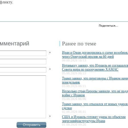
нфликту.
Поделиться…
омментарий
Ранее по теме
Иран и Оман договорились о схеме возобно
*
через Ормузский пролив на 60 дней
06.08.2026 16:13
Нетаньяху заявил, что Израиль не соглашалс
*
Совета мира по разоружению ХАМАС
05.08.2026 06:11
Трамп заявил, что переговоры с Ираном начн
понедельник
03.08.2026 06:11
Несколько стран Европы заявили, что не по
войне с Ираном
03.08.2026 06:06
Трамп заявил, что отказался от новых ударов
сделки
02.08.2026 06:41
*
США и Израиль готовят удары по объектам
энергоинфраструктуры Ирана
01.08.2026 09:26