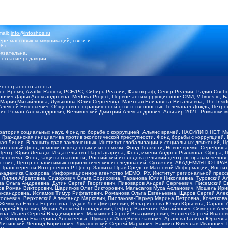
mail:
info@infoshos.ru
ре массовых коммуникаций, связи и
8 г.
язательна.
согласие редакции
иностранного агента:
щее Время, Azatliq Radiosi, PCE/PC, Сибирь.Реалии, Фактограф, Север.Реалии, Радио Св
ончич Дарья Александровна, Medusa Project, Первое антикоррупционное СМИ, VTimes.io, 
ария Михайловна, Лукьянова Юлия Сергеевна, Маетная Елизавета Витальевна, The Insid
ексей Евгеньевич, Общество с ограниченной ответственностью Телеканал Дождь, Петров 
н Роман Александрович, Великовский Дмитрий Александрович, Альтаир 2021, Ромашки мо
оратория социальных наук, Фонд по борьбе с коррупцией, Альянс врачей, НАСИЛИЮ.НЕТ, 
Гражданская инициатива против экологической преступности, Фонд борьбы с коррупцией,
чая Линия, В защиту прав заключенных, Институт глобализации и социальных движений,
тельный фонд помощи осужденным и их семьям, Фонд Тольятти, Новое время, Серебряная т
Центр Юрия Левады, Издательство Парк Гагарина, Фонд имени Андрея Рылькова, Сфера, 
еловека, Фонд защиты гласности, Российский исследовательский центр по правам челове
йствие, Центр независимых социологических исследований, Сутяжник, АКАДЕМИЯ ПО ПР
р Трансперенси Интернешнл-Р, Центр Защиты Прав Средств Массовой Информации, Институ
 академика Сахарова, Информационное агентство МЕМО. РУ, Институт региональной пресс
Лилия Айратовна, Сидорович Ольга Борисовна, Таранова Юлия Николаевна, Туровский Ал
а Ольга Андреевна, Дугин Сергей Георгиевич, Пивоваров Андрей Сергеевич, Писемский Е
в Роман Викторович, Шарипков Олег Викторович, Мальсагов Муса Асланович, Мошель Ири
ександровна, Исламов Тимур Рифгатович, Романова Ольга Евгеньевна, Щаров Сергей Але
льевич, Верховский Александр Маркович, Пислакова-Паркер Марина Петровна, Кочеткова
, Жемкова Елена Борисовна, Гудков Лев Дмитриевич, Илларионова Юлия Юрьевна, Саранг
Андрей Юрьевич, Мосин Алексей Геннадьевич, Гефтер Валентин Михайлович, Симонов Але
а, Исаев Сергей Владимирович, Максимов Сергей Владимирович, Беляев Сергей Иванович
 Кокорина Екатерина Алексеевна, Шуманов Илья Вячеславович, Арапова Галина Юрьевна
Литинский Леонид Борисович, Лукашевский Сергей Маркович, Бахмин Вячеслав Иванович,