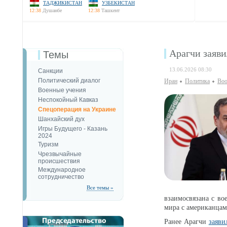
ТАДЖИКИСТАН
УЗБЕКИСТАН
12:38
Душанбе
12:38
Ташкент
Арагчи заяви
Темы
13.06.2026 08:30
Санкции
Политический диалог
Иран
Политика
Воо
Военные учения
Неспокойный Кавказ
Спецоперация на Украине
Шанхайский дух
Игры Будущего - Казань
2024
Туризм
Чрезвычайные
происшествия
Международное
сотрудничество
Все темы »
взаимосвязана с во
мира с американцам
Ранее Арагчи
заяви