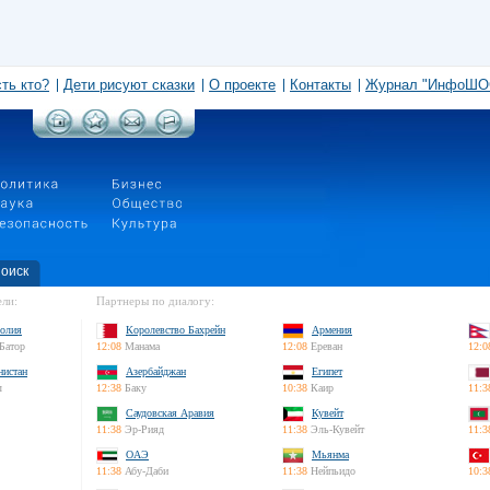
сть кто?
Дети рисуют сказки
О проекте
Контакты
Журнал "ИнфоШО
оиск
ли:
Партнеры по диалогу:
олия
Королевство Бахрейн
Армения
Батор
12:08
Манама
12:08
Ереван
12:0
нистан
Азербайджан
Египет
л
12:38
Баку
10:38
Каир
11:3
Саудовская Аравия
Кувейт
11:38
Эр-Рияд
11:38
Эль-Кувейт
11:3
ОАЭ
Мьянма
11:38
Абу-Даби
11:38
Нейпьидо
10:3