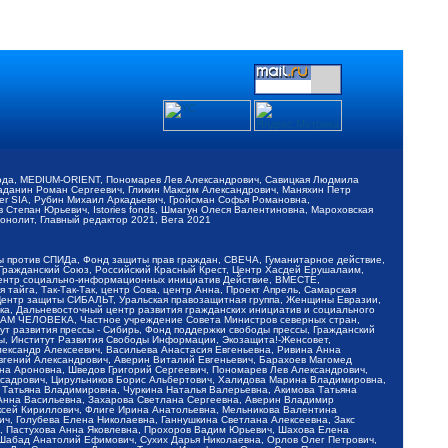
обода, MEDIUM-ORIENT, Пономарев Лев Александрович, Савицкая Людмила
Баданин Роман Сергеевич, Гликин Максим Александрович, Маняхин Петр
er SIA, Рубин Михаил Аркадьевич, Гройсман Софья Романовна,
Степан Юрьевич, Istories fonds, Шмагун Олеся Валентиновна, Мароховская
нолит, Главный редактор 2021, Вега 2021
Мы против СПИДа, Фонд защиты прав граждан, СВЕЧА, Гуманитарное действие,
 Гражданский Союз, Российский Красный Крест, Центр Хасдей Ерушалаим,
 Центр социально-информационных инициатив Действие, ВМЕСТЕ,
айга, Так-Так-Так, центр Сова, центр Анна, Проект Апрель, Самарская
Центр защиты СИБАЛЬТ, Уральская правозащитная группа, Женщины Евразии,
ка, Дальневосточный центр развития гражданских инициатив и социального
АВАМ ЧЕЛОВЕКА, Частное учреждение Совета Министров северных стран,
т развития прессы - Сибирь, Фонд поддержки свободы прессы, Гражданский
ы, Институт Развития Свободы Информации, Экозащита!-Женсовет,
ександр Алексеевич, Васильева Анастасия Евгеньевна, Ривина Анна
вгений Александрович, Аверин Виталий Евгеньевич, Барахоев Магомед
на Ароновна, Шведов Григорий Сергеевич, Пономарев Лев Александрович,
ксадрович, Цирульников Борис Альбертович, Халидова Марина Владимировна,
 Татьяна Владимировна, Чуркина Наталья Валерьевна, Акимова Татьяна
 Анна Васильевна, Захарова Светлана Сергеевна, Аверин Владимир
ксей Кириллович, Флиге Ирина Анатольевна, Мельникова Валентина
, Голубева Елена Николаевна, Ганнушкина Светлана Алексеевна, Закс
, Пастухова Анна Яковлевна, Прохоров Вадим Юрьевич, Шахова Елена
 Шабад Анатолий Ефимович, Сухих Дарья Николаевна, Орлов Олег Петрович,