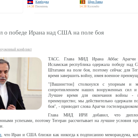
Камбоджа
Шри-Ланка
14:38
Пномпень
14:38
Коломбо
л о победе Ирана над США на поле боя
руженный конфликт
ТАСС. Глава МИД Ирана Аббас Арагчи 
Исламская республика одержала победу над 
Штатами на поле боя, поэтому сейчас для Те
время завершить войну, имея военное преимущ
"[Вашингтон] столкнулся с упорным и м
сопротивлением наших вооруженных сил и 
Лучшее время для окончания войны - 
преимущество; мы действительно одержали по
боя", - приводит слова Арагчи гостелерадиоко
Глава МИД ИРИ добавил, что диплом
енными успехами, поэтому Тегеран рассчитывает на лучшие условия п
и.
л
, что Иран и США близки как никогда к подписанию меморандума, ко