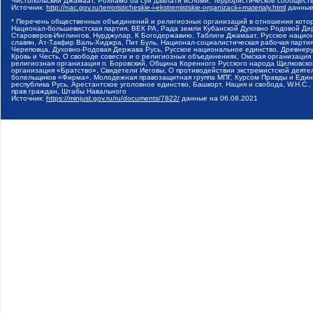
Чистопольский Джамаат, Рохнамо ба суи давлати исломи, Террористическое сообщест
Источник:
http://nac.gov.ru/terroristicheskie-i-ekstremistskie-organizacii-i-materialy.html
данные
* Перечень общественных объединений и религиозных организаций в отношении котор
Национал-большевистская партия, ВЕК РА, Рада земли Кубанской Духовно Родовой Де
Староверов-Инглингов, Нурджулар, К Богодержавию, Таблиги Джамаат, Русское наци
славян, Ат-Такфир Валь-Хиджра, Пит Буль, Национал-социалистическая рабочая парт
Череповца, Духовно-Родовая Держава Русь, Русское национальное единство, Древнер
Кровь и Честь, О свободе совести и о религиозных объединениях, Омская организаци
религиозная организация п. Боровский, Община Коренного Русского народа Щелковског
организация «Братство», Свидетели Иеговы, О противодействии экстремистской деяте
болельщиков «Фирма», Молодежная правозащитная группа МПГ, Курсом Правды и Единен
республика Русь, Арестантское уголовное единство, Башкорт, Нация и свобода, W.H.С
прав граждан, Штабы Навального
Источник:
https://minjust.gov.ru/ru/documents/7822/
данные на
06.08.2021