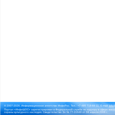
© 2007-2026, Информационное агентство ИнфоРос. Тел.: +7 495 718-84-11, E-mail:
info
Портал «ИнфоШОС» зарегистрирован в Федеральной службе по надзору в сфере массо
охраны культурного наследия. Свидетельство Эл № 77-31649 от 04 апреля 2008 г.