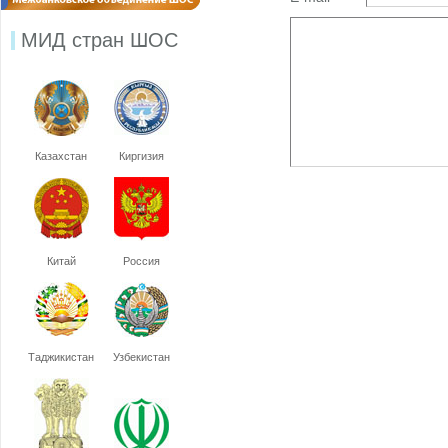
МИД стран ШОС
Казахстан
Киргизия
Китай
Россия
Таджикистан
Узбекистан