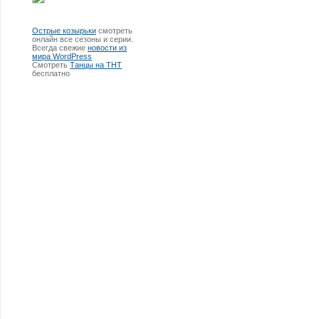
Острые козырьки
смотреть
онлайн все сезоны и серии.
Всегда свежие
новости из
мира WordPress
Смотреть
Танцы на ТНТ
бесплатно