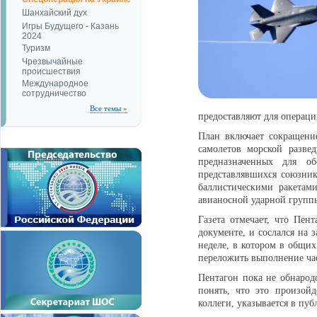
Шанхайский дух
Игры Будущего - Казань
2024
Туризм
Чрезвычайные
происшествия
Международное
сотрудничество
Все темы »
предоставляют для операц
План включает сокращение
самолетов морской разве
предназначенных для о
представлявшихся союзник
баллистическими ракетам
авианосной ударной групп
Газета отмечает, что Пен
документе, и сослался на 
неделе, в котором в общих
переложить выполнение час
Пентагон пока не обнарод
понять, что это произойд
коллеги, указывается в пу