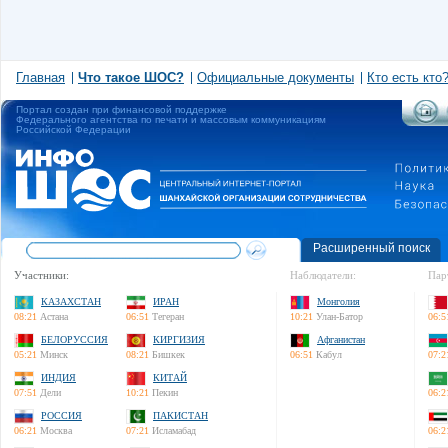
Главная
Что такое ШОС?
Официальные документы
Кто есть кто
Портал создан при финансовой поддержке
Федерального агентства по печати и массовым коммуникациям
Российской Федерации
Расширенный поиск
Участники:
Наблюдатели:
Пар
КАЗАХСТАН
ИРАН
Монголия
08:21
Астана
06:51
Тегеран
10:21
Улан-Батор
06:5
БЕЛОРУССИЯ
КИРГИЗИЯ
Афганистан
05:21
Минск
08:21
Бишкек
06:51
Кабул
07:2
ИНДИЯ
КИТАЙ
07:51
Дели
10:21
Пекин
06:2
РОССИЯ
ПАКИСТАН
06:21
Москва
07:21
Исламабад
06:2