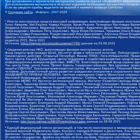
При цитировании и перепечатке материалов ссылка на портал «ИнфоШОС» обязательн
Для использования материалов в печатных изданиях необходимо письменное согласие
Если вы увидели ошибку, выделите ее мышкой и нажмите клавиши Ctrl+Enter
©
Создание сайта
- Инфорос, 2007-2026
* Реестр иностранных средств массовой информации, выполняющих функции иностранн
Голос Америки, Idel.Реалии, Кавказ.Реалии, Крым.Реалии, Телеканал Настоящее Время
Людмила Алексеевна, Маркелов Сергей Евгеньевич, Камалягин Денис Николаевич, Апах
Александрович, Маняхин Петр Борисович, Ярош Юлия Петровна, Чуракова Ольга Влади
Гройсман Софья Романовна, Рождественский Илья Дмитриевич, Апухтина Юлия Владимир
Шмагун Олеся Валентиновна, Мароховская Алеся Алексеевна, Долинина Ирина Никола
редактор 2021, Вега 2021
Источник:
https://minjust.gov.ru/ru/documents/7755/
данные на
03.09.2021
* Сведения реестра НКО, выполняющих функции иностранного агента:
Фонд защиты прав граждан Штаб, Институт права и публичной политики, Лаборатория
Гуманитарное действие, Открытый Петербург, Феникс ПЛЮС, Лига Избирателей, Правов
Крест, Центр Хасдей Ерушалаим, Центр поддержки и содействия развитию средств мас
информационных инициатив Действие, ВМЕСТЕ, Благотворительный фонд охраны здоров
Так, центр Сова, центр Анна, Проект Апрель, Самарская губерния, Эра здоровья, пр
защиты СИБАЛЬТ, Уральская правозащитная группа, Женщины Евразии, Рязанский Мемо
человека, Дальневосточный центр развития гражданских инициатив и социального пар
АКАДЕМИЯ ПО ПРАВАМ ЧЕЛОВЕКА, Частное учреждение Совета Министров северных стр
Массовой Информации, Институт развития прессы - Сибирь, Фонд поддержки свободы 
агентство МЕМО. РУ, Институт региональной прессы, Институт Развития Свободы Инф
Борисовна, Таранова Юлия Николаевна, Туровский Александр Алексеевич, Васильева 
Сергей Георгиевич, Пивоваров Андрей Сергеевич, Писемский Евгений Александрович,
Викторович, Шарипков Олег Викторович, Мальсагов Муса Асланович, Мошель Ирина Ар
Александровна, Исламов Тимур Рифгатович, Романова Ольга Евгеньевна, Щаров Серг
Паутов Юрий Анатольевич, Верховский Александр Маркович, Пислакова-Паркер Марина
Рачинский Ян Збигневич, Жемкова Елена Борисовна, Гудков Лев Дмитриевич, Иллари
Николай Алексеевич, Блинушов Андрей Юрьевич, Мосин Алексей Геннадьевич, Гефтер
Владимировна, Баженова Светлана Куприяновна, Исаев Сергей Владимирович, Максим
Буртина Елена Юрьевна, Гендель Людмила Залмановна, Кокорина Екатерина Алексеев
Подузов Сергей Васильевич, Протасова Ирина Вячеславовна, Литинский Леонид Борис
Добровольская Анна Дмитриевна, Королева Александра Евгеньевна, Смирнов Владими
Петрович, Полякова Мара Федоровна, Резник Генри Маркович, Захаров Герман Конста
Источник:
http://unro.minjust.ru/NKOForeignAgent.aspx
данные на
28.08.2021
* Единый федеральный список организаций, в том числе иностранных и международны
Высший военный Маджлисуль Шура, Конгресс народов Ичкерии и Дагестана, Аль-Каида, 
Движение Талибан, Исламская партия Туркестана, Общество социальных реформ, Общес
Исламское государство, Джабха аль-Нусра ли-Ахль аш-Шам, Народное ополчение имен