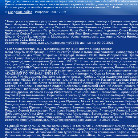
При цитировании и перепечатке материалов ссылка на портал «ИнфоШОС» обязательн
Для использования материалов в печатных изданиях необходимо письменное согласие
Если вы увидели ошибку, выделите ее мышкой и нажмите клавиши Ctrl+Enter
©
Создание сайта
- Инфорос, 2007-2026
* Реестр иностранных средств массовой информации, выполняющих функции иностранн
Голос Америки, Idel.Реалии, Кавказ.Реалии, Крым.Реалии, Телеканал Настоящее Время
Людмила Алексеевна, Маркелов Сергей Евгеньевич, Камалягин Денис Николаевич, Апах
Александрович, Маняхин Петр Борисович, Ярош Юлия Петровна, Чуракова Ольга Влади
Гройсман Софья Романовна, Рождественский Илья Дмитриевич, Апухтина Юлия Владимир
Шмагун Олеся Валентиновна, Мароховская Алеся Алексеевна, Долинина Ирина Никола
редактор 2021, Вега 2021
Источник:
https://minjust.gov.ru/ru/documents/7755/
данные на
03.09.2021
* Сведения реестра НКО, выполняющих функции иностранного агента:
Фонд защиты прав граждан Штаб, Институт права и публичной политики, Лаборатория
Гуманитарное действие, Открытый Петербург, Феникс ПЛЮС, Лига Избирателей, Правов
Крест, Центр Хасдей Ерушалаим, Центр поддержки и содействия развитию средств мас
информационных инициатив Действие, ВМЕСТЕ, Благотворительный фонд охраны здоров
Так, центр Сова, центр Анна, Проект Апрель, Самарская губерния, Эра здоровья, пр
защиты СИБАЛЬТ, Уральская правозащитная группа, Женщины Евразии, Рязанский Мемо
человека, Дальневосточный центр развития гражданских инициатив и социального пар
АКАДЕМИЯ ПО ПРАВАМ ЧЕЛОВЕКА, Частное учреждение Совета Министров северных стр
Массовой Информации, Институт развития прессы - Сибирь, Фонд поддержки свободы 
агентство МЕМО. РУ, Институт региональной прессы, Институт Развития Свободы Инф
Борисовна, Таранова Юлия Николаевна, Туровский Александр Алексеевич, Васильева 
Сергей Георгиевич, Пивоваров Андрей Сергеевич, Писемский Евгений Александрович,
Викторович, Шарипков Олег Викторович, Мальсагов Муса Асланович, Мошель Ирина Ар
Александровна, Исламов Тимур Рифгатович, Романова Ольга Евгеньевна, Щаров Серг
Паутов Юрий Анатольевич, Верховский Александр Маркович, Пислакова-Паркер Марина
Рачинский Ян Збигневич, Жемкова Елена Борисовна, Гудков Лев Дмитриевич, Иллари
Николай Алексеевич, Блинушов Андрей Юрьевич, Мосин Алексей Геннадьевич, Гефтер
Владимировна, Баженова Светлана Куприяновна, Исаев Сергей Владимирович, Максим
Буртина Елена Юрьевна, Гендель Людмила Залмановна, Кокорина Екатерина Алексеев
Подузов Сергей Васильевич, Протасова Ирина Вячеславовна, Литинский Леонид Борис
Добровольская Анна Дмитриевна, Королева Александра Евгеньевна, Смирнов Владими
Петрович, Полякова Мара Федоровна, Резник Генри Маркович, Захаров Герман Конста
Источник:
http://unro.minjust.ru/NKOForeignAgent.aspx
данные на
28.08.2021
* Единый федеральный список организаций, в том числе иностранных и международны
Высший военный Маджлисуль Шура, Конгресс народов Ичкерии и Дагестана, Аль-Каида, 
Движение Талибан, Исламская партия Туркестана, Общество социальных реформ, Общес
Исламское государство, Джабха аль-Нусра ли-Ахль аш-Шам, Народное ополчение имен