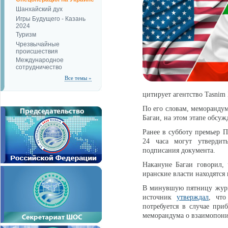
Шанхайский дух
Игры Будущего - Казань
2024
Туризм
Чрезвычайные
происшествия
Международное
сотрудничество
Все темы »
цитирует агентство Tasnim 
По его словам, меморандум
Багаи, на этом этапе обсуж
Ранее в субботу премьер 
24 часа могут утвердит
подписания документа.
Накануне Багаи говорил
иранские власти находятся
В минувшую пятницу журн
источник
утверждал
, что
потребуется в случае пр
меморандума о взаимопон