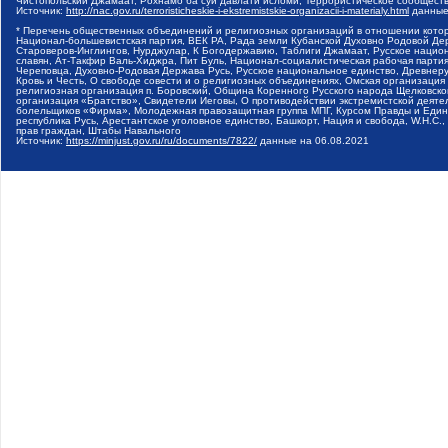
Чистопольский Джамаат, Рохнамо ба суи давлати исломи, Террористическое сообщест
Источник:
http://nac.gov.ru/terroristicheskie-i-ekstremistskie-organizacii-i-materialy.html
данные
* Перечень общественных объединений и религиозных организаций в отношении котор
Национал-большевистская партия, ВЕК РА, Рада земли Кубанской Духовно Родовой Де
Староверов-Инглингов, Нурджулар, К Богодержавию, Таблиги Джамаат, Русское наци
славян, Ат-Такфир Валь-Хиджра, Пит Буль, Национал-социалистическая рабочая парт
Череповца, Духовно-Родовая Держава Русь, Русское национальное единство, Древнер
Кровь и Честь, О свободе совести и о религиозных объединениях, Омская организаци
религиозная организация п. Боровский, Община Коренного Русского народа Щелковског
организация «Братство», Свидетели Иеговы, О противодействии экстремистской деяте
болельщиков «Фирма», Молодежная правозащитная группа МПГ, Курсом Правды и Единен
республика Русь, Арестантское уголовное единство, Башкорт, Нация и свобода, W.H.С
прав граждан, Штабы Навального
Источник:
https://minjust.gov.ru/ru/documents/7822/
данные на
06.08.2021