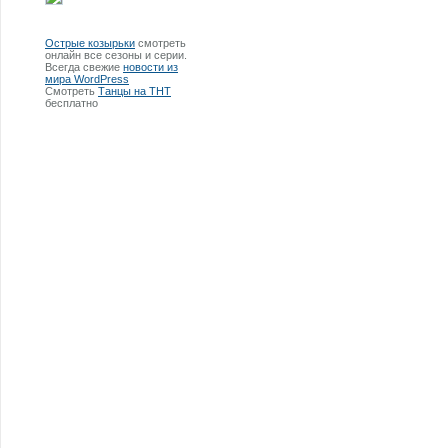
Острые козырьки
смотреть
онлайн все сезоны и серии.
Всегда свежие
новости из
мира WordPress
Смотреть
Танцы на ТНТ
бесплатно