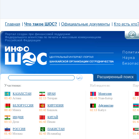
Главная
Что такое ШОС?
Официальные документы
Кто есть кто
Портал создан при финансовой поддержке
Федерального агентства по печати и массовым коммуникациям
Российской Федерации
Расширенный поиск
Участники:
Наблюдатели:
Пар
КАЗАХСТАН
ИРАН
Монголия
03:43
Астана
02:13
Тегеран
05:43
Улан-Батор
02:1
БЕЛОРУССИЯ
КИРГИЗИЯ
Афганистан
00:43
Минск
03:43
Бишкек
02:13
Кабул
02:4
ИНДИЯ
КИТАЙ
03:13
Дели
05:43
Пекин
01:4
РОССИЯ
ПАКИСТАН
01:43
Москва
02:43
Исламабад
01:4