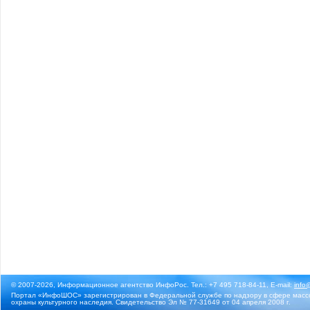
© 2007-2026, Информационное агентство ИнфоРос. Тел.: +7 495 718-84-11, E-mail:
info
Портал «ИнфоШОС» зарегистрирован в Федеральной службе по надзору в сфере массо
охраны культурного наследия. Свидетельство Эл № 77-31649 от 04 апреля 2008 г.