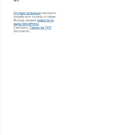
Острые козырьки
смотреть
онлайн все сезоны и серии.
Всегда свежие
новости из
мира WordPress
Смотреть
Танцы на ТНТ
бесплатно