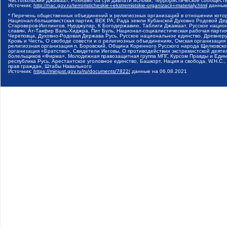
Чистопольский Джамаат, Рохнамо ба суи давлати исломи, Террористическое сообщест
Источник:
http://nac.gov.ru/terroristicheskie-i-ekstremistskie-organizacii-i-materialy.html
данные
* Перечень общественных объединений и религиозных организаций в отношении котор
Национал-большевистская партия, ВЕК РА, Рада земли Кубанской Духовно Родовой Де
Староверов-Инглингов, Нурджулар, К Богодержавию, Таблиги Джамаат, Русское наци
славян, Ат-Такфир Валь-Хиджра, Пит Буль, Национал-социалистическая рабочая парт
Череповца, Духовно-Родовая Держава Русь, Русское национальное единство, Древнер
Кровь и Честь, О свободе совести и о религиозных объединениях, Омская организаци
религиозная организация п. Боровский, Община Коренного Русского народа Щелковског
организация «Братство», Свидетели Иеговы, О противодействии экстремистской деяте
болельщиков «Фирма», Молодежная правозащитная группа МПГ, Курсом Правды и Единен
республика Русь, Арестантское уголовное единство, Башкорт, Нация и свобода, W.H.С
прав граждан, Штабы Навального
Источник:
https://minjust.gov.ru/ru/documents/7822/
данные на
06.08.2021