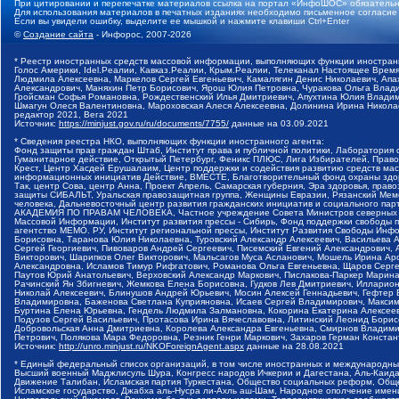
При цитировании и перепечатке материалов ссылка на портал «ИнфоШОС» обязательн
Для использования материалов в печатных изданиях необходимо письменное согласие
Если вы увидели ошибку, выделите ее мышкой и нажмите клавиши Ctrl+Enter
©
Создание сайта
- Инфорос, 2007-2026
* Реестр иностранных средств массовой информации, выполняющих функции иностранн
Голос Америки, Idel.Реалии, Кавказ.Реалии, Крым.Реалии, Телеканал Настоящее Время
Людмила Алексеевна, Маркелов Сергей Евгеньевич, Камалягин Денис Николаевич, Апах
Александрович, Маняхин Петр Борисович, Ярош Юлия Петровна, Чуракова Ольга Влади
Гройсман Софья Романовна, Рождественский Илья Дмитриевич, Апухтина Юлия Владимир
Шмагун Олеся Валентиновна, Мароховская Алеся Алексеевна, Долинина Ирина Никола
редактор 2021, Вега 2021
Источник:
https://minjust.gov.ru/ru/documents/7755/
данные на
03.09.2021
* Сведения реестра НКО, выполняющих функции иностранного агента:
Фонд защиты прав граждан Штаб, Институт права и публичной политики, Лаборатория
Гуманитарное действие, Открытый Петербург, Феникс ПЛЮС, Лига Избирателей, Правов
Крест, Центр Хасдей Ерушалаим, Центр поддержки и содействия развитию средств мас
информационных инициатив Действие, ВМЕСТЕ, Благотворительный фонд охраны здоров
Так, центр Сова, центр Анна, Проект Апрель, Самарская губерния, Эра здоровья, пр
защиты СИБАЛЬТ, Уральская правозащитная группа, Женщины Евразии, Рязанский Мемо
человека, Дальневосточный центр развития гражданских инициатив и социального пар
АКАДЕМИЯ ПО ПРАВАМ ЧЕЛОВЕКА, Частное учреждение Совета Министров северных стр
Массовой Информации, Институт развития прессы - Сибирь, Фонд поддержки свободы 
агентство МЕМО. РУ, Институт региональной прессы, Институт Развития Свободы Инф
Борисовна, Таранова Юлия Николаевна, Туровский Александр Алексеевич, Васильева 
Сергей Георгиевич, Пивоваров Андрей Сергеевич, Писемский Евгений Александрович,
Викторович, Шарипков Олег Викторович, Мальсагов Муса Асланович, Мошель Ирина Ар
Александровна, Исламов Тимур Рифгатович, Романова Ольга Евгеньевна, Щаров Серг
Паутов Юрий Анатольевич, Верховский Александр Маркович, Пислакова-Паркер Марина
Рачинский Ян Збигневич, Жемкова Елена Борисовна, Гудков Лев Дмитриевич, Иллари
Николай Алексеевич, Блинушов Андрей Юрьевич, Мосин Алексей Геннадьевич, Гефтер
Владимировна, Баженова Светлана Куприяновна, Исаев Сергей Владимирович, Максим
Буртина Елена Юрьевна, Гендель Людмила Залмановна, Кокорина Екатерина Алексеев
Подузов Сергей Васильевич, Протасова Ирина Вячеславовна, Литинский Леонид Борис
Добровольская Анна Дмитриевна, Королева Александра Евгеньевна, Смирнов Владими
Петрович, Полякова Мара Федоровна, Резник Генри Маркович, Захаров Герман Конста
Источник:
http://unro.minjust.ru/NKOForeignAgent.aspx
данные на
28.08.2021
* Единый федеральный список организаций, в том числе иностранных и международны
Высший военный Маджлисуль Шура, Конгресс народов Ичкерии и Дагестана, Аль-Каида, 
Движение Талибан, Исламская партия Туркестана, Общество социальных реформ, Общес
Исламское государство, Джабха аль-Нусра ли-Ахль аш-Шам, Народное ополчение имен