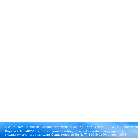
© 2007-2026, Информационное агентство ИнфоРос. Тел.: +7 495 718-84-11, E-mail:
info
Портал «ИнфоШОС» зарегистрирован в Федеральной службе по надзору в сфере массо
охраны культурного наследия. Свидетельство Эл № 77-31649 от 04 апреля 2008 г.