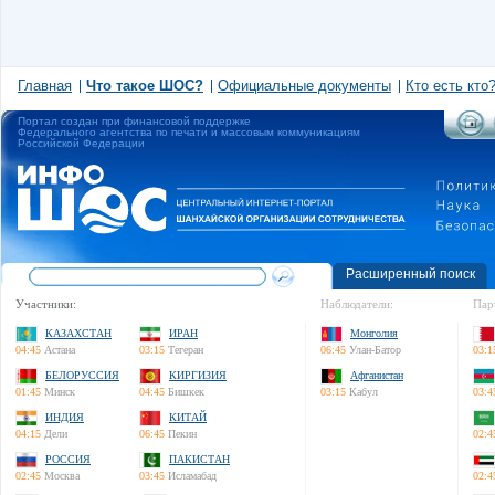
Главная
Что такое ШОС?
Официальные документы
Кто есть кто
Портал создан при финансовой поддержке
Федерального агентства по печати и массовым коммуникациям
Российской Федерации
Расширенный поиск
Участники:
Наблюдатели:
Пар
КАЗАХСТАН
ИРАН
Монголия
04:45
Астана
03:15
Тегеран
06:45
Улан-Батор
03:1
БЕЛОРУССИЯ
КИРГИЗИЯ
Афганистан
01:45
Минск
04:45
Бишкек
03:15
Кабул
03:4
ИНДИЯ
КИТАЙ
04:15
Дели
06:45
Пекин
02:4
РОССИЯ
ПАКИСТАН
02:45
Москва
03:45
Исламабад
02:4