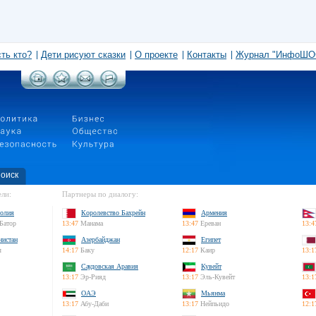
сть кто?
Дети рисуют сказки
О проекте
Контакты
Журнал "ИнфоШО
оиск
ли:
Партнеры по диалогу:
олия
Королевство Бахрейн
Армения
Батор
13:47
Манама
13:47
Ереван
13:4
нистан
Азербайджан
Египет
л
14:17
Баку
12:17
Каир
13:1
Саудовская Аравия
Кувейт
13:17
Эр-Рияд
13:17
Эль-Кувейт
13:1
ОАЭ
Мьянма
13:17
Абу-Даби
13:17
Нейпьидо
12:1