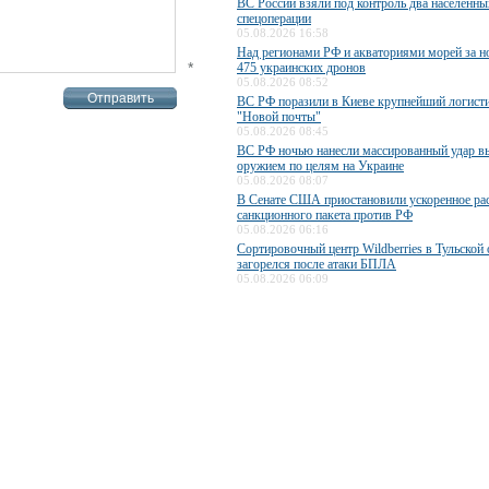
ВС России взяли под контроль два населенны
спецоперации
05.08.2026 16:58
Над регионами РФ и акваториями морей за н
*
475 украинских дронов
05.08.2026 08:52
ВС РФ поразили в Киеве крупнейший логисти
"Новой почты"
05.08.2026 08:45
ВС РФ ночью нанесли массированный удар 
оружием по целям на Украине
05.08.2026 08:07
В Сенате США приостановили ускоренное ра
санкционного пакета против РФ
05.08.2026 06:16
Сортировочный центр Wildberries в Тульской 
загорелся после атаки БПЛА
05.08.2026 06:09