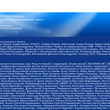
mail:
info@infoshos.ru
ре массовых коммуникаций, связи и
8 г.
язательна.
согласие редакции
иностранного агента:
щее Время, Azatliq Radiosi, PCE/PC, Сибирь.Реалии, Фактограф, Север.Реалии, Радио Св
ончич Дарья Александровна, Medusa Project, Первое антикоррупционное СМИ, VTimes.io, 
ария Михайловна, Лукьянова Юлия Сергеевна, Маетная Елизавета Витальевна, The Insid
ексей Евгеньевич, Общество с ограниченной ответственностью Телеканал Дождь, Петров 
н Роман Александрович, Великовский Дмитрий Александрович, Альтаир 2021, Ромашки мо
оратория социальных наук, Фонд по борьбе с коррупцией, Альянс врачей, НАСИЛИЮ.НЕТ, 
Гражданская инициатива против экологической преступности, Фонд борьбы с коррупцией,
чая Линия, В защиту прав заключенных, Институт глобализации и социальных движений,
тельный фонд помощи осужденным и их семьям, Фонд Тольятти, Новое время, Серебряная т
Центр Юрия Левады, Издательство Парк Гагарина, Фонд имени Андрея Рылькова, Сфера, 
еловека, Фонд защиты гласности, Российский исследовательский центр по правам челове
йствие, Центр независимых социологических исследований, Сутяжник, АКАДЕМИЯ ПО ПР
р Трансперенси Интернешнл-Р, Центр Защиты Прав Средств Массовой Информации, Институ
 академика Сахарова, Информационное агентство МЕМО. РУ, Институт региональной пресс
Лилия Айратовна, Сидорович Ольга Борисовна, Таранова Юлия Николаевна, Туровский Ал
а Ольга Андреевна, Дугин Сергей Георгиевич, Пивоваров Андрей Сергеевич, Писемский Е
в Роман Викторович, Шарипков Олег Викторович, Мальсагов Муса Асланович, Мошель Ири
ександровна, Исламов Тимур Рифгатович, Романова Ольга Евгеньевна, Щаров Сергей Але
льевич, Верховский Александр Маркович, Пислакова-Паркер Марина Петровна, Кочеткова
, Жемкова Елена Борисовна, Гудков Лев Дмитриевич, Илларионова Юлия Юрьевна, Саранг
Андрей Юрьевич, Мосин Алексей Геннадьевич, Гефтер Валентин Михайлович, Симонов Але
а, Исаев Сергей Владимирович, Максимов Сергей Владимирович, Беляев Сергей Иванович
 Кокорина Екатерина Алексеевна, Шуманов Илья Вячеславович, Арапова Галина Юрьевна
Литинский Леонид Борисович, Лукашевский Сергей Маркович, Бахмин Вячеслав Иванович,