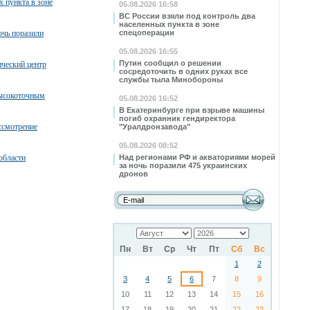
х пункта в зоне
05.08.2026 16:58
ВС России взяли под контроль два
населенных пункта в зоне
очь поразили
спецоперации
05.08.2026 16:55
Путин сообщил о решении
ческий центр
сосредоточить в одних руках все
службы тыла Минобороны
высокоточным
05.08.2026 16:52
В Екатеринбурге при взрыве машины
погиб охранник гендиректора
ссмотрение
"Уралдронзавода"
05.08.2026 08:52
области
Над регионами РФ и акваториями морей
за ночь поразили 475 украинских
дронов
Пн
Вт
Ср
Чт
Пт
Сб
Вс
1
2
3
4
5
6
7
8
9
10
11
12
13
14
15
16
17
18
19
20
21
22
23