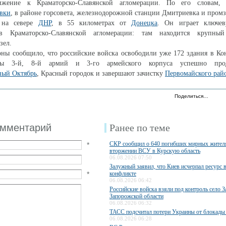
ижение к Краматорско-Славянской агломерации. По его словам,
вки
, в районе горсовета, железнодорожной станции Дмитриевка и пром
 на севере
ДНР
, в 55 километрах от
Донецка
. Он играет ключе
Краматорско-Славянской агломерации: там находится крупный
зел.
ны сообщило, что российские войска освободили уже 172 здания в Ко
ы 3-й, 8-й армий и 3-го армейского корпуса успешно про
ный Октябрь
, Красный городок и завершают зачистку
Первомайского рай
Поделиться…
омментарий
Ранее по теме
СКР сообщил о 640 погибших мирных жител
*
вторжении ВСУ в Курскую область
06.08.2026 07:50
Залужный заявил, что Киев исчерпал ресурс 
*
конфликте
06.08.2026 06:42
Российские войска взяли под контроль село З
Запорожской области
06.08.2026 06:32
ТАСС подсчитал потери Украины от блокады
06.08.2026 06:28