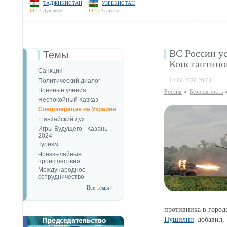
ТАДЖИКИСТАН
УЗБЕКИСТАН
14:17
Душанбе
14:17
Ташкент
ВС России у
Темы
Константино
Санкции
Политический диалог
14.06.2026 20:04
Военные учения
Россия
Безопаcность
Неспокойный Кавказ
Спецоперация на Украине
Шанхайский дух
Игры Будущего - Казань
2024
Туризм
Чрезвычайные
происшествия
Международное
сотрудничество
Все темы »
противника в город
Пушилин
добавил, 