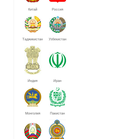
Китай
Россия
Таджикистан
Узбекистан
Индия
Иран
Монголия
Пакистан