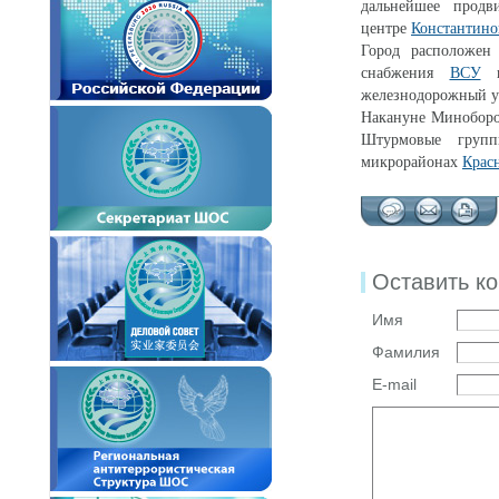
дальнейшее продв
центре
Константино
Город расположен
снабжения
ВСУ
в 
железнодорожный у
Накануне Миноборо
Штурмовые групп
микрорайонах
Крас
Оставить к
Имя
Фамилия
E-mail