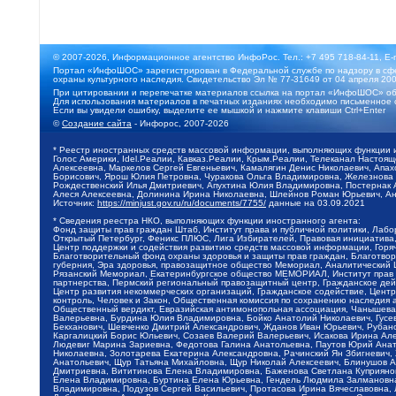
© 2007-2026, Информационное агентство ИнфоРос. Тел.: +7 495 718-84-11, E-
Портал «ИнфоШОС» зарегистрирован в Федеральной службе по надзору в сфе
охраны культурного наследия. Свидетельство Эл № 77-31649 от 04 апреля 200
При цитировании и перепечатке материалов ссылка на портал «ИнфоШОС» об
Для использования материалов в печатных изданиях необходимо письменное 
Если вы увидели ошибку, выделите ее мышкой и нажмите клавиши Ctrl+Enter
©
Создание сайта
- Инфорос, 2007-2026
* Реестр иностранных средств массовой информации, выполняющих функции 
Голос Америки, Idel.Реалии, Кавказ.Реалии, Крым.Реалии, Телеканал Настоя
Алексеевна, Маркелов Сергей Евгеньевич, Камалягин Денис Николаевич, Апах
Борисович, Ярош Юлия Петровна, Чуракова Ольга Владимировна, Железнова М
Рождественский Илья Дмитриевич, Апухтина Юлия Владимировна, Постернак Ал
Алеся Алексеевна, Долинина Ирина Николаевна, Шлейнов Роман Юрьевич, Ани
Источник:
https://minjust.gov.ru/ru/documents/7755/
данные на
03.09.2021
* Сведения реестра НКО, выполняющих функции иностранного агента:
Фонд защиты прав граждан Штаб, Институт права и публичной политики, Лаб
Открытый Петербург, Феникс ПЛЮС, Лига Избирателей, Правовая инициатива, 
Центр поддержки и содействия развитию средств массовой информации, Горя
Благотворительный фонд охраны здоровья и защиты прав граждан, Благотвори
губерния, Эра здоровья, правозащитное общество Мемориал, Аналитический 
Рязанский Мемориал, Екатеринбургское общество МЕМОРИАЛ, Институт прав ч
партнерства, Пермский региональный правозащитный центр, Гражданское де
Центр развития некоммерческих организаций, Гражданское содействие, Цент
контроль, Человек и Закон, Общественная комиссия по сохранению наследия
Общественный вердикт, Евразийская антимонопольная ассоциация, Чанышева 
Валерьевна, Бурдина Юлия Владимировна, Бойко Анатолий Николаевич, Гусев
Бекханович, Шевченко Дмитрий Александрович, Жданов Иван Юрьевич, Рубано
Каргалицкий Борис Юльевич, Созаев Валерий Валерьевич, Исакова Ирина Ал
Людевиг Марина Зариевна, Федотова Галина Анатольевна, Паутов Юрий Анато
Николаевна, Золотарева Екатерина Александровна, Рачинский Ян Збигневич
Анатольевич, Щур Татьяна Михайловна, Щур Николай Алексеевич, Блинушов 
Дмитриевна, Вититинова Елена Владимировна, Баженова Светлана Куприяновн
Елена Владимировна, Буртина Елена Юрьевна, Гендель Людмила Залмановна,
Владимировна, Подузов Сергей Васильевич, Протасова Ирина Вячеславовна, 