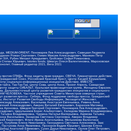
обода, MEDIUM-ORIENT, Пономарев Лев Александрович, Савицкая Людмила
Баданин Роман Сергеевич, Гликин Максим Александрович, Маняхин Петр
er SIA, Рубин Михаил Аркадьевич, Гройсман Софья Романовна,
Степан Юрьевич, Istories fonds, Шмагун Олеся Валентиновна, Мароховская
нолит, Главный редактор 2021, Вега 2021
Мы против СПИДа, Фонд защиты прав граждан, СВЕЧА, Гуманитарное действие,
 Гражданский Союз, Российский Красный Крест, Центр Хасдей Ерушалаим,
 Центр социально-информационных инициатив Действие, ВМЕСТЕ,
айга, Так-Так-Так, центр Сова, центр Анна, Проект Апрель, Самарская
Центр защиты СИБАЛЬТ, Уральская правозащитная группа, Женщины Евразии,
ка, Дальневосточный центр развития гражданских инициатив и социального
АВАМ ЧЕЛОВЕКА, Частное учреждение Совета Министров северных стран,
т развития прессы - Сибирь, Фонд поддержки свободы прессы, Гражданский
ы, Институт Развития Свободы Информации, Экозащита!-Женсовет,
ександр Алексеевич, Васильева Анастасия Евгеньевна, Ривина Анна
вгений Александрович, Аверин Виталий Евгеньевич, Барахоев Магомед
на Ароновна, Шведов Григорий Сергеевич, Пономарев Лев Александрович,
ксадрович, Цирульников Борис Альбертович, Халидова Марина Владимировна,
 Татьяна Владимировна, Чуркина Наталья Валерьевна, Акимова Татьяна
 Анна Васильевна, Захарова Светлана Сергеевна, Аверин Владимир
ксей Кириллович, Флиге Ирина Анатольевна, Мельникова Валентина
, Голубева Елена Николаевна, Ганнушкина Светлана Алексеевна, Закс
, Пастухова Анна Яковлевна, Прохоров Вадим Юрьевич, Шахова Елена
 Шабад Анатолий Ефимович, Сухих Дарья Николаевна, Орлов Олег Петрович,