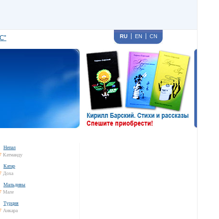
RU
EN
CN
С"
Непал
7
Катманду
Катар
7
Доха
Мальдивы
7
Мале
Турция
7
Анкара