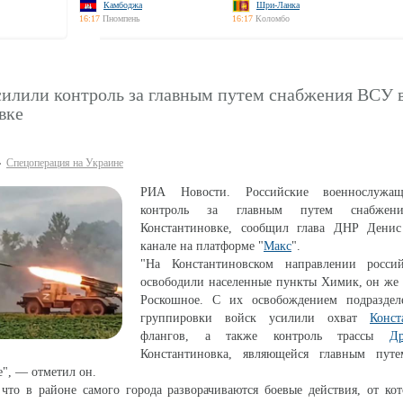
Камбоджа
Шри-Ланка
16:17
Пномпень
16:17
Коломбо
силили контроль за главным путем снабжения ВСУ 
вке
Спецоперация на Украине
РИА Новости. Российские военнослужа
контроль за главным путем снабж
Константиновке, сообщил глава ДНР Дени
канале на платформе "
Макс
".
"На Константиновском направлении росси
освободили населенные пункты Химик, он же 
Роскошное. С их освобождением подразде
группировки войск усилили охват
Конст
флангов, а также контроль трассы
Др
Константиновка, являющейся главным пут
е", — отметил он.
что в районе самого города разворачиваются боевые действия, от ко