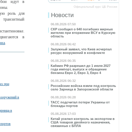
 бои идут в
Официальный курс ЦБ России
зоны.
вую роль для
Новости
 транзитный
06.08.2026 07:50
СКР сообщил о 640 погибших мирных
нстантиновке.
жителях при вторжении ВСУ в Курскую
область
двигаются в
она
.
06.08.2026 06:42
Залужный заявил, что Киев исчерпал
ресурс вооружений в конфликте
06.08.2026 06:35
Кабмин РФ разрешил до 1 июля 2027
года импорт, выпуск и обращение
бензина Евро 2, Евро 3, Евро 4
06.08.2026 06:32
ях при
Российские войска взяли под контроль
село Зарница в Запорожской области
вооружений в
06.08.2026 06:28
ТАСС подсчитал потери Украины от
блокады портов
арница в
05.08.2026 17:03
Китай усилил контроль за экспортом в
США товаров двойного назначения,
 портов
связанных с БПЛА