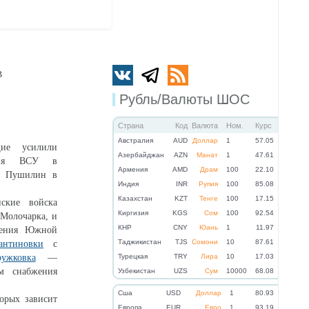
в
Рубль/Валюты ШОС
Страна
Код
Валюта
Ном.
Курс
Австралия
AUD
Доллар
1
57.05
щие усилили
Азербайджан
AZN
Манат
1
47.61
ения ВСУ в
Армения
AMD
Драм
100
22.10
с Пушилин в
Индия
INR
Рупия
100
85.08
Казахстан
KZT
Тенге
100
17.15
йские войска
Киргизия
KGS
Сом
100
92.54
Молочарка, и
КНР
CNY
Юань
1
11.97
ления Южной
Таджикистан
TJS
Сомони
10
87.61
антиновки
с
ужковка
—
Турецкая
TRY
Лира
10
17.03
ем снабжения
Узбекистан
UZS
Сум
10000
68.08
Cша
USD
Доллар
1
80.93
торых зависит
Eвропа
EUR
Евро
1
93.19