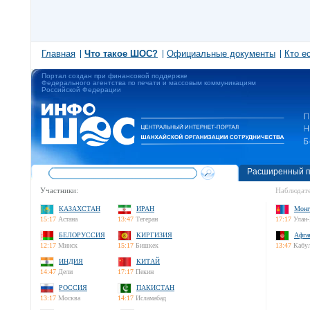
Главная
Что такое ШОС?
Официальные документы
Кто е
Портал создан при финансовой поддержке
Федерального агентства по печати и массовым коммуникациям
Российской Федерации
Расширенный п
Участники:
Наблюдате
КАЗАХСТАН
ИРАН
Монг
15:17
Астана
13:47
Тегеран
17:17
Улан-
БЕЛОРУССИЯ
КИРГИЗИЯ
Афга
12:17
Минск
15:17
Бишкек
13:47
Кабу
ИНДИЯ
КИТАЙ
14:47
Дели
17:17
Пекин
РОССИЯ
ПАКИСТАН
13:17
Москва
14:17
Исламабад