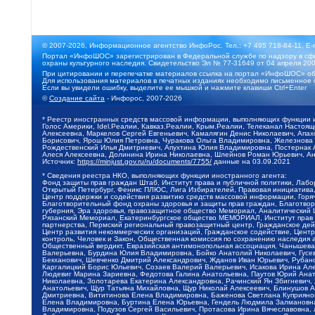
© 2007-2026, Информационное агентство ИнфоРос. Тел.: +7 495 718-84-11, E-
Портал «ИнфоШОС» зарегистрирован в Федеральной службе по надзору в сфе
охраны культурного наследия. Свидетельство Эл № 77-31649 от 04 апреля 200
При цитировании и перепечатке материалов ссылка на портал «ИнфоШОС» об
Для использования материалов в печатных изданиях необходимо письменное 
Если вы увидели ошибку, выделите ее мышкой и нажмите клавиши Ctrl+Enter
©
Создание сайта
- Инфорос, 2007-2026
* Реестр иностранных средств массовой информации, выполняющих функции 
Голос Америки, Idel.Реалии, Кавказ.Реалии, Крым.Реалии, Телеканал Настоя
Алексеевна, Маркелов Сергей Евгеньевич, Камалягин Денис Николаевич, Апах
Борисович, Ярош Юлия Петровна, Чуракова Ольга Владимировна, Железнова М
Рождественский Илья Дмитриевич, Апухтина Юлия Владимировна, Постернак Ал
Алеся Алексеевна, Долинина Ирина Николаевна, Шлейнов Роман Юрьевич, Ани
Источник:
https://minjust.gov.ru/ru/documents/7755/
данные на
03.09.2021
* Сведения реестра НКО, выполняющих функции иностранного агента:
Фонд защиты прав граждан Штаб, Институт права и публичной политики, Лаб
Открытый Петербург, Феникс ПЛЮС, Лига Избирателей, Правовая инициатива, 
Центр поддержки и содействия развитию средств массовой информации, Горя
Благотворительный фонд охраны здоровья и защиты прав граждан, Благотвори
губерния, Эра здоровья, правозащитное общество Мемориал, Аналитический 
Рязанский Мемориал, Екатеринбургское общество МЕМОРИАЛ, Институт прав ч
партнерства, Пермский региональный правозащитный центр, Гражданское де
Центр развития некоммерческих организаций, Гражданское содействие, Цент
контроль, Человек и Закон, Общественная комиссия по сохранению наследия
Общественный вердикт, Евразийская антимонопольная ассоциация, Чанышева 
Валерьевна, Бурдина Юлия Владимировна, Бойко Анатолий Николаевич, Гусев
Бекханович, Шевченко Дмитрий Александрович, Жданов Иван Юрьевич, Рубано
Каргалицкий Борис Юльевич, Созаев Валерий Валерьевич, Исакова Ирина Ал
Людевиг Марина Зариевна, Федотова Галина Анатольевна, Паутов Юрий Анато
Николаевна, Золотарева Екатерина Александровна, Рачинский Ян Збигневич
Анатольевич, Щур Татьяна Михайловна, Щур Николай Алексеевич, Блинушов 
Дмитриевна, Вититинова Елена Владимировна, Баженова Светлана Куприяновн
Елена Владимировна, Буртина Елена Юрьевна, Гендель Людмила Залмановна,
Владимировна, Подузов Сергей Васильевич, Протасова Ирина Вячеславовна, 