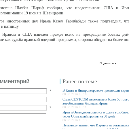
акистана Шахбаз Шариф сообщил, что представители США и Ира
мопонимании 19 июня в Швейцарии.
тра иностранных дел Ирана Казем Гарибабади также подтвердил, чт
 в пятницу.
 Ираном и США нацелен прежде всего на прекращение боевых дей
ие как судьба иранской ядерной программы, стороны обсудят на более по
Поделиться…
омментарий
Ранее по теме
В Киеве и Днепропетровске произошли взры
*
08.08.2026 06:18
Силы CENTCOM перехватили более 50 торго
возобновления блокады Ирана
*
08.08.2026 06:11
Иран и Оман договорились о схеме возобно
через Ормузский пролив на 60 дней
06.08.2026 16:13
Нетаньяху заявил, что Израиль не соглашалс