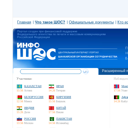
Главная
Что такое ШОС?
Официальные документы
Кто е
Портал создан при финансовой поддержке
Федерального агентства по печати и массовым коммуникациям
Российской Федерации
Расширенный п
Участники:
Наблюдате
КАЗАХСТАН
ИРАН
Монг
15:56
Астана
14:26
Тегеран
17:56
Улан-
БЕЛОРУССИЯ
КИРГИЗИЯ
Афга
12:56
Минск
15:56
Бишкек
14:26
Кабу
ИНДИЯ
КИТАЙ
15:26
Дели
17:56
Пекин
РОССИЯ
ПАКИСТАН
13:56
Москва
14:56
Исламабад