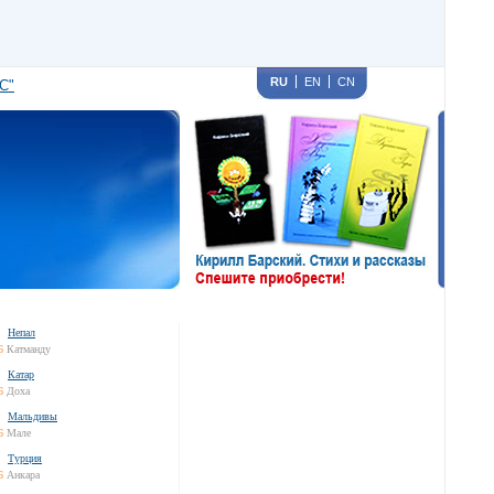
RU
EN
CN
С"
Непал
6
Катманду
Катар
6
Доха
Мальдивы
6
Мале
Турция
6
Анкара