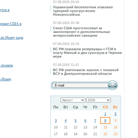
07.08.2026 20:43
Украинский беспилотник атаковал
утся в
турецкий сухогруз возле
Новороссийска
07.08.2026 20:38
ддержат США в
Сенат США проголосовал за
законопроект о дополнительных
антироссийских санкциях
 по Ирану ради
07.08.2026 20:34
ВС РФ поразили резервуары с ГСМ в
порту Южный и два сухогруза в Черном
море
07.08.2026 11:22
о полном
ВС РФ уничтожили эшелон с техникой
ВСУ в Днепропетровской области
о Ирану
Пн
Вт
Ср
Чт
Пт
Сб
Вс
1
2
3
4
5
6
7
8
9
10
11
12
13
14
15
16
17
18
19
20
21
22
23