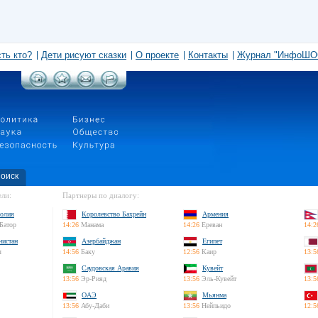
сть кто?
Дети рисуют сказки
О проекте
Контакты
Журнал "ИнфоШО
оиск
ли:
Партнеры по диалогу:
олия
Королевство Бахрейн
Армения
Батор
14:26
Манама
14:26
Ереван
14:2
нистан
Азербайджан
Египет
л
14:56
Баку
12:56
Каир
13:5
Саудовская Аравия
Кувейт
13:56
Эр-Рияд
13:56
Эль-Кувейт
13:5
ОАЭ
Мьянма
13:56
Абу-Даби
13:56
Нейпьидо
12:5