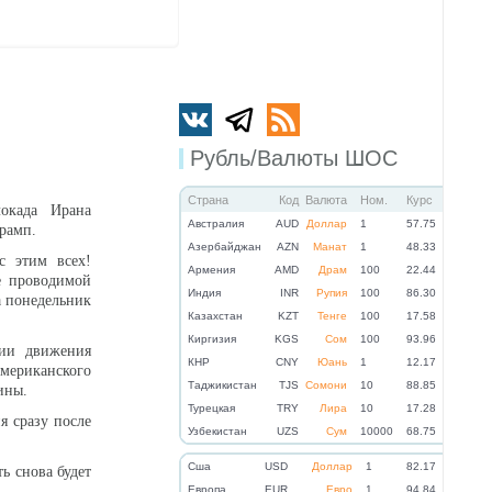
Рубль/Валюты ШОС
Страна
Код
Валюта
Ном.
Курс
окада Ирана
Австралия
AUD
Доллар
1
57.75
рамп.
Азербайджан
AZN
Манат
1
48.33
с этим всех!
Армения
AMD
Драм
100
22.44
е проводимой
Индия
INR
Рупия
100
86.30
а понедельник
Казахстан
KZT
Тенге
100
17.58
Киргизия
KGS
Сом
100
93.96
нии движения
КНР
CNY
Юань
1
12.17
мериканского
Таджикистан
TJS
Сомони
10
88.85
ины.
Турецкая
TRY
Лира
10
17.28
я сразу после
Узбекистан
UZS
Сум
10000
68.75
Cша
USD
Доллар
1
82.17
ь снова будет
Eвропа
EUR
Евро
1
94.84