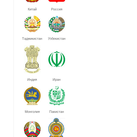
Китай
Россия
Таджикистан
Узбекистан
Индия
Иран
Монголия
Пакистан