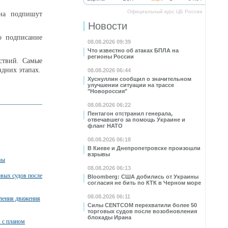
Официальный курс ЦБ России
на подпишут
Новости
о подписание
08.08.2026 09:39
Что известно об атаках БПЛА на
регионы России
ствий. Самые
здних этапах.
08.08.2026 06:44
Хуснуллин сообщил о значительном
улучшении ситуации на трассе
"Новороссия"
08.08.2026 06:22
Пентагон отстранил генерала,
отвечавшего за помощь Украине и
фланг НАТО
08.08.2026 06:18
В Киеве и Днепропетровске произошли
взрывы
вы
08.08.2026 06:13
вых судов после
Bloomberg: США добились от Украины
согласия не бить по КТК в Черном море
08.08.2026 06:11
вления движения
Силы CENTCOM перехватили более 50
торговых судов после возобновления
блокады Ирана
я с планом