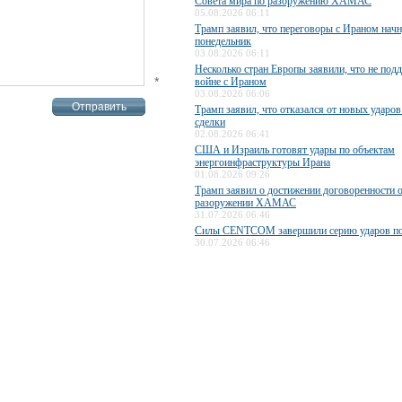
Совета мира по разоружению ХАМАС
05.08.2026 06:11
Трамп заявил, что переговоры с Ираном начн
понедельник
03.08.2026 06:11
Несколько стран Европы заявили, что не по
*
войне с Ираном
03.08.2026 06:06
Трамп заявил, что отказался от новых ударов
сделки
02.08.2026 06:41
США и Израиль готовят удары по объектам
энергоинфраструктуры Ирана
01.08.2026 09:26
Трамп заявил о достижении договоренности 
разоружении ХАМАС
31.07.2026 06:46
Силы CENTCOM завершили серию ударов п
30.07.2026 06:46