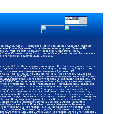
обода, MEDIUM-ORIENT, Пономарев Лев Александрович, Савицкая Людмила
Баданин Роман Сергеевич, Гликин Максим Александрович, Маняхин Петр
er SIA, Рубин Михаил Аркадьевич, Гройсман Софья Романовна,
Степан Юрьевич, Istories fonds, Шмагун Олеся Валентиновна, Мароховская
нолит, Главный редактор 2021, Вега 2021
Мы против СПИДа, Фонд защиты прав граждан, СВЕЧА, Гуманитарное действие,
 Гражданский Союз, Российский Красный Крест, Центр Хасдей Ерушалаим,
 Центр социально-информационных инициатив Действие, ВМЕСТЕ,
айга, Так-Так-Так, центр Сова, центр Анна, Проект Апрель, Самарская
Центр защиты СИБАЛЬТ, Уральская правозащитная группа, Женщины Евразии,
ка, Дальневосточный центр развития гражданских инициатив и социального
АВАМ ЧЕЛОВЕКА, Частное учреждение Совета Министров северных стран,
т развития прессы - Сибирь, Фонд поддержки свободы прессы, Гражданский
ы, Институт Развития Свободы Информации, Экозащита!-Женсовет,
ександр Алексеевич, Васильева Анастасия Евгеньевна, Ривина Анна
вгений Александрович, Аверин Виталий Евгеньевич, Барахоев Магомед
на Ароновна, Шведов Григорий Сергеевич, Пономарев Лев Александрович,
ксадрович, Цирульников Борис Альбертович, Халидова Марина Владимировна,
 Татьяна Владимировна, Чуркина Наталья Валерьевна, Акимова Татьяна
 Анна Васильевна, Захарова Светлана Сергеевна, Аверин Владимир
ксей Кириллович, Флиге Ирина Анатольевна, Мельникова Валентина
, Голубева Елена Николаевна, Ганнушкина Светлана Алексеевна, Закс
, Пастухова Анна Яковлевна, Прохоров Вадим Юрьевич, Шахова Елена
 Шабад Анатолий Ефимович, Сухих Дарья Николаевна, Орлов Олег Петрович,