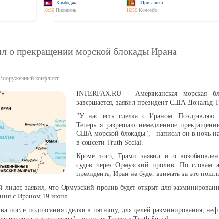
Камбоджа
Шри-Ланка
16:56
Пномпень
16:56
Коломбо
ил о прекращении морской блокады Ирана
Вооруженный конфликт
INTERFAX.RU - Американская морская бл
завершается, заявил президент США Дональд Т
"У нас есть сделка с Ираном. Поздравляю 
Теперь я разрешаю немедленное прекращени
США морской блокады", - написал он в ночь н
в соцсети Truth Social.
Кроме того, Трамп заявил и о возобновле
судов через Ормузский пролив. По словам а
президента, Иран не будет взимать за это пошл
 лидер заявил, что Ормузский пролив будет открыт для разминировани
ния с Ираном 19 июня.
ва после подписания сделки в пятницу, для целей разминирования, нефт
для региона и всего мира" - написал Трамп в Truth Social.