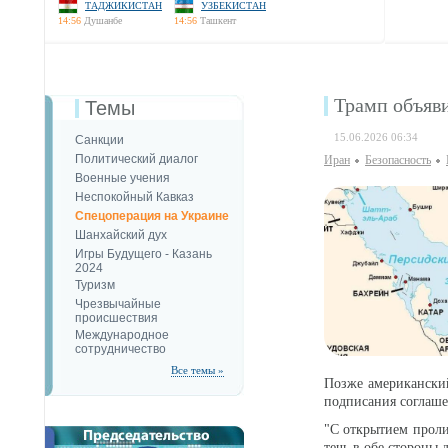
ТАДЖИКИСТАН
УЗБЕКИСТАН
14:56
Душанбе
14:56
Ташкент
Трамп объяв
Темы
15.06.2026 06:34
Санкции
Политический диалог
Иран
Безопаcность
Военные учения
Неспокойный Кавказ
Спецоперация на Украине
Шанхайский дух
Игры Будущего - Казань
2024
Туризм
Чрезвычайные
происшествия
Международное
сотрудничество
Все темы »
Позже американский
подписания соглаше
"С открытием проли
течь в обе стороны 