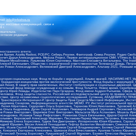
mail:
info@infoshos.ru
ре массовых коммуникаций, связи и
8 г.
язательна.
согласие редакции
иностранного агента:
щее Время, Azatliq Radiosi, PCE/PC, Сибирь.Реалии, Фактограф, Север.Реалии, Радио Св
ончич Дарья Александровна, Medusa Project, Первое антикоррупционное СМИ, VTimes.io, 
ария Михайловна, Лукьянова Юлия Сергеевна, Маетная Елизавета Витальевна, The Insid
ексей Евгеньевич, Общество с ограниченной ответственностью Телеканал Дождь, Петров 
н Роман Александрович, Великовский Дмитрий Александрович, Альтаир 2021, Ромашки мо
оратория социальных наук, Фонд по борьбе с коррупцией, Альянс врачей, НАСИЛИЮ.НЕТ, 
Гражданская инициатива против экологической преступности, Фонд борьбы с коррупцией,
чая Линия, В защиту прав заключенных, Институт глобализации и социальных движений,
тельный фонд помощи осужденным и их семьям, Фонд Тольятти, Новое время, Серебряная т
Центр Юрия Левады, Издательство Парк Гагарина, Фонд имени Андрея Рылькова, Сфера, 
еловека, Фонд защиты гласности, Российский исследовательский центр по правам челове
йствие, Центр независимых социологических исследований, Сутяжник, АКАДЕМИЯ ПО ПР
р Трансперенси Интернешнл-Р, Центр Защиты Прав Средств Массовой Информации, Институ
 академика Сахарова, Информационное агентство МЕМО. РУ, Институт региональной пресс
Лилия Айратовна, Сидорович Ольга Борисовна, Таранова Юлия Николаевна, Туровский Ал
а Ольга Андреевна, Дугин Сергей Георгиевич, Пивоваров Андрей Сергеевич, Писемский Е
в Роман Викторович, Шарипков Олег Викторович, Мальсагов Муса Асланович, Мошель Ири
ександровна, Исламов Тимур Рифгатович, Романова Ольга Евгеньевна, Щаров Сергей Але
льевич, Верховский Александр Маркович, Пислакова-Паркер Марина Петровна, Кочеткова
, Жемкова Елена Борисовна, Гудков Лев Дмитриевич, Илларионова Юлия Юрьевна, Саранг
Андрей Юрьевич, Мосин Алексей Геннадьевич, Гефтер Валентин Михайлович, Симонов Але
а, Исаев Сергей Владимирович, Максимов Сергей Владимирович, Беляев Сергей Иванович
 Кокорина Екатерина Алексеевна, Шуманов Илья Вячеславович, Арапова Галина Юрьевна
Литинский Леонид Борисович, Лукашевский Сергей Маркович, Бахмин Вячеслав Иванович,