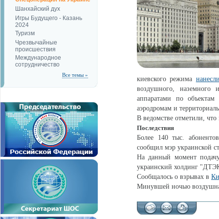
Шанхайский дух
Игры Будущего - Казань
2024
Туризм
Чрезвычайные
происшествия
Международное
сотрудничество
Все темы »
киевского режима
нанесл
воздушного, наземного 
аппаратами по объектам
аэродромам и территориал
В ведомстве отметили, что
Последствия
Более 140 тыс. абонент
сообщил мэр украинской с
На данный момент подач
украинский холдинг "ДТЭК
Сообщалось о взрывах в
Ки
Минувшей ночью воздушная 