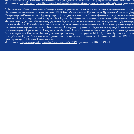
Чистопольский Джамаат, Рохнамо ба суи давлати исломи, Террористическое сообщест
Источник:
http://nac.gov.ru/terroristicheskie-i-ekstremistskie-organizacii-i-materialy.html
данные
* Перечень общественных объединений и религиозных организаций в отношении котор
Национал-большевистская партия, ВЕК РА, Рада земли Кубанской Духовно Родовой Де
Староверов-Инглингов, Нурджулар, К Богодержавию, Таблиги Джамаат, Русское наци
славян, Ат-Такфир Валь-Хиджра, Пит Буль, Национал-социалистическая рабочая парт
Череповца, Духовно-Родовая Держава Русь, Русское национальное единство, Древнер
Кровь и Честь, О свободе совести и о религиозных объединениях, Омская организаци
религиозная организация п. Боровский, Община Коренного Русского народа Щелковског
организация «Братство», Свидетели Иеговы, О противодействии экстремистской деяте
болельщиков «Фирма», Молодежная правозащитная группа МПГ, Курсом Правды и Единен
республика Русь, Арестантское уголовное единство, Башкорт, Нация и свобода, W.H.С
прав граждан, Штабы Навального
Источник:
https://minjust.gov.ru/ru/documents/7822/
данные на
06.08.2021