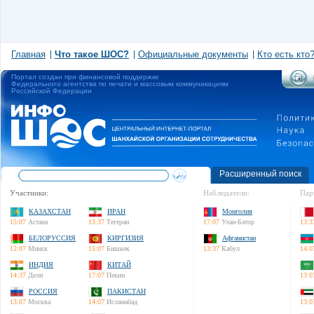
Главная
Что такое ШОС?
Официальные документы
Кто есть кто
Портал создан при финансовой поддержке
Федерального агентства по печати и массовым коммуникациям
Российской Федерации
Расширенный поиск
Участники:
Наблюдатели:
Пар
КАЗАХСТАН
ИРАН
Монголия
15:07
Астана
13:37
Тегеран
17:07
Улан-Батор
13:3
БЕЛОРУССИЯ
КИРГИЗИЯ
Афганистан
12:07
Минск
15:07
Бишкек
13:37
Кабул
14:0
ИНДИЯ
КИТАЙ
14:37
Дели
17:07
Пекин
13:0
РОССИЯ
ПАКИСТАН
13:07
Москва
14:07
Исламабад
13:0