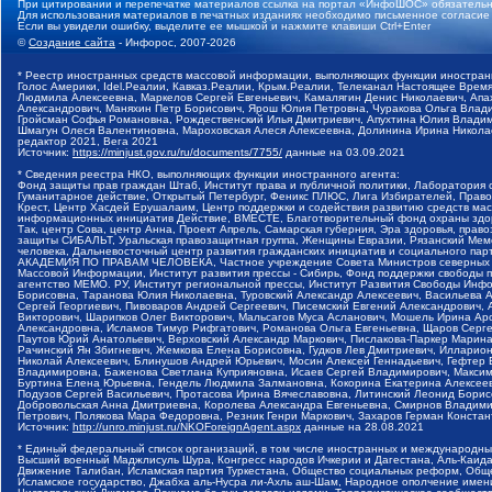
При цитировании и перепечатке материалов ссылка на портал «ИнфоШОС» обязательн
Для использования материалов в печатных изданиях необходимо письменное согласие
Если вы увидели ошибку, выделите ее мышкой и нажмите клавиши Ctrl+Enter
©
Создание сайта
- Инфорос, 2007-2026
* Реестр иностранных средств массовой информации, выполняющих функции иностранн
Голос Америки, Idel.Реалии, Кавказ.Реалии, Крым.Реалии, Телеканал Настоящее Время
Людмила Алексеевна, Маркелов Сергей Евгеньевич, Камалягин Денис Николаевич, Апах
Александрович, Маняхин Петр Борисович, Ярош Юлия Петровна, Чуракова Ольга Влади
Гройсман Софья Романовна, Рождественский Илья Дмитриевич, Апухтина Юлия Владимир
Шмагун Олеся Валентиновна, Мароховская Алеся Алексеевна, Долинина Ирина Никола
редактор 2021, Вега 2021
Источник:
https://minjust.gov.ru/ru/documents/7755/
данные на
03.09.2021
* Сведения реестра НКО, выполняющих функции иностранного агента:
Фонд защиты прав граждан Штаб, Институт права и публичной политики, Лаборатория
Гуманитарное действие, Открытый Петербург, Феникс ПЛЮС, Лига Избирателей, Правов
Крест, Центр Хасдей Ерушалаим, Центр поддержки и содействия развитию средств мас
информационных инициатив Действие, ВМЕСТЕ, Благотворительный фонд охраны здоров
Так, центр Сова, центр Анна, Проект Апрель, Самарская губерния, Эра здоровья, пр
защиты СИБАЛЬТ, Уральская правозащитная группа, Женщины Евразии, Рязанский Мемо
человека, Дальневосточный центр развития гражданских инициатив и социального пар
АКАДЕМИЯ ПО ПРАВАМ ЧЕЛОВЕКА, Частное учреждение Совета Министров северных стр
Массовой Информации, Институт развития прессы - Сибирь, Фонд поддержки свободы 
агентство МЕМО. РУ, Институт региональной прессы, Институт Развития Свободы Инф
Борисовна, Таранова Юлия Николаевна, Туровский Александр Алексеевич, Васильева 
Сергей Георгиевич, Пивоваров Андрей Сергеевич, Писемский Евгений Александрович,
Викторович, Шарипков Олег Викторович, Мальсагов Муса Асланович, Мошель Ирина Ар
Александровна, Исламов Тимур Рифгатович, Романова Ольга Евгеньевна, Щаров Серг
Паутов Юрий Анатольевич, Верховский Александр Маркович, Пислакова-Паркер Марина
Рачинский Ян Збигневич, Жемкова Елена Борисовна, Гудков Лев Дмитриевич, Иллари
Николай Алексеевич, Блинушов Андрей Юрьевич, Мосин Алексей Геннадьевич, Гефтер
Владимировна, Баженова Светлана Куприяновна, Исаев Сергей Владимирович, Максим
Буртина Елена Юрьевна, Гендель Людмила Залмановна, Кокорина Екатерина Алексеев
Подузов Сергей Васильевич, Протасова Ирина Вячеславовна, Литинский Леонид Борис
Добровольская Анна Дмитриевна, Королева Александра Евгеньевна, Смирнов Владими
Петрович, Полякова Мара Федоровна, Резник Генри Маркович, Захаров Герман Конста
Источник:
http://unro.minjust.ru/NKOForeignAgent.aspx
данные на
28.08.2021
* Единый федеральный список организаций, в том числе иностранных и международны
Высший военный Маджлисуль Шура, Конгресс народов Ичкерии и Дагестана, Аль-Каида, 
Движение Талибан, Исламская партия Туркестана, Общество социальных реформ, Общес
Исламское государство, Джабха аль-Нусра ли-Ахль аш-Шам, Народное ополчение имен