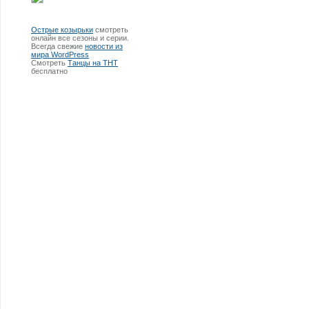
Острые козырьки
смотреть
онлайн все сезоны и серии.
Всегда свежие
новости из
мира WordPress
Смотреть
Танцы на ТНТ
бесплатно