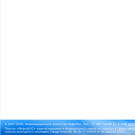
© 2007-2026, Информационное агентство ИнфоРос. Тел.: +7 495 718-84-11, E-mail:
info
Портал «ИнфоШОС» зарегистрирован в Федеральной службе по надзору в сфере массо
охраны культурного наследия. Свидетельство Эл № 77-31649 от 04 апреля 2008 г.