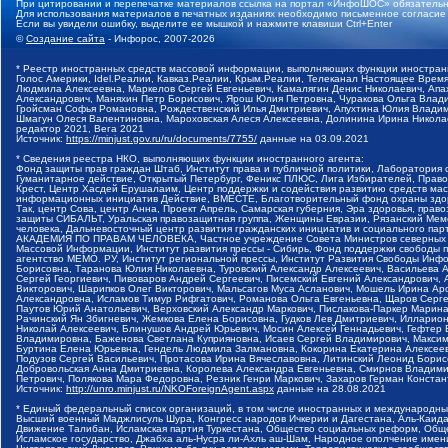
При цитировании и перепечатке материалов ссылка на портал «ИнфоШОС» обязательн
Для использования материалов в печатных изданиях необходимо письменное согласие
Если вы увидели ошибку, выделите ее мышкой и нажмите клавиши Ctrl+Enter
©
Создание сайта
- Инфорос, 2007-2026
* Реестр иностранных средств массовой информации, выполняющих функции иностранн
Голос Америки, Idel.Реалии, Кавказ.Реалии, Крым.Реалии, Телеканал Настоящее Время
Людмила Алексеевна, Маркелов Сергей Евгеньевич, Камалягин Денис Николаевич, Апах
Александрович, Маняхин Петр Борисович, Ярош Юлия Петровна, Чуракова Ольга Влади
Гройсман Софья Романовна, Рождественский Илья Дмитриевич, Апухтина Юлия Владимир
Шмагун Олеся Валентиновна, Мароховская Алеся Алексеевна, Долинина Ирина Никола
редактор 2021, Вега 2021
Источник:
https://minjust.gov.ru/ru/documents/7755/
данные на
03.09.2021
* Сведения реестра НКО, выполняющих функции иностранного агента:
Фонд защиты прав граждан Штаб, Институт права и публичной политики, Лаборатория
Гуманитарное действие, Открытый Петербург, Феникс ПЛЮС, Лига Избирателей, Правов
Крест, Центр Хасдей Ерушалаим, Центр поддержки и содействия развитию средств мас
информационных инициатив Действие, ВМЕСТЕ, Благотворительный фонд охраны здоров
Так, центр Сова, центр Анна, Проект Апрель, Самарская губерния, Эра здоровья, пр
защиты СИБАЛЬТ, Уральская правозащитная группа, Женщины Евразии, Рязанский Мемо
человека, Дальневосточный центр развития гражданских инициатив и социального пар
АКАДЕМИЯ ПО ПРАВАМ ЧЕЛОВЕКА, Частное учреждение Совета Министров северных стр
Массовой Информации, Институт развития прессы - Сибирь, Фонд поддержки свободы 
агентство МЕМО. РУ, Институт региональной прессы, Институт Развития Свободы Инф
Борисовна, Таранова Юлия Николаевна, Туровский Александр Алексеевич, Васильева 
Сергей Георгиевич, Пивоваров Андрей Сергеевич, Писемский Евгений Александрович,
Викторович, Шарипков Олег Викторович, Мальсагов Муса Асланович, Мошель Ирина Ар
Александровна, Исламов Тимур Рифгатович, Романова Ольга Евгеньевна, Щаров Серг
Паутов Юрий Анатольевич, Верховский Александр Маркович, Пислакова-Паркер Марина
Рачинский Ян Збигневич, Жемкова Елена Борисовна, Гудков Лев Дмитриевич, Иллари
Николай Алексеевич, Блинушов Андрей Юрьевич, Мосин Алексей Геннадьевич, Гефтер
Владимировна, Баженова Светлана Куприяновна, Исаев Сергей Владимирович, Максим
Буртина Елена Юрьевна, Гендель Людмила Залмановна, Кокорина Екатерина Алексеев
Подузов Сергей Васильевич, Протасова Ирина Вячеславовна, Литинский Леонид Борис
Добровольская Анна Дмитриевна, Королева Александра Евгеньевна, Смирнов Владими
Петрович, Полякова Мара Федоровна, Резник Генри Маркович, Захаров Герман Конста
Источник:
http://unro.minjust.ru/NKOForeignAgent.aspx
данные на
28.08.2021
* Единый федеральный список организаций, в том числе иностранных и международны
Высший военный Маджлисуль Шура, Конгресс народов Ичкерии и Дагестана, Аль-Каида, 
Движение Талибан, Исламская партия Туркестана, Общество социальных реформ, Общес
Исламское государство, Джабха аль-Нусра ли-Ахль аш-Шам, Народное ополчение имен