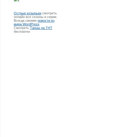
Острые козырьки
смотреть
онлайн все сезоны и серии.
Всегда свежие
новости из
мира WordPress
Смотреть
Танцы на ТНТ
бесплатно