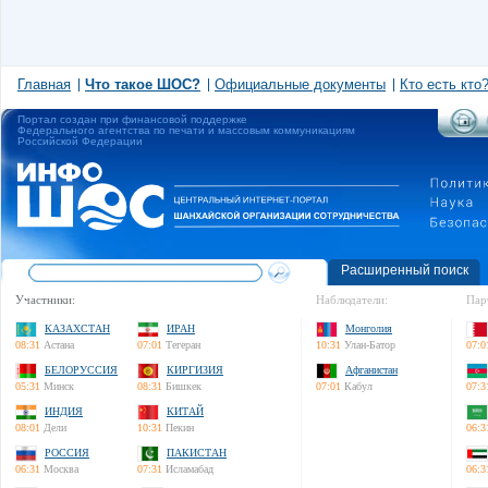
Главная
Что такое ШОС?
Официальные документы
Кто есть кто
Портал создан при финансовой поддержке
Федерального агентства по печати и массовым коммуникациям
Российской Федерации
Расширенный поиск
Участники:
Наблюдатели:
Пар
КАЗАХСТАН
ИРАН
Монголия
08:31
Астана
07:01
Тегеран
10:31
Улан-Батор
07:0
БЕЛОРУССИЯ
КИРГИЗИЯ
Афганистан
05:31
Минск
08:31
Бишкек
07:01
Кабул
07:3
ИНДИЯ
КИТАЙ
08:01
Дели
10:31
Пекин
06:3
РОССИЯ
ПАКИСТАН
06:31
Москва
07:31
Исламабад
06:3