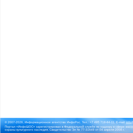
© 2007-2026, Информационное агентство ИнфоРос. Тел.: +7 495 718-84-11, E-mail:
info
Портал «ИнфоШОС» зарегистрирован в Федеральной службе по надзору в сфере массо
охраны культурного наследия. Свидетельство Эл № 77-31649 от 04 апреля 2008 г.