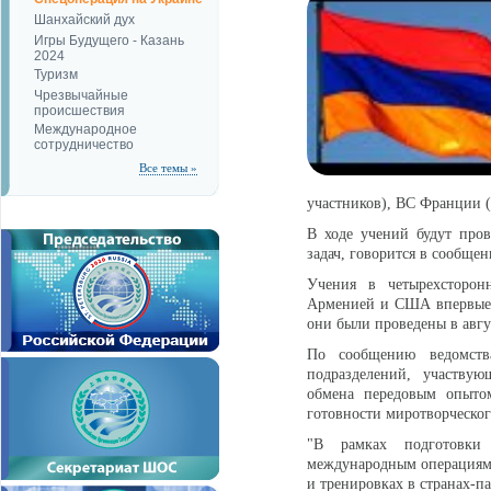
Шанхайский дух
Игры Будущего - Казань
2024
Туризм
Чрезвычайные
происшествия
Международное
сотрудничество
Все темы »
участников), ВС Франции (
В ходе учений будут про
задач, говорится в сообщен
Учения в четырехсторон
Арменией и США впервые б
они были проведены в авгус
По сообщению ведомств
подразделений, участву
обмена передовым опыто
готовности миротворческо
"В рамках подготовки 
международным операциям,
и тренировках в странах-п