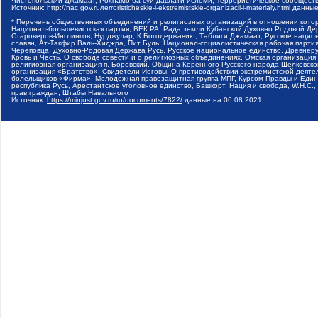
Чистопольский Джамаат, Рохнамо ба суи давлати исломи, Террористическое сообщест
Источник:
http://nac.gov.ru/terroristicheskie-i-ekstremistskie-organizacii-i-materialy.html
данные
* Перечень общественных объединений и религиозных организаций в отношении котор
Национал-большевистская партия, ВЕК РА, Рада земли Кубанской Духовно Родовой Де
Староверов-Инглингов, Нурджулар, К Богодержавию, Таблиги Джамаат, Русское наци
славян, Ат-Такфир Валь-Хиджра, Пит Буль, Национал-социалистическая рабочая парт
Череповца, Духовно-Родовая Держава Русь, Русское национальное единство, Древнер
Кровь и Честь, О свободе совести и о религиозных объединениях, Омская организаци
религиозная организация п. Боровский, Община Коренного Русского народа Щелковског
организация «Братство», Свидетели Иеговы, О противодействии экстремистской деяте
болельщиков «Фирма», Молодежная правозащитная группа МПГ, Курсом Правды и Единен
республика Русь, Арестантское уголовное единство, Башкорт, Нация и свобода, W.H.С
прав граждан, Штабы Навального
Источник:
https://minjust.gov.ru/ru/documents/7822/
данные на
06.08.2021