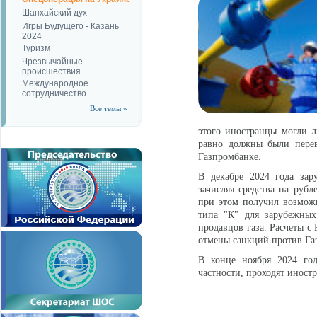
Шанхайский дух
Игры Будущего - Казань
2024
Туризм
Чрезвычайные
происшествия
Международное
сотрудничество
Все темы »
этого иностранцы могли л
равно должны были перев
Газпромбанке.
В декабре 2024 года зар
зачисляя средства на рубл
при этом получил возможн
типа "К" для зарубежных
продавцов газа. Расчеты с 
отмены санкций против Га
В конце ноября 2024 го
частности, проходят иност