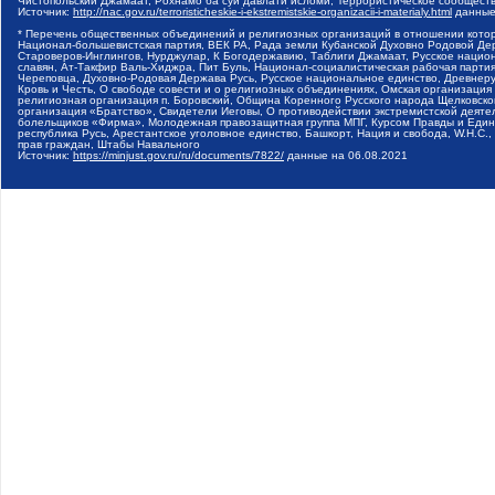
Чистопольский Джамаат, Рохнамо ба суи давлати исломи, Террористическое сообщест
Источник:
http://nac.gov.ru/terroristicheskie-i-ekstremistskie-organizacii-i-materialy.html
данные
* Перечень общественных объединений и религиозных организаций в отношении котор
Национал-большевистская партия, ВЕК РА, Рада земли Кубанской Духовно Родовой Де
Староверов-Инглингов, Нурджулар, К Богодержавию, Таблиги Джамаат, Русское наци
славян, Ат-Такфир Валь-Хиджра, Пит Буль, Национал-социалистическая рабочая парт
Череповца, Духовно-Родовая Держава Русь, Русское национальное единство, Древнер
Кровь и Честь, О свободе совести и о религиозных объединениях, Омская организаци
религиозная организация п. Боровский, Община Коренного Русского народа Щелковског
организация «Братство», Свидетели Иеговы, О противодействии экстремистской деяте
болельщиков «Фирма», Молодежная правозащитная группа МПГ, Курсом Правды и Единен
республика Русь, Арестантское уголовное единство, Башкорт, Нация и свобода, W.H.С
прав граждан, Штабы Навального
Источник:
https://minjust.gov.ru/ru/documents/7822/
данные на
06.08.2021