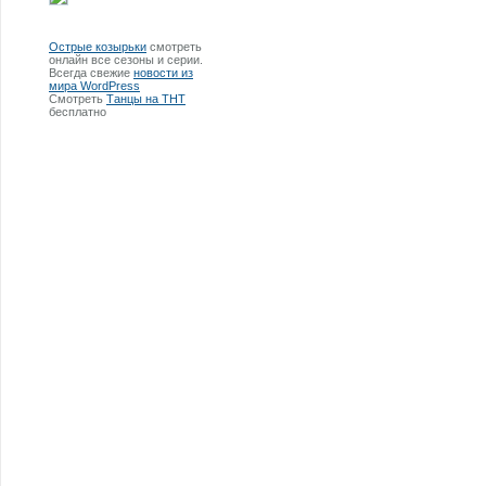
Острые козырьки
смотреть
онлайн все сезоны и серии.
Всегда свежие
новости из
мира WordPress
Смотреть
Танцы на ТНТ
бесплатно