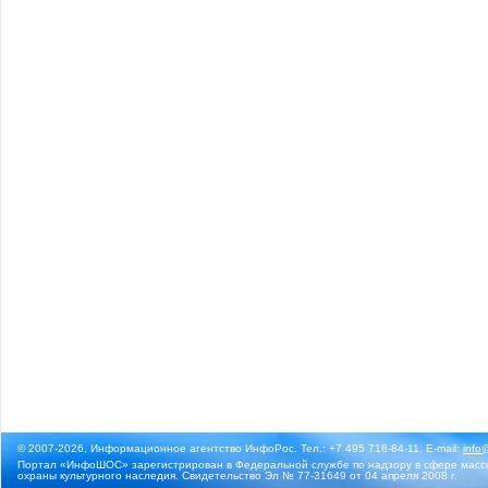
© 2007-2026, Информационное агентство ИнфоРос. Тел.: +7 495 718-84-11, E-mail:
info
Портал «ИнфоШОС» зарегистрирован в Федеральной службе по надзору в сфере массо
охраны культурного наследия. Свидетельство Эл № 77-31649 от 04 апреля 2008 г.