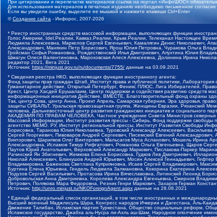
При цитировании и перепечатке материалов ссылка на портал «ИнфоШОС» обязательн
Для использования материалов в печатных изданиях необходимо письменное согласие
Если вы увидели ошибку, выделите ее мышкой и нажмите клавиши Ctrl+Enter
©
Создание сайта
- Инфорос, 2007-2026
* Реестр иностранных средств массовой информации, выполняющих функции иностранн
Голос Америки, Idel.Реалии, Кавказ.Реалии, Крым.Реалии, Телеканал Настоящее Время
Людмила Алексеевна, Маркелов Сергей Евгеньевич, Камалягин Денис Николаевич, Апах
Александрович, Маняхин Петр Борисович, Ярош Юлия Петровна, Чуракова Ольга Влади
Гройсман Софья Романовна, Рождественский Илья Дмитриевич, Апухтина Юлия Владимир
Шмагун Олеся Валентиновна, Мароховская Алеся Алексеевна, Долинина Ирина Никола
редактор 2021, Вега 2021
Источник:
https://minjust.gov.ru/ru/documents/7755/
данные на
03.09.2021
* Сведения реестра НКО, выполняющих функции иностранного агента:
Фонд защиты прав граждан Штаб, Институт права и публичной политики, Лаборатория
Гуманитарное действие, Открытый Петербург, Феникс ПЛЮС, Лига Избирателей, Правов
Крест, Центр Хасдей Ерушалаим, Центр поддержки и содействия развитию средств мас
информационных инициатив Действие, ВМЕСТЕ, Благотворительный фонд охраны здоров
Так, центр Сова, центр Анна, Проект Апрель, Самарская губерния, Эра здоровья, пр
защиты СИБАЛЬТ, Уральская правозащитная группа, Женщины Евразии, Рязанский Мемо
человека, Дальневосточный центр развития гражданских инициатив и социального пар
АКАДЕМИЯ ПО ПРАВАМ ЧЕЛОВЕКА, Частное учреждение Совета Министров северных стр
Массовой Информации, Институт развития прессы - Сибирь, Фонд поддержки свободы 
агентство МЕМО. РУ, Институт региональной прессы, Институт Развития Свободы Инф
Борисовна, Таранова Юлия Николаевна, Туровский Александр Алексеевич, Васильева 
Сергей Георгиевич, Пивоваров Андрей Сергеевич, Писемский Евгений Александрович,
Викторович, Шарипков Олег Викторович, Мальсагов Муса Асланович, Мошель Ирина Ар
Александровна, Исламов Тимур Рифгатович, Романова Ольга Евгеньевна, Щаров Серг
Паутов Юрий Анатольевич, Верховский Александр Маркович, Пислакова-Паркер Марина
Рачинский Ян Збигневич, Жемкова Елена Борисовна, Гудков Лев Дмитриевич, Иллари
Николай Алексеевич, Блинушов Андрей Юрьевич, Мосин Алексей Геннадьевич, Гефтер
Владимировна, Баженова Светлана Куприяновна, Исаев Сергей Владимирович, Максим
Буртина Елена Юрьевна, Гендель Людмила Залмановна, Кокорина Екатерина Алексеев
Подузов Сергей Васильевич, Протасова Ирина Вячеславовна, Литинский Леонид Борис
Добровольская Анна Дмитриевна, Королева Александра Евгеньевна, Смирнов Владими
Петрович, Полякова Мара Федоровна, Резник Генри Маркович, Захаров Герман Конста
Источник:
http://unro.minjust.ru/NKOForeignAgent.aspx
данные на
28.08.2021
* Единый федеральный список организаций, в том числе иностранных и международны
Высший военный Маджлисуль Шура, Конгресс народов Ичкерии и Дагестана, Аль-Каида, 
Движение Талибан, Исламская партия Туркестана, Общество социальных реформ, Общес
Исламское государство, Джабха аль-Нусра ли-Ахль аш-Шам, Народное ополчение имен