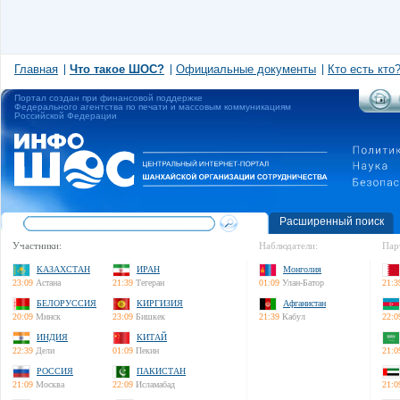
Главная
Что такое ШОС?
Официальные документы
Кто есть кто
Портал создан при финансовой поддержке
Федерального агентства по печати и массовым коммуникациям
Российской Федерации
Расширенный поиск
Участники:
Наблюдатели:
Пар
КАЗАХСТАН
ИРАН
Монголия
23:09
Астана
21:39
Тегеран
01:09
Улан-Батор
21:3
БЕЛОРУССИЯ
КИРГИЗИЯ
Афганистан
20:09
Минск
23:09
Бишкек
21:39
Кабул
22:0
ИНДИЯ
КИТАЙ
22:39
Дели
01:09
Пекин
21:0
РОССИЯ
ПАКИСТАН
21:09
Москва
22:09
Исламабад
21:0