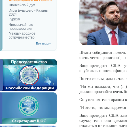
Шанхайский дух
Игры Будущего - Казань
2024
Туризм
Чрезвычайные
происшествия
Международное
сотрудничество
Все темы »
Штаты собираются помочь 
очень четко прописано", - 
Вице-президент США ут
опубликован после официа
По его словам, дата начал
"Но мы ожидаем, что (...
должно произойти очень бы
Он уточнил: если иранцы в
"И это то, что мы надеемся
Вице-президент США заяви
случае, если они сделаю
отказаться от создания яде