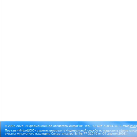
© 2007-2026, Информационное агентство ИнфоРос. Тел.: +7 495 718-84-11, E-mail:
info
Портал «ИнфоШОС» зарегистрирован в Федеральной службе по надзору в сфере массо
охраны культурного наследия. Свидетельство Эл № 77-31649 от 04 апреля 2008 г.