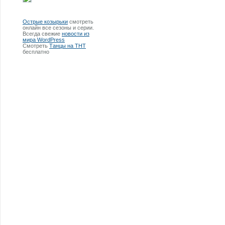
Острые козырьки
смотреть
онлайн все сезоны и серии.
Всегда свежие
новости из
мира WordPress
Смотреть
Танцы на ТНТ
бесплатно