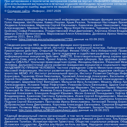
При цитировании и перепечатке материалов ссылка на портал «ИнфоШОС» обязательн
Для использования материалов в печатных изданиях необходимо письменное согласие
Если вы увидели ошибку, выделите ее мышкой и нажмите клавиши Ctrl+Enter
©
Создание сайта
- Инфорос, 2007-2026
* Реестр иностранных средств массовой информации, выполняющих функции иностранн
Голос Америки, Idel.Реалии, Кавказ.Реалии, Крым.Реалии, Телеканал Настоящее Время
Людмила Алексеевна, Маркелов Сергей Евгеньевич, Камалягин Денис Николаевич, Апах
Александрович, Маняхин Петр Борисович, Ярош Юлия Петровна, Чуракова Ольга Влади
Гройсман Софья Романовна, Рождественский Илья Дмитриевич, Апухтина Юлия Владимир
Шмагун Олеся Валентиновна, Мароховская Алеся Алексеевна, Долинина Ирина Никола
редактор 2021, Вега 2021
Источник:
https://minjust.gov.ru/ru/documents/7755/
данные на
03.09.2021
* Сведения реестра НКО, выполняющих функции иностранного агента:
Фонд защиты прав граждан Штаб, Институт права и публичной политики, Лаборатория
Гуманитарное действие, Открытый Петербург, Феникс ПЛЮС, Лига Избирателей, Правов
Крест, Центр Хасдей Ерушалаим, Центр поддержки и содействия развитию средств мас
информационных инициатив Действие, ВМЕСТЕ, Благотворительный фонд охраны здоров
Так, центр Сова, центр Анна, Проект Апрель, Самарская губерния, Эра здоровья, пр
защиты СИБАЛЬТ, Уральская правозащитная группа, Женщины Евразии, Рязанский Мемо
человека, Дальневосточный центр развития гражданских инициатив и социального пар
АКАДЕМИЯ ПО ПРАВАМ ЧЕЛОВЕКА, Частное учреждение Совета Министров северных стр
Массовой Информации, Институт развития прессы - Сибирь, Фонд поддержки свободы 
агентство МЕМО. РУ, Институт региональной прессы, Институт Развития Свободы Инф
Борисовна, Таранова Юлия Николаевна, Туровский Александр Алексеевич, Васильева 
Сергей Георгиевич, Пивоваров Андрей Сергеевич, Писемский Евгений Александрович,
Викторович, Шарипков Олег Викторович, Мальсагов Муса Асланович, Мошель Ирина Ар
Александровна, Исламов Тимур Рифгатович, Романова Ольга Евгеньевна, Щаров Серг
Паутов Юрий Анатольевич, Верховский Александр Маркович, Пислакова-Паркер Марина
Рачинский Ян Збигневич, Жемкова Елена Борисовна, Гудков Лев Дмитриевич, Иллари
Николай Алексеевич, Блинушов Андрей Юрьевич, Мосин Алексей Геннадьевич, Гефтер
Владимировна, Баженова Светлана Куприяновна, Исаев Сергей Владимирович, Максим
Буртина Елена Юрьевна, Гендель Людмила Залмановна, Кокорина Екатерина Алексеев
Подузов Сергей Васильевич, Протасова Ирина Вячеславовна, Литинский Леонид Борис
Добровольская Анна Дмитриевна, Королева Александра Евгеньевна, Смирнов Владими
Петрович, Полякова Мара Федоровна, Резник Генри Маркович, Захаров Герман Конста
Источник:
http://unro.minjust.ru/NKOForeignAgent.aspx
данные на
28.08.2021
* Единый федеральный список организаций, в том числе иностранных и международны
Высший военный Маджлисуль Шура, Конгресс народов Ичкерии и Дагестана, Аль-Каида, 
Движение Талибан, Исламская партия Туркестана, Общество социальных реформ, Общес
Исламское государство, Джабха аль-Нусра ли-Ахль аш-Шам, Народное ополчение имен