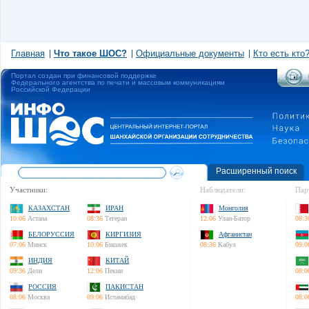
Главная
Что такое ШОС?
Официальные документы
Кто есть кто
Портал создан при финансовой поддержке
Федерального агентства по печати и массовым коммуникациям
Российской Федерации
Расширенный поиск
Участники:
Наблюдатели:
Пар
КАЗАХСТАН
ИРАН
Монголия
10:06
Астана
08:36
Тегеран
12:06
Улан-Батор
08:3
БЕЛОРУССИЯ
КИРГИЗИЯ
Афганистан
07:06
Минск
10:06
Бишкек
08:36
Кабул
09:0
ИНДИЯ
КИТАЙ
09:36
Дели
12:06
Пекин
08:0
РОССИЯ
ПАКИСТАН
08:06
Москва
09:06
Исламабад
08:0