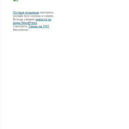
Острые козырьки
смотреть
онлайн все сезоны и серии.
Всегда свежие
новости из
мира WordPress
Смотреть
Танцы на ТНТ
бесплатно