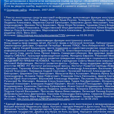
При цитировании и перепечатке материалов ссылка на портал «ИнфоШОС» обязательн
Для использования материалов в печатных изданиях необходимо письменное согласие
Если вы увидели ошибку, выделите ее мышкой и нажмите клавиши Ctrl+Enter
©
Создание сайта
- Инфорос, 2007-2026
* Реестр иностранных средств массовой информации, выполняющих функции иностранн
Голос Америки, Idel.Реалии, Кавказ.Реалии, Крым.Реалии, Телеканал Настоящее Время
Людмила Алексеевна, Маркелов Сергей Евгеньевич, Камалягин Денис Николаевич, Апах
Александрович, Маняхин Петр Борисович, Ярош Юлия Петровна, Чуракова Ольга Влади
Гройсман Софья Романовна, Рождественский Илья Дмитриевич, Апухтина Юлия Владимир
Шмагун Олеся Валентиновна, Мароховская Алеся Алексеевна, Долинина Ирина Никола
редактор 2021, Вега 2021
Источник:
https://minjust.gov.ru/ru/documents/7755/
данные на
03.09.2021
* Сведения реестра НКО, выполняющих функции иностранного агента:
Фонд защиты прав граждан Штаб, Институт права и публичной политики, Лаборатория
Гуманитарное действие, Открытый Петербург, Феникс ПЛЮС, Лига Избирателей, Правов
Крест, Центр Хасдей Ерушалаим, Центр поддержки и содействия развитию средств мас
информационных инициатив Действие, ВМЕСТЕ, Благотворительный фонд охраны здоров
Так, центр Сова, центр Анна, Проект Апрель, Самарская губерния, Эра здоровья, пр
защиты СИБАЛЬТ, Уральская правозащитная группа, Женщины Евразии, Рязанский Мемо
человека, Дальневосточный центр развития гражданских инициатив и социального пар
АКАДЕМИЯ ПО ПРАВАМ ЧЕЛОВЕКА, Частное учреждение Совета Министров северных стр
Массовой Информации, Институт развития прессы - Сибирь, Фонд поддержки свободы 
агентство МЕМО. РУ, Институт региональной прессы, Институт Развития Свободы Инф
Борисовна, Таранова Юлия Николаевна, Туровский Александр Алексеевич, Васильева 
Сергей Георгиевич, Пивоваров Андрей Сергеевич, Писемский Евгений Александрович,
Викторович, Шарипков Олег Викторович, Мальсагов Муса Асланович, Мошель Ирина Ар
Александровна, Исламов Тимур Рифгатович, Романова Ольга Евгеньевна, Щаров Серг
Паутов Юрий Анатольевич, Верховский Александр Маркович, Пислакова-Паркер Марина
Рачинский Ян Збигневич, Жемкова Елена Борисовна, Гудков Лев Дмитриевич, Иллари
Николай Алексеевич, Блинушов Андрей Юрьевич, Мосин Алексей Геннадьевич, Гефтер
Владимировна, Баженова Светлана Куприяновна, Исаев Сергей Владимирович, Максим
Буртина Елена Юрьевна, Гендель Людмила Залмановна, Кокорина Екатерина Алексеев
Подузов Сергей Васильевич, Протасова Ирина Вячеславовна, Литинский Леонид Борис
Добровольская Анна Дмитриевна, Королева Александра Евгеньевна, Смирнов Владими
Петрович, Полякова Мара Федоровна, Резник Генри Маркович, Захаров Герман Конста
Источник:
http://unro.minjust.ru/NKOForeignAgent.aspx
данные на
28.08.2021
* Единый федеральный список организаций, в том числе иностранных и международны
Высший военный Маджлисуль Шура, Конгресс народов Ичкерии и Дагестана, Аль-Каида, 
Движение Талибан, Исламская партия Туркестана, Общество социальных реформ, Общес
Исламское государство, Джабха аль-Нусра ли-Ахль аш-Шам, Народное ополчение имен