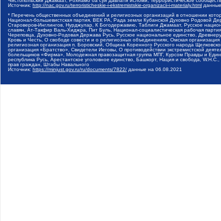
Чистопольский Джамаат, Рохнамо ба суи давлати исломи, Террористическое сообщест
Источник:
http://nac.gov.ru/terroristicheskie-i-ekstremistskie-organizacii-i-materialy.html
данные
* Перечень общественных объединений и религиозных организаций в отношении котор
Национал-большевистская партия, ВЕК РА, Рада земли Кубанской Духовно Родовой Де
Староверов-Инглингов, Нурджулар, К Богодержавию, Таблиги Джамаат, Русское наци
славян, Ат-Такфир Валь-Хиджра, Пит Буль, Национал-социалистическая рабочая парт
Череповца, Духовно-Родовая Держава Русь, Русское национальное единство, Древнер
Кровь и Честь, О свободе совести и о религиозных объединениях, Омская организаци
религиозная организация п. Боровский, Община Коренного Русского народа Щелковског
организация «Братство», Свидетели Иеговы, О противодействии экстремистской деяте
болельщиков «Фирма», Молодежная правозащитная группа МПГ, Курсом Правды и Единен
республика Русь, Арестантское уголовное единство, Башкорт, Нация и свобода, W.H.С
прав граждан, Штабы Навального
Источник:
https://minjust.gov.ru/ru/documents/7822/
данные на
06.08.2021