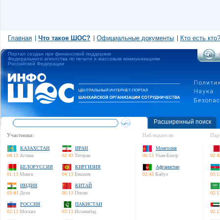
Главная
Что такое ШОС?
Официальные документы
Кто есть кто
Портал создан при финансовой поддержке
Федерального агентства по печати и массовым коммуникациям
Российской Федерации
Расширенный поиск
Участники:
Наблюдатели:
Пар
КАЗАХСТАН
ИРАН
Монголия
04:13
Астана
02:43
Тегеран
06:13
Улан-Батор
02:4
БЕЛОРУССИЯ
КИРГИЗИЯ
Афганистан
01:13
Минск
04:13
Бишкек
02:43
Кабул
03:1
ИНДИЯ
КИТАЙ
03:43
Дели
06:13
Пекин
02:1
РОССИЯ
ПАКИСТАН
02:13
Москва
03:13
Исламабад
02:1