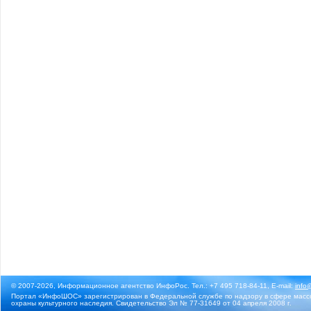
© 2007-2026, Информационное агентство ИнфоРос. Тел.: +7 495 718-84-11, E-mail:
info
Портал «ИнфоШОС» зарегистрирован в Федеральной службе по надзору в сфере массо
охраны культурного наследия. Свидетельство Эл № 77-31649 от 04 апреля 2008 г.