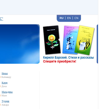
RU
EN
CN
С"
Непал
0
Катманду
Катар
0
Доха
Мальдивы
0
Мале
Турция
0
Анкара