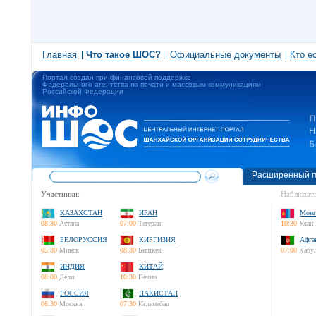
Главная
Что такое ШОС?
Официальные документы
Кто е
Портал создан при финансовой поддержке
Федерального агентства по печати и массовым коммуникациям
Российской Федерации
Расширенный п
Участники:
Наблюдате
КАЗАХСТАН
ИРАН
Монг
08:30
Астана
07:00
Тегеран
10:30
Улан-
БЕЛОРУССИЯ
КИРГИЗИЯ
Афга
05:30
Минск
08:30
Бишкек
07:00
Кабу
ИНДИЯ
КИТАЙ
08:00
Дели
10:30
Пекин
РОССИЯ
ПАКИСТАН
06:30
Москва
07:30
Исламабад