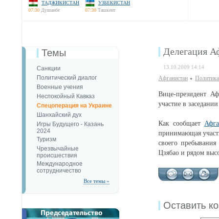
ТАДЖИКИСТАН
УЗБЕКИСТАН
07:30
Душанбе
07:30
Ташкент
Делегация А
Темы
13.10.2009 14:14
Санкции
Политический диалог
Афганистан
Политика
Военные учения
Вице-президент Аф
Неспокойный Кавказ
участие в заседании
Спецоперация на Украине
Шанхайский дух
Как сообщает
Афга
Игры Будущего - Казань
2024
принимающая участи
Туризм
своего пребывания
Чрезвычайные
Цзябао и рядом выс
происшествия
Международное
сотрудничество
Все темы »
Оставить к