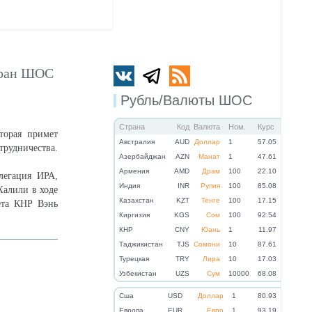
тран ШОС
Рубль/Валюты ШОС
Страна
Код
Валюта
Ном.
Курс
торая примет
Австралия
AUD
Доллар
1
57.05
трудничества.
Азербайджан
AZN
Манат
1
47.61
Армения
AMD
Драм
100
22.10
легация ИРА,
Индия
INR
Рупия
100
85.08
Халили в ходе
Казахстан
KZT
Тенге
100
17.15
ета КНР Вэнь
Киргизия
KGS
Сом
100
92.54
КНР
CNY
Юань
1
11.97
Таджикистан
TJS
Сомони
10
87.61
Турецкая
TRY
Лира
10
17.03
Узбекистан
UZS
Сум
10000
68.08
Cша
USD
Доллар
1
80.93
Eвропа
EUR
Евро
1
93.19