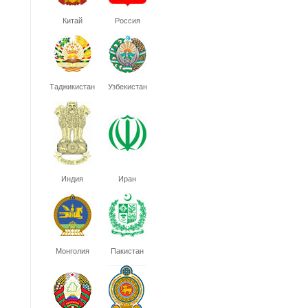
Китай
Россия
Таджикистан
Узбекистан
Индия
Иран
Монголия
Пакистан