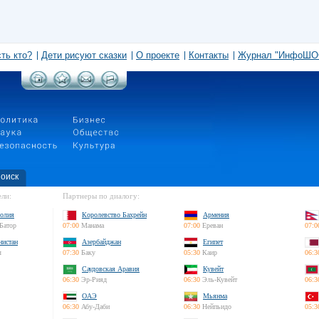
сть кто?
Дети рисуют сказки
О проекте
Контакты
Журнал "ИнфоШО
оиск
ли:
Партнеры по диалогу:
олия
Королевство Бахрейн
Армения
Батор
07:00
Манама
07:00
Ереван
07:0
нистан
Азербайджан
Египет
л
07:30
Баку
05:30
Каир
06:3
Саудовская Аравия
Кувейт
06:30
Эр-Рияд
06:30
Эль-Кувейт
06:3
ОАЭ
Мьянма
06:30
Абу-Даби
06:30
Нейпьидо
05:3