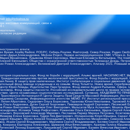
mail:
info@infoshos.ru
ре массовых коммуникаций, связи и
8 г.
язательна.
согласие редакции
иностранного агента:
щее Время, Azatliq Radiosi, PCE/PC, Сибирь.Реалии, Фактограф, Север.Реалии, Радио Св
ончич Дарья Александровна, Medusa Project, Первое антикоррупционное СМИ, VTimes.io, 
ария Михайловна, Лукьянова Юлия Сергеевна, Маетная Елизавета Витальевна, The Insid
ексей Евгеньевич, Общество с ограниченной ответственностью Телеканал Дождь, Петров 
н Роман Александрович, Великовский Дмитрий Александрович, Альтаир 2021, Ромашки мо
оратория социальных наук, Фонд по борьбе с коррупцией, Альянс врачей, НАСИЛИЮ.НЕТ, 
Гражданская инициатива против экологической преступности, Фонд борьбы с коррупцией,
чая Линия, В защиту прав заключенных, Институт глобализации и социальных движений,
тельный фонд помощи осужденным и их семьям, Фонд Тольятти, Новое время, Серебряная т
Центр Юрия Левады, Издательство Парк Гагарина, Фонд имени Андрея Рылькова, Сфера, 
еловека, Фонд защиты гласности, Российский исследовательский центр по правам челове
йствие, Центр независимых социологических исследований, Сутяжник, АКАДЕМИЯ ПО ПР
р Трансперенси Интернешнл-Р, Центр Защиты Прав Средств Массовой Информации, Институ
 академика Сахарова, Информационное агентство МЕМО. РУ, Институт региональной пресс
Лилия Айратовна, Сидорович Ольга Борисовна, Таранова Юлия Николаевна, Туровский Ал
а Ольга Андреевна, Дугин Сергей Георгиевич, Пивоваров Андрей Сергеевич, Писемский Е
в Роман Викторович, Шарипков Олег Викторович, Мальсагов Муса Асланович, Мошель Ири
ександровна, Исламов Тимур Рифгатович, Романова Ольга Евгеньевна, Щаров Сергей Але
льевич, Верховский Александр Маркович, Пислакова-Паркер Марина Петровна, Кочеткова
, Жемкова Елена Борисовна, Гудков Лев Дмитриевич, Илларионова Юлия Юрьевна, Саранг
Андрей Юрьевич, Мосин Алексей Геннадьевич, Гефтер Валентин Михайлович, Симонов Але
а, Исаев Сергей Владимирович, Максимов Сергей Владимирович, Беляев Сергей Иванович
 Кокорина Екатерина Алексеевна, Шуманов Илья Вячеславович, Арапова Галина Юрьевна
Литинский Леонид Борисович, Лукашевский Сергей Маркович, Бахмин Вячеслав Иванович,