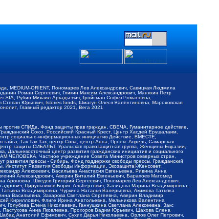
обода, MEDIUM-ORIENT, Пономарев Лев Александрович, Савицкая Людмила
Баданин Роман Сергеевич, Гликин Максим Александрович, Маняхин Петр
er SIA, Рубин Михаил Аркадьевич, Гройсман Софья Романовна,
Степан Юрьевич, Istories fonds, Шмагун Олеся Валентиновна, Мароховская
нолит, Главный редактор 2021, Вега 2021
Мы против СПИДа, Фонд защиты прав граждан, СВЕЧА, Гуманитарное действие,
 Гражданский Союз, Российский Красный Крест, Центр Хасдей Ерушалаим,
 Центр социально-информационных инициатив Действие, ВМЕСТЕ,
айга, Так-Так-Так, центр Сова, центр Анна, Проект Апрель, Самарская
Центр защиты СИБАЛЬТ, Уральская правозащитная группа, Женщины Евразии,
ка, Дальневосточный центр развития гражданских инициатив и социального
АВАМ ЧЕЛОВЕКА, Частное учреждение Совета Министров северных стран,
т развития прессы - Сибирь, Фонд поддержки свободы прессы, Гражданский
ы, Институт Развития Свободы Информации, Экозащита!-Женсовет,
ександр Алексеевич, Васильева Анастасия Евгеньевна, Ривина Анна
вгений Александрович, Аверин Виталий Евгеньевич, Барахоев Магомед
на Ароновна, Шведов Григорий Сергеевич, Пономарев Лев Александрович,
ксадрович, Цирульников Борис Альбертович, Халидова Марина Владимировна,
 Татьяна Владимировна, Чуркина Наталья Валерьевна, Акимова Татьяна
 Анна Васильевна, Захарова Светлана Сергеевна, Аверин Владимир
ксей Кириллович, Флиге Ирина Анатольевна, Мельникова Валентина
, Голубева Елена Николаевна, Ганнушкина Светлана Алексеевна, Закс
, Пастухова Анна Яковлевна, Прохоров Вадим Юрьевич, Шахова Елена
 Шабад Анатолий Ефимович, Сухих Дарья Николаевна, Орлов Олег Петрович,