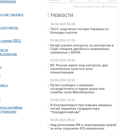
литических
Официальный курс ЦБ России
Новости
и для участия в
06.08.2026 06:28
 государств-
ТАСС подсчитал потери Украины от
блокады портов
тв-членов ШОС
05.08.2026 17:03
Китай усилил контроль за экспортом в
США товаров двойного назначения,
тов по
связанных с БПЛА
м вопросам
05.08.2026 16:58
ВС России взяли под контроль два
»
населенных пункта в зоне
спецоперации
"
05.08.2026 16:55
тве в
Путин сообщил о решении
сосредоточить в одних руках все
службы тыла Минобороны
у
05.08.2026 16:52
В Екатеринбурге при взрыве машины
росы российско-
погиб охранник гендиректора
еступностью
"Уралдронзавода"
05.08.2026 08:52
Над регионами РФ и акваториями морей
за ночь поразили 475 украинских