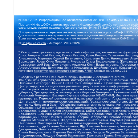
© 2007-2026, Информационное агентство ИнфоРос. Тел.: +7 495 718-84-11, E-
Портал «ИнфоШОС» зарегистрирован в Федеральной службе по надзору в сфе
охраны культурного наследия. Свидетельство Эл № 77-31649 от 04 апреля 200
При цитировании и перепечатке материалов ссылка на портал «ИнфоШОС» об
Для использования материалов в печатных изданиях необходимо письменное 
Если вы увидели ошибку, выделите ее мышкой и нажмите клавиши Ctrl+Enter
©
Создание сайта
- Инфорос, 2007-2026
* Реестр иностранных средств массовой информации, выполняющих функции 
Голос Америки, Idel.Реалии, Кавказ.Реалии, Крым.Реалии, Телеканал Настоя
Алексеевна, Маркелов Сергей Евгеньевич, Камалягин Денис Николаевич, Апах
Борисович, Ярош Юлия Петровна, Чуракова Ольга Владимировна, Железнова М
Рождественский Илья Дмитриевич, Апухтина Юлия Владимировна, Постернак Ал
Алеся Алексеевна, Долинина Ирина Николаевна, Шлейнов Роман Юрьевич, Ани
Источник:
https://minjust.gov.ru/ru/documents/7755/
данные на
03.09.2021
* Сведения реестра НКО, выполняющих функции иностранного агента:
Фонд защиты прав граждан Штаб, Институт права и публичной политики, Лаб
Открытый Петербург, Феникс ПЛЮС, Лига Избирателей, Правовая инициатива, 
Центр поддержки и содействия развитию средств массовой информации, Горя
Благотворительный фонд охраны здоровья и защиты прав граждан, Благотвори
губерния, Эра здоровья, правозащитное общество Мемориал, Аналитический 
Рязанский Мемориал, Екатеринбургское общество МЕМОРИАЛ, Институт прав ч
партнерства, Пермский региональный правозащитный центр, Гражданское де
Центр развития некоммерческих организаций, Гражданское содействие, Цент
контроль, Человек и Закон, Общественная комиссия по сохранению наследия
Общественный вердикт, Евразийская антимонопольная ассоциация, Чанышева 
Валерьевна, Бурдина Юлия Владимировна, Бойко Анатолий Николаевич, Гусев
Бекханович, Шевченко Дмитрий Александрович, Жданов Иван Юрьевич, Рубано
Каргалицкий Борис Юльевич, Созаев Валерий Валерьевич, Исакова Ирина Ал
Людевиг Марина Зариевна, Федотова Галина Анатольевна, Паутов Юрий Анато
Николаевна, Золотарева Екатерина Александровна, Рачинский Ян Збигневич
Анатольевич, Щур Татьяна Михайловна, Щур Николай Алексеевич, Блинушов 
Дмитриевна, Вититинова Елена Владимировна, Баженова Светлана Куприяновн
Елена Владимировна, Буртина Елена Юрьевна, Гендель Людмила Залмановна,
Владимировна, Подузов Сергей Васильевич, Протасова Ирина Вячеславовна, 