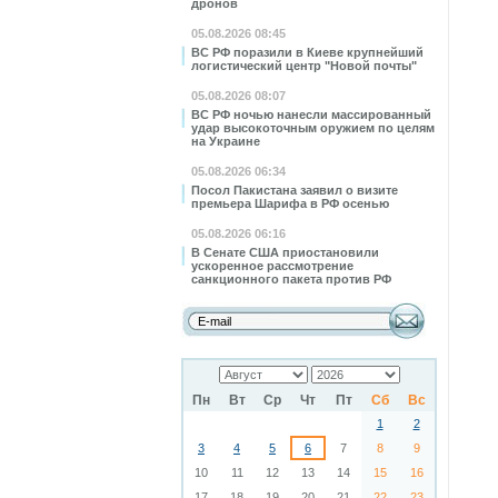
дронов
05.08.2026 08:45
ВС РФ поразили в Киеве крупнейший
логистический центр "Новой почты"
05.08.2026 08:07
ВС РФ ночью нанесли массированный
удар высокоточным оружием по целям
на Украине
05.08.2026 06:34
Посол Пакистана заявил о визите
премьера Шарифа в РФ осенью
05.08.2026 06:16
В Сенате США приостановили
ускоренное рассмотрение
санкционного пакета против РФ
Пн
Вт
Ср
Чт
Пт
Сб
Вс
1
2
3
4
5
6
7
8
9
10
11
12
13
14
15
16
17
18
19
20
21
22
23