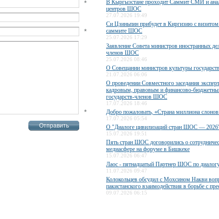
В Кыргызстане проходит Саммит СМИ и ана
*
центров ШОС
27.07.2026 19:49
Си Цзиньпин прибудет в Киргизию с визитом 
*
саммите ШОС
25.07.2026 17:29
Заявление Совета министров иностранных дел
членов ШОС
25.07.2026 08:46
О Совещании министров культуры государс
21.07.2026 06:06
О проведении Совместного заседания экспер
кадровым, правовым и финансово-бюджетны
государств-членов ШОС
17.07.2026 18:46
*
Добро пожаловать, «Страна миллиона слонов
17.07.2026 05:54
О "Диалоге цивилизаций стран ШОС — 2026
15.07.2026 19:51
Пять стран ШОС договорились о сотрудничес
медиасфере на форуме в Бишкеке
15.07.2026 06:47
Лаос - пятнадцатый Партнер ШОС по диалог
11.07.2026 09:47
Колокольцев обсудил с Мохсином Накви воп
пакистанского взаимодействия в борьбе с пр
09.07.2026 06:15