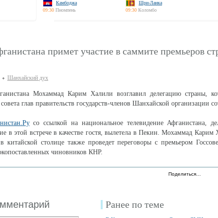
Камбоджа
Шри-Ланка
09:30
Пномпень
09:30
Коломбо
фганистана примет участие в саммите премьеров с
Шанхайский дух
ганистана Мохаммад Карим Халили возглавил делегацию страны, ко
 совета глав правительств государств-членов Шанхайской организации со
нистан.Ру
со ссылкой на национальное телевидение Афганистана, де
е в этой встрече в качестве гостя, вылетела в Пекин. Мохаммад Карим 
 в китайской столице также проведет переговоры с премьером Госсов
окопоставленных чиновников КНР.
Поделиться…
омментарий
Ранее по теме