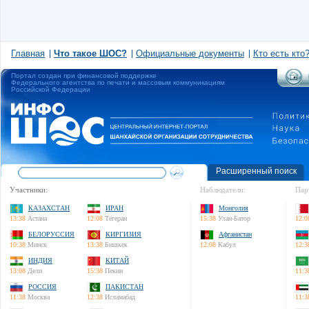
Главная
Что такое ШОС?
Официальные документы
Кто есть кто
Портал создан при финансовой поддержке
Федерального агентства по печати и массовым коммуникациям
Российской Федерации
Расширенный поиск
Участники:
Наблюдатели:
Пар
КАЗАХСТАН
ИРАН
Монголия
13:38
Астана
12:08
Тегеран
15:38
Улан-Батор
12:0
БЕЛОРУССИЯ
КИРГИЗИЯ
Афганистан
10:38
Минск
13:38
Бишкек
12:08
Кабул
12:3
ИНДИЯ
КИТАЙ
13:08
Дели
15:38
Пекин
11:3
РОССИЯ
ПАКИСТАН
11:38
Москва
12:38
Исламабад
11:3