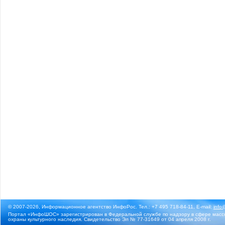
© 2007-2026, Информационное агентство ИнфоРос. Тел.: +7 495 718-84-11, E-mail:
info
Портал «ИнфоШОС» зарегистрирован в Федеральной службе по надзору в сфере массо
охраны культурного наследия. Свидетельство Эл № 77-31649 от 04 апреля 2008 г.