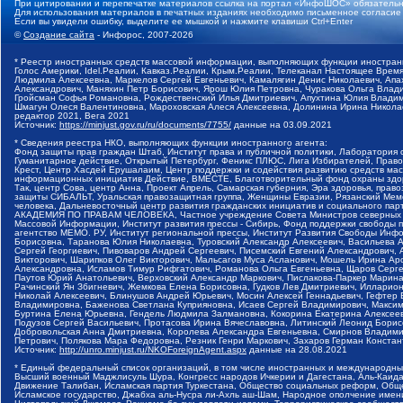
При цитировании и перепечатке материалов ссылка на портал «ИнфоШОС» обязательн
Для использования материалов в печатных изданиях необходимо письменное согласие
Если вы увидели ошибку, выделите ее мышкой и нажмите клавиши Ctrl+Enter
©
Создание сайта
- Инфорос, 2007-2026
* Реестр иностранных средств массовой информации, выполняющих функции иностранн
Голос Америки, Idel.Реалии, Кавказ.Реалии, Крым.Реалии, Телеканал Настоящее Время
Людмила Алексеевна, Маркелов Сергей Евгеньевич, Камалягин Денис Николаевич, Апах
Александрович, Маняхин Петр Борисович, Ярош Юлия Петровна, Чуракова Ольга Влади
Гройсман Софья Романовна, Рождественский Илья Дмитриевич, Апухтина Юлия Владимир
Шмагун Олеся Валентиновна, Мароховская Алеся Алексеевна, Долинина Ирина Никола
редактор 2021, Вега 2021
Источник:
https://minjust.gov.ru/ru/documents/7755/
данные на
03.09.2021
* Сведения реестра НКО, выполняющих функции иностранного агента:
Фонд защиты прав граждан Штаб, Институт права и публичной политики, Лаборатория
Гуманитарное действие, Открытый Петербург, Феникс ПЛЮС, Лига Избирателей, Правов
Крест, Центр Хасдей Ерушалаим, Центр поддержки и содействия развитию средств мас
информационных инициатив Действие, ВМЕСТЕ, Благотворительный фонд охраны здоров
Так, центр Сова, центр Анна, Проект Апрель, Самарская губерния, Эра здоровья, пр
защиты СИБАЛЬТ, Уральская правозащитная группа, Женщины Евразии, Рязанский Мемо
человека, Дальневосточный центр развития гражданских инициатив и социального пар
АКАДЕМИЯ ПО ПРАВАМ ЧЕЛОВЕКА, Частное учреждение Совета Министров северных стр
Массовой Информации, Институт развития прессы - Сибирь, Фонд поддержки свободы 
агентство МЕМО. РУ, Институт региональной прессы, Институт Развития Свободы Инф
Борисовна, Таранова Юлия Николаевна, Туровский Александр Алексеевич, Васильева 
Сергей Георгиевич, Пивоваров Андрей Сергеевич, Писемский Евгений Александрович,
Викторович, Шарипков Олег Викторович, Мальсагов Муса Асланович, Мошель Ирина Ар
Александровна, Исламов Тимур Рифгатович, Романова Ольга Евгеньевна, Щаров Серг
Паутов Юрий Анатольевич, Верховский Александр Маркович, Пислакова-Паркер Марина
Рачинский Ян Збигневич, Жемкова Елена Борисовна, Гудков Лев Дмитриевич, Иллари
Николай Алексеевич, Блинушов Андрей Юрьевич, Мосин Алексей Геннадьевич, Гефтер
Владимировна, Баженова Светлана Куприяновна, Исаев Сергей Владимирович, Максим
Буртина Елена Юрьевна, Гендель Людмила Залмановна, Кокорина Екатерина Алексеев
Подузов Сергей Васильевич, Протасова Ирина Вячеславовна, Литинский Леонид Борис
Добровольская Анна Дмитриевна, Королева Александра Евгеньевна, Смирнов Владими
Петрович, Полякова Мара Федоровна, Резник Генри Маркович, Захаров Герман Конста
Источник:
http://unro.minjust.ru/NKOForeignAgent.aspx
данные на
28.08.2021
* Единый федеральный список организаций, в том числе иностранных и международны
Высший военный Маджлисуль Шура, Конгресс народов Ичкерии и Дагестана, Аль-Каида, 
Движение Талибан, Исламская партия Туркестана, Общество социальных реформ, Общес
Исламское государство, Джабха аль-Нусра ли-Ахль аш-Шам, Народное ополчение имен