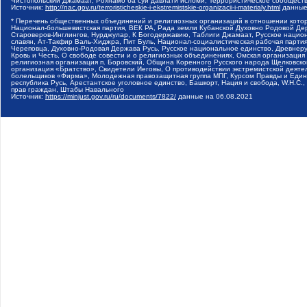
Чистопольский Джамаат, Рохнамо ба суи давлати исломи, Террористическое сообщест
Источник:
http://nac.gov.ru/terroristicheskie-i-ekstremistskie-organizacii-i-materialy.html
данные
* Перечень общественных объединений и религиозных организаций в отношении котор
Национал-большевистская партия, ВЕК РА, Рада земли Кубанской Духовно Родовой Де
Староверов-Инглингов, Нурджулар, К Богодержавию, Таблиги Джамаат, Русское наци
славян, Ат-Такфир Валь-Хиджра, Пит Буль, Национал-социалистическая рабочая парт
Череповца, Духовно-Родовая Держава Русь, Русское национальное единство, Древнер
Кровь и Честь, О свободе совести и о религиозных объединениях, Омская организаци
религиозная организация п. Боровский, Община Коренного Русского народа Щелковског
организация «Братство», Свидетели Иеговы, О противодействии экстремистской деяте
болельщиков «Фирма», Молодежная правозащитная группа МПГ, Курсом Правды и Единен
республика Русь, Арестантское уголовное единство, Башкорт, Нация и свобода, W.H.С
прав граждан, Штабы Навального
Источник:
https://minjust.gov.ru/ru/documents/7822/
данные на
06.08.2021