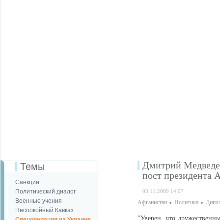
Дмитрий Медведев
Темы
пост президента 
Санкции
Политический диалог
03.11.2009 14:07
Военные учения
Афганистан
Политика
Дипло
Неспокойный Кавказ
"Уверен, что дружественн
Спецоперация на Украине