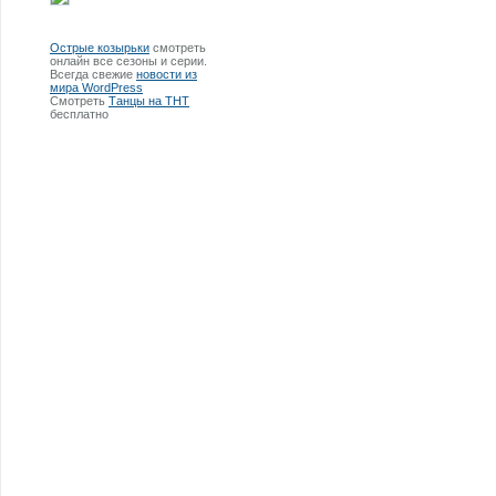
Острые козырьки
смотреть
онлайн все сезоны и серии.
Всегда свежие
новости из
мира WordPress
Смотреть
Танцы на ТНТ
бесплатно