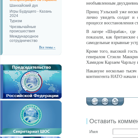
необъявленным двухдневн
Шанхайский дух
Игры Будущего - Казань
Принц Уэльский уже нескол
2024
лично увидеть солдат и 
Туризм
процессе восстановления с
Чрезвычайные
происшествия
В лагере «Шорабак», где
Международное
показали, как британские 
сотрудничество
самодельные взрывные устр
Все темы »
Кроме того, высокий гос
генералом Стэнли Маккрис
Хамидом Карзаем Чарльзу в
Накануне несколько тысяч
контингента НАТО начали 
Оставить комме
Имя