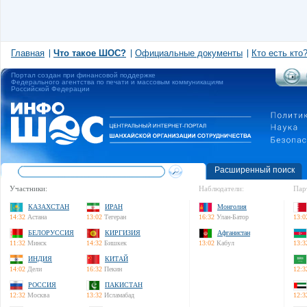
Главная
Что такое ШОС?
Официальные документы
Кто есть кто
Портал создан при финансовой поддержке
Федерального агентства по печати и массовым коммуникациям
Российской Федерации
Расширенный поиск
Участники:
Наблюдатели:
Пар
КАЗАХСТАН
ИРАН
Монголия
14:32
Астана
13:02
Тегеран
16:32
Улан-Батор
13:0
БЕЛОРУССИЯ
КИРГИЗИЯ
Афганистан
11:32
Минск
14:32
Бишкек
13:02
Кабул
13:3
ИНДИЯ
КИТАЙ
14:02
Дели
16:32
Пекин
12:3
РОССИЯ
ПАКИСТАН
12:32
Москва
13:32
Исламабад
12:3