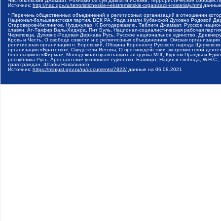
Чистопольский Джамаат, Рохнамо ба суи давлати исломи, Террористическое сообщест
Источник:
http://nac.gov.ru/terroristicheskie-i-ekstremistskie-organizacii-i-materialy.html
данные
* Перечень общественных объединений и религиозных организаций в отношении котор
Национал-большевистская партия, ВЕК РА, Рада земли Кубанской Духовно Родовой Де
Староверов-Инглингов, Нурджулар, К Богодержавию, Таблиги Джамаат, Русское наци
славян, Ат-Такфир Валь-Хиджра, Пит Буль, Национал-социалистическая рабочая парт
Череповца, Духовно-Родовая Держава Русь, Русское национальное единство, Древнер
Кровь и Честь, О свободе совести и о религиозных объединениях, Омская организаци
религиозная организация п. Боровский, Община Коренного Русского народа Щелковског
организация «Братство», Свидетели Иеговы, О противодействии экстремистской деяте
болельщиков «Фирма», Молодежная правозащитная группа МПГ, Курсом Правды и Единен
республика Русь, Арестантское уголовное единство, Башкорт, Нация и свобода, W.H.С
прав граждан, Штабы Навального
Источник:
https://minjust.gov.ru/ru/documents/7822/
данные на
06.08.2021