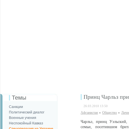
Принц Чарльз при
Темы
26.03.2010 13:50
Санкции
Политический диалог
Афганистан
Общество
Личн
Военные учения
Чарльз, принц Уэльский,
Неспокойный Кавказ
семьи, посетившим брит
Спецоперация на Украине