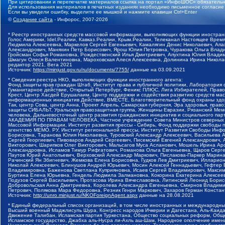
При цитировании и перепечатке материалов ссылка на портал «ИнфоШОС» обязательн
Для использования материалов в печатных изданиях необходимо письменное согласие
Если вы увидели ошибку, выделите ее мышкой и нажмите клавиши Ctrl+Enter
©
Создание сайта
- Инфорос, 2007-2026
* Реестр иностранных средств массовой информации, выполняющих функции иностранн
Голос Америки, Idel.Реалии, Кавказ.Реалии, Крым.Реалии, Телеканал Настоящее Время
Людмила Алексеевна, Маркелов Сергей Евгеньевич, Камалягин Денис Николаевич, Апах
Александрович, Маняхин Петр Борисович, Ярош Юлия Петровна, Чуракова Ольга Влади
Гройсман Софья Романовна, Рождественский Илья Дмитриевич, Апухтина Юлия Владимир
Шмагун Олеся Валентиновна, Мароховская Алеся Алексеевна, Долинина Ирина Никола
редактор 2021, Вега 2021
Источник:
https://minjust.gov.ru/ru/documents/7755/
данные на
03.09.2021
* Сведения реестра НКО, выполняющих функции иностранного агента:
Фонд защиты прав граждан Штаб, Институт права и публичной политики, Лаборатория
Гуманитарное действие, Открытый Петербург, Феникс ПЛЮС, Лига Избирателей, Правов
Крест, Центр Хасдей Ерушалаим, Центр поддержки и содействия развитию средств мас
информационных инициатив Действие, ВМЕСТЕ, Благотворительный фонд охраны здоров
Так, центр Сова, центр Анна, Проект Апрель, Самарская губерния, Эра здоровья, пр
защиты СИБАЛЬТ, Уральская правозащитная группа, Женщины Евразии, Рязанский Мемо
человека, Дальневосточный центр развития гражданских инициатив и социального пар
АКАДЕМИЯ ПО ПРАВАМ ЧЕЛОВЕКА, Частное учреждение Совета Министров северных стр
Массовой Информации, Институт развития прессы - Сибирь, Фонд поддержки свободы 
агентство МЕМО. РУ, Институт региональной прессы, Институт Развития Свободы Инф
Борисовна, Таранова Юлия Николаевна, Туровский Александр Алексеевич, Васильева 
Сергей Георгиевич, Пивоваров Андрей Сергеевич, Писемский Евгений Александрович,
Викторович, Шарипков Олег Викторович, Мальсагов Муса Асланович, Мошель Ирина Ар
Александровна, Исламов Тимур Рифгатович, Романова Ольга Евгеньевна, Щаров Серг
Паутов Юрий Анатольевич, Верховский Александр Маркович, Пислакова-Паркер Марина
Рачинский Ян Збигневич, Жемкова Елена Борисовна, Гудков Лев Дмитриевич, Иллари
Николай Алексеевич, Блинушов Андрей Юрьевич, Мосин Алексей Геннадьевич, Гефтер
Владимировна, Баженова Светлана Куприяновна, Исаев Сергей Владимирович, Максим
Буртина Елена Юрьевна, Гендель Людмила Залмановна, Кокорина Екатерина Алексеев
Подузов Сергей Васильевич, Протасова Ирина Вячеславовна, Литинский Леонид Борис
Добровольская Анна Дмитриевна, Королева Александра Евгеньевна, Смирнов Владими
Петрович, Полякова Мара Федоровна, Резник Генри Маркович, Захаров Герман Конста
Источник:
http://unro.minjust.ru/NKOForeignAgent.aspx
данные на
28.08.2021
* Единый федеральный список организаций, в том числе иностранных и международны
Высший военный Маджлисуль Шура, Конгресс народов Ичкерии и Дагестана, Аль-Каида, 
Движение Талибан, Исламская партия Туркестана, Общество социальных реформ, Общес
Исламское государство, Джабха аль-Нусра ли-Ахль аш-Шам, Народное ополчение имен