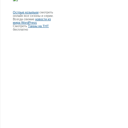
Острые козырьки
смотреть
онлайн все сезоны и серии.
Всегда свежие
новости из
мира WordPress
Смотреть
Танцы на ТНТ
бесплатно