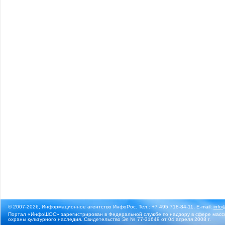
© 2007-2026, Информационное агентство ИнфоРос. Тел.: +7 495 718-84-11, E-mail:
info
Портал «ИнфоШОС» зарегистрирован в Федеральной службе по надзору в сфере массо
охраны культурного наследия. Свидетельство Эл № 77-31649 от 04 апреля 2008 г.