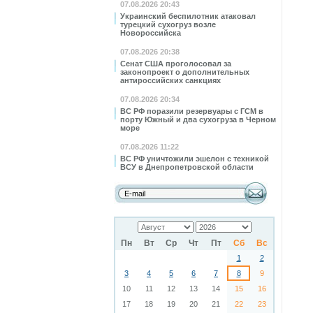
07.08.2026 20:43
Украинский беспилотник атаковал
турецкий сухогруз возле
Новороссийска
07.08.2026 20:38
Сенат США проголосовал за
законопроект о дополнительных
антироссийских санкциях
07.08.2026 20:34
ВС РФ поразили резервуары с ГСМ в
порту Южный и два сухогруза в Черном
море
07.08.2026 11:22
ВС РФ уничтожили эшелон с техникой
ВСУ в Днепропетровской области
Пн
Вт
Ср
Чт
Пт
Сб
Вс
1
2
3
4
5
6
7
8
9
10
11
12
13
14
15
16
17
18
19
20
21
22
23