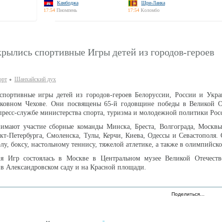
Камбоджа
Шри-Ланка
17:54
Пномпень
17:54
Коломбо
рылись спортивные Игры детей из городов-героев
орт
Шанхайский дух
портивные игры детей из городов-героев Белоруссии, России и Укра
ковном Чехове. Они посвящены 65-й годовщине победы в Великой О
пресс-службе министерства спорта, туризма и молодежной политики Рос
нимают участие сборные команды Минска, Бреста, Волгограда, Москвы
кт-Петербурга, Смоленска, Тулы, Керчи, Киева, Одессы и Севастополя.
лу, боксу, настольному теннису, тяжелой атлетике, а также в олимпийск
я Игр состоялась в Москве в Центральном музее Великой Отечест
 в Александровском саду и на Красной площади.
Поделиться…