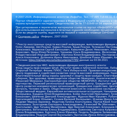
© 2007-2026, Информационное агентство ИнфоРос. Тел.: +7 495 718-84-11, E-
Портал «ИнфоШОС» зарегистрирован в Федеральной службе по надзору в сфе
охраны культурного наследия. Свидетельство Эл № 77-31649 от 04 апреля 200
При цитировании и перепечатке материалов ссылка на портал «ИнфоШОС» об
Для использования материалов в печатных изданиях необходимо письменное 
Если вы увидели ошибку, выделите ее мышкой и нажмите клавиши Ctrl+Enter
©
Создание сайта
- Инфорос, 2007-2026
* Реестр иностранных средств массовой информации, выполняющих функции 
Голос Америки, Idel.Реалии, Кавказ.Реалии, Крым.Реалии, Телеканал Настоя
Алексеевна, Маркелов Сергей Евгеньевич, Камалягин Денис Николаевич, Апах
Борисович, Ярош Юлия Петровна, Чуракова Ольга Владимировна, Железнова М
Рождественский Илья Дмитриевич, Апухтина Юлия Владимировна, Постернак Ал
Алеся Алексеевна, Долинина Ирина Николаевна, Шлейнов Роман Юрьевич, Ани
Источник:
https://minjust.gov.ru/ru/documents/7755/
данные на
03.09.2021
* Сведения реестра НКО, выполняющих функции иностранного агента:
Фонд защиты прав граждан Штаб, Институт права и публичной политики, Лаб
Открытый Петербург, Феникс ПЛЮС, Лига Избирателей, Правовая инициатива, 
Центр поддержки и содействия развитию средств массовой информации, Горя
Благотворительный фонд охраны здоровья и защиты прав граждан, Благотвори
губерния, Эра здоровья, правозащитное общество Мемориал, Аналитический 
Рязанский Мемориал, Екатеринбургское общество МЕМОРИАЛ, Институт прав ч
партнерства, Пермский региональный правозащитный центр, Гражданское де
Центр развития некоммерческих организаций, Гражданское содействие, Цент
контроль, Человек и Закон, Общественная комиссия по сохранению наследия
Общественный вердикт, Евразийская антимонопольная ассоциация, Чанышева 
Валерьевна, Бурдина Юлия Владимировна, Бойко Анатолий Николаевич, Гусев
Бекханович, Шевченко Дмитрий Александрович, Жданов Иван Юрьевич, Рубано
Каргалицкий Борис Юльевич, Созаев Валерий Валерьевич, Исакова Ирина Ал
Людевиг Марина Зариевна, Федотова Галина Анатольевна, Паутов Юрий Анато
Николаевна, Золотарева Екатерина Александровна, Рачинский Ян Збигневич
Анатольевич, Щур Татьяна Михайловна, Щур Николай Алексеевич, Блинушов 
Дмитриевна, Вититинова Елена Владимировна, Баженова Светлана Куприяновн
Елена Владимировна, Буртина Елена Юрьевна, Гендель Людмила Залмановна,
Владимировна, Подузов Сергей Васильевич, Протасова Ирина Вячеславовна, 