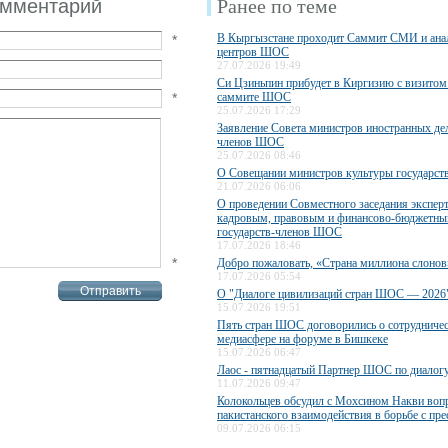
омментарий
Ранее по теме
В Кыргызстане проходит Саммит СМИ и ана
*
центров ШОС
27.07.2026 19:49
Си Цзиньпин прибудет в Киргизию с визитом 
*
саммите ШОС
25.07.2026 17:29
Заявление Совета министров иностранных дел
членов ШОС
25.07.2026 08:46
О Совещании министров культуры государс
21.07.2026 06:06
О проведении Совместного заседания экспер
кадровым, правовым и финансово-бюджетны
государств-членов ШОС
17.07.2026 18:46
*
Добро пожаловать, «Страна миллиона слонов
17.07.2026 05:54
О "Диалоге цивилизаций стран ШОС — 2026
15.07.2026 19:51
Пять стран ШОС договорились о сотрудничес
медиасфере на форуме в Бишкеке
15.07.2026 06:47
Лаос - пятнадцатый Партнер ШОС по диалог
11.07.2026 09:47
Колокольцев обсудил с Мохсином Накви воп
пакистанского взаимодействия в борьбе с пр
09.07.2026 06:15