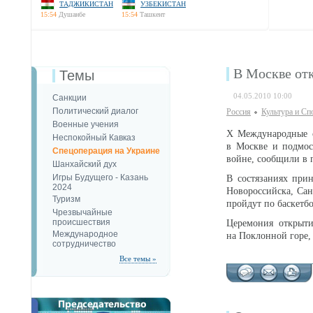
ТАДЖИКИСТАН
УЗБЕКИСТАН
15:54
Душанбе
15:54
Ташкент
В Москве отк
Темы
04.05.2010 10:00
Санкции
Политический диалог
Россия
Культура и Сп
Военные учения
X Международные с
Неспокойный Кавказ
в Москве и подмос
Спецоперация на Украине
войне, сообщили в 
Шанхайский дух
Игры Будущего - Казань
В состязаниях при
2024
Новороссийска, Сан
Туризм
пройдут по баскетбо
Чрезвычайные
происшествия
Церемония открыти
Международное
на Поклонной горе,
сотрудничество
Все темы »