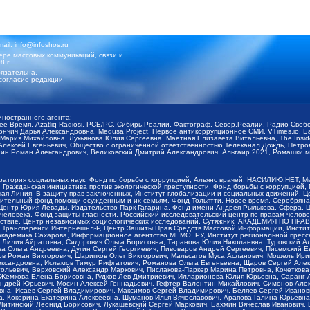
mail:
info@infoshos.ru
ре массовых коммуникаций, связи и
8 г.
язательна.
согласие редакции
иностранного агента:
щее Время, Azatliq Radiosi, PCE/PC, Сибирь.Реалии, Фактограф, Север.Реалии, Радио Св
ончич Дарья Александровна, Medusa Project, Первое антикоррупционное СМИ, VTimes.io, 
ария Михайловна, Лукьянова Юлия Сергеевна, Маетная Елизавета Витальевна, The Insid
ексей Евгеньевич, Общество с ограниченной ответственностью Телеканал Дождь, Петров 
н Роман Александрович, Великовский Дмитрий Александрович, Альтаир 2021, Ромашки мо
оратория социальных наук, Фонд по борьбе с коррупцией, Альянс врачей, НАСИЛИЮ.НЕТ, 
Гражданская инициатива против экологической преступности, Фонд борьбы с коррупцией,
чая Линия, В защиту прав заключенных, Институт глобализации и социальных движений,
тельный фонд помощи осужденным и их семьям, Фонд Тольятти, Новое время, Серебряная т
Центр Юрия Левады, Издательство Парк Гагарина, Фонд имени Андрея Рылькова, Сфера, 
еловека, Фонд защиты гласности, Российский исследовательский центр по правам челове
йствие, Центр независимых социологических исследований, Сутяжник, АКАДЕМИЯ ПО ПР
р Трансперенси Интернешнл-Р, Центр Защиты Прав Средств Массовой Информации, Институ
 академика Сахарова, Информационное агентство МЕМО. РУ, Институт региональной пресс
Лилия Айратовна, Сидорович Ольга Борисовна, Таранова Юлия Николаевна, Туровский Ал
а Ольга Андреевна, Дугин Сергей Георгиевич, Пивоваров Андрей Сергеевич, Писемский Е
в Роман Викторович, Шарипков Олег Викторович, Мальсагов Муса Асланович, Мошель Ири
ександровна, Исламов Тимур Рифгатович, Романова Ольга Евгеньевна, Щаров Сергей Але
льевич, Верховский Александр Маркович, Пислакова-Паркер Марина Петровна, Кочеткова
, Жемкова Елена Борисовна, Гудков Лев Дмитриевич, Илларионова Юлия Юрьевна, Саранг
Андрей Юрьевич, Мосин Алексей Геннадьевич, Гефтер Валентин Михайлович, Симонов Але
а, Исаев Сергей Владимирович, Максимов Сергей Владимирович, Беляев Сергей Иванович
 Кокорина Екатерина Алексеевна, Шуманов Илья Вячеславович, Арапова Галина Юрьевна
Литинский Леонид Борисович, Лукашевский Сергей Маркович, Бахмин Вячеслав Иванович,