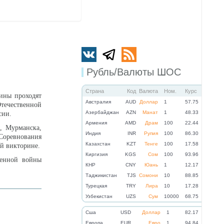
Рубль/Валюты ШОС
Страна
Код
Валюта
Ном.
Курс
ины проходят
Австралия
AUD
Доллар
1
57.75
течественной
Азербайджан
AZN
Манат
1
48.33
сии.
Армения
AMD
Драм
100
22.44
, Мурманска,
Индия
INR
Рупия
100
86.30
 Соревнования
Казахстан
KZT
Тенге
100
17.58
ой викторине.
Киргизия
KGS
Сом
100
93.96
венной войны
КНР
CNY
Юань
1
12.17
Таджикистан
TJS
Сомони
10
88.85
Турецкая
TRY
Лира
10
17.28
Узбекистан
UZS
Сум
10000
68.75
Cша
USD
Доллар
1
82.17
Eвропа
EUR
Евро
1
94.84