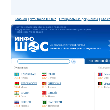
Главная
Что такое ШОС?
Официальные документы
Кто е
Портал создан при финансовой поддержке
Федерального агентства по печати и массовым коммуникациям
Российской Федерации
Расширенный п
Участники:
Наблюдате
КАЗАХСТАН
ИРАН
Монг
16:54
Астана
15:24
Тегеран
18:54
Улан-
БЕЛОРУССИЯ
КИРГИЗИЯ
Афга
13:54
Минск
16:54
Бишкек
15:24
Кабу
ИНДИЯ
КИТАЙ
16:24
Дели
18:54
Пекин
РОССИЯ
ПАКИСТАН
14:54
Москва
15:54
Исламабад