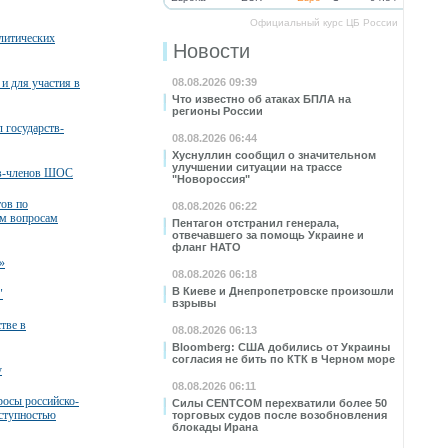
Официальный курс ЦБ России
литических
Новости
и для участия в
08.08.2026 09:39
Что известно об атаках БПЛА на
регионы России
 государств-
08.08.2026 06:44
Хуснуллин сообщил о значительном
улучшении ситуации на трассе
тв-членов ШОС
"Новороссия"
тов по
08.08.2026 06:22
м вопросам
Пентагон отстранил генерала,
отвечавшего за помощь Украине и
фланг НАТО
»
08.08.2026 06:18
В Киеве и Днепропетровске произошли
"
взрывы
тве в
08.08.2026 06:13
Bloomberg: США добились от Украины
согласия не бить по КТК в Черном море
у
08.08.2026 06:11
росы российско-
Силы CENTCOM перехватили более 50
еступностью
торговых судов после возобновления
блокады Ирана