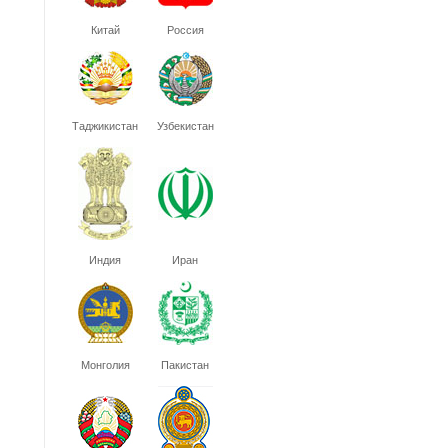
Китай
Россия
Таджикистан
Узбекистан
Индия
Иран
Монголия
Пакистан