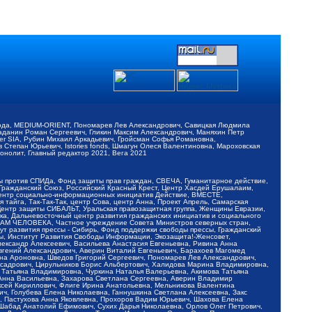
обода, MEDIUM-ORIENT, Пономарев Лев Александрович, Савицкая Людмила
Баданин Роман Сергеевич, Гликин Максим Александрович, Маняхин Петр
er SIA, Рубин Михаил Аркадьевич, Гройсман Софья Романовна,
Степан Юрьевич, Istories fonds, Шмагун Олеся Валентиновна, Мароховская
нолит, Главный редактор 2021, Вега 2021
Мы против СПИДа, Фонд защиты прав граждан, СВЕЧА, Гуманитарное действие,
 Гражданский Союз, Российский Красный Крест, Центр Хасдей Ерушалаим,
 Центр социально-информационных инициатив Действие, ВМЕСТЕ,
айга, Так-Так-Так, центр Сова, центр Анна, Проект Апрель, Самарская
Центр защиты СИБАЛЬТ, Уральская правозащитная группа, Женщины Евразии,
ка, Дальневосточный центр развития гражданских инициатив и социального
АВАМ ЧЕЛОВЕКА, Частное учреждение Совета Министров северных стран,
т развития прессы - Сибирь, Фонд поддержки свободы прессы, Гражданский
ы, Институт Развития Свободы Информации, Экозащита!-Женсовет,
ександр Алексеевич, Васильева Анастасия Евгеньевна, Ривина Анна
вгений Александрович, Аверин Виталий Евгеньевич, Барахоев Магомед
на Ароновна, Шведов Григорий Сергеевич, Пономарев Лев Александрович,
ксадрович, Цирульников Борис Альбертович, Халидова Марина Владимировна,
 Татьяна Владимировна, Чуркина Наталья Валерьевна, Акимова Татьяна
 Анна Васильевна, Захарова Светлана Сергеевна, Аверин Владимир
ксей Кириллович, Флиге Ирина Анатольевна, Мельникова Валентина
, Голубева Елена Николаевна, Ганнушкина Светлана Алексеевна, Закс
, Пастухова Анна Яковлевна, Прохоров Вадим Юрьевич, Шахова Елена
 Шабад Анатолий Ефимович, Сухих Дарья Николаевна, Орлов Олег Петрович,