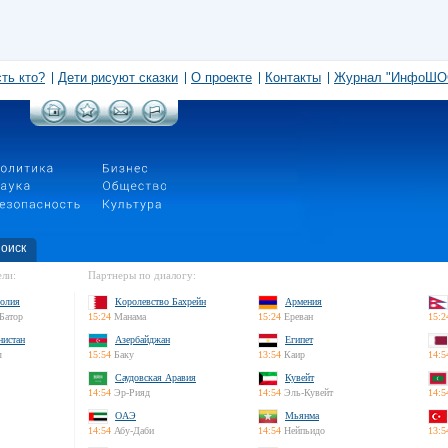
сть кто?
Дети рисуют сказки
О проекте
Контакты
Журнал "ИнфоШО
оиск
ли:
Партнеры по диалогу:
олия
Королевство Бахрейн
Армения
Батор
15:24
Манама
15:24
Ереван
15:2
нистан
Азербайджан
Египет
л
15:54
Баку
13:54
Каир
14:5
Саудовская Аравия
Кувейт
14:54
Эр-Рияд
14:54
Эль-Кувейт
14:5
ОАЭ
Мьянма
14:54
Абу-Даби
14:54
Нейпьидо
13:5