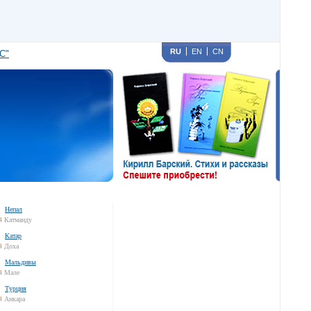
RU
EN
CN
С"
Непал
4
Катманду
Катар
4
Доха
Мальдивы
4
Мале
Турция
4
Анкара