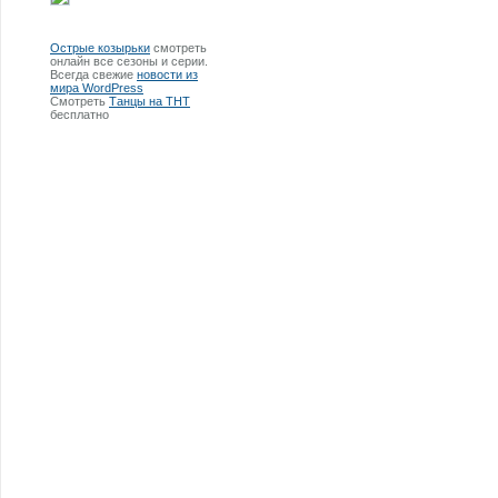
Острые козырьки
смотреть
онлайн все сезоны и серии.
Всегда свежие
новости из
мира WordPress
Смотреть
Танцы на ТНТ
бесплатно