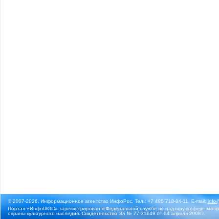
© 2007-2026, Информационное агентство ИнфоРос. Тел.: +7 495 718-84-11, E-mail:
info
Портал «ИнфоШОС» зарегистрирован в Федеральной службе по надзору в сфере массо
охраны культурного наследия. Свидетельство Эл № 77-31649 от 04 апреля 2008 г.