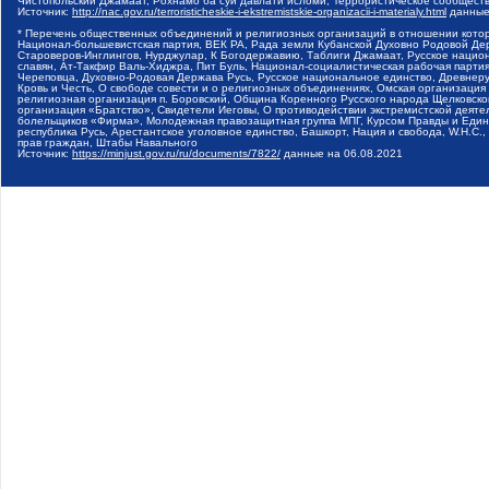
Чистопольский Джамаат, Рохнамо ба суи давлати исломи, Террористическое сообщест
Источник:
http://nac.gov.ru/terroristicheskie-i-ekstremistskie-organizacii-i-materialy.html
данные
* Перечень общественных объединений и религиозных организаций в отношении котор
Национал-большевистская партия, ВЕК РА, Рада земли Кубанской Духовно Родовой Де
Староверов-Инглингов, Нурджулар, К Богодержавию, Таблиги Джамаат, Русское наци
славян, Ат-Такфир Валь-Хиджра, Пит Буль, Национал-социалистическая рабочая парт
Череповца, Духовно-Родовая Держава Русь, Русское национальное единство, Древнер
Кровь и Честь, О свободе совести и о религиозных объединениях, Омская организаци
религиозная организация п. Боровский, Община Коренного Русского народа Щелковског
организация «Братство», Свидетели Иеговы, О противодействии экстремистской деяте
болельщиков «Фирма», Молодежная правозащитная группа МПГ, Курсом Правды и Единен
республика Русь, Арестантское уголовное единство, Башкорт, Нация и свобода, W.H.С
прав граждан, Штабы Навального
Источник:
https://minjust.gov.ru/ru/documents/7822/
данные на
06.08.2021