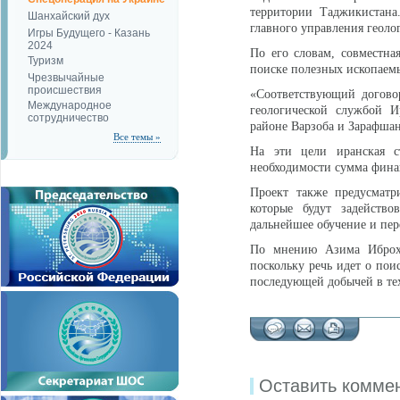
территории Таджикистана
Шанхайский дух
главного управления геоло
Игры Будущего - Казань
2024
По его словам, совместна
Туризм
поиске полезных ископаемы
Чрезвычайные
происшествия
«Соответствующий догово
Международное
геологической службой И
сотрудничество
районе Варзоба и Зарафша
Все темы »
На эти цели иранская с
необходимости сумма финан
Проект также предусматр
которые будут задейство
дальнейшее обучение и пер
По мнению Азима Иброхи
поскольку речь идет о пои
последующей добычей в тех
Оставить комме