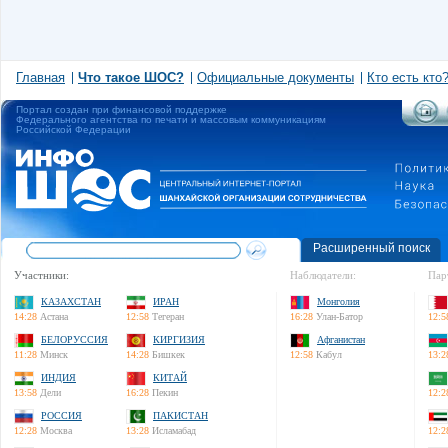
Главная
Что такое ШОС?
Официальные документы
Кто есть кто
Портал создан при финансовой поддержке
Федерального агентства по печати и массовым коммуникациям
Российской Федерации
Расширенный поиск
Участники:
Наблюдатели:
Пар
КАЗАХСТАН
ИРАН
Монголия
14:28
Астана
12:58
Тегеран
16:28
Улан-Батор
12:5
БЕЛОРУССИЯ
КИРГИЗИЯ
Афганистан
11:28
Минск
14:28
Бишкек
12:58
Кабул
13:2
ИНДИЯ
КИТАЙ
13:58
Дели
16:28
Пекин
12:2
РОССИЯ
ПАКИСТАН
12:28
Москва
13:28
Исламабад
12:2