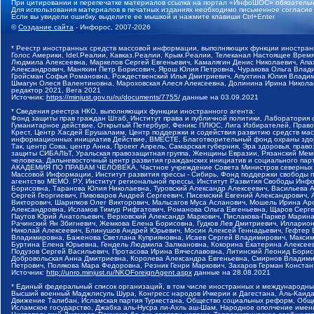
При цитировании и перепечатке материалов ссылка на портал «ИнфоШОС» обязательн
Для использования материалов в печатных изданиях необходимо письменное согласие
Если вы увидели ошибку, выделите ее мышкой и нажмите клавиши Ctrl+Enter
©
Создание сайта
- Инфорос, 2007-2026
* Реестр иностранных средств массовой информации, выполняющих функции иностранн
Голос Америки, Idel.Реалии, Кавказ.Реалии, Крым.Реалии, Телеканал Настоящее Время
Людмила Алексеевна, Маркелов Сергей Евгеньевич, Камалягин Денис Николаевич, Апах
Александрович, Маняхин Петр Борисович, Ярош Юлия Петровна, Чуракова Ольга Влади
Гройсман Софья Романовна, Рождественский Илья Дмитриевич, Апухтина Юлия Владимир
Шмагун Олеся Валентиновна, Мароховская Алеся Алексеевна, Долинина Ирина Никола
редактор 2021, Вега 2021
Источник:
https://minjust.gov.ru/ru/documents/7755/
данные на
03.09.2021
* Сведения реестра НКО, выполняющих функции иностранного агента:
Фонд защиты прав граждан Штаб, Институт права и публичной политики, Лаборатория
Гуманитарное действие, Открытый Петербург, Феникс ПЛЮС, Лига Избирателей, Правов
Крест, Центр Хасдей Ерушалаим, Центр поддержки и содействия развитию средств мас
информационных инициатив Действие, ВМЕСТЕ, Благотворительный фонд охраны здоров
Так, центр Сова, центр Анна, Проект Апрель, Самарская губерния, Эра здоровья, пр
защиты СИБАЛЬТ, Уральская правозащитная группа, Женщины Евразии, Рязанский Мемо
человека, Дальневосточный центр развития гражданских инициатив и социального пар
АКАДЕМИЯ ПО ПРАВАМ ЧЕЛОВЕКА, Частное учреждение Совета Министров северных стр
Массовой Информации, Институт развития прессы - Сибирь, Фонд поддержки свободы 
агентство МЕМО. РУ, Институт региональной прессы, Институт Развития Свободы Инф
Борисовна, Таранова Юлия Николаевна, Туровский Александр Алексеевич, Васильева 
Сергей Георгиевич, Пивоваров Андрей Сергеевич, Писемский Евгений Александрович,
Викторович, Шарипков Олег Викторович, Мальсагов Муса Асланович, Мошель Ирина Ар
Александровна, Исламов Тимур Рифгатович, Романова Ольга Евгеньевна, Щаров Серг
Паутов Юрий Анатольевич, Верховский Александр Маркович, Пислакова-Паркер Марина
Рачинский Ян Збигневич, Жемкова Елена Борисовна, Гудков Лев Дмитриевич, Иллари
Николай Алексеевич, Блинушов Андрей Юрьевич, Мосин Алексей Геннадьевич, Гефтер
Владимировна, Баженова Светлана Куприяновна, Исаев Сергей Владимирович, Максим
Буртина Елена Юрьевна, Гендель Людмила Залмановна, Кокорина Екатерина Алексеев
Подузов Сергей Васильевич, Протасова Ирина Вячеславовна, Литинский Леонид Борис
Добровольская Анна Дмитриевна, Королева Александра Евгеньевна, Смирнов Владими
Петрович, Полякова Мара Федоровна, Резник Генри Маркович, Захаров Герман Конста
Источник:
http://unro.minjust.ru/NKOForeignAgent.aspx
данные на
28.08.2021
* Единый федеральный список организаций, в том числе иностранных и международны
Высший военный Маджлисуль Шура, Конгресс народов Ичкерии и Дагестана, Аль-Каида, 
Движение Талибан, Исламская партия Туркестана, Общество социальных реформ, Общес
Исламское государство, Джабха аль-Нусра ли-Ахль аш-Шам, Народное ополчение имен