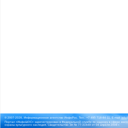
© 2007-2026, Информационное агентство ИнфоРос. Тел.: +7 495 718-84-11, E-mail:
info
Портал «ИнфоШОС» зарегистрирован в Федеральной службе по надзору в сфере массо
охраны культурного наследия. Свидетельство Эл № 77-31649 от 04 апреля 2008 г.