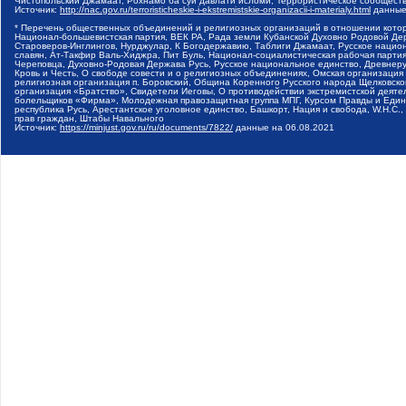
Чистопольский Джамаат, Рохнамо ба суи давлати исломи, Террористическое сообщест
Источник:
http://nac.gov.ru/terroristicheskie-i-ekstremistskie-organizacii-i-materialy.html
данные
* Перечень общественных объединений и религиозных организаций в отношении котор
Национал-большевистская партия, ВЕК РА, Рада земли Кубанской Духовно Родовой Де
Староверов-Инглингов, Нурджулар, К Богодержавию, Таблиги Джамаат, Русское наци
славян, Ат-Такфир Валь-Хиджра, Пит Буль, Национал-социалистическая рабочая парт
Череповца, Духовно-Родовая Держава Русь, Русское национальное единство, Древнер
Кровь и Честь, О свободе совести и о религиозных объединениях, Омская организаци
религиозная организация п. Боровский, Община Коренного Русского народа Щелковског
организация «Братство», Свидетели Иеговы, О противодействии экстремистской деяте
болельщиков «Фирма», Молодежная правозащитная группа МПГ, Курсом Правды и Единен
республика Русь, Арестантское уголовное единство, Башкорт, Нация и свобода, W.H.С
прав граждан, Штабы Навального
Источник:
https://minjust.gov.ru/ru/documents/7822/
данные на
06.08.2021