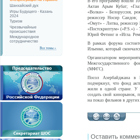
В его программу вошли 10
Шанхайский дух
Актан Арым Кубат; «Глаз
Игры Будущего - Казань
«Волки» - Белоруссия, р
2024
режиссер Носир Саидов; 
Туризм
«Омут» - Литва, режиссер 
Чрезвычайные
«Постскриптум» («P.S.») -
происшествия
Юрий Фетинг и «Игла. Рем
Международное
сотрудничество
В рамках форума состоит
Все темы »
Ильенко, который скончалс
Организатором мероприят
Межгосударственного фо
(МФГС).
Посол Азербайджана в 
подчеркнул, что фонд ак
жили в одной стране. У 
создать свой кинорынок, 
на показ фильмов в других 
Оставить комме