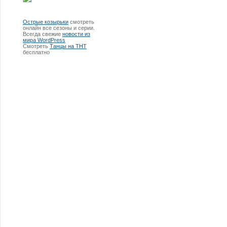
Острые козырьки
смотреть
онлайн все сезоны и серии.
Всегда свежие
новости из
мира WordPress
Смотреть
Танцы на ТНТ
бесплатно