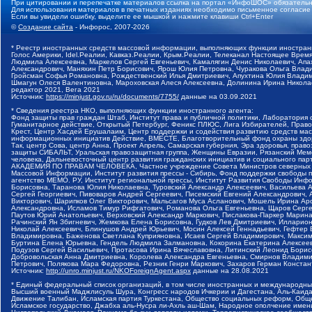
При цитировании и перепечатке материалов ссылка на портал «ИнфоШОС» обязательн
Для использования материалов в печатных изданиях необходимо письменное согласие
Если вы увидели ошибку, выделите ее мышкой и нажмите клавиши Ctrl+Enter
©
Создание сайта
- Инфорос, 2007-2026
* Реестр иностранных средств массовой информации, выполняющих функции иностранн
Голос Америки, Idel.Реалии, Кавказ.Реалии, Крым.Реалии, Телеканал Настоящее Время
Людмила Алексеевна, Маркелов Сергей Евгеньевич, Камалягин Денис Николаевич, Апах
Александрович, Маняхин Петр Борисович, Ярош Юлия Петровна, Чуракова Ольга Влади
Гройсман Софья Романовна, Рождественский Илья Дмитриевич, Апухтина Юлия Владимир
Шмагун Олеся Валентиновна, Мароховская Алеся Алексеевна, Долинина Ирина Никола
редактор 2021, Вега 2021
Источник:
https://minjust.gov.ru/ru/documents/7755/
данные на
03.09.2021
* Сведения реестра НКО, выполняющих функции иностранного агента:
Фонд защиты прав граждан Штаб, Институт права и публичной политики, Лаборатория
Гуманитарное действие, Открытый Петербург, Феникс ПЛЮС, Лига Избирателей, Правов
Крест, Центр Хасдей Ерушалаим, Центр поддержки и содействия развитию средств мас
информационных инициатив Действие, ВМЕСТЕ, Благотворительный фонд охраны здоров
Так, центр Сова, центр Анна, Проект Апрель, Самарская губерния, Эра здоровья, пр
защиты СИБАЛЬТ, Уральская правозащитная группа, Женщины Евразии, Рязанский Мемо
человека, Дальневосточный центр развития гражданских инициатив и социального пар
АКАДЕМИЯ ПО ПРАВАМ ЧЕЛОВЕКА, Частное учреждение Совета Министров северных стр
Массовой Информации, Институт развития прессы - Сибирь, Фонд поддержки свободы 
агентство МЕМО. РУ, Институт региональной прессы, Институт Развития Свободы Инф
Борисовна, Таранова Юлия Николаевна, Туровский Александр Алексеевич, Васильева 
Сергей Георгиевич, Пивоваров Андрей Сергеевич, Писемский Евгений Александрович,
Викторович, Шарипков Олег Викторович, Мальсагов Муса Асланович, Мошель Ирина Ар
Александровна, Исламов Тимур Рифгатович, Романова Ольга Евгеньевна, Щаров Серг
Паутов Юрий Анатольевич, Верховский Александр Маркович, Пислакова-Паркер Марина
Рачинский Ян Збигневич, Жемкова Елена Борисовна, Гудков Лев Дмитриевич, Иллари
Николай Алексеевич, Блинушов Андрей Юрьевич, Мосин Алексей Геннадьевич, Гефтер
Владимировна, Баженова Светлана Куприяновна, Исаев Сергей Владимирович, Максим
Буртина Елена Юрьевна, Гендель Людмила Залмановна, Кокорина Екатерина Алексеев
Подузов Сергей Васильевич, Протасова Ирина Вячеславовна, Литинский Леонид Борис
Добровольская Анна Дмитриевна, Королева Александра Евгеньевна, Смирнов Владими
Петрович, Полякова Мара Федоровна, Резник Генри Маркович, Захаров Герман Конста
Источник:
http://unro.minjust.ru/NKOForeignAgent.aspx
данные на
28.08.2021
* Единый федеральный список организаций, в том числе иностранных и международны
Высший военный Маджлисуль Шура, Конгресс народов Ичкерии и Дагестана, Аль-Каида, 
Движение Талибан, Исламская партия Туркестана, Общество социальных реформ, Общес
Исламское государство, Джабха аль-Нусра ли-Ахль аш-Шам, Народное ополчение имен