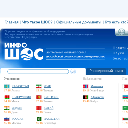
Главная
Что такое ШОС?
Официальные документы
Кто есть кто
Портал создан при финансовой поддержке
Федерального агентства по печати и массовым коммуникациям
Российской Федерации
Расширенный поиск
Участники:
Наблюдатели:
Пар
КАЗАХСТАН
ИРАН
Монголия
17:16
Астана
15:46
Тегеран
19:16
Улан-Батор
15:4
БЕЛОРУССИЯ
КИРГИЗИЯ
Афганистан
14:16
Минск
17:16
Бишкек
15:46
Кабул
16:1
ИНДИЯ
КИТАЙ
16:46
Дели
19:16
Пекин
15:1
РОССИЯ
ПАКИСТАН
15:16
Москва
16:16
Исламабад
15:1