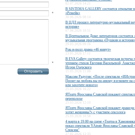
02.07.2026 14:21
В SISTEMA GALLERY состоится открытие в
*
«Ремейк»
30.06.2026 08:14
В ЦДЛ прошел литературно-музыкальный ве
история»
07.06.2026 10:51
В Центральном Доме литераторов состоится 
музыкальная программа «Пушкин и история
29.05.2026 09:16
Рок-н-ролл драма «46 минут»
23.05.2026 17:11
В EVA Gallery состоится творческая встреча 
*
чтением стихов Евгении Васильевой, Анаста
Игоря Озерского
11.05.2026 11:08
Максим Радугин: «После спектакля «ИИстри
Промт на любовь вы по-иному взгляните на 
или захотите нового»
25.03.2026 16:22
ЯТеатр Ярославы Славской покажет спектакл
переполохе
25.03.2026 12:10
ЯТеатр Ярославы Славской покажет драмеди
хотят женщины?» с участием сексолога
25.03.2026 10:58
4 марта в 19.00 на сцене «Театра в Хамовник
показ спектакля YAteatr Ярославы Славской 
Спокэна"
27.02.2026 12:35