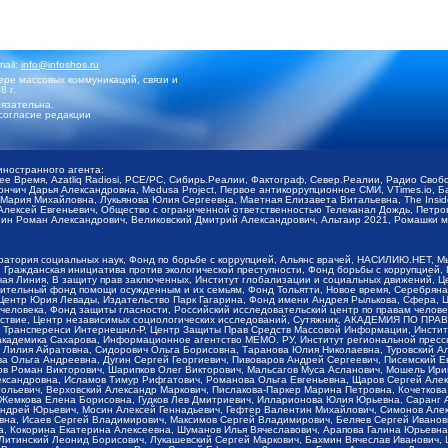
mail:
info@infoshos.ru
ре массовых коммуникаций, связи и
8 г.
язательна.
согласие редакции
иностранного агента:
щее Время, Azatliq Radiosi, PCE/PC, Сибирь.Реалии, Фактограф, Север.Реалии, Радио Св
ончич Дарья Александровна, Medusa Project, Первое антикоррупционное СМИ, VTimes.io, 
ария Михайловна, Лукьянова Юлия Сергеевна, Маетная Елизавета Витальевна, The Insid
ексей Евгеньевич, Общество с ограниченной ответственностью Телеканал Дождь, Петров 
н Роман Александрович, Великовский Дмитрий Александрович, Альтаир 2021, Ромашки мо
оратория социальных наук, Фонд по борьбе с коррупцией, Альянс врачей, НАСИЛИЮ.НЕТ, 
Гражданская инициатива против экологической преступности, Фонд борьбы с коррупцией,
чая Линия, В защиту прав заключенных, Институт глобализации и социальных движений,
тельный фонд помощи осужденным и их семьям, Фонд Тольятти, Новое время, Серебряная т
Центр Юрия Левады, Издательство Парк Гагарина, Фонд имени Андрея Рылькова, Сфера, 
еловека, Фонд защиты гласности, Российский исследовательский центр по правам челове
йствие, Центр независимых социологических исследований, Сутяжник, АКАДЕМИЯ ПО ПР
р Трансперенси Интернешнл-Р, Центр Защиты Прав Средств Массовой Информации, Институ
 академика Сахарова, Информационное агентство МЕМО. РУ, Институт региональной пресс
Лилия Айратовна, Сидорович Ольга Борисовна, Таранова Юлия Николаевна, Туровский Ал
а Ольга Андреевна, Дугин Сергей Георгиевич, Пивоваров Андрей Сергеевич, Писемский Е
в Роман Викторович, Шарипков Олег Викторович, Мальсагов Муса Асланович, Мошель Ири
ександровна, Исламов Тимур Рифгатович, Романова Ольга Евгеньевна, Щаров Сергей Але
льевич, Верховский Александр Маркович, Пислакова-Паркер Марина Петровна, Кочеткова
, Жемкова Елена Борисовна, Гудков Лев Дмитриевич, Илларионова Юлия Юрьевна, Саранг
Андрей Юрьевич, Мосин Алексей Геннадьевич, Гефтер Валентин Михайлович, Симонов Але
а, Исаев Сергей Владимирович, Максимов Сергей Владимирович, Беляев Сергей Иванович
 Кокорина Екатерина Алексеевна, Шуманов Илья Вячеславович, Арапова Галина Юрьевна
Литинский Леонид Борисович, Лукашевский Сергей Маркович, Бахмин Вячеслав Иванович,