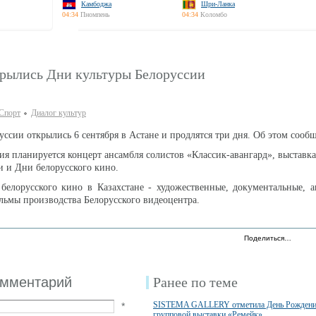
Камбоджа
Шри-Ланка
04:34
Пномпень
04:34
Коломбо
крылись Дни культуры Белоруссии
 Спорт
Диалог культур
уссии открылись 6 сентября в Астане и продлятся три дня. Об этом сооб
ия планируется концерт ансамбля солистов «Классик-авангард», выставк
и и Дни белорусского кино.
белорусского кино в Казахстане - художественные, документальные, 
льмы производства Белорусского видеоцентра.
Поделиться…
омментарий
Ранее по теме
SISTEMA GALLERY отметила День Рождени
*
групповой выставки «Ремейк»