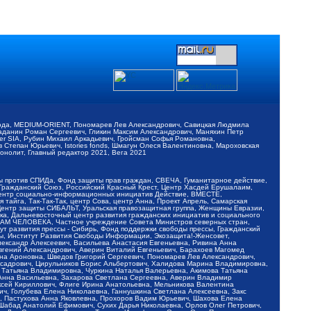
обода, MEDIUM-ORIENT, Пономарев Лев Александрович, Савицкая Людмила
Баданин Роман Сергеевич, Гликин Максим Александрович, Маняхин Петр
er SIA, Рубин Михаил Аркадьевич, Гройсман Софья Романовна,
Степан Юрьевич, Istories fonds, Шмагун Олеся Валентиновна, Мароховская
нолит, Главный редактор 2021, Вега 2021
Мы против СПИДа, Фонд защиты прав граждан, СВЕЧА, Гуманитарное действие,
 Гражданский Союз, Российский Красный Крест, Центр Хасдей Ерушалаим,
 Центр социально-информационных инициатив Действие, ВМЕСТЕ,
айга, Так-Так-Так, центр Сова, центр Анна, Проект Апрель, Самарская
Центр защиты СИБАЛЬТ, Уральская правозащитная группа, Женщины Евразии,
ка, Дальневосточный центр развития гражданских инициатив и социального
АВАМ ЧЕЛОВЕКА, Частное учреждение Совета Министров северных стран,
т развития прессы - Сибирь, Фонд поддержки свободы прессы, Гражданский
ы, Институт Развития Свободы Информации, Экозащита!-Женсовет,
ександр Алексеевич, Васильева Анастасия Евгеньевна, Ривина Анна
вгений Александрович, Аверин Виталий Евгеньевич, Барахоев Магомед
на Ароновна, Шведов Григорий Сергеевич, Пономарев Лев Александрович,
ксадрович, Цирульников Борис Альбертович, Халидова Марина Владимировна,
 Татьяна Владимировна, Чуркина Наталья Валерьевна, Акимова Татьяна
 Анна Васильевна, Захарова Светлана Сергеевна, Аверин Владимир
ксей Кириллович, Флиге Ирина Анатольевна, Мельникова Валентина
, Голубева Елена Николаевна, Ганнушкина Светлана Алексеевна, Закс
, Пастухова Анна Яковлевна, Прохоров Вадим Юрьевич, Шахова Елена
 Шабад Анатолий Ефимович, Сухих Дарья Николаевна, Орлов Олег Петрович,