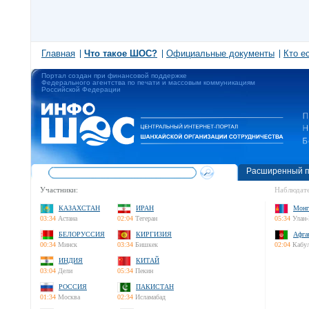
Главная
Что такое ШОС?
Официальные документы
Кто е
Портал создан при финансовой поддержке
Федерального агентства по печати и массовым коммуникациям
Российской Федерации
Расширенный п
Участники:
Наблюдате
КАЗАХСТАН
ИРАН
Монг
03:34
Астана
02:04
Тегеран
05:34
Улан-
БЕЛОРУССИЯ
КИРГИЗИЯ
Афга
00:34
Минск
03:34
Бишкек
02:04
Кабу
ИНДИЯ
КИТАЙ
03:04
Дели
05:34
Пекин
РОССИЯ
ПАКИСТАН
01:34
Москва
02:34
Исламабад