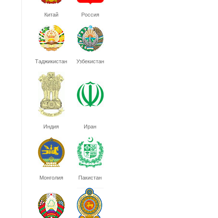
Китай
Россия
Таджикистан
Узбекистан
Индия
Иран
Монголия
Пакистан