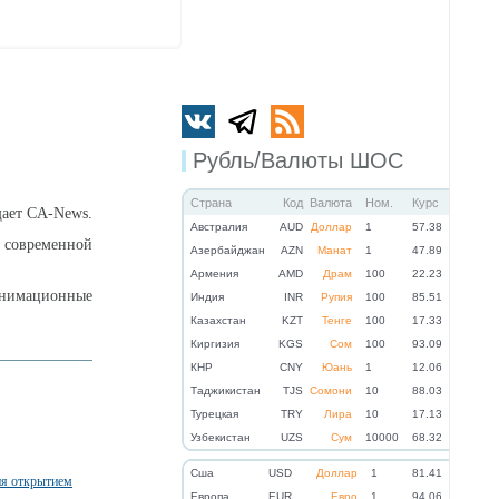
Рубль/Валюты ШОС
Страна
Код
Валюта
Ном.
Курс
щает CA-News.
Австралия
AUD
Доллар
1
57.38
а современной
Азербайджан
AZN
Манат
1
47.89
Армения
AMD
Драм
100
22.23
анимационные
Индия
INR
Рупия
100
85.51
Казахстан
KZT
Тенге
100
17.33
Киргизия
KGS
Сом
100
93.09
КНР
CNY
Юань
1
12.06
Таджикистан
TJS
Сомони
10
88.03
Турецкая
TRY
Лира
10
17.13
Узбекистан
UZS
Сум
10000
68.32
Cша
USD
Доллар
1
81.41
я открытием
Eвропа
EUR
Евро
1
94.06