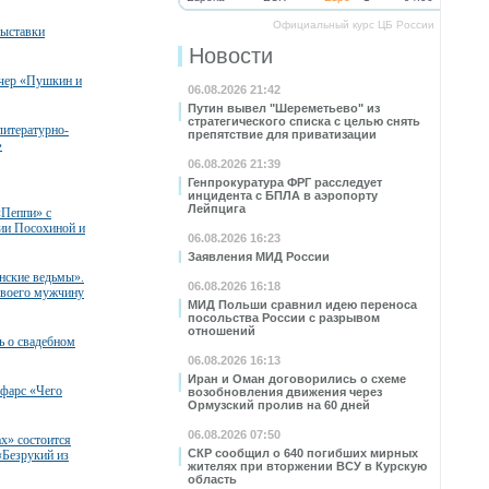
Официальный курс ЦБ России
ыставки
Новости
чер «Пушкин и
06.08.2026 21:42
Путин вывел "Шереметьево" из
стратегического списка с целью снять
литературно-
препятствие для приватизации
»
06.08.2026 21:39
Генпрокуратура ФРГ расследует
инцидента с БПЛА в аэропорту
Лейпцига
«Пеппи» с
сии Посохиной и
06.08.2026 16:23
Заявления МИД России
нские ведьмы».
06.08.2026 16:18
своего мужчину
МИД Польши сравнил идею переноса
посольства России с разрывом
отношений
ь о свадебном
06.08.2026 16:13
Иран и Оман договорились о схеме
 фарс «Чего
возобновления движения через
Ормузский пролив на 60 дней
06.08.2026 07:50
ах» состоится
СКР сообщил о 640 погибших мирных
«Безрукий из
жителях при вторжении ВСУ в Курскую
область