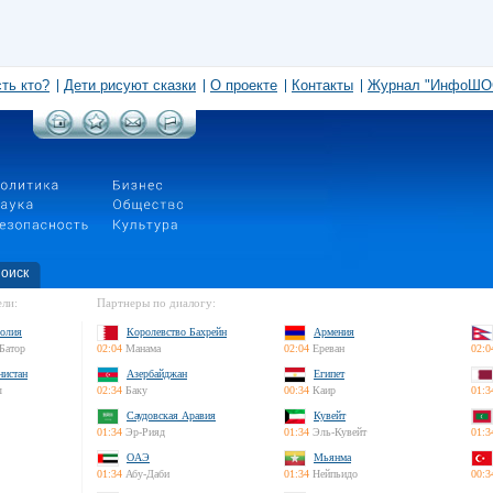
сть кто?
Дети рисуют сказки
О проекте
Контакты
Журнал "ИнфоШО
оиск
ли:
Партнеры по диалогу:
олия
Королевство Бахрейн
Армения
Батор
02:04
Манама
02:04
Ереван
02:0
нистан
Азербайджан
Египет
л
02:34
Баку
00:34
Каир
01:3
Саудовская Аравия
Кувейт
01:34
Эр-Рияд
01:34
Эль-Кувейт
01:3
ОАЭ
Мьянма
01:34
Абу-Даби
01:34
Нейпьидо
00:3