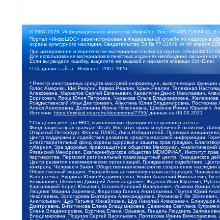
© 2007-2026, Информационное агентство ИнфоРос. Тел.: +7 495 718-84-11, E-
Портал «ИнфоШОС» зарегистрирован в Федеральной службе по надзору в сфе
охраны культурного наследия. Свидетельство Эл № 77-31649 от 04 апреля 200
При цитировании и перепечатке материалов ссылка на портал «ИнфоШОС» об
Для использования материалов в печатных изданиях необходимо письменное 
Если вы увидели ошибку, выделите ее мышкой и нажмите клавиши Ctrl+Enter
©
Создание сайта
- Инфорос, 2007-2026
* Реестр иностранных средств массовой информации, выполняющих функции 
Голос Америки, Idel.Реалии, Кавказ.Реалии, Крым.Реалии, Телеканал Настоя
Алексеевна, Маркелов Сергей Евгеньевич, Камалягин Денис Николаевич, Апах
Борисович, Ярош Юлия Петровна, Чуракова Ольга Владимировна, Железнова М
Рождественский Илья Дмитриевич, Апухтина Юлия Владимировна, Постернак Ал
Алеся Алексеевна, Долинина Ирина Николаевна, Шлейнов Роман Юрьевич, Ани
Источник:
https://minjust.gov.ru/ru/documents/7755/
данные на
03.09.2021
* Сведения реестра НКО, выполняющих функции иностранного агента:
Фонд защиты прав граждан Штаб, Институт права и публичной политики, Лаб
Открытый Петербург, Феникс ПЛЮС, Лига Избирателей, Правовая инициатива, 
Центр поддержки и содействия развитию средств массовой информации, Горя
Благотворительный фонд охраны здоровья и защиты прав граждан, Благотвори
губерния, Эра здоровья, правозащитное общество Мемориал, Аналитический 
Рязанский Мемориал, Екатеринбургское общество МЕМОРИАЛ, Институт прав ч
партнерства, Пермский региональный правозащитный центр, Гражданское де
Центр развития некоммерческих организаций, Гражданское содействие, Цент
контроль, Человек и Закон, Общественная комиссия по сохранению наследия
Общественный вердикт, Евразийская антимонопольная ассоциация, Чанышева 
Валерьевна, Бурдина Юлия Владимировна, Бойко Анатолий Николаевич, Гусев
Бекханович, Шевченко Дмитрий Александрович, Жданов Иван Юрьевич, Рубано
Каргалицкий Борис Юльевич, Созаев Валерий Валерьевич, Исакова Ирина Ал
Людевиг Марина Зариевна, Федотова Галина Анатольевна, Паутов Юрий Анато
Николаевна, Золотарева Екатерина Александровна, Рачинский Ян Збигневич
Анатольевич, Щур Татьяна Михайловна, Щур Николай Алексеевич, Блинушов 
Дмитриевна, Вититинова Елена Владимировна, Баженова Светлана Куприяновн
Елена Владимировна, Буртина Елена Юрьевна, Гендель Людмила Залмановна,
Владимировна, Подузов Сергей Васильевич, Протасова Ирина Вячеславовна, 