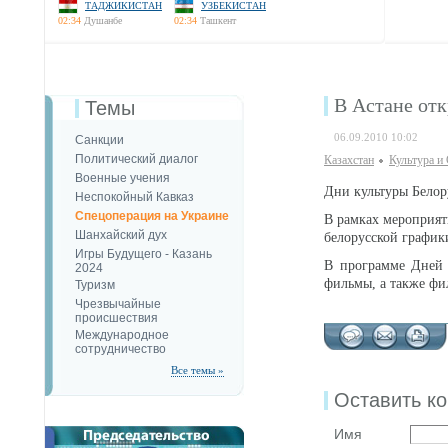
ТАДЖИКИСТАН
УЗБЕКИСТАН
02:34
Душанбе
02:34
Ташкент
В Астане от
Темы
06.09.2010 10:02
Санкции
Политический диалог
Казахстан
Культура и
Военные учения
Дни культуры Белор
Неспокойный Кавказ
Спецоперация на Украине
В рамках мероприят
Шанхайский дух
белорусской график
Игры Будущего - Казань
В программе Дней 
2024
фильмы, а также фи
Туризм
Чрезвычайные
происшествия
Международное
сотрудничество
Все темы »
Оставить к
Имя