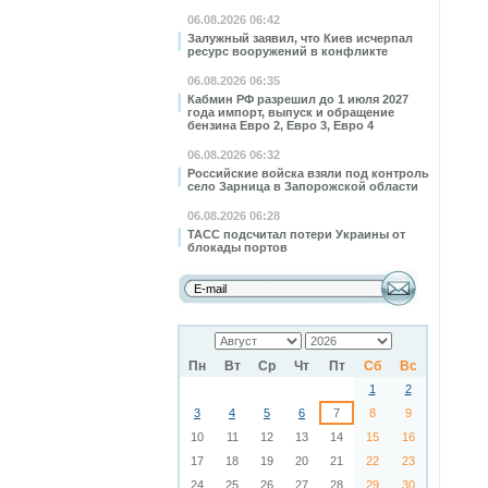
06.08.2026 06:42
Залужный заявил, что Киев исчерпал
ресурс вооружений в конфликте
06.08.2026 06:35
Кабмин РФ разрешил до 1 июля 2027
года импорт, выпуск и обращение
бензина Евро 2, Евро 3, Евро 4
06.08.2026 06:32
Российские войска взяли под контроль
село Зарница в Запорожской области
06.08.2026 06:28
ТАСС подсчитал потери Украины от
блокады портов
Пн
Вт
Ср
Чт
Пт
Сб
Вс
1
2
3
4
5
6
7
8
9
10
11
12
13
14
15
16
17
18
19
20
21
22
23
24
25
26
27
28
29
30