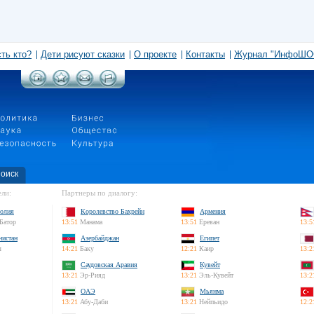
сть кто?
Дети рисуют сказки
О проекте
Контакты
Журнал "ИнфоШО
оиск
ли:
Партнеры по диалогу:
олия
Королевство Бахрейн
Армения
Батор
13:51
Манама
13:51
Ереван
13:5
нистан
Азербайджан
Египет
л
14:21
Баку
12:21
Каир
13:2
Саудовская Аравия
Кувейт
13:21
Эр-Рияд
13:21
Эль-Кувейт
13:2
ОАЭ
Мьянма
13:21
Абу-Даби
13:21
Нейпьидо
12:2