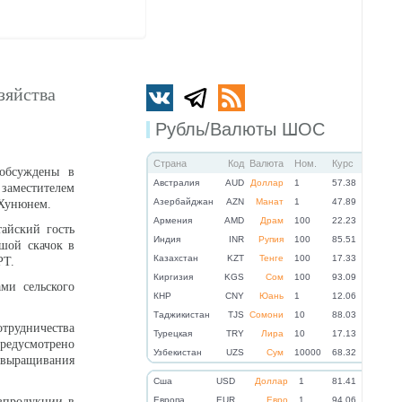
зяйства
Рубль/Валюты ШОС
Страна
Код
Валюта
Ном.
Курс
 обсуждены в
Австралия
AUD
Доллар
1
57.38
заместителем
Азербайджан
AZN
Манат
1
47.89
Ли Хунюнем.
Армения
AMD
Драм
100
22.23
айский гость
Индия
INR
Рупия
100
85.51
ьшой скачок в
Казахстан
KZT
Тенге
100
17.33
ь РТ.
Киргизия
KGS
Сом
100
93.09
ми сельского
КНР
CNY
Юань
1
12.06
Таджикистан
TJS
Сомони
10
88.03
отрудничества
Турецкая
TRY
Лира
10
17.13
предусмотрено
Узбекистан
UZS
Сум
10000
68.32
я выращивания
Cша
USD
Доллар
1
81.41
зпродукции в
Eвропа
EUR
Евро
1
94.06