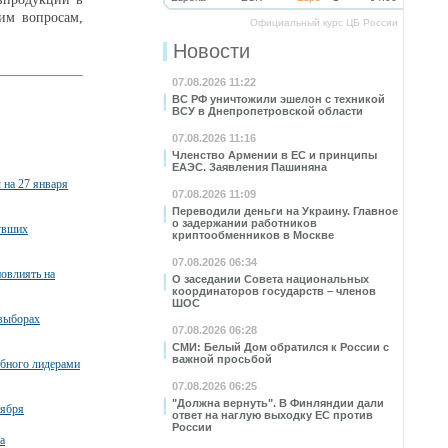
им вопросам,
Официальный курс ЦБ России
Новости
07.08.2026 11:22
ВС РФ уничтожили эшелон с техникой
ВСУ в Днепропетровской области
07.08.2026 11:16
Членство Армении в ЕС и принципы
ЕАЭС. Заявления Пашиняна
 на 27 января
07.08.2026 11:09
Переводили деньги на Украину. Главное
о задержании работников
увших
криптообменников в Москве
07.08.2026 06:34
овлиять на
О заседании Совета национальных
координаторов государств – членов
ШОС
 выборах
07.08.2026 06:28
СМИ: Белый Дом обратился к России с
важной просьбой
убного лидерами
07.08.2026 06:25
"Должна вернуть". В Финляндии дали
тября
ответ на наглую выходку ЕС против
России
а