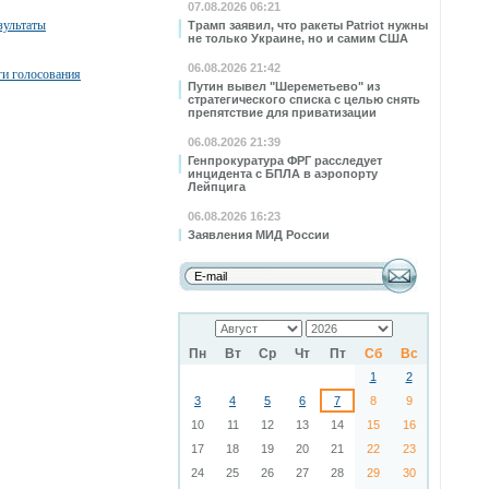
07.08.2026 06:21
зультаты
Трамп заявил, что ракеты Patriot нужны
не только Украине, но и самим США
06.08.2026 21:42
ги голосования
Путин вывел "Шереметьево" из
стратегического списка с целью снять
препятствие для приватизации
06.08.2026 21:39
Генпрокуратура ФРГ расследует
инцидента с БПЛА в аэропорту
Лейпцига
06.08.2026 16:23
Заявления МИД России
Пн
Вт
Ср
Чт
Пт
Сб
Вс
1
2
3
4
5
6
7
8
9
10
11
12
13
14
15
16
17
18
19
20
21
22
23
24
25
26
27
28
29
30