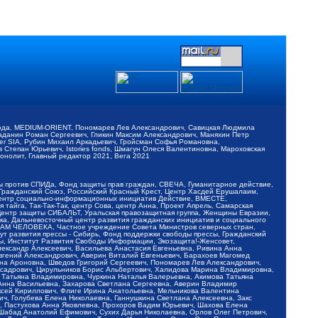
обода, MEDIUM-ORIENT, Пономарев Лев Александрович, Савицкая Людмила
Баданин Роман Сергеевич, Гликин Максим Александрович, Маняхин Петр
er SIA, Рубин Михаил Аркадьевич, Гройсман Софья Романовна,
Степан Юрьевич, Istories fonds, Шмагун Олеся Валентиновна, Мароховская
нолит, Главный редактор 2021, Вега 2021
Мы против СПИДа, Фонд защиты прав граждан, СВЕЧА, Гуманитарное действие,
 Гражданский Союз, Российский Красный Крест, Центр Хасдей Ерушалаим,
 Центр социально-информационных инициатив Действие, ВМЕСТЕ,
айга, Так-Так-Так, центр Сова, центр Анна, Проект Апрель, Самарская
Центр защиты СИБАЛЬТ, Уральская правозащитная группа, Женщины Евразии,
ка, Дальневосточный центр развития гражданских инициатив и социального
АВАМ ЧЕЛОВЕКА, Частное учреждение Совета Министров северных стран,
т развития прессы - Сибирь, Фонд поддержки свободы прессы, Гражданский
ы, Институт Развития Свободы Информации, Экозащита!-Женсовет,
ександр Алексеевич, Васильева Анастасия Евгеньевна, Ривина Анна
вгений Александрович, Аверин Виталий Евгеньевич, Барахоев Магомед
на Ароновна, Шведов Григорий Сергеевич, Пономарев Лев Александрович,
ксадрович, Цирульников Борис Альбертович, Халидова Марина Владимировна,
 Татьяна Владимировна, Чуркина Наталья Валерьевна, Акимова Татьяна
 Анна Васильевна, Захарова Светлана Сергеевна, Аверин Владимир
ксей Кириллович, Флиге Ирина Анатольевна, Мельникова Валентина
, Голубева Елена Николаевна, Ганнушкина Светлана Алексеевна, Закс
, Пастухова Анна Яковлевна, Прохоров Вадим Юрьевич, Шахова Елена
 Шабад Анатолий Ефимович, Сухих Дарья Николаевна, Орлов Олег Петрович,