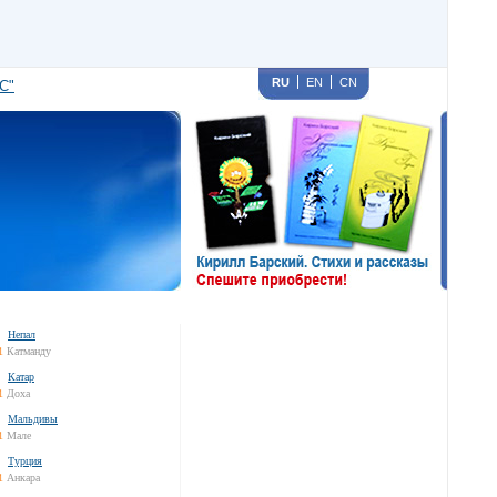
RU
EN
CN
С"
Непал
1
Катманду
Катар
1
Доха
Мальдивы
1
Мале
Турция
1
Анкара