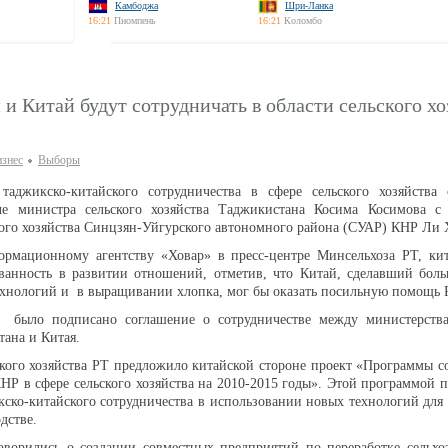
Камбоджа
Шри-Ланка
16:21
Пномпень
16:21
Коломбо
и Китай будут сотрудничать в области сельского хо
изнес
Выборы
таджикско-китайского сотрудничества в сфере сельского хозяйства
е министра сельского хозяйства Таджикистана Косима Косимова с 
ского хозяйства Синцзян-Уйгурского автономного района (СУАР) КНР 
рмационному агентству «Ховар» в пресс-центре Минсельхоза РТ, кит
ованность в развитии отношений, отметив, что Китай, сделавший бол
ехнологий и в выращивании хлопка, мог бы оказать посильную помощ
 было подписано соглашение о сотрудничестве между министерства
стана и Китая.
кого хозяйства РТ предложило китайской стороне проект «Программы с
Р в сфере сельского хозяйства на 2010-2015 годы». Этой программой 
ско-китайского сотрудничества в использовании новых технологий дл
водстве.
оворились о создании совместных предприятий по переработке сельхо