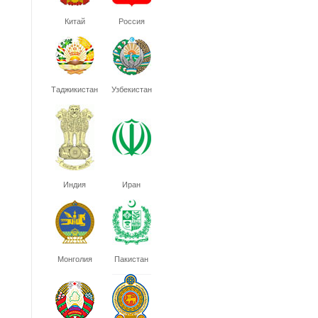
Китай
Россия
Таджикистан
Узбекистан
Индия
Иран
Монголия
Пакистан