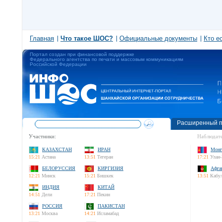
Главная
Что такое ШОС?
Официальные документы
Кто е
Портал создан при финансовой поддержке
Федерального агентства по печати и массовым коммуникациям
Российской Федерации
Расширенный п
Участники:
Наблюдате
КАЗАХСТАН
ИРАН
Монг
15:21
Астана
13:51
Тегеран
17:21
Улан-
БЕЛОРУССИЯ
КИРГИЗИЯ
Афга
12:21
Минск
15:21
Бишкек
13:51
Кабу
ИНДИЯ
КИТАЙ
14:51
Дели
17:21
Пекин
РОССИЯ
ПАКИСТАН
13:21
Москва
14:21
Исламабад