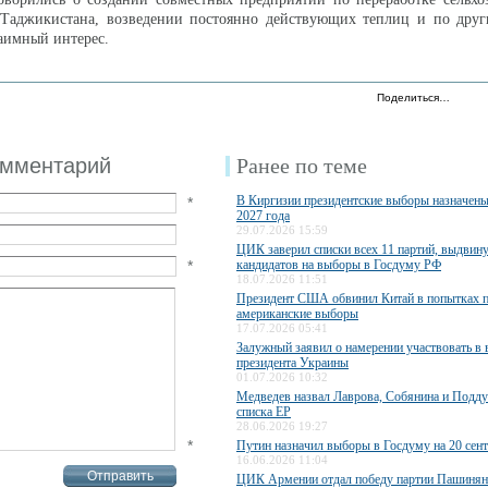
 Таджикистана, возведении постоянно действующих теплиц и по друг
аимный интерес.
Поделиться…
омментарий
Ранее по теме
В Киргизии президентские выборы назначены
*
2027 года
29.07.2026 15:59
ЦИК заверил списки всех 11 партий, выдвин
*
кандидатов на выборы в Госдуму РФ
18.07.2026 11:51
Президент США обвинил Китай в попытках п
американские выборы
17.07.2026 05:41
Залужный заявил о намерении участвовать в
президента Украины
01.07.2026 10:32
Медведев назвал Лаврова, Собянина и Подд
списка ЕР
28.06.2026 19:27
*
Путин назначил выборы в Госдуму на 20 сен
16.06.2026 11:04
ЦИК Армении отдал победу партии Пашинян