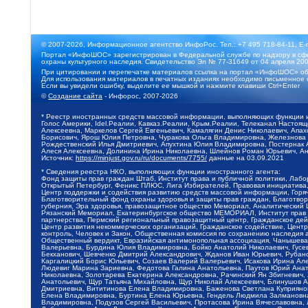
© 2007-2026, Информационное агентство ИнфоРос. Тел.: +7 495 718-84-11, E-
Портал «ИнфоШОС» зарегистрирован в Федеральной службе по надзору в сфе
охраны культурного наследия. Свидетельство Эл № 77-31649 от 04 апреля 200
При цитировании и перепечатке материалов ссылка на портал «ИнфоШОС» об
Для использования материалов в печатных изданиях необходимо письменное 
Если вы увидели ошибку, выделите ее мышкой и нажмите клавиши Ctrl+Enter
©
Создание сайта
- Инфорос, 2007-2026
* Реестр иностранных средств массовой информации, выполняющих функции 
Голос Америки, Idel.Реалии, Кавказ.Реалии, Крым.Реалии, Телеканал Настоя
Алексеевна, Маркелов Сергей Евгеньевич, Камалягин Денис Николаевич, Апах
Борисович, Ярош Юлия Петровна, Чуракова Ольга Владимировна, Железнова М
Рождественский Илья Дмитриевич, Апухтина Юлия Владимировна, Постернак Ал
Алеся Алексеевна, Долинина Ирина Николаевна, Шлейнов Роман Юрьевич, Ани
Источник:
https://minjust.gov.ru/ru/documents/7755/
данные на
03.09.2021
* Сведения реестра НКО, выполняющих функции иностранного агента:
Фонд защиты прав граждан Штаб, Институт права и публичной политики, Лаб
Открытый Петербург, Феникс ПЛЮС, Лига Избирателей, Правовая инициатива, 
Центр поддержки и содействия развитию средств массовой информации, Горя
Благотворительный фонд охраны здоровья и защиты прав граждан, Благотвори
губерния, Эра здоровья, правозащитное общество Мемориал, Аналитический 
Рязанский Мемориал, Екатеринбургское общество МЕМОРИАЛ, Институт прав ч
партнерства, Пермский региональный правозащитный центр, Гражданское де
Центр развития некоммерческих организаций, Гражданское содействие, Цент
контроль, Человек и Закон, Общественная комиссия по сохранению наследия
Общественный вердикт, Евразийская антимонопольная ассоциация, Чанышева 
Валерьевна, Бурдина Юлия Владимировна, Бойко Анатолий Николаевич, Гусев
Бекханович, Шевченко Дмитрий Александрович, Жданов Иван Юрьевич, Рубано
Каргалицкий Борис Юльевич, Созаев Валерий Валерьевич, Исакова Ирина Ал
Людевиг Марина Зариевна, Федотова Галина Анатольевна, Паутов Юрий Анато
Николаевна, Золотарева Екатерина Александровна, Рачинский Ян Збигневич
Анатольевич, Щур Татьяна Михайловна, Щур Николай Алексеевич, Блинушов 
Дмитриевна, Вититинова Елена Владимировна, Баженова Светлана Куприяновн
Елена Владимировна, Буртина Елена Юрьевна, Гендель Людмила Залмановна,
Владимировна, Подузов Сергей Васильевич, Протасова Ирина Вячеславовна, 