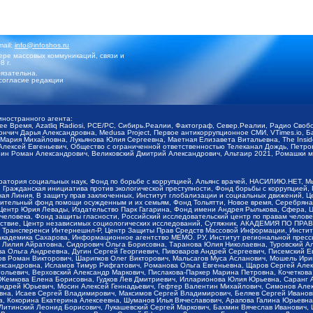
mail:
info@infoshos.ru
ре массовых коммуникаций, связи и
8 г.
язательна.
согласие редакции
иностранного агента:
щее Время, Azatliq Radiosi, PCE/PC, Сибирь.Реалии, Фактограф, Север.Реалии, Радио Св
ончич Дарья Александровна, Medusa Project, Первое антикоррупционное СМИ, VTimes.io, 
ария Михайловна, Лукьянова Юлия Сергеевна, Маетная Елизавета Витальевна, The Insid
ексей Евгеньевич, Общество с ограниченной ответственностью Телеканал Дождь, Петров 
н Роман Александрович, Великовский Дмитрий Александрович, Альтаир 2021, Ромашки мо
оратория социальных наук, Фонд по борьбе с коррупцией, Альянс врачей, НАСИЛИЮ.НЕТ, 
Гражданская инициатива против экологической преступности, Фонд борьбы с коррупцией,
чая Линия, В защиту прав заключенных, Институт глобализации и социальных движений,
тельный фонд помощи осужденным и их семьям, Фонд Тольятти, Новое время, Серебряная т
Центр Юрия Левады, Издательство Парк Гагарина, Фонд имени Андрея Рылькова, Сфера, 
еловека, Фонд защиты гласности, Российский исследовательский центр по правам челове
йствие, Центр независимых социологических исследований, Сутяжник, АКАДЕМИЯ ПО ПР
р Трансперенси Интернешнл-Р, Центр Защиты Прав Средств Массовой Информации, Институ
 академика Сахарова, Информационное агентство МЕМО. РУ, Институт региональной пресс
Лилия Айратовна, Сидорович Ольга Борисовна, Таранова Юлия Николаевна, Туровский Ал
а Ольга Андреевна, Дугин Сергей Георгиевич, Пивоваров Андрей Сергеевич, Писемский Е
в Роман Викторович, Шарипков Олег Викторович, Мальсагов Муса Асланович, Мошель Ири
ександровна, Исламов Тимур Рифгатович, Романова Ольга Евгеньевна, Щаров Сергей Але
льевич, Верховский Александр Маркович, Пислакова-Паркер Марина Петровна, Кочеткова
, Жемкова Елена Борисовна, Гудков Лев Дмитриевич, Илларионова Юлия Юрьевна, Саранг
Андрей Юрьевич, Мосин Алексей Геннадьевич, Гефтер Валентин Михайлович, Симонов Але
а, Исаев Сергей Владимирович, Максимов Сергей Владимирович, Беляев Сергей Иванович
 Кокорина Екатерина Алексеевна, Шуманов Илья Вячеславович, Арапова Галина Юрьевна
Литинский Леонид Борисович, Лукашевский Сергей Маркович, Бахмин Вячеслав Иванович,