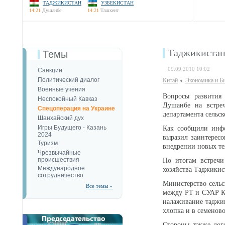
ТАДЖИКИСТАН
УЗБЕКИСТАН
14:21
Душанбе
14:21
Ташкент
Таджикистан 
Темы
09.09.2010 10:02
Санкции
Политический диалог
Китай
Экономика и Б
Военные учения
Вопросы развития 
Неспокойный Кавказ
Душанбе на встреч
Спецоперация на Украине
департамента сель
Шанхайский дух
Игры Будущего - Казань
Как сообщили инфо
2024
выразил заинтерес
Туризм
внедрении новых т
Чрезвычайные
происшествия
По итогам встречи
Международное
хозяйства Таджики
сотрудничество
Министерство сельс
Все темы »
между РТ и СУАР КН
налаживание таджик
хлопка и в семено
Стороны также дог