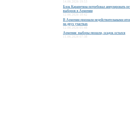
14.06.2026 19:53
Блок Карапетяна потребовал аннулировать ре
выборов в Армении
12.06.2026 10:42
В Армении признали недействительными ито
на двух участках
12.06.2026 05:48
Армения: выборы прошли, осадок остался
11.06.2026 07:38