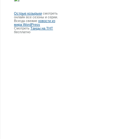
Острые козырьки
смотреть
онлайн все сезоны и серии.
Всегда свежие
новости из
мира WordPress
Смотреть
Танцы на ТНТ
бесплатно