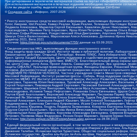
При цитировании и перепечатке материалов ссылка на портал «ИнфоШОС» обязательн
Для использования материалов в печатных изданиях необходимо письменное согласие
Если вы увидели ошибку, выделите ее мышкой и нажмите клавиши Ctrl+Enter
©
Создание сайта
- Инфорос, 2007-2026
* Реестр иностранных средств массовой информации, выполняющих функции иностранн
Голос Америки, Idel.Реалии, Кавказ.Реалии, Крым.Реалии, Телеканал Настоящее Время
Людмила Алексеевна, Маркелов Сергей Евгеньевич, Камалягин Денис Николаевич, Апах
Александрович, Маняхин Петр Борисович, Ярош Юлия Петровна, Чуракова Ольга Влади
Гройсман Софья Романовна, Рождественский Илья Дмитриевич, Апухтина Юлия Владимир
Шмагун Олеся Валентиновна, Мароховская Алеся Алексеевна, Долинина Ирина Никола
редактор 2021, Вега 2021
Источник:
https://minjust.gov.ru/ru/documents/7755/
данные на
03.09.2021
* Сведения реестра НКО, выполняющих функции иностранного агента:
Фонд защиты прав граждан Штаб, Институт права и публичной политики, Лаборатория
Гуманитарное действие, Открытый Петербург, Феникс ПЛЮС, Лига Избирателей, Правов
Крест, Центр Хасдей Ерушалаим, Центр поддержки и содействия развитию средств мас
информационных инициатив Действие, ВМЕСТЕ, Благотворительный фонд охраны здоров
Так, центр Сова, центр Анна, Проект Апрель, Самарская губерния, Эра здоровья, пр
защиты СИБАЛЬТ, Уральская правозащитная группа, Женщины Евразии, Рязанский Мемо
человека, Дальневосточный центр развития гражданских инициатив и социального пар
АКАДЕМИЯ ПО ПРАВАМ ЧЕЛОВЕКА, Частное учреждение Совета Министров северных стр
Массовой Информации, Институт развития прессы - Сибирь, Фонд поддержки свободы 
агентство МЕМО. РУ, Институт региональной прессы, Институт Развития Свободы Инф
Борисовна, Таранова Юлия Николаевна, Туровский Александр Алексеевич, Васильева 
Сергей Георгиевич, Пивоваров Андрей Сергеевич, Писемский Евгений Александрович,
Викторович, Шарипков Олег Викторович, Мальсагов Муса Асланович, Мошель Ирина Ар
Александровна, Исламов Тимур Рифгатович, Романова Ольга Евгеньевна, Щаров Серг
Паутов Юрий Анатольевич, Верховский Александр Маркович, Пислакова-Паркер Марина
Рачинский Ян Збигневич, Жемкова Елена Борисовна, Гудков Лев Дмитриевич, Иллари
Николай Алексеевич, Блинушов Андрей Юрьевич, Мосин Алексей Геннадьевич, Гефтер
Владимировна, Баженова Светлана Куприяновна, Исаев Сергей Владимирович, Максим
Буртина Елена Юрьевна, Гендель Людмила Залмановна, Кокорина Екатерина Алексеев
Подузов Сергей Васильевич, Протасова Ирина Вячеславовна, Литинский Леонид Борис
Добровольская Анна Дмитриевна, Королева Александра Евгеньевна, Смирнов Владими
Петрович, Полякова Мара Федоровна, Резник Генри Маркович, Захаров Герман Конста
Источник:
http://unro.minjust.ru/NKOForeignAgent.aspx
данные на
28.08.2021
* Единый федеральный список организаций, в том числе иностранных и международны
Высший военный Маджлисуль Шура, Конгресс народов Ичкерии и Дагестана, Аль-Каида, 
Движение Талибан, Исламская партия Туркестана, Общество социальных реформ, Общес
Исламское государство, Джабха аль-Нусра ли-Ахль аш-Шам, Народное ополчение имен