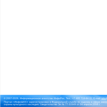
© 2007-2026, Информационное агентство ИнфоРос. Тел.: +7 495 718-84-11, E-mail:
info
Портал «ИнфоШОС» зарегистрирован в Федеральной службе по надзору в сфере массо
охраны культурного наследия. Свидетельство Эл № 77-31649 от 04 апреля 2008 г.