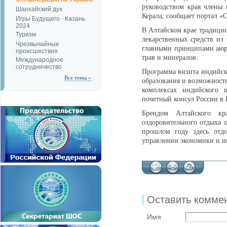
руководством края члены
Шанхайский дух
Керала, сообщает портал «
Игры Будущего - Казань
2024
В Алтайском крае традицио
Туризм
лекарственных средств из 
Чрезвычайные
главными принципами аюрв
происшествия
трав и минералов.
Международное
сотрудничество
Программа визита индийско
Все темы »
образования и возможност
комплексах индийского 
почетный консул России в
Брендом Алтайского кр
оздоровительного отдыха о
прошлом году здесь отдо
управлении экономики и и
Оставить комме
Имя