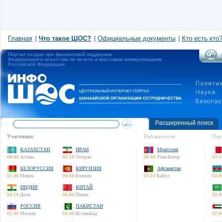
Главная
Что такое ШОС?
Официальные документы
Кто есть кто
Портал создан при финансовой поддержке
Федерального агентства по печати и массовым коммуникациям
Российской Федерации
Расширенный поиск
Участники:
Наблюдатели:
Пар
КАЗАХСТАН
ИРАН
Монголия
04:44
Астана
03:14
Тегеран
06:44
Улан-Батор
03:1
БЕЛОРУССИЯ
КИРГИЗИЯ
Афганистан
01:44
Минск
04:44
Бишкек
03:14
Кабул
03:4
ИНДИЯ
КИТАЙ
04:14
Дели
06:44
Пекин
02:4
РОССИЯ
ПАКИСТАН
02:44
Москва
03:44
Исламабад
02:4