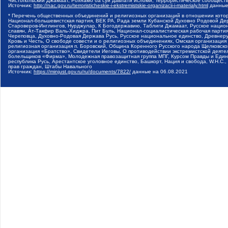
Чистопольский Джамаат, Рохнамо ба суи давлати исломи, Террористическое сообщест
Источник:
http://nac.gov.ru/terroristicheskie-i-ekstremistskie-organizacii-i-materialy.html
данные
* Перечень общественных объединений и религиозных организаций в отношении котор
Национал-большевистская партия, ВЕК РА, Рада земли Кубанской Духовно Родовой Де
Староверов-Инглингов, Нурджулар, К Богодержавию, Таблиги Джамаат, Русское наци
славян, Ат-Такфир Валь-Хиджра, Пит Буль, Национал-социалистическая рабочая парт
Череповца, Духовно-Родовая Держава Русь, Русское национальное единство, Древнер
Кровь и Честь, О свободе совести и о религиозных объединениях, Омская организаци
религиозная организация п. Боровский, Община Коренного Русского народа Щелковског
организация «Братство», Свидетели Иеговы, О противодействии экстремистской деяте
болельщиков «Фирма», Молодежная правозащитная группа МПГ, Курсом Правды и Единен
республика Русь, Арестантское уголовное единство, Башкорт, Нация и свобода, W.H.С
прав граждан, Штабы Навального
Источник:
https://minjust.gov.ru/ru/documents/7822/
данные на
06.08.2021