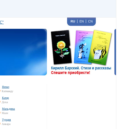
RU
EN
CN
С"
Непал
7
Катманду
Катар
7
Доха
Мальдивы
7
Мале
Турция
7
Анкара