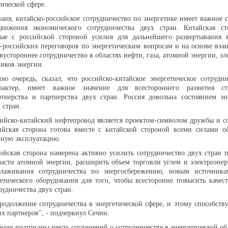
тической сфере.
ня, китайско-российское сотрудничество по энергетике имеет важное с
вижения экономического сотрудничества двух стран. Китайская ст
ные с российской стороной усилия для дальнейшего развертывания 
-российских переговоров по энергетическим вопросам и на основе вз
вустороннее сотрудничество в областях нефти, газа, атомной энергии, эл
ников энергии.
ю очередь, сказал, что российско-китайское энергетическое сотрудн
арактер, имеет важное значение для всестороннего развития стр
ртнерства и партнерства двух стран. Россия довольна состоянием эн
 стран.
сийско-китайский нефтепровод является проектом-символом дружбы и с
ийская сторона готова вместе с китайской стороной всеми силами об
шную эксплуатацию.
ийская сторона намерена активно усилить сотрудничество двух стран 
ласти атомной энергии, расширить объем торговли углем и электроэнер
алаживания сотрудничества по энергосбережению, новым источник
етического оборудования для того, чтобы всесторонне повысить качес
рудничества двух стран.
одолжение сотрудничества в энергетической сфере, и этому способств
х партнеров", - подчеркнул Сечин.
были подписаны шесть соглашений о сотрудничестве в энергетической об