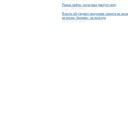
Рынок нефти: логистика диктует цену
25.07.2026 08:51
Власти обсуждают продление запрета на эксп
на месяц, бензина - на полгода
23.07.2026 18:59