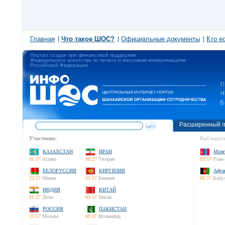
Главная
Что такое ШОС?
Официальные документы
Кто е
Портал создан при финансовой поддержке
Федерального агентства по печати и массовым коммуникациям
Российской Федерации
Расширенный п
Участники:
Наблюдате
КАЗАХСТАН
ИРАН
Монг
01:57
Астана
00:27
Тегеран
03:57
Улан-
БЕЛОРУССИЯ
КИРГИЗИЯ
Афга
22:57
Минск
01:57
Бишкек
00:27
Кабу
ИНДИЯ
КИТАЙ
01:27
Дели
03:57
Пекин
РОССИЯ
ПАКИСТАН
23:57
Москва
00:57
Исламабад