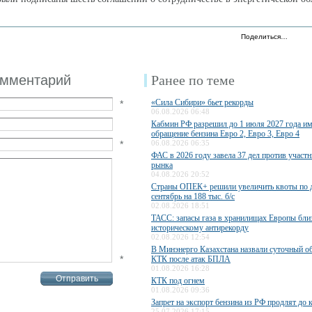
Поделиться…
омментарий
Ранее по теме
«Сила Сибири» бьет рекорды
*
06.08.2026 06:48
Кабмин РФ разрешил до 1 июля 2027 года им
обращение бензина Евро 2, Евро 3, Евро 4
*
06.08.2026 06:35
ФАС в 2026 году завела 37 дел против участ
рынка
04.08.2026 20:52
Страны ОПЕК+ решили увеличить квоты по 
сентябрь на 188 тыс. б/с
02.08.2026 18:51
ТАСС: запасы газа в хранилищах Европы бли
историческому антирекорду
02.08.2026 12:54
В Минэнерго Казахстана назвали суточный о
*
КТК после атак БПЛА
01.08.2026 16:28
КТК под огнем
01.08.2026 09:36
Запрет на экспорт бензина из РФ продлят до 
25.07.2026 17:15