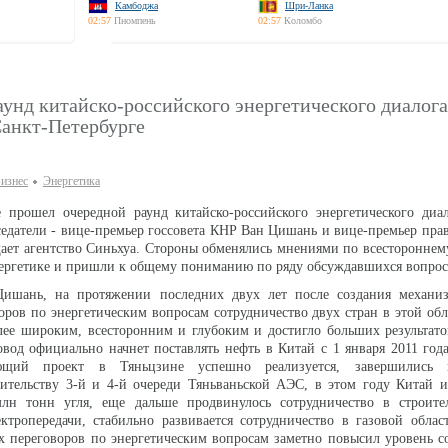
Камбоджа
Шри-Ланка
02:57
Пномпень
02:57
Коломбо
унд китайско-российского энергетического диалога
Санкт-Петербурге
изнес
Энергетика
е прошел очередной раунд китайско-российского энергетического диа
седатели - вице-премьер госсовета КНР Ван Цишань и вице-премьер пра
ает агентство Синьхуа. Стороны обменялись мнениями по всесторонне
нергетике и пришли к общему пониманию по ряду обсуждавшихся вопрос
ишань, на протяжении последних двух лет после создания механиз
оров по энергетическим вопросам сотрудничество двух стран в этой обл
лее широким, всесторонним и глубоким и достигло больших результато
вод официально начнет поставлять нефть в Китай с 1 января 2011 год
ающий проект в Тяньцзине успешно реализуется, завершились к
оительству 3-й и 4-й очереди Тяньваньской АЭС, в этом году Китай 
лн тонн угля, еще дальше продвинулось сотрудничество в строите
ктропередачи, стабильно развивается сотрудничество в газовой обла
х переговоров по энергетическим вопросам заметно повысил уровень с