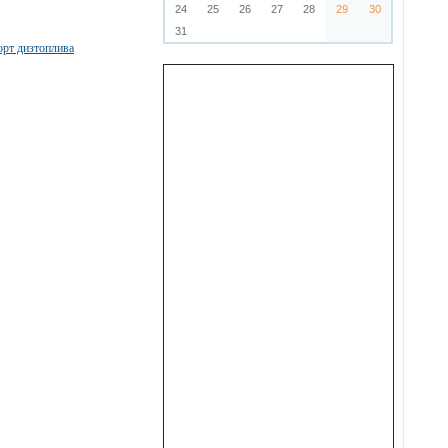
24
25
26
27
28
29
30
31
орт дизтоплива