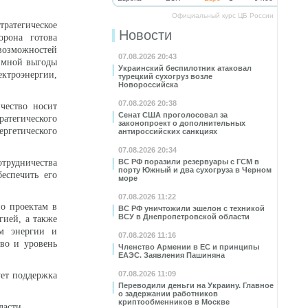
Официальный курс ЦБ России
тратегическое
Новости
орона готова
возможностей
07.08.2026 20:43
аимной выгоды
Украинский беспилотник атаковал
ектроэнергии,
турецкий сухогруз возле
Новороссийска
07.08.2026 20:38
ичество носит
Сенат США проголосовал за
атегического
законопроект о дополнительных
ергетического
антироссийских санкциях
07.08.2026 20:34
отрудничества
ВС РФ поразили резервуары с ГСМ в
порту Южный и два сухогруза в Черном
еспечить его
море
07.08.2026 11:22
по проектам в
ВС РФ уничтожили эшелон с техникой
ВСУ в Днепропетровской области
гией, а также
ам энергии и
07.08.2026 11:16
тво и уровень
Членство Армении в ЕС и принципы
ЕАЭС. Заявления Пашиняна
07.08.2026 11:09
ует поддержка
Переводили деньги на Украину. Главное
о задержании работников
криптообменников в Москве
ласти.