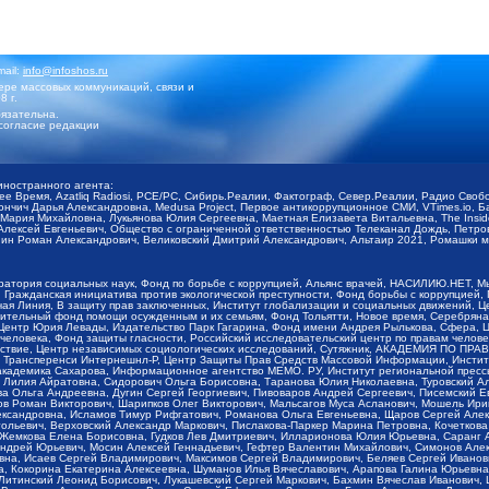
mail:
info@infoshos.ru
ре массовых коммуникаций, связи и
8 г.
язательна.
согласие редакции
иностранного агента:
щее Время, Azatliq Radiosi, PCE/PC, Сибирь.Реалии, Фактограф, Север.Реалии, Радио Св
ончич Дарья Александровна, Medusa Project, Первое антикоррупционное СМИ, VTimes.io, 
ария Михайловна, Лукьянова Юлия Сергеевна, Маетная Елизавета Витальевна, The Insid
ексей Евгеньевич, Общество с ограниченной ответственностью Телеканал Дождь, Петров 
н Роман Александрович, Великовский Дмитрий Александрович, Альтаир 2021, Ромашки мо
оратория социальных наук, Фонд по борьбе с коррупцией, Альянс врачей, НАСИЛИЮ.НЕТ, 
Гражданская инициатива против экологической преступности, Фонд борьбы с коррупцией,
чая Линия, В защиту прав заключенных, Институт глобализации и социальных движений,
тельный фонд помощи осужденным и их семьям, Фонд Тольятти, Новое время, Серебряная т
Центр Юрия Левады, Издательство Парк Гагарина, Фонд имени Андрея Рылькова, Сфера, 
еловека, Фонд защиты гласности, Российский исследовательский центр по правам челове
йствие, Центр независимых социологических исследований, Сутяжник, АКАДЕМИЯ ПО ПР
р Трансперенси Интернешнл-Р, Центр Защиты Прав Средств Массовой Информации, Институ
 академика Сахарова, Информационное агентство МЕМО. РУ, Институт региональной пресс
Лилия Айратовна, Сидорович Ольга Борисовна, Таранова Юлия Николаевна, Туровский Ал
а Ольга Андреевна, Дугин Сергей Георгиевич, Пивоваров Андрей Сергеевич, Писемский Е
в Роман Викторович, Шарипков Олег Викторович, Мальсагов Муса Асланович, Мошель Ири
ександровна, Исламов Тимур Рифгатович, Романова Ольга Евгеньевна, Щаров Сергей Але
льевич, Верховский Александр Маркович, Пислакова-Паркер Марина Петровна, Кочеткова
, Жемкова Елена Борисовна, Гудков Лев Дмитриевич, Илларионова Юлия Юрьевна, Саранг
Андрей Юрьевич, Мосин Алексей Геннадьевич, Гефтер Валентин Михайлович, Симонов Але
а, Исаев Сергей Владимирович, Максимов Сергей Владимирович, Беляев Сергей Иванович
 Кокорина Екатерина Алексеевна, Шуманов Илья Вячеславович, Арапова Галина Юрьевна
Литинский Леонид Борисович, Лукашевский Сергей Маркович, Бахмин Вячеслав Иванович,