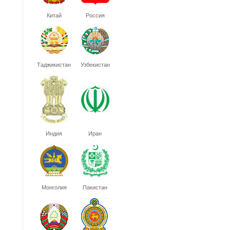
Китай
Россия
Таджикистан
Узбекистан
Индия
Иран
Монголия
Пакистан