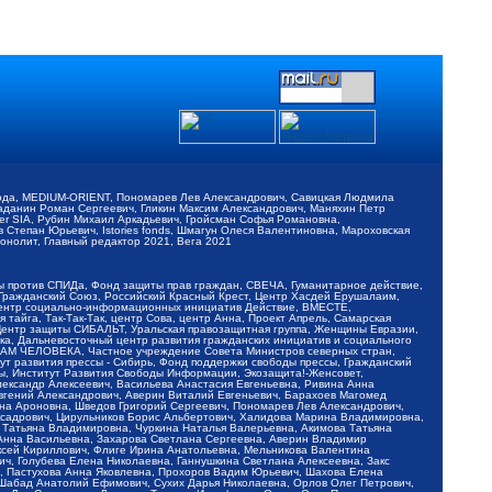
обода, MEDIUM-ORIENT, Пономарев Лев Александрович, Савицкая Людмила
Баданин Роман Сергеевич, Гликин Максим Александрович, Маняхин Петр
er SIA, Рубин Михаил Аркадьевич, Гройсман Софья Романовна,
Степан Юрьевич, Istories fonds, Шмагун Олеся Валентиновна, Мароховская
нолит, Главный редактор 2021, Вега 2021
Мы против СПИДа, Фонд защиты прав граждан, СВЕЧА, Гуманитарное действие,
 Гражданский Союз, Российский Красный Крест, Центр Хасдей Ерушалаим,
 Центр социально-информационных инициатив Действие, ВМЕСТЕ,
айга, Так-Так-Так, центр Сова, центр Анна, Проект Апрель, Самарская
Центр защиты СИБАЛЬТ, Уральская правозащитная группа, Женщины Евразии,
ка, Дальневосточный центр развития гражданских инициатив и социального
АВАМ ЧЕЛОВЕКА, Частное учреждение Совета Министров северных стран,
т развития прессы - Сибирь, Фонд поддержки свободы прессы, Гражданский
ы, Институт Развития Свободы Информации, Экозащита!-Женсовет,
ександр Алексеевич, Васильева Анастасия Евгеньевна, Ривина Анна
вгений Александрович, Аверин Виталий Евгеньевич, Барахоев Магомед
на Ароновна, Шведов Григорий Сергеевич, Пономарев Лев Александрович,
ксадрович, Цирульников Борис Альбертович, Халидова Марина Владимировна,
 Татьяна Владимировна, Чуркина Наталья Валерьевна, Акимова Татьяна
 Анна Васильевна, Захарова Светлана Сергеевна, Аверин Владимир
ксей Кириллович, Флиге Ирина Анатольевна, Мельникова Валентина
, Голубева Елена Николаевна, Ганнушкина Светлана Алексеевна, Закс
, Пастухова Анна Яковлевна, Прохоров Вадим Юрьевич, Шахова Елена
 Шабад Анатолий Ефимович, Сухих Дарья Николаевна, Орлов Олег Петрович,