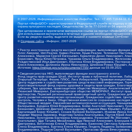
© 2007-2026, Информационное агентство ИнфоРос. Тел.: +7 495 718-84-11, E-
Портал «ИнфоШОС» зарегистрирован в Федеральной службе по надзору в сфе
охраны культурного наследия. Свидетельство Эл № 77-31649 от 04 апреля 200
При цитировании и перепечатке материалов ссылка на портал «ИнфоШОС» об
Для использования материалов в печатных изданиях необходимо письменное 
Если вы увидели ошибку, выделите ее мышкой и нажмите клавиши Ctrl+Enter
©
Создание сайта
- Инфорос, 2007-2026
* Реестр иностранных средств массовой информации, выполняющих функции 
Голос Америки, Idel.Реалии, Кавказ.Реалии, Крым.Реалии, Телеканал Настоя
Алексеевна, Маркелов Сергей Евгеньевич, Камалягин Денис Николаевич, Апах
Борисович, Ярош Юлия Петровна, Чуракова Ольга Владимировна, Железнова М
Рождественский Илья Дмитриевич, Апухтина Юлия Владимировна, Постернак Ал
Алеся Алексеевна, Долинина Ирина Николаевна, Шлейнов Роман Юрьевич, Ани
Источник:
https://minjust.gov.ru/ru/documents/7755/
данные на
03.09.2021
* Сведения реестра НКО, выполняющих функции иностранного агента:
Фонд защиты прав граждан Штаб, Институт права и публичной политики, Лаб
Открытый Петербург, Феникс ПЛЮС, Лига Избирателей, Правовая инициатива, 
Центр поддержки и содействия развитию средств массовой информации, Горя
Благотворительный фонд охраны здоровья и защиты прав граждан, Благотвори
губерния, Эра здоровья, правозащитное общество Мемориал, Аналитический 
Рязанский Мемориал, Екатеринбургское общество МЕМОРИАЛ, Институт прав ч
партнерства, Пермский региональный правозащитный центр, Гражданское де
Центр развития некоммерческих организаций, Гражданское содействие, Цент
контроль, Человек и Закон, Общественная комиссия по сохранению наследия
Общественный вердикт, Евразийская антимонопольная ассоциация, Чанышева 
Валерьевна, Бурдина Юлия Владимировна, Бойко Анатолий Николаевич, Гусев
Бекханович, Шевченко Дмитрий Александрович, Жданов Иван Юрьевич, Рубано
Каргалицкий Борис Юльевич, Созаев Валерий Валерьевич, Исакова Ирина Ал
Людевиг Марина Зариевна, Федотова Галина Анатольевна, Паутов Юрий Анато
Николаевна, Золотарева Екатерина Александровна, Рачинский Ян Збигневич
Анатольевич, Щур Татьяна Михайловна, Щур Николай Алексеевич, Блинушов 
Дмитриевна, Вититинова Елена Владимировна, Баженова Светлана Куприяновн
Елена Владимировна, Буртина Елена Юрьевна, Гендель Людмила Залмановна,
Владимировна, Подузов Сергей Васильевич, Протасова Ирина Вячеславовна, 