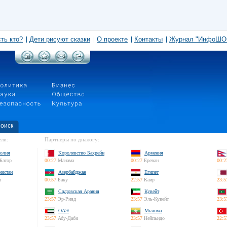
сть кто?
Дети рисуют сказки
О проекте
Контакты
Журнал "ИнфоШО
оиск
ли:
Партнеры по диалогу:
олия
Королевство Бахрейн
Армения
Батор
00:27
Манама
00:27
Ереван
00:2
нистан
Азербайджан
Египет
л
00:57
Баку
22:57
Каир
23:5
Саудовская Аравия
Кувейт
23:57
Эр-Рияд
23:57
Эль-Кувейт
23:5
ОАЭ
Мьянма
23:57
Абу-Даби
23:57
Нейпьидо
22:5