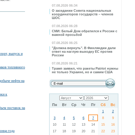
07.08.2026 06:34
О заседании Совета национальных
координаторов государств – членов
ШОС
07.08.2026 06:28
СМИ: Белый Дом обратился к России с
важной просьбой
07.08.2026 06:25
"Должна вернуть". В Финляндии дали
ответ на наглую выходку ЕС против
порт, выпуск и
России
07.08.2026 06:21
ников топливного
Трамп заявил, что ракеты Patriot нужны
не только Украине, но и самим США
добыче нефти на
зки к
Пн
Вт
Ср
Чт
Пт
Сб
Вс
бъем поставок на
1
2
3
4
5
6
7
8
9
10
11
12
13
14
15
16
конца года
17
18
19
20
21
22
23