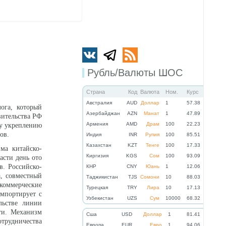
Рубль/Валюты ШОС
Страна
Код
Валюта
Ном.
Курс
Австралия
AUD
Доллар
1
57.38
лога, который
Азербайджан
AZN
Манат
1
47.89
вительства РФ
Армения
AMD
Драм
100
22.23
му укреплению
ов.
Индия
INR
Рупия
100
85.51
Казахстан
KZT
Тенге
100
17.33
ма китайско-
Киргизия
KGS
Сом
100
93.09
асти день ото
в. Российско-
КНР
CNY
Юань
1
12.06
а, совместный
Таджикистан
TJS
Сомони
10
88.03
оммерческие
Турецкая
TRY
Лира
10
17.13
импортирует с
Узбекистан
UZS
Сум
10000
68.32
льстве линии
сти. Механизм
Cша
USD
Доллар
1
81.41
отрудничества
Eвропа
EUR
Евро
1
94.06