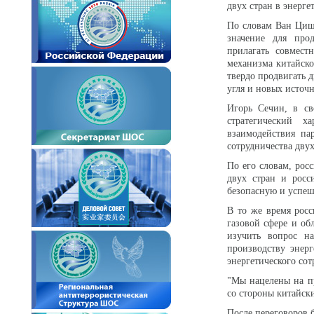
двух стран в энерге
По словам Ван Циша
значение для прод
прилагать совмест
механизма китайско
твердо продвигать д
угля и новых источ
Игорь Сечин, в сво
стратегический х
взаимодействия па
сотрудничества двух
По его словам, рос
двух стран и росс
безопасную и успе
В то же время росс
газовой сфере и об
изучить вопрос н
производству энерг
энергетического сот
"Мы нацелены на пр
со стороны китайски
После переговоров 