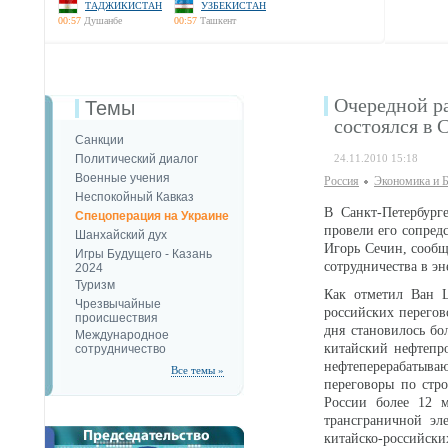
ТАДЖИКИСТАН
УЗБЕКИСТАН
00:57
Душанбе
00:57
Ташкент
Очередной ра
Темы
состоялся в 
Санкции
Политический диалог
24.11.2010 15:18
Военные учения
Россия
Экономика и Б
Неспокойный Кавказ
В Санкт-Петербург
Спецоперация на Украине
провели его сопред
Шанхайский дух
Игорь Сечин, сообщ
Игры Будущего - Казань
сотрудничества в э
2024
Туризм
Как отметил Ван Ц
Чрезвычайные
российских перегов
происшествия
дня становилось бо
Международное
китайский нефтепро
сотрудничество
нефтеперерабатыв
Все темы »
переговоры по стр
России более 12 м
трансграничной эле
китайско-российски