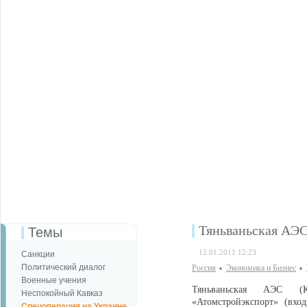
Тяньваньская АЭС
Темы
12.01.2011 12:23
Санкции
Политический диалог
Россия
Экономика и Бизнес
Военные учения
Тяньваньская АЭС (К
Неспокойный Кавказ
«Атомстройэкспорт» (вхо
Спецоперация на Украине