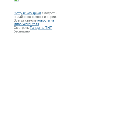
Острые козырьки
смотреть
онлайн все сезоны и серии.
Всегда свежие
новости из
мира WordPress
Смотреть
Танцы на ТНТ
бесплатно