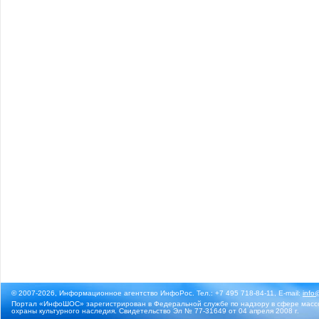
© 2007-2026, Информационное агентство ИнфоРос. Тел.: +7 495 718-84-11, E-mail:
info
Портал «ИнфоШОС» зарегистрирован в Федеральной службе по надзору в сфере массо
охраны культурного наследия. Свидетельство Эл № 77-31649 от 04 апреля 2008 г.