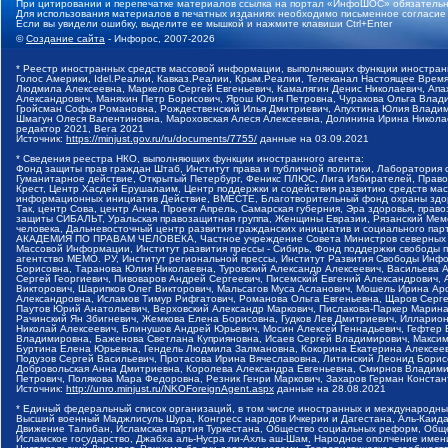
При цитировании и перепечатке материалов ссылка на портал «ИнфоШОС» обязательн
Для использования материалов в печатных изданиях необходимо письменное согласие
Если вы увидели ошибку, выделите ее мышкой и нажмите клавиши Ctrl+Enter
©
Создание сайта
- Инфорос, 2007-2026
* Реестр иностранных средств массовой информации, выполняющих функции иностранн
Голос Америки, Idel.Реалии, Кавказ.Реалии, Крым.Реалии, Телеканал Настоящее Время
Людмила Алексеевна, Маркелов Сергей Евгеньевич, Камалягин Денис Николаевич, Апах
Александрович, Маняхин Петр Борисович, Ярош Юлия Петровна, Чуракова Ольга Влади
Гройсман Софья Романовна, Рождественский Илья Дмитриевич, Апухтина Юлия Владимир
Шмагун Олеся Валентиновна, Мароховская Алеся Алексеевна, Долинина Ирина Никола
редактор 2021, Вега 2021
Источник:
https://minjust.gov.ru/ru/documents/7755/
данные на
03.09.2021
* Сведения реестра НКО, выполняющих функции иностранного агента:
Фонд защиты прав граждан Штаб, Институт права и публичной политики, Лаборатория
Гуманитарное действие, Открытый Петербург, Феникс ПЛЮС, Лига Избирателей, Правов
Крест, Центр Хасдей Ерушалаим, Центр поддержки и содействия развитию средств мас
информационных инициатив Действие, ВМЕСТЕ, Благотворительный фонд охраны здоров
Так, центр Сова, центр Анна, Проект Апрель, Самарская губерния, Эра здоровья, пр
защиты СИБАЛЬТ, Уральская правозащитная группа, Женщины Евразии, Рязанский Мемо
человека, Дальневосточный центр развития гражданских инициатив и социального пар
АКАДЕМИЯ ПО ПРАВАМ ЧЕЛОВЕКА, Частное учреждение Совета Министров северных стр
Массовой Информации, Институт развития прессы - Сибирь, Фонд поддержки свободы 
агентство МЕМО. РУ, Институт региональной прессы, Институт Развития Свободы Инф
Борисовна, Таранова Юлия Николаевна, Туровский Александр Алексеевич, Васильева 
Сергей Георгиевич, Пивоваров Андрей Сергеевич, Писемский Евгений Александрович,
Викторович, Шарипков Олег Викторович, Мальсагов Муса Асланович, Мошель Ирина Ар
Александровна, Исламов Тимур Рифгатович, Романова Ольга Евгеньевна, Щаров Серг
Паутов Юрий Анатольевич, Верховский Александр Маркович, Пислакова-Паркер Марина
Рачинский Ян Збигневич, Жемкова Елена Борисовна, Гудков Лев Дмитриевич, Иллари
Николай Алексеевич, Блинушов Андрей Юрьевич, Мосин Алексей Геннадьевич, Гефтер
Владимировна, Баженова Светлана Куприяновна, Исаев Сергей Владимирович, Максим
Буртина Елена Юрьевна, Гендель Людмила Залмановна, Кокорина Екатерина Алексеев
Подузов Сергей Васильевич, Протасова Ирина Вячеславовна, Литинский Леонид Борис
Добровольская Анна Дмитриевна, Королева Александра Евгеньевна, Смирнов Владими
Петрович, Полякова Мара Федоровна, Резник Генри Маркович, Захаров Герман Конста
Источник:
http://unro.minjust.ru/NKOForeignAgent.aspx
данные на
28.08.2021
* Единый федеральный список организаций, в том числе иностранных и международны
Высший военный Маджлисуль Шура, Конгресс народов Ичкерии и Дагестана, Аль-Каида, 
Движение Талибан, Исламская партия Туркестана, Общество социальных реформ, Общес
Исламское государство, Джабха аль-Нусра ли-Ахль аш-Шам, Народное ополчение имен