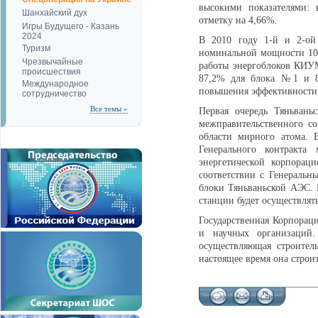
высокими показателями: 
Шанхайский дух
отметку на 4,66%.
Игры Будущего - Казань
2024
В 2010 году 1-й и 2-ой 
Туризм
номинальной мощности 106
Чрезвычайные
работы энергоблоков КИУ
происшествия
87,2% для блока №1 и 8
Международное
повышения эффективности 
сотрудничество
Все темы »
Первая очередь Тяньвань
межправительственного с
области мирного атома. В
Генерального контракта
энергетической корпорац
соответствии с Генеральн
блоки Тяньваньской АЭС. 
станции будет осуществлят
Государственная Корпораци
и научных организаций.
осуществляющая строител
настоящее время она строи