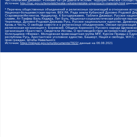
Чистопольский Джамаат, Рохнамо ба суи давлати исломи, Террористическое сообщест
Источник:
http://nac.gov.ru/terroristicheskie-i-ekstremistskie-organizacii-i-materialy.html
данные
* Перечень общественных объединений и религиозных организаций в отношении котор
Национал-большевистская партия, ВЕК РА, Рада земли Кубанской Духовно Родовой Де
Староверов-Инглингов, Нурджулар, К Богодержавию, Таблиги Джамаат, Русское наци
славян, Ат-Такфир Валь-Хиджра, Пит Буль, Национал-социалистическая рабочая парт
Череповца, Духовно-Родовая Держава Русь, Русское национальное единство, Древнер
Кровь и Честь, О свободе совести и о религиозных объединениях, Омская организаци
религиозная организация п. Боровский, Община Коренного Русского народа Щелковског
организация «Братство», Свидетели Иеговы, О противодействии экстремистской деяте
болельщиков «Фирма», Молодежная правозащитная группа МПГ, Курсом Правды и Единен
республика Русь, Арестантское уголовное единство, Башкорт, Нация и свобода, W.H.С
прав граждан, Штабы Навального
Источник:
https://minjust.gov.ru/ru/documents/7822/
данные на
06.08.2021