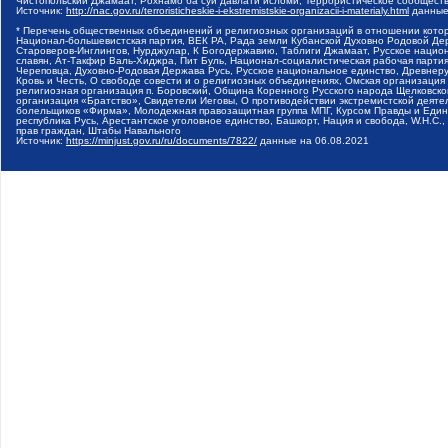
Чистопольский Джамаат, Рохнамо ба суи давлати исломи, Террористическое сообщест
Источник:
http://nac.gov.ru/terroristicheskie-i-ekstremistskie-organizacii-i-materialy.html
данные
* Перечень общественных объединений и религиозных организаций в отношении котор
Национал-большевистская партия, ВЕК РА, Рада земли Кубанской Духовно Родовой Де
Староверов-Инглингов, Нурджулар, К Богодержавию, Таблиги Джамаат, Русское наци
славян, Ат-Такфир Валь-Хиджра, Пит Буль, Национал-социалистическая рабочая парт
Череповца, Духовно-Родовая Держава Русь, Русское национальное единство, Древнер
Кровь и Честь, О свободе совести и о религиозных объединениях, Омская организаци
религиозная организация п. Боровский, Община Коренного Русского народа Щелковског
организация «Братство», Свидетели Иеговы, О противодействии экстремистской деяте
болельщиков «Фирма», Молодежная правозащитная группа МПГ, Курсом Правды и Единен
республика Русь, Арестантское уголовное единство, Башкорт, Нация и свобода, W.H.С
прав граждан, Штабы Навального
Источник:
https://minjust.gov.ru/ru/documents/7822/
данные на
06.08.2021