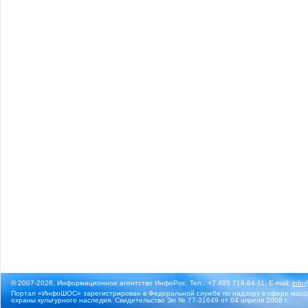
© 2007-2026, Информационное агентство ИнфоРос. Тел.: +7 495 718-84-11, E-mail:
info
Портал «ИнфоШОС» зарегистрирован в Федеральной службе по надзору в сфере массо
охраны культурного наследия. Свидетельство Эл № 77-31649 от 04 апреля 2008 г.