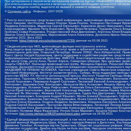
При цитировании и перепечатке материалов ссылка на портал «ИнфоШОС» обязательн
Для использования материалов в печатных изданиях необходимо письменное согласие
Если вы увидели ошибку, выделите ее мышкой и нажмите клавиши Ctrl+Enter
©
Создание сайта
- Инфорос, 2007-2026
* Реестр иностранных средств массовой информации, выполняющих функции иностранн
Голос Америки, Idel.Реалии, Кавказ.Реалии, Крым.Реалии, Телеканал Настоящее Время
Людмила Алексеевна, Маркелов Сергей Евгеньевич, Камалягин Денис Николаевич, Апах
Александрович, Маняхин Петр Борисович, Ярош Юлия Петровна, Чуракова Ольга Влади
Гройсман Софья Романовна, Рождественский Илья Дмитриевич, Апухтина Юлия Владимир
Шмагун Олеся Валентиновна, Мароховская Алеся Алексеевна, Долинина Ирина Никола
редактор 2021, Вега 2021
Источник:
https://minjust.gov.ru/ru/documents/7755/
данные на
03.09.2021
* Сведения реестра НКО, выполняющих функции иностранного агента:
Фонд защиты прав граждан Штаб, Институт права и публичной политики, Лаборатория
Гуманитарное действие, Открытый Петербург, Феникс ПЛЮС, Лига Избирателей, Правов
Крест, Центр Хасдей Ерушалаим, Центр поддержки и содействия развитию средств мас
информационных инициатив Действие, ВМЕСТЕ, Благотворительный фонд охраны здоров
Так, центр Сова, центр Анна, Проект Апрель, Самарская губерния, Эра здоровья, пр
защиты СИБАЛЬТ, Уральская правозащитная группа, Женщины Евразии, Рязанский Мемо
человека, Дальневосточный центр развития гражданских инициатив и социального пар
АКАДЕМИЯ ПО ПРАВАМ ЧЕЛОВЕКА, Частное учреждение Совета Министров северных стр
Массовой Информации, Институт развития прессы - Сибирь, Фонд поддержки свободы 
агентство МЕМО. РУ, Институт региональной прессы, Институт Развития Свободы Инф
Борисовна, Таранова Юлия Николаевна, Туровский Александр Алексеевич, Васильева 
Сергей Георгиевич, Пивоваров Андрей Сергеевич, Писемский Евгений Александрович,
Викторович, Шарипков Олег Викторович, Мальсагов Муса Асланович, Мошель Ирина Ар
Александровна, Исламов Тимур Рифгатович, Романова Ольга Евгеньевна, Щаров Серг
Паутов Юрий Анатольевич, Верховский Александр Маркович, Пислакова-Паркер Марина
Рачинский Ян Збигневич, Жемкова Елена Борисовна, Гудков Лев Дмитриевич, Иллари
Николай Алексеевич, Блинушов Андрей Юрьевич, Мосин Алексей Геннадьевич, Гефтер
Владимировна, Баженова Светлана Куприяновна, Исаев Сергей Владимирович, Максим
Буртина Елена Юрьевна, Гендель Людмила Залмановна, Кокорина Екатерина Алексеев
Подузов Сергей Васильевич, Протасова Ирина Вячеславовна, Литинский Леонид Борис
Добровольская Анна Дмитриевна, Королева Александра Евгеньевна, Смирнов Владими
Петрович, Полякова Мара Федоровна, Резник Генри Маркович, Захаров Герман Конста
Источник:
http://unro.minjust.ru/NKOForeignAgent.aspx
данные на
28.08.2021
* Единый федеральный список организаций, в том числе иностранных и международны
Высший военный Маджлисуль Шура, Конгресс народов Ичкерии и Дагестана, Аль-Каида, 
Движение Талибан, Исламская партия Туркестана, Общество социальных реформ, Общес
Исламское государство, Джабха аль-Нусра ли-Ахль аш-Шам, Народное ополчение имен