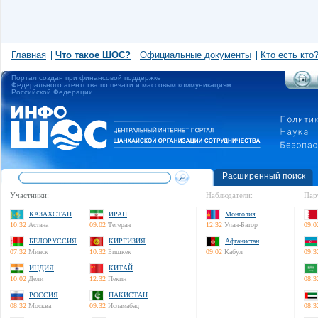
Главная
Что такое ШОС?
Официальные документы
Кто есть кто
Портал создан при финансовой поддержке
Федерального агентства по печати и массовым коммуникациям
Российской Федерации
Расширенный поиск
Участники:
Наблюдатели:
Пар
КАЗАХСТАН
ИРАН
Монголия
10:32
Астана
09:02
Тегеран
12:32
Улан-Батор
09:0
БЕЛОРУССИЯ
КИРГИЗИЯ
Афганистан
07:32
Минск
10:32
Бишкек
09:02
Кабул
09:3
ИНДИЯ
КИТАЙ
10:02
Дели
12:32
Пекин
08:3
РОССИЯ
ПАКИСТАН
08:32
Москва
09:32
Исламабад
08:3