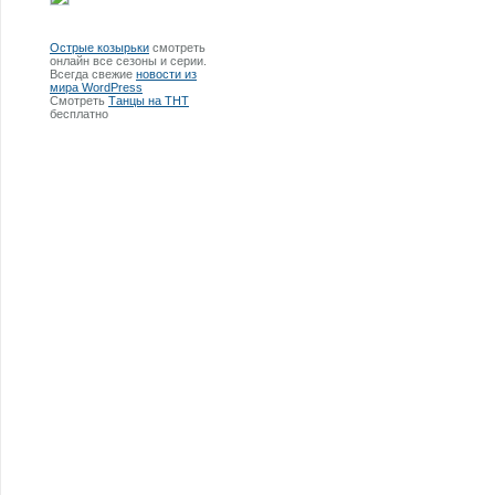
Острые козырьки
смотреть
онлайн все сезоны и серии.
Всегда свежие
новости из
мира WordPress
Смотреть
Танцы на ТНТ
бесплатно