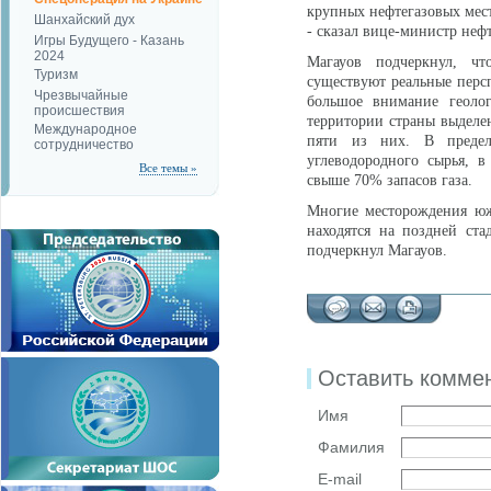
крупных нефтегазовых мест
Шанхайский дух
- сказал вице-министр нефт
Игры Будущего - Казань
2024
Магауов подчеркнул, чт
Туризм
существуют реальные персп
Чрезвычайные
большое внимание геолог
происшествия
территории страны выделе
Международное
пяти из них. В предела
сотрудничество
углеводородного сырья, 
Все темы »
свыше 70% запасов газа.
Многие месторождения юж
находятся на поздней ста
подчеркнул Магауов.
Оставить комме
Имя
Фамилия
E-mail