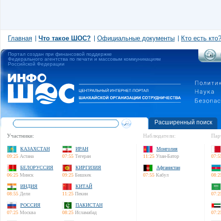
Главная
Что такое ШОС?
Официальные документы
Кто есть кто
Портал создан при финансовой поддержке
Федерального агентства по печати и массовым коммуникациям
Российской Федерации
Расширенный поиск
Участники:
Наблюдатели:
Пар
КАЗАХСТАН
ИРАН
Монголия
09:25
Астана
07:55
Тегеран
11:25
Улан-Батор
07:5
БЕЛОРУССИЯ
КИРГИЗИЯ
Афганистан
06:25
Минск
09:25
Бишкек
07:55
Кабул
08:2
ИНДИЯ
КИТАЙ
08:55
Дели
11:25
Пекин
07:2
РОССИЯ
ПАКИСТАН
07:25
Москва
08:25
Исламабад
07:2