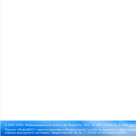
© 2007-2026, Информационное агентство ИнфоРос. Тел.: +7 495 718-84-11, E-mail:
info
Портал «ИнфоШОС» зарегистрирован в Федеральной службе по надзору в сфере массо
охраны культурного наследия. Свидетельство Эл № 77-31649 от 04 апреля 2008 г.