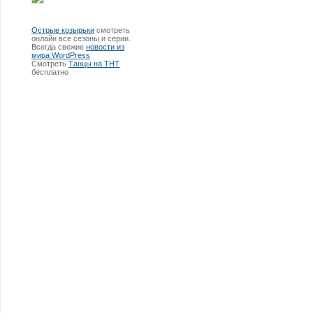
Острые козырьки
смотреть
онлайн все сезоны и серии.
Всегда свежие
новости из
мира WordPress
Смотреть
Танцы на ТНТ
бесплатно