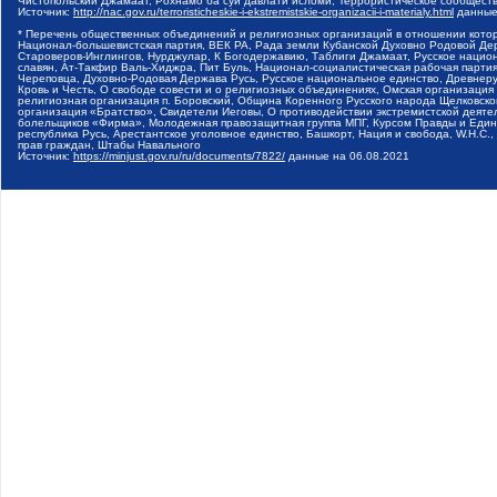
Чистопольский Джамаат, Рохнамо ба суи давлати исломи, Террористическое сообщест
Источник:
http://nac.gov.ru/terroristicheskie-i-ekstremistskie-organizacii-i-materialy.html
данные
* Перечень общественных объединений и религиозных организаций в отношении котор
Национал-большевистская партия, ВЕК РА, Рада земли Кубанской Духовно Родовой Де
Староверов-Инглингов, Нурджулар, К Богодержавию, Таблиги Джамаат, Русское наци
славян, Ат-Такфир Валь-Хиджра, Пит Буль, Национал-социалистическая рабочая парт
Череповца, Духовно-Родовая Держава Русь, Русское национальное единство, Древнер
Кровь и Честь, О свободе совести и о религиозных объединениях, Омская организаци
религиозная организация п. Боровский, Община Коренного Русского народа Щелковског
организация «Братство», Свидетели Иеговы, О противодействии экстремистской деяте
болельщиков «Фирма», Молодежная правозащитная группа МПГ, Курсом Правды и Единен
республика Русь, Арестантское уголовное единство, Башкорт, Нация и свобода, W.H.С
прав граждан, Штабы Навального
Источник:
https://minjust.gov.ru/ru/documents/7822/
данные на
06.08.2021