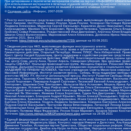
При цитировании и перепечатке материалов ссылка на портал «ИнфоШОС» обязательн
Для использования материалов в печатных изданиях необходимо письменное согласие
Если вы увидели ошибку, выделите ее мышкой и нажмите клавиши Ctrl+Enter
©
Создание сайта
- Инфорос, 2007-2026
* Реестр иностранных средств массовой информации, выполняющих функции иностранн
Голос Америки, Idel.Реалии, Кавказ.Реалии, Крым.Реалии, Телеканал Настоящее Время
Людмила Алексеевна, Маркелов Сергей Евгеньевич, Камалягин Денис Николаевич, Апах
Александрович, Маняхин Петр Борисович, Ярош Юлия Петровна, Чуракова Ольга Влади
Гройсман Софья Романовна, Рождественский Илья Дмитриевич, Апухтина Юлия Владимир
Шмагун Олеся Валентиновна, Мароховская Алеся Алексеевна, Долинина Ирина Никола
редактор 2021, Вега 2021
Источник:
https://minjust.gov.ru/ru/documents/7755/
данные на
03.09.2021
* Сведения реестра НКО, выполняющих функции иностранного агента:
Фонд защиты прав граждан Штаб, Институт права и публичной политики, Лаборатория
Гуманитарное действие, Открытый Петербург, Феникс ПЛЮС, Лига Избирателей, Правов
Крест, Центр Хасдей Ерушалаим, Центр поддержки и содействия развитию средств мас
информационных инициатив Действие, ВМЕСТЕ, Благотворительный фонд охраны здоров
Так, центр Сова, центр Анна, Проект Апрель, Самарская губерния, Эра здоровья, пр
защиты СИБАЛЬТ, Уральская правозащитная группа, Женщины Евразии, Рязанский Мемо
человека, Дальневосточный центр развития гражданских инициатив и социального пар
АКАДЕМИЯ ПО ПРАВАМ ЧЕЛОВЕКА, Частное учреждение Совета Министров северных стр
Массовой Информации, Институт развития прессы - Сибирь, Фонд поддержки свободы 
агентство МЕМО. РУ, Институт региональной прессы, Институт Развития Свободы Инф
Борисовна, Таранова Юлия Николаевна, Туровский Александр Алексеевич, Васильева 
Сергей Георгиевич, Пивоваров Андрей Сергеевич, Писемский Евгений Александрович,
Викторович, Шарипков Олег Викторович, Мальсагов Муса Асланович, Мошель Ирина Ар
Александровна, Исламов Тимур Рифгатович, Романова Ольга Евгеньевна, Щаров Серг
Паутов Юрий Анатольевич, Верховский Александр Маркович, Пислакова-Паркер Марина
Рачинский Ян Збигневич, Жемкова Елена Борисовна, Гудков Лев Дмитриевич, Иллари
Николай Алексеевич, Блинушов Андрей Юрьевич, Мосин Алексей Геннадьевич, Гефтер
Владимировна, Баженова Светлана Куприяновна, Исаев Сергей Владимирович, Максим
Буртина Елена Юрьевна, Гендель Людмила Залмановна, Кокорина Екатерина Алексеев
Подузов Сергей Васильевич, Протасова Ирина Вячеславовна, Литинский Леонид Борис
Добровольская Анна Дмитриевна, Королева Александра Евгеньевна, Смирнов Владими
Петрович, Полякова Мара Федоровна, Резник Генри Маркович, Захаров Герман Конста
Источник:
http://unro.minjust.ru/NKOForeignAgent.aspx
данные на
28.08.2021
* Единый федеральный список организаций, в том числе иностранных и международны
Высший военный Маджлисуль Шура, Конгресс народов Ичкерии и Дагестана, Аль-Каида, 
Движение Талибан, Исламская партия Туркестана, Общество социальных реформ, Общес
Исламское государство, Джабха аль-Нусра ли-Ахль аш-Шам, Народное ополчение имен