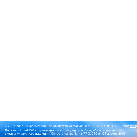
© 2007-2026, Информационное агентство ИнфоРос. Тел.: +7 495 718-84-11, E-mail:
info
Портал «ИнфоШОС» зарегистрирован в Федеральной службе по надзору в сфере массо
охраны культурного наследия. Свидетельство Эл № 77-31649 от 04 апреля 2008 г.