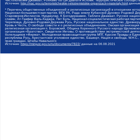
Чистопольский Джамаат, Рохнамо ба суи давлати исломи, Террористическое сообщест
Источник:
http://nac.gov.ru/terroristicheskie-i-ekstremistskie-organizacii-i-materialy.html
данные
* Перечень общественных объединений и религиозных организаций в отношении котор
Национал-большевистская партия, ВЕК РА, Рада земли Кубанской Духовно Родовой Де
Староверов-Инглингов, Нурджулар, К Богодержавию, Таблиги Джамаат, Русское наци
славян, Ат-Такфир Валь-Хиджра, Пит Буль, Национал-социалистическая рабочая парт
Череповца, Духовно-Родовая Держава Русь, Русское национальное единство, Древнер
Кровь и Честь, О свободе совести и о религиозных объединениях, Омская организаци
религиозная организация п. Боровский, Община Коренного Русского народа Щелковског
организация «Братство», Свидетели Иеговы, О противодействии экстремистской деяте
болельщиков «Фирма», Молодежная правозащитная группа МПГ, Курсом Правды и Единен
республика Русь, Арестантское уголовное единство, Башкорт, Нация и свобода, W.H.С
прав граждан, Штабы Навального
Источник:
https://minjust.gov.ru/ru/documents/7822/
данные на
06.08.2021