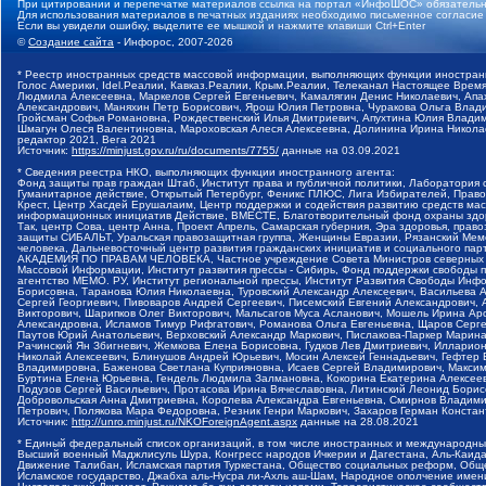
При цитировании и перепечатке материалов ссылка на портал «ИнфоШОС» обязательн
Для использования материалов в печатных изданиях необходимо письменное согласие
Если вы увидели ошибку, выделите ее мышкой и нажмите клавиши Ctrl+Enter
©
Создание сайта
- Инфорос, 2007-2026
* Реестр иностранных средств массовой информации, выполняющих функции иностранн
Голос Америки, Idel.Реалии, Кавказ.Реалии, Крым.Реалии, Телеканал Настоящее Время
Людмила Алексеевна, Маркелов Сергей Евгеньевич, Камалягин Денис Николаевич, Апах
Александрович, Маняхин Петр Борисович, Ярош Юлия Петровна, Чуракова Ольга Влади
Гройсман Софья Романовна, Рождественский Илья Дмитриевич, Апухтина Юлия Владимир
Шмагун Олеся Валентиновна, Мароховская Алеся Алексеевна, Долинина Ирина Никола
редактор 2021, Вега 2021
Источник:
https://minjust.gov.ru/ru/documents/7755/
данные на
03.09.2021
* Сведения реестра НКО, выполняющих функции иностранного агента:
Фонд защиты прав граждан Штаб, Институт права и публичной политики, Лаборатория
Гуманитарное действие, Открытый Петербург, Феникс ПЛЮС, Лига Избирателей, Правов
Крест, Центр Хасдей Ерушалаим, Центр поддержки и содействия развитию средств мас
информационных инициатив Действие, ВМЕСТЕ, Благотворительный фонд охраны здоров
Так, центр Сова, центр Анна, Проект Апрель, Самарская губерния, Эра здоровья, пр
защиты СИБАЛЬТ, Уральская правозащитная группа, Женщины Евразии, Рязанский Мемо
человека, Дальневосточный центр развития гражданских инициатив и социального пар
АКАДЕМИЯ ПО ПРАВАМ ЧЕЛОВЕКА, Частное учреждение Совета Министров северных стр
Массовой Информации, Институт развития прессы - Сибирь, Фонд поддержки свободы 
агентство МЕМО. РУ, Институт региональной прессы, Институт Развития Свободы Инф
Борисовна, Таранова Юлия Николаевна, Туровский Александр Алексеевич, Васильева 
Сергей Георгиевич, Пивоваров Андрей Сергеевич, Писемский Евгений Александрович,
Викторович, Шарипков Олег Викторович, Мальсагов Муса Асланович, Мошель Ирина Ар
Александровна, Исламов Тимур Рифгатович, Романова Ольга Евгеньевна, Щаров Серг
Паутов Юрий Анатольевич, Верховский Александр Маркович, Пислакова-Паркер Марина
Рачинский Ян Збигневич, Жемкова Елена Борисовна, Гудков Лев Дмитриевич, Иллари
Николай Алексеевич, Блинушов Андрей Юрьевич, Мосин Алексей Геннадьевич, Гефтер
Владимировна, Баженова Светлана Куприяновна, Исаев Сергей Владимирович, Максим
Буртина Елена Юрьевна, Гендель Людмила Залмановна, Кокорина Екатерина Алексеев
Подузов Сергей Васильевич, Протасова Ирина Вячеславовна, Литинский Леонид Борис
Добровольская Анна Дмитриевна, Королева Александра Евгеньевна, Смирнов Владими
Петрович, Полякова Мара Федоровна, Резник Генри Маркович, Захаров Герман Конста
Источник:
http://unro.minjust.ru/NKOForeignAgent.aspx
данные на
28.08.2021
* Единый федеральный список организаций, в том числе иностранных и международны
Высший военный Маджлисуль Шура, Конгресс народов Ичкерии и Дагестана, Аль-Каида, 
Движение Талибан, Исламская партия Туркестана, Общество социальных реформ, Общес
Исламское государство, Джабха аль-Нусра ли-Ахль аш-Шам, Народное ополчение имен