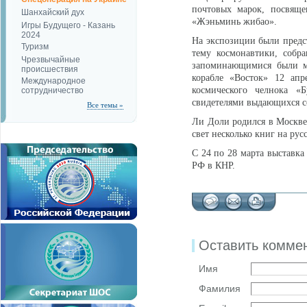
почтовых марок, посвяще
Шанхайский дух
«Жэньминь жибао».
Игры Будущего - Казань
2024
На экспозиции были предс
Туризм
тему космонавтики, собр
Чрезвычайные
запоминающимися были м
происшествия
корабле «Восток» 12 апр
Международное
космического челнока «Б
сотрудничество
свидетелями выдающихся с
Все темы »
Ли Доли родился в Москве 
свет несколько книг на рус
С 24 по 28 марта выставка
РФ в КНР.
Оставить комме
Имя
Фамилия