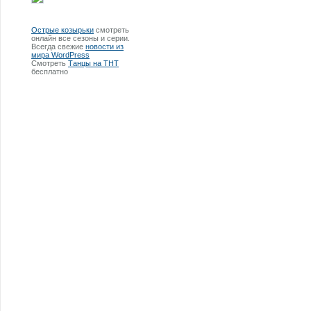
Острые козырьки
смотреть
онлайн все сезоны и серии.
Всегда свежие
новости из
мира WordPress
Смотреть
Танцы на ТНТ
бесплатно