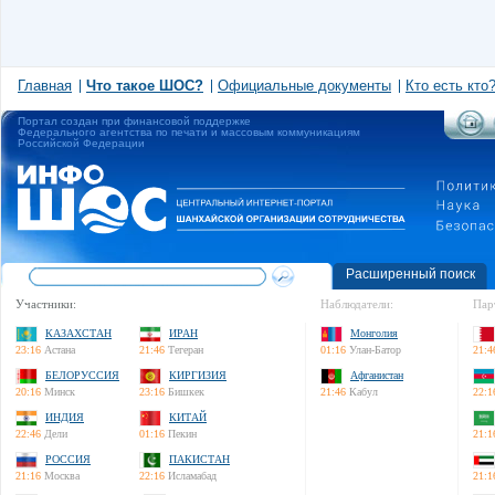
Главная
Что такое ШОС?
Официальные документы
Кто есть кто
Портал создан при финансовой поддержке
Федерального агентства по печати и массовым коммуникациям
Российской Федерации
Расширенный поиск
Участники:
Наблюдатели:
Пар
КАЗАХСТАН
ИРАН
Монголия
23:16
Астана
21:46
Тегеран
01:16
Улан-Батор
21:4
БЕЛОРУССИЯ
КИРГИЗИЯ
Афганистан
20:16
Минск
23:16
Бишкек
21:46
Кабул
22:1
ИНДИЯ
КИТАЙ
22:46
Дели
01:16
Пекин
21:1
РОССИЯ
ПАКИСТАН
21:16
Москва
22:16
Исламабад
21:1