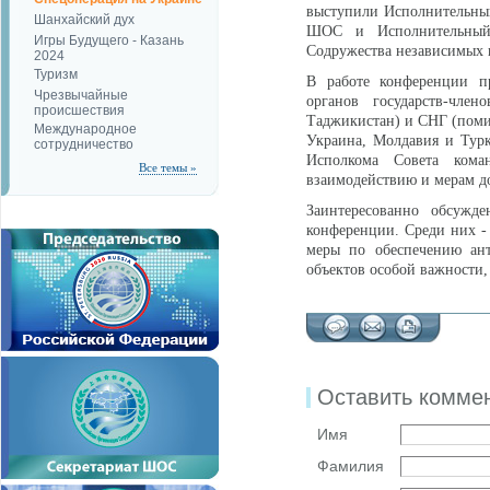
выступили Исполнительный
Шанхайский дух
ШОС и Исполнительный к
Игры Будущего - Казань
Содружества независимых г
2024
Туризм
В работе конференции пр
Чрезвычайные
органов государств-чле
происшествия
Таджикистан) и СНГ (поми
Международное
Украина, Молдавия и Турк
сотрудничество
Исполкома Совета ком
Все темы »
взаимодействию и мерам до
Заинтересованно обсужд
конференции. Среди них -
меры по обеспечению ант
объектов особой важности,
Оставить комме
Имя
Фамилия