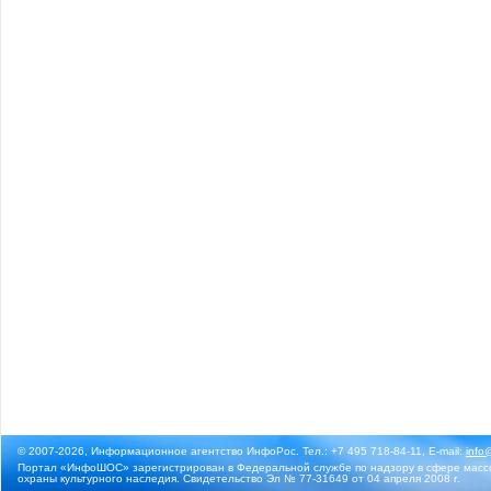
© 2007-2026, Информационное агентство ИнфоРос. Тел.: +7 495 718-84-11, E-mail:
info
Портал «ИнфоШОС» зарегистрирован в Федеральной службе по надзору в сфере массо
охраны культурного наследия. Свидетельство Эл № 77-31649 от 04 апреля 2008 г.