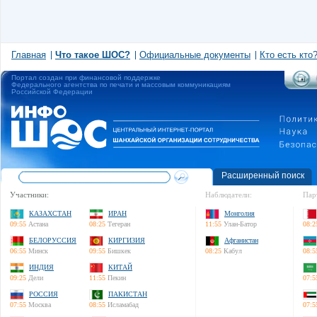
Главная
Что такое ШОС?
Официальные документы
Кто есть кто
Портал создан при финансовой поддержке
Федерального агентства по печати и массовым коммуникациям
Российской Федерации
Расширенный поиск
Участники:
Наблюдатели:
Пар
КАЗАХСТАН
ИРАН
Монголия
09:55
Астана
08:25
Тегеран
11:55
Улан-Батор
08:2
БЕЛОРУССИЯ
КИРГИЗИЯ
Афганистан
06:55
Минск
09:55
Бишкек
08:25
Кабул
08:5
ИНДИЯ
КИТАЙ
09:25
Дели
11:55
Пекин
07:5
РОССИЯ
ПАКИСТАН
07:55
Москва
08:55
Исламабад
07:5