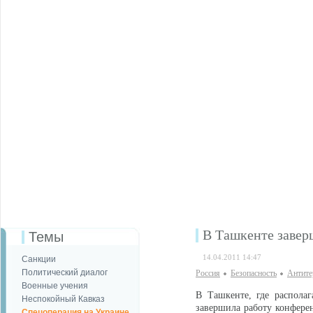
В Ташкенте заве
Темы
14.04.2011 14:47
Санкции
Политический диалог
Россия
Безопаcность
Антите
Военные учения
В Ташкенте, где располаг
Неспокойный Кавказ
завершила работу конфере
Спецоперация на Украине