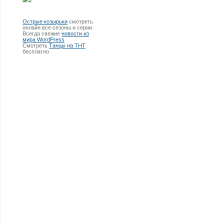
Острые козырьки
смотреть
онлайн все сезоны и серии.
Всегда свежие
новости из
мира WordPress
Смотреть
Танцы на ТНТ
бесплатно