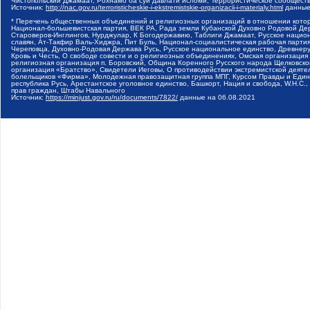
Чистопольский Джамаат, Рохнамо ба суи давлати исломи, Террористическое сообщест
Источник:
http://nac.gov.ru/terroristicheskie-i-ekstremistskie-organizacii-i-materialy.html
данные
* Перечень общественных объединений и религиозных организаций в отношении котор
Национал-большевистская партия, ВЕК РА, Рада земли Кубанской Духовно Родовой Де
Староверов-Инглингов, Нурджулар, К Богодержавию, Таблиги Джамаат, Русское наци
славян, Ат-Такфир Валь-Хиджра, Пит Буль, Национал-социалистическая рабочая парт
Череповца, Духовно-Родовая Держава Русь, Русское национальное единство, Древнер
Кровь и Честь, О свободе совести и о религиозных объединениях, Омская организаци
религиозная организация п. Боровский, Община Коренного Русского народа Щелковског
организация «Братство», Свидетели Иеговы, О противодействии экстремистской деяте
болельщиков «Фирма», Молодежная правозащитная группа МПГ, Курсом Правды и Единен
республика Русь, Арестантское уголовное единство, Башкорт, Нация и свобода, W.H.С
прав граждан, Штабы Навального
Источник:
https://minjust.gov.ru/ru/documents/7822/
данные на
06.08.2021