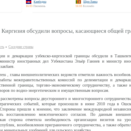
Камбоджа
Шри-Ланка
16:03
Пномпень
16:03
Коломбо
и Киргизия обсудили вопросы, касающиеся общей г
сть
Соседние страны
ии и демаркации узбекско-киргизской границы обсудили в Ташкенте
 министр иностранных дел Узбекистана Эльёр Ганиев и министр ино
закбаев.
ess , главы внешнеполитических ведомств отметили важность возобнов
аботы межправительственных комиссий по делимитации и демаркац
ственной границы, торгово-экономическому сотрудничеству, а также 
воров по водно-энергетическим и имущественным вопросам.
 рассмотрены вопросы двустороннего и многостороннего сотрудничества
 трагических событий, которые произошли в июне 2010 года в Ошс
. Стороны пришли к мнению, что заключение международной независи
ать восстановлению межэтнического согласия. По данным внешнеп
ская сторона отметила необходимость организации визитов на ур
еспублик, возобновления приграничного сотрудничества, а также обратил
ке минеральных удобрений для сельского хозяйства.