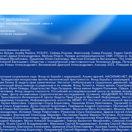
mail:
info@infoshos.ru
ре массовых коммуникаций, связи и
8 г.
язательна.
согласие редакции
иностранного агента:
щее Время, Azatliq Radiosi, PCE/PC, Сибирь.Реалии, Фактограф, Север.Реалии, Радио Св
ончич Дарья Александровна, Medusa Project, Первое антикоррупционное СМИ, VTimes.io, 
ария Михайловна, Лукьянова Юлия Сергеевна, Маетная Елизавета Витальевна, The Insid
ексей Евгеньевич, Общество с ограниченной ответственностью Телеканал Дождь, Петров 
н Роман Александрович, Великовский Дмитрий Александрович, Альтаир 2021, Ромашки мо
оратория социальных наук, Фонд по борьбе с коррупцией, Альянс врачей, НАСИЛИЮ.НЕТ, 
Гражданская инициатива против экологической преступности, Фонд борьбы с коррупцией,
чая Линия, В защиту прав заключенных, Институт глобализации и социальных движений,
тельный фонд помощи осужденным и их семьям, Фонд Тольятти, Новое время, Серебряная т
Центр Юрия Левады, Издательство Парк Гагарина, Фонд имени Андрея Рылькова, Сфера, 
еловека, Фонд защиты гласности, Российский исследовательский центр по правам челове
йствие, Центр независимых социологических исследований, Сутяжник, АКАДЕМИЯ ПО ПР
р Трансперенси Интернешнл-Р, Центр Защиты Прав Средств Массовой Информации, Институ
 академика Сахарова, Информационное агентство МЕМО. РУ, Институт региональной пресс
Лилия Айратовна, Сидорович Ольга Борисовна, Таранова Юлия Николаевна, Туровский Ал
а Ольга Андреевна, Дугин Сергей Георгиевич, Пивоваров Андрей Сергеевич, Писемский Е
в Роман Викторович, Шарипков Олег Викторович, Мальсагов Муса Асланович, Мошель Ири
ександровна, Исламов Тимур Рифгатович, Романова Ольга Евгеньевна, Щаров Сергей Але
льевич, Верховский Александр Маркович, Пислакова-Паркер Марина Петровна, Кочеткова
, Жемкова Елена Борисовна, Гудков Лев Дмитриевич, Илларионова Юлия Юрьевна, Саранг
Андрей Юрьевич, Мосин Алексей Геннадьевич, Гефтер Валентин Михайлович, Симонов Але
а, Исаев Сергей Владимирович, Максимов Сергей Владимирович, Беляев Сергей Иванович
 Кокорина Екатерина Алексеевна, Шуманов Илья Вячеславович, Арапова Галина Юрьевна
Литинский Леонид Борисович, Лукашевский Сергей Маркович, Бахмин Вячеслав Иванович,