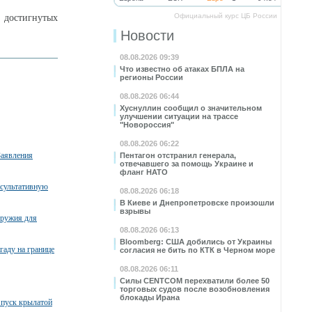
Официальный курс ЦБ России
достигнутых
Новости
08.08.2026 09:39
Что известно об атаках БПЛА на
регионы России
08.08.2026 06:44
Хуснуллин сообщил о значительном
улучшении ситуации на трассе
"Новороссия"
08.08.2026 06:22
Заявления
Пентагон отстранил генерала,
отвечавшего за помощь Украине и
фланг НАТО
нсультативную
08.08.2026 06:18
В Киеве и Днепропетровске произошли
взрывы
оружия для
08.08.2026 06:13
Bloomberg: США добились от Украины
гаду на границе
согласия не бить по КТК в Черном море
08.08.2026 06:11
Силы CENTCOM перехватили более 50
торговых судов после возобновления
блокады Ирана
пуск крылатой