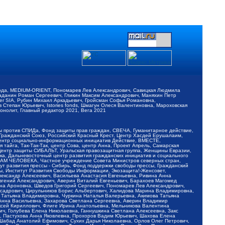
обода, MEDIUM-ORIENT, Пономарев Лев Александрович, Савицкая Людмила
Баданин Роман Сергеевич, Гликин Максим Александрович, Маняхин Петр
er SIA, Рубин Михаил Аркадьевич, Гройсман Софья Романовна,
Степан Юрьевич, Istories fonds, Шмагун Олеся Валентиновна, Мароховская
нолит, Главный редактор 2021, Вега 2021
Мы против СПИДа, Фонд защиты прав граждан, СВЕЧА, Гуманитарное действие,
 Гражданский Союз, Российский Красный Крест, Центр Хасдей Ерушалаим,
 Центр социально-информационных инициатив Действие, ВМЕСТЕ,
айга, Так-Так-Так, центр Сова, центр Анна, Проект Апрель, Самарская
Центр защиты СИБАЛЬТ, Уральская правозащитная группа, Женщины Евразии,
ка, Дальневосточный центр развития гражданских инициатив и социального
АВАМ ЧЕЛОВЕКА, Частное учреждение Совета Министров северных стран,
т развития прессы - Сибирь, Фонд поддержки свободы прессы, Гражданский
ы, Институт Развития Свободы Информации, Экозащита!-Женсовет,
ександр Алексеевич, Васильева Анастасия Евгеньевна, Ривина Анна
вгений Александрович, Аверин Виталий Евгеньевич, Барахоев Магомед
на Ароновна, Шведов Григорий Сергеевич, Пономарев Лев Александрович,
ксадрович, Цирульников Борис Альбертович, Халидова Марина Владимировна,
 Татьяна Владимировна, Чуркина Наталья Валерьевна, Акимова Татьяна
 Анна Васильевна, Захарова Светлана Сергеевна, Аверин Владимир
ксей Кириллович, Флиге Ирина Анатольевна, Мельникова Валентина
, Голубева Елена Николаевна, Ганнушкина Светлана Алексеевна, Закс
, Пастухова Анна Яковлевна, Прохоров Вадим Юрьевич, Шахова Елена
 Шабад Анатолий Ефимович, Сухих Дарья Николаевна, Орлов Олег Петрович,