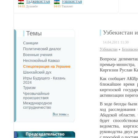
ТАДЖИКИСТАН
УЗБЕКИСТАН
14:03
Душанбе
14:03
Ташкент
Узбекистан 
Темы
14.04.2011 11:30
Санкции
Политический диалог
Узбекистан
Безопаcно
Военные учения
Вопросы делимитац
Неспокойный Кавказ
премьер-министра,
Спецоперация на Украине
Киргизии Руслан Ка
Шанхайский дух
Игры Будущего - Казань
Как сообщает АКИpr
2024
ближайшее время р
Туризм
киргизской государ
Чрезвычайные
активизации перего
происшествия
Международное
В ходе беседы были
сотрудничество
ход расследования
Все темы »
Абадской областях
будет способствов
ведомства, киргиз
руководства двух р
с просьбой о постав