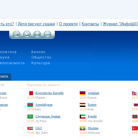
сть кто?
Дети рисуют сказки
О проекте
Контакты
Журнал "ИнфоШО
оиск
ли:
Партнеры по диалогу:
олия
Королевство Бахрейн
Армения
Батор
13:33
Манама
13:33
Ереван
13:3
нистан
Азербайджан
Египет
л
14:03
Баку
12:03
Каир
13:0
Саудовская Аравия
Кувейт
13:03
Эр-Рияд
13:03
Эль-Кувейт
13:0
ОАЭ
Мьянма
13:03
Абу-Даби
13:03
Нейпьидо
12:0