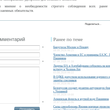
и мнение о необходимости строгого соблюдения всех ранее 
взаимных обязательств.
Поделиться…
омментарий
Ранее по теме
Биоугроза Москве и Пекину
*
08.08.2026 06:25
Членство Армении в ЕС и принципы ЕАЭС. 
Пашиняна
*
07.08.2026 11:16
Лидеры ЦА и Азербайджана собрались на ко
встречу в Чолпон-Ате
03.08.2026 06:22
В ОДКБ допустили использование ядерного 
защиты союзников
03.08.2026 06:14
Белоруссия создает десантно-штурмовую бри
с Украиной
02.08.2026 19:00
Армянская форель в мутной воде Пашиняна
*
31.07.2026 16:06
Силы самообороны Японии впервые провели 