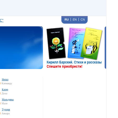
RU
EN
CN
С"
Непал
3
Катманду
Катар
3
Доха
Мальдивы
3
Мале
Турция
3
Анкара