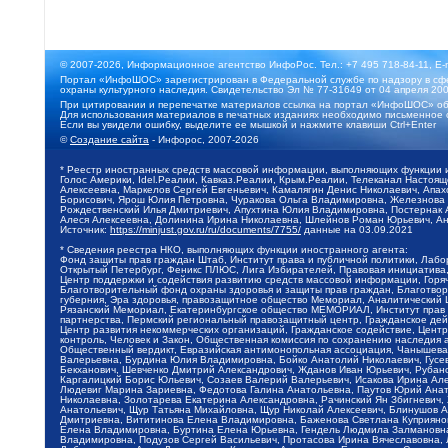
© 2007-2026, Информационное агентство ИнфоРос. Тел.: +7 495 718-84-11, E-
Портал «ИнфоШОС» зарегистрирован в Федеральной службе по надзору в сфе
охраны культурного наследия. Свидетельство Эл № 77-31649 от 04 апреля 200
При цитировании и перепечатке материалов ссылка на портал «ИнфоШОС» об
Для использования материалов в печатных изданиях необходимо письменное 
Если вы увидели ошибку, выделите ее мышкой и нажмите клавиши Ctrl+Enter
©
Создание сайта
- Инфорос, 2007-2026
* Реестр иностранных средств массовой информации, выполняющих функции 
Голос Америки, Idel.Реалии, Кавказ.Реалии, Крым.Реалии, Телеканал Настоя
Алексеевна, Маркелов Сергей Евгеньевич, Камалягин Денис Николаевич, Апах
Борисович, Ярош Юлия Петровна, Чуракова Ольга Владимировна, Железнова М
Рождественский Илья Дмитриевич, Апухтина Юлия Владимировна, Постернак Ал
Алеся Алексеевна, Долинина Ирина Николаевна, Шлейнов Роман Юрьевич, Ани
Источник:
https://minjust.gov.ru/ru/documents/7755/
данные на
03.09.2021
* Сведения реестра НКО, выполняющих функции иностранного агента:
Фонд защиты прав граждан Штаб, Институт права и публичной политики, Лаб
Открытый Петербург, Феникс ПЛЮС, Лига Избирателей, Правовая инициатива, 
Центр поддержки и содействия развитию средств массовой информации, Горя
Благотворительный фонд охраны здоровья и защиты прав граждан, Благотвори
губерния, Эра здоровья, правозащитное общество Мемориал, Аналитический 
Рязанский Мемориал, Екатеринбургское общество МЕМОРИАЛ, Институт прав ч
партнерства, Пермский региональный правозащитный центр, Гражданское де
Центр развития некоммерческих организаций, Гражданское содействие, Цент
контроль, Человек и Закон, Общественная комиссия по сохранению наследия
Общественный вердикт, Евразийская антимонопольная ассоциация, Чанышева 
Валерьевна, Бурдина Юлия Владимировна, Бойко Анатолий Николаевич, Гусев
Бекханович, Шевченко Дмитрий Александрович, Жданов Иван Юрьевич, Рубано
Каргалицкий Борис Юльевич, Созаев Валерий Валерьевич, Исакова Ирина Ал
Людевиг Марина Зариевна, Федотова Галина Анатольевна, Паутов Юрий Анато
Николаевна, Золотарева Екатерина Александровна, Рачинский Ян Збигневич
Анатольевич, Щур Татьяна Михайловна, Щур Николай Алексеевич, Блинушов 
Дмитриевна, Вититинова Елена Владимировна, Баженова Светлана Куприяновн
Елена Владимировна, Буртина Елена Юрьевна, Гендель Людмила Залмановна,
Владимировна, Подузов Сергей Васильевич, Протасова Ирина Вячеславовна, 