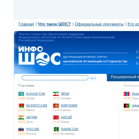
Главная
Что такое ШОС?
Официальные документы
Кто е
Портал создан при финансовой поддержке
Федерального агентства по печати и массовым коммуникациям
Российской Федерации
Расширенный п
Участники:
Наблюдате
КАЗАХСТАН
ИРАН
Монг
15:03
Астана
13:33
Тегеран
17:03
Улан-
БЕЛОРУССИЯ
КИРГИЗИЯ
Афга
12:03
Минск
15:03
Бишкек
13:33
Кабу
ИНДИЯ
КИТАЙ
14:33
Дели
17:03
Пекин
РОССИЯ
ПАКИСТАН
13:03
Москва
14:03
Исламабад