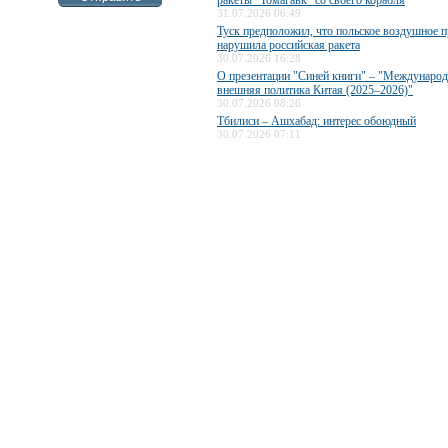
ракеты "Томагавк" со своего корабля
31.07.2026 06:49
Туск предположил, что польское воздушное п
нарушила российская ракета
30.07.2026 16:28
О презентации "Синей книги" – "Международ
внешняя политика Китая (2025–2026)"
30.07.2026 08:26
Тбилиси – Ашхабад: интерес обоюдный
30.07.2026 07:11