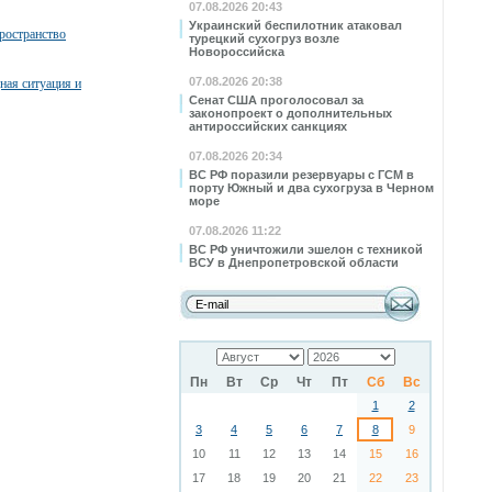
07.08.2026 20:43
Украинский беспилотник атаковал
ространство
турецкий сухогруз возле
Новороссийска
07.08.2026 20:38
ная ситуация и
Сенат США проголосовал за
законопроект о дополнительных
антироссийских санкциях
07.08.2026 20:34
ВС РФ поразили резервуары с ГСМ в
порту Южный и два сухогруза в Черном
море
07.08.2026 11:22
ВС РФ уничтожили эшелон с техникой
ВСУ в Днепропетровской области
Пн
Вт
Ср
Чт
Пт
Сб
Вс
1
2
3
4
5
6
7
8
9
10
11
12
13
14
15
16
17
18
19
20
21
22
23