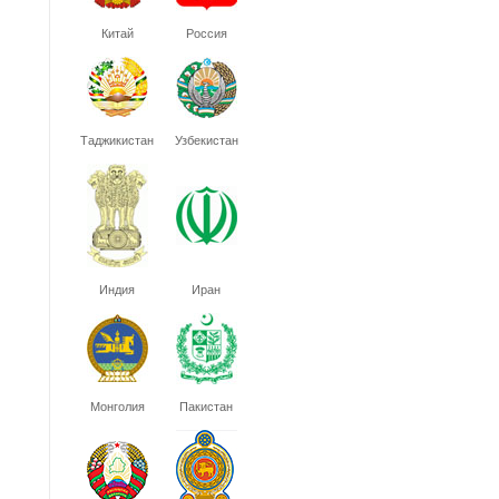
Китай
Россия
Таджикистан
Узбекистан
Индия
Иран
Монголия
Пакистан