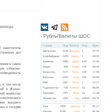
раницы
Рубль/Валюты ШОС
Страна
Код
Валюта
Ном.
Курс
 заместитель
Австралия
AUD
Доллар
1
57.75
странных дел
Азербайджан
AZN
Манат
1
48.33
Армения
AMD
Драм
100
22.44
ления в самое
Индия
INR
Рупия
100
86.30
ии узбекско-
Казахстан
KZT
Тенге
100
17.58
необходимость
Киргизия
KGS
Сом
100
93.96
КНР
CNY
Юань
1
12.17
, в том числе
Таджикистан
TJS
Сомони
10
88.85
кой и Жалал-
мой комиссии
Турецкая
TRY
Лира
10
17.28
олитического
Узбекистан
UZS
Сум
10000
68.75
овне высшего
Cша
USD
Доллар
1
82.17
ась к соседям
Eвропа
EUR
Евро
1
94.84