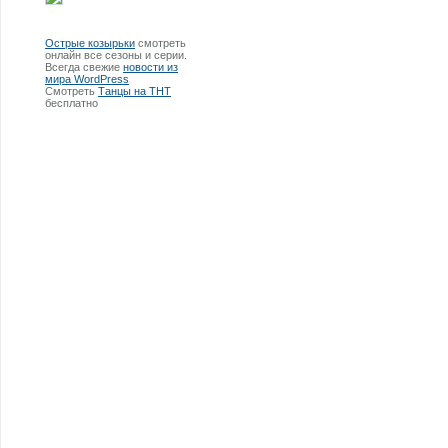
Острые козырьки
смотреть
онлайн все сезоны и серии.
Всегда свежие
новости из
мира WordPress
Смотреть
Танцы на ТНТ
бесплатно