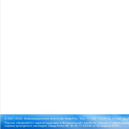
© 2007-2026, Информационное агентство ИнфоРос. Тел.: +7 495 718-84-11, E-mail:
info
Портал «ИнфоШОС» зарегистрирован в Федеральной службе по надзору в сфере массо
охраны культурного наследия. Свидетельство Эл № 77-31649 от 04 апреля 2008 г.