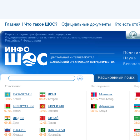
Главная
Что такое ШОС?
Официальные документы
Кто есть кто
Портал создан при финансовой поддержке
Федерального агентства по печати и массовым коммуникациям
Российской Федерации
Расширенный поиск
Участники:
Наблюдатели:
Пар
КАЗАХСТАН
ИРАН
Монголия
10:05
Астана
08:35
Тегеран
12:05
Улан-Батор
08:3
БЕЛОРУССИЯ
КИРГИЗИЯ
Афганистан
07:05
Минск
10:05
Бишкек
08:35
Кабул
09:0
ИНДИЯ
КИТАЙ
09:35
Дели
12:05
Пекин
08:0
РОССИЯ
ПАКИСТАН
08:05
Москва
09:05
Исламабад
08:0