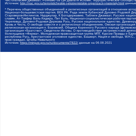
Чистопольский Джамаат, Рохнамо ба суи давлати исломи, Террористическое сообщест
Источник:
http://nac.gov.ru/terroristicheskie-i-ekstremistskie-organizacii-i-materialy.html
данные
* Перечень общественных объединений и религиозных организаций в отношении котор
Национал-большевистская партия, ВЕК РА, Рада земли Кубанской Духовно Родовой Де
Староверов-Инглингов, Нурджулар, К Богодержавию, Таблиги Джамаат, Русское наци
славян, Ат-Такфир Валь-Хиджра, Пит Буль, Национал-социалистическая рабочая парт
Череповца, Духовно-Родовая Держава Русь, Русское национальное единство, Древнер
Кровь и Честь, О свободе совести и о религиозных объединениях, Омская организаци
религиозная организация п. Боровский, Община Коренного Русского народа Щелковског
организация «Братство», Свидетели Иеговы, О противодействии экстремистской деяте
болельщиков «Фирма», Молодежная правозащитная группа МПГ, Курсом Правды и Единен
республика Русь, Арестантское уголовное единство, Башкорт, Нация и свобода, W.H.С
прав граждан, Штабы Навального
Источник:
https://minjust.gov.ru/ru/documents/7822/
данные на
06.08.2021