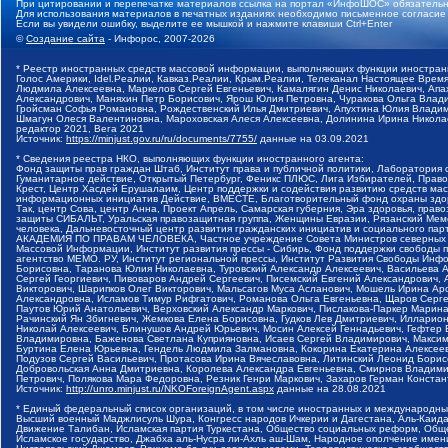
При цитировании и перепечатке материалов ссылка на портал «ИнфоШОС» обязательн
Для использования материалов в печатных изданиях необходимо письменное согласие
Если вы увидели ошибку, выделите ее мышкой и нажмите клавиши Ctrl+Enter
©
Создание сайта
- Инфорос, 2007-2026
* Реестр иностранных средств массовой информации, выполняющих функции иностранн
Голос Америки, Idel.Реалии, Кавказ.Реалии, Крым.Реалии, Телеканал Настоящее Время
Людмила Алексеевна, Маркелов Сергей Евгеньевич, Камалягин Денис Николаевич, Апах
Александрович, Маняхин Петр Борисович, Ярош Юлия Петровна, Чуракова Ольга Влади
Гройсман Софья Романовна, Рождественский Илья Дмитриевич, Апухтина Юлия Владимир
Шмагун Олеся Валентиновна, Мароховская Алеся Алексеевна, Долинина Ирина Никола
редактор 2021, Вега 2021
Источник:
https://minjust.gov.ru/ru/documents/7755/
данные на
03.09.2021
* Сведения реестра НКО, выполняющих функции иностранного агента:
Фонд защиты прав граждан Штаб, Институт права и публичной политики, Лаборатория
Гуманитарное действие, Открытый Петербург, Феникс ПЛЮС, Лига Избирателей, Правов
Крест, Центр Хасдей Ерушалаим, Центр поддержки и содействия развитию средств мас
информационных инициатив Действие, ВМЕСТЕ, Благотворительный фонд охраны здоров
Так, центр Сова, центр Анна, Проект Апрель, Самарская губерния, Эра здоровья, пр
защиты СИБАЛЬТ, Уральская правозащитная группа, Женщины Евразии, Рязанский Мемо
человека, Дальневосточный центр развития гражданских инициатив и социального пар
АКАДЕМИЯ ПО ПРАВАМ ЧЕЛОВЕКА, Частное учреждение Совета Министров северных стр
Массовой Информации, Институт развития прессы - Сибирь, Фонд поддержки свободы 
агентство МЕМО. РУ, Институт региональной прессы, Институт Развития Свободы Инф
Борисовна, Таранова Юлия Николаевна, Туровский Александр Алексеевич, Васильева 
Сергей Георгиевич, Пивоваров Андрей Сергеевич, Писемский Евгений Александрович,
Викторович, Шарипков Олег Викторович, Мальсагов Муса Асланович, Мошель Ирина Ар
Александровна, Исламов Тимур Рифгатович, Романова Ольга Евгеньевна, Щаров Серг
Паутов Юрий Анатольевич, Верховский Александр Маркович, Пислакова-Паркер Марина
Рачинский Ян Збигневич, Жемкова Елена Борисовна, Гудков Лев Дмитриевич, Иллари
Николай Алексеевич, Блинушов Андрей Юрьевич, Мосин Алексей Геннадьевич, Гефтер
Владимировна, Баженова Светлана Куприяновна, Исаев Сергей Владимирович, Максим
Буртина Елена Юрьевна, Гендель Людмила Залмановна, Кокорина Екатерина Алексеев
Подузов Сергей Васильевич, Протасова Ирина Вячеславовна, Литинский Леонид Борис
Добровольская Анна Дмитриевна, Королева Александра Евгеньевна, Смирнов Владими
Петрович, Полякова Мара Федоровна, Резник Генри Маркович, Захаров Герман Конста
Источник:
http://unro.minjust.ru/NKOForeignAgent.aspx
данные на
28.08.2021
* Единый федеральный список организаций, в том числе иностранных и международны
Высший военный Маджлисуль Шура, Конгресс народов Ичкерии и Дагестана, Аль-Каида, 
Движение Талибан, Исламская партия Туркестана, Общество социальных реформ, Общес
Исламское государство, Джабха аль-Нусра ли-Ахль аш-Шам, Народное ополчение имен