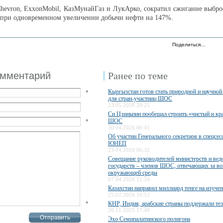
hevron, ExxonMobil, КазМунайГаз и ЛукАрко, сократил сжигание выбро
, при одновременном увеличении добычи нефти на 147%.
Поделиться…
омментарий
Ранее по теме
Кыргызстан готов стать природной и научной
*
для стран-участниц ШОС
23.05.2026 20:25
Си Цзиньпин пообещал строить «чистый и кр
*
ШОС
30.04.2026 06:41
Об участии Генерального секретаря в спецсе
ЮНЕП
23.04.2026 06:32
Совещание руководителей министерств и вед
государств – членов ШОС, отвечающих за в
окружающей среды
07.04.2026 12:50
Казахстан направил миллиард тенге на изуче
25.02.2026 10:52
*
КНР, Индия, арабские страны поддержали те
26.11.2025 17:40
Эхо Семипалатинского полигона