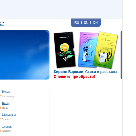
RU
EN
CN
С"
Непал
2
Катманду
Катар
2
Доха
Мальдивы
2
Мале
Турция
2
Анкара