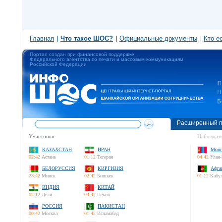
Главная
Что такое ШОС?
Официальные документы
Кто е
Портал создан при финансовой поддержке
Федерального агентства по печати и массовым коммуникациям
Российской Федерации
Расширенный п
Участники:
Наблюдате
КАЗАХСТАН
ИРАН
Монг
02:42
Астана
01:12
Тегеран
04:42
Улан-
БЕЛОРУССИЯ
КИРГИЗИЯ
Афга
23:42
Минск
02:42
Бишкек
01:12
Кабу
ИНДИЯ
КИТАЙ
02:12
Дели
04:42
Пекин
РОССИЯ
ПАКИСТАН
00:42
Москва
01:42
Исламабад