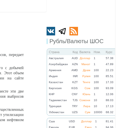
Рубль/Валюты ШОС
Страна
Код
Валюта
Ном.
Курс
сов, передает
Австралия
AUD
Доллар
1
57.38
Азербайджан
AZN
Манат
1
47.89
го с добычей
Армения
AMD
Драм
100
22.23
н. Этот объем
Индия
INR
Рупия
100
85.51
нии на сайте
Казахстан
KZT
Тенге
100
17.33
Киргизия
KGS
Сом
100
93.09
месте эти две
КНР
CNY
Юань
1
12.06
ения выбросов
Таджикистан
TJS
Сомони
10
88.03
Турецкая
TRY
Лира
10
17.13
существленных
Узбекистан
UZS
Сум
10000
68.32
кт утилизации
ском нефтяном
Cша
USD
Доллар
1
81.41
Eвропа
EUR
Евро
1
94.06