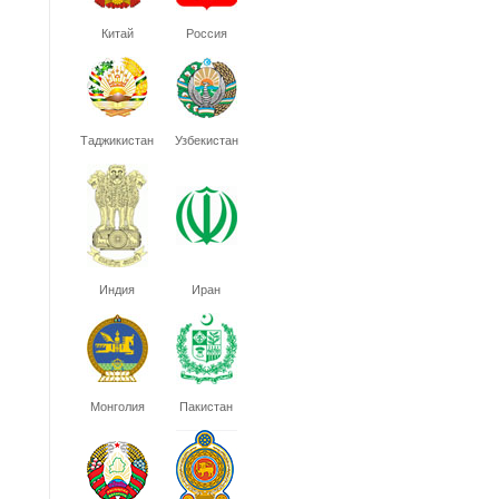
Китай
Россия
Таджикистан
Узбекистан
Индия
Иран
Монголия
Пакистан