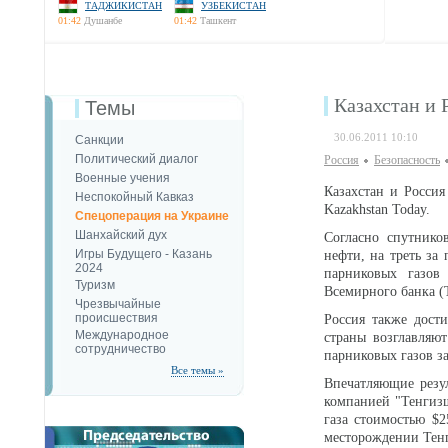
ТАДЖИКИСТАН
УЗБЕКИСТАН
01:42
Душанбе
01:42
Ташкент
Казахстан и 
Темы
30.06.2011 10:10
Санкции
Политический диалог
Россия
Безопаcность
Военные учения
Казахстан и Росси
Неспокойный Кавказ
Kazakhstan Today.
Спецоперация на Украине
Шанхайский дух
Согласно спутнико
Игры Будущего - Казань
нефти, на треть за
2024
парниковых газов
Туризм
Всемирного банка (
Чрезвычайные
происшествия
Россия также дости
Международное
страны возглавляю
сотрудничество
парниковых газов з
Все темы »
Впечатляющие резул
компанией "Тенгиз
газа стоимостью $2
месторождении Тен