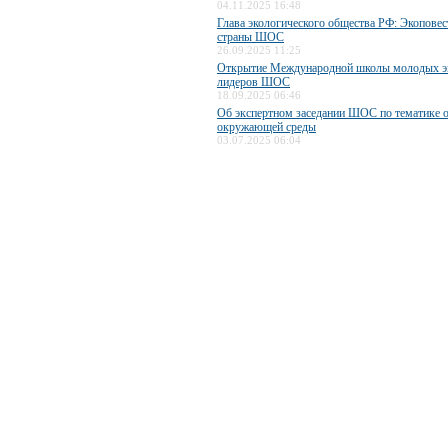
04.11.2025 16:48
Глава экологического общества РФ: Экоповес
страны ШОС
26.09.2025 11:25
Открытие Международной школы молодых э
лидеров ШОС
18.09.2025 06:46
Об экспертном заседании ШОС по тематике 
окружающей среды
03.07.2025 06:04