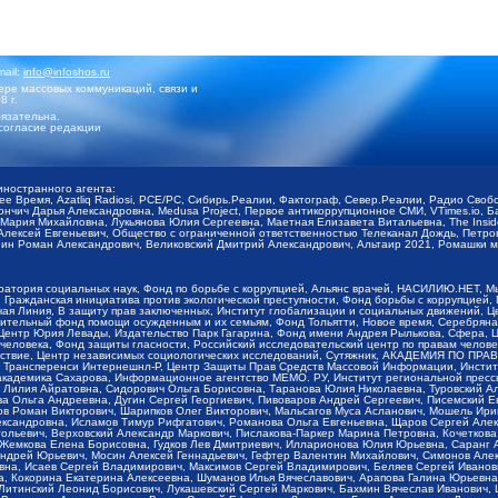
mail:
info@infoshos.ru
ре массовых коммуникаций, связи и
8 г.
язательна.
согласие редакции
иностранного агента:
щее Время, Azatliq Radiosi, PCE/PC, Сибирь.Реалии, Фактограф, Север.Реалии, Радио Св
ончич Дарья Александровна, Medusa Project, Первое антикоррупционное СМИ, VTimes.io, 
ария Михайловна, Лукьянова Юлия Сергеевна, Маетная Елизавета Витальевна, The Insid
ексей Евгеньевич, Общество с ограниченной ответственностью Телеканал Дождь, Петров 
н Роман Александрович, Великовский Дмитрий Александрович, Альтаир 2021, Ромашки мо
оратория социальных наук, Фонд по борьбе с коррупцией, Альянс врачей, НАСИЛИЮ.НЕТ, 
Гражданская инициатива против экологической преступности, Фонд борьбы с коррупцией,
чая Линия, В защиту прав заключенных, Институт глобализации и социальных движений,
тельный фонд помощи осужденным и их семьям, Фонд Тольятти, Новое время, Серебряная т
Центр Юрия Левады, Издательство Парк Гагарина, Фонд имени Андрея Рылькова, Сфера, 
еловека, Фонд защиты гласности, Российский исследовательский центр по правам челове
йствие, Центр независимых социологических исследований, Сутяжник, АКАДЕМИЯ ПО ПР
р Трансперенси Интернешнл-Р, Центр Защиты Прав Средств Массовой Информации, Институ
 академика Сахарова, Информационное агентство МЕМО. РУ, Институт региональной пресс
Лилия Айратовна, Сидорович Ольга Борисовна, Таранова Юлия Николаевна, Туровский Ал
а Ольга Андреевна, Дугин Сергей Георгиевич, Пивоваров Андрей Сергеевич, Писемский Е
в Роман Викторович, Шарипков Олег Викторович, Мальсагов Муса Асланович, Мошель Ири
ександровна, Исламов Тимур Рифгатович, Романова Ольга Евгеньевна, Щаров Сергей Але
льевич, Верховский Александр Маркович, Пислакова-Паркер Марина Петровна, Кочеткова
, Жемкова Елена Борисовна, Гудков Лев Дмитриевич, Илларионова Юлия Юрьевна, Саранг
Андрей Юрьевич, Мосин Алексей Геннадьевич, Гефтер Валентин Михайлович, Симонов Але
а, Исаев Сергей Владимирович, Максимов Сергей Владимирович, Беляев Сергей Иванович
 Кокорина Екатерина Алексеевна, Шуманов Илья Вячеславович, Арапова Галина Юрьевна
Литинский Леонид Борисович, Лукашевский Сергей Маркович, Бахмин Вячеслав Иванович,