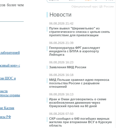
сов более чем
Официальный курс ЦБ России
Новости
06.08.2026 21:42
Путин вывел "Шереметьево" из
стратегического списка с целью снять
препятствие для приватизации
06.08.2026 21:39
Генпрокуратура ФРГ расследует
инцидента с БПЛА в аэропорту
 лабораторией
Лейпцига
06.08.2026 16:23
асивый мир» с
Заявления МИД России
06.08.2026 16:18
ссии ШОС и
МИД Польши сравнил идею переноса
посольства России с разрывом
отношений
омств
06.08.2026 16:13
опросы охраны
Иран и Оман договорились о схеме
возобновления движения через
Ормузский пролив на 60 дней
ние Каспия
06.08.2026 07:50
зисы РФ
СКР сообщил о 640 погибших мирных
жителях при вторжении ВСУ в Курскую
область