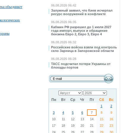
06.08.2026 06:42
тка объединяет
Залужный заявил, что Киев исчерпал
ресурс вооружений в конфликте
кологических
06.08.2026 06:35
Кабмин РФ разрешил до 1 июля 2027
года импорт, выпуск и обращение
охраны
бензина Евро 2, Евро 3, Евро 4
06.08.2026 06:32
Российские войска взяли под контроль
село Зарница в Запорожской области
06.08.2026 06:28
ТАСС подсчитал потери Украины от
блокады портов
Пн
Вт
Ср
Чт
Пт
Сб
Вс
1
2
3
4
5
6
7
8
9
10
11
12
13
14
15
16
17
18
19
20
21
22
23
24
25
26
27
28
29
30