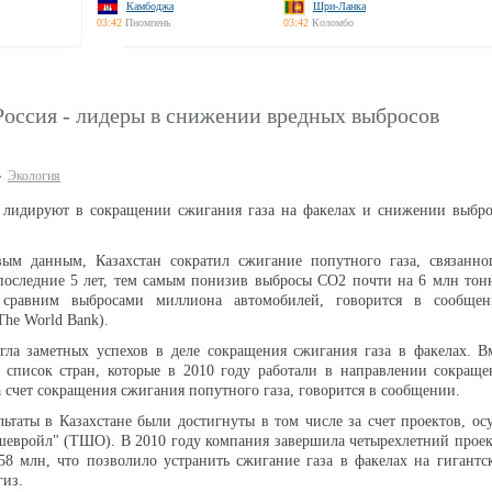
Камбоджа
Шри-Ланка
03:42
Пномпень
03:42
Коломбо
Россия - лидеры в снижении вредных выбросов
Экология
я лидируют в сокращении сжигания газа на факелах и снижении выбро
вым данным, Казахстан сократил сжигание попутного газа, связанно
 последние 5 лет, тем самым понизив выбросы CO2 почти на 6 млн тон
 сравним выбросами миллиона автомобилей, говорится в сообще
The World Bank).
гла заметных успехов в деле сокращения сжигания газа в факелах. В
т список стран, которые в 2010 году работали в направлении сокращ
а счет сокращения сжигания попутного газа, говорится в сообщении.
ьтаты в Казахстане были достигнуты в том числе за счет проектов, о
шевройл" (ТШО). В 2010 году компания завершила четырехлетний прое
58 млн, что позволило устранить сжигание газа в факелах на гигант
гиз.