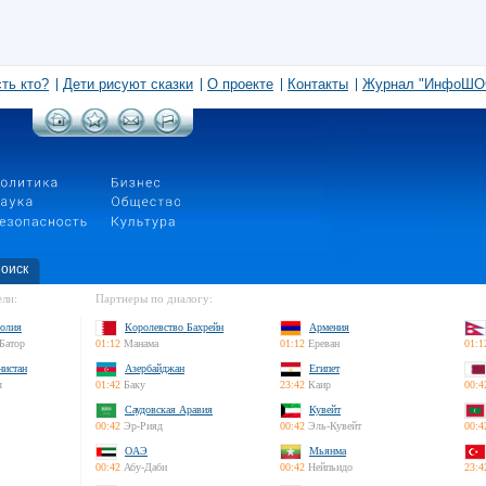
сть кто?
Дети рисуют сказки
О проекте
Контакты
Журнал "ИнфоШО
оиск
ли:
Партнеры по диалогу:
олия
Королевство Бахрейн
Армения
Батор
01:12
Манама
01:12
Ереван
01:1
нистан
Азербайджан
Египет
л
01:42
Баку
23:42
Каир
00:4
Саудовская Аравия
Кувейт
00:42
Эр-Рияд
00:42
Эль-Кувейт
00:4
ОАЭ
Мьянма
00:42
Абу-Даби
00:42
Нейпьидо
23:4