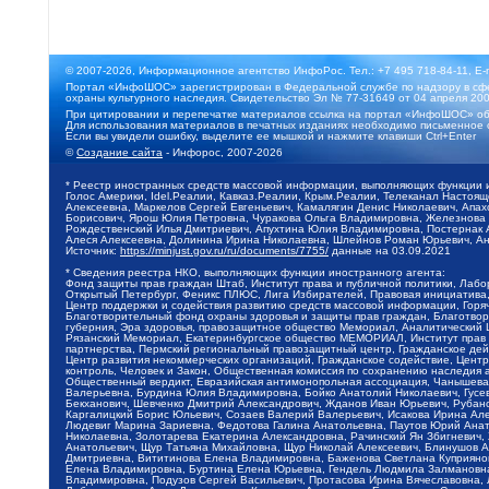
© 2007-2026, Информационное агентство ИнфоРос. Тел.: +7 495 718-84-11, E-
Портал «ИнфоШОС» зарегистрирован в Федеральной службе по надзору в сфе
охраны культурного наследия. Свидетельство Эл № 77-31649 от 04 апреля 200
При цитировании и перепечатке материалов ссылка на портал «ИнфоШОС» об
Для использования материалов в печатных изданиях необходимо письменное 
Если вы увидели ошибку, выделите ее мышкой и нажмите клавиши Ctrl+Enter
©
Создание сайта
- Инфорос, 2007-2026
* Реестр иностранных средств массовой информации, выполняющих функции 
Голос Америки, Idel.Реалии, Кавказ.Реалии, Крым.Реалии, Телеканал Настоя
Алексеевна, Маркелов Сергей Евгеньевич, Камалягин Денис Николаевич, Апах
Борисович, Ярош Юлия Петровна, Чуракова Ольга Владимировна, Железнова М
Рождественский Илья Дмитриевич, Апухтина Юлия Владимировна, Постернак Ал
Алеся Алексеевна, Долинина Ирина Николаевна, Шлейнов Роман Юрьевич, Ани
Источник:
https://minjust.gov.ru/ru/documents/7755/
данные на
03.09.2021
* Сведения реестра НКО, выполняющих функции иностранного агента:
Фонд защиты прав граждан Штаб, Институт права и публичной политики, Лаб
Открытый Петербург, Феникс ПЛЮС, Лига Избирателей, Правовая инициатива, 
Центр поддержки и содействия развитию средств массовой информации, Горя
Благотворительный фонд охраны здоровья и защиты прав граждан, Благотвори
губерния, Эра здоровья, правозащитное общество Мемориал, Аналитический 
Рязанский Мемориал, Екатеринбургское общество МЕМОРИАЛ, Институт прав ч
партнерства, Пермский региональный правозащитный центр, Гражданское де
Центр развития некоммерческих организаций, Гражданское содействие, Цент
контроль, Человек и Закон, Общественная комиссия по сохранению наследия
Общественный вердикт, Евразийская антимонопольная ассоциация, Чанышева 
Валерьевна, Бурдина Юлия Владимировна, Бойко Анатолий Николаевич, Гусев
Бекханович, Шевченко Дмитрий Александрович, Жданов Иван Юрьевич, Рубано
Каргалицкий Борис Юльевич, Созаев Валерий Валерьевич, Исакова Ирина Ал
Людевиг Марина Зариевна, Федотова Галина Анатольевна, Паутов Юрий Анато
Николаевна, Золотарева Екатерина Александровна, Рачинский Ян Збигневич
Анатольевич, Щур Татьяна Михайловна, Щур Николай Алексеевич, Блинушов 
Дмитриевна, Вититинова Елена Владимировна, Баженова Светлана Куприяновн
Елена Владимировна, Буртина Елена Юрьевна, Гендель Людмила Залмановна,
Владимировна, Подузов Сергей Васильевич, Протасова Ирина Вячеславовна, 