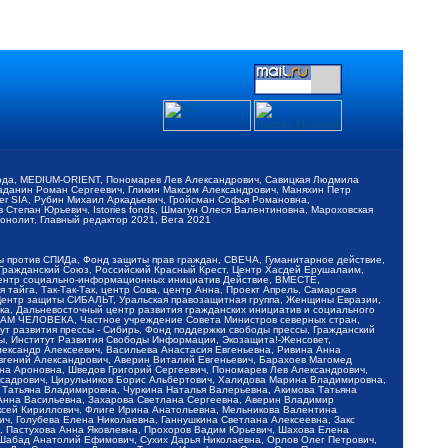
обода, MEDIUM-ORIENT, Пономарев Лев Александрович, Савицкая Людмила
Баданин Роман Сергеевич, Гликин Максим Александрович, Маняхин Петр
er SIA, Рубин Михаил Аркадьевич, Гройсман Софья Романовна,
Степан Юрьевич, Istories fonds, Шмагун Олеся Валентиновна, Мароховская
нолит, Главный редактор 2021, Вега 2021
Мы против СПИДа, Фонд защиты прав граждан, СВЕЧА, Гуманитарное действие,
 Гражданский Союз, Российский Красный Крест, Центр Хасдей Ерушалаим,
 Центр социально-информационных инициатив Действие, ВМЕСТЕ,
айга, Так-Так-Так, центр Сова, центр Анна, Проект Апрель, Самарская
Центр защиты СИБАЛЬТ, Уральская правозащитная группа, Женщины Евразии,
ка, Дальневосточный центр развития гражданских инициатив и социального
АВАМ ЧЕЛОВЕКА, Частное учреждение Совета Министров северных стран,
т развития прессы - Сибирь, Фонд поддержки свободы прессы, Гражданский
ы, Институт Развития Свободы Информации, Экозащита!-Женсовет,
ександр Алексеевич, Васильева Анастасия Евгеньевна, Ривина Анна
вгений Александрович, Аверин Виталий Евгеньевич, Барахоев Магомед
на Ароновна, Шведов Григорий Сергеевич, Пономарев Лев Александрович,
ксадрович, Цирульников Борис Альбертович, Халидова Марина Владимировна,
 Татьяна Владимировна, Чуркина Наталья Валерьевна, Акимова Татьяна
 Анна Васильевна, Захарова Светлана Сергеевна, Аверин Владимир
ксей Кириллович, Флиге Ирина Анатольевна, Мельникова Валентина
, Голубева Елена Николаевна, Ганнушкина Светлана Алексеевна, Закс
, Пастухова Анна Яковлевна, Прохоров Вадим Юрьевич, Шахова Елена
 Шабад Анатолий Ефимович, Сухих Дарья Николаевна, Орлов Олег Петрович,