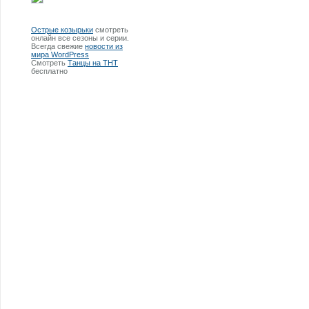
Острые козырьки
смотреть
онлайн все сезоны и серии.
Всегда свежие
новости из
мира WordPress
Смотреть
Танцы на ТНТ
бесплатно