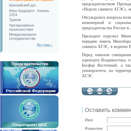
председательством Презид
Шанхайский дух
«Недели саммита АТЭС», ко
Игры Будущего - Казань
2024
Обсуждались вопросы возве
Туризм
инженерной и социаль
Чрезвычайные
председательства России в
происшествия
Международное
Президент поручил Мини
сотрудничество
передаче земель Минобор
Все темы »
саммита АТЭС, в ведение В
Перед началом совещания
аэропорта Владивостока, о
Босфор Восточный, а так
университета, на террито
АТЭС.
Оставить комме
Имя
Фамилия