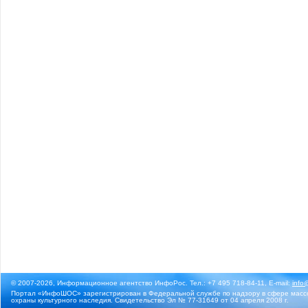
© 2007-2026, Информационное агентство ИнфоРос. Тел.: +7 495 718-84-11, E-mail:
info
Портал «ИнфоШОС» зарегистрирован в Федеральной службе по надзору в сфере массо
охраны культурного наследия. Свидетельство Эл № 77-31649 от 04 апреля 2008 г.