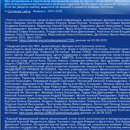
При цитировании и перепечатке материалов ссылка на портал «ИнфоШОС» обязательн
Для использования материалов в печатных изданиях необходимо письменное согласие
Если вы увидели ошибку, выделите ее мышкой и нажмите клавиши Ctrl+Enter
©
Создание сайта
- Инфорос, 2007-2026
* Реестр иностранных средств массовой информации, выполняющих функции иностранн
Голос Америки, Idel.Реалии, Кавказ.Реалии, Крым.Реалии, Телеканал Настоящее Время
Людмила Алексеевна, Маркелов Сергей Евгеньевич, Камалягин Денис Николаевич, Апах
Александрович, Маняхин Петр Борисович, Ярош Юлия Петровна, Чуракова Ольга Влади
Гройсман Софья Романовна, Рождественский Илья Дмитриевич, Апухтина Юлия Владимир
Шмагун Олеся Валентиновна, Мароховская Алеся Алексеевна, Долинина Ирина Никола
редактор 2021, Вега 2021
Источник:
https://minjust.gov.ru/ru/documents/7755/
данные на
03.09.2021
* Сведения реестра НКО, выполняющих функции иностранного агента:
Фонд защиты прав граждан Штаб, Институт права и публичной политики, Лаборатория
Гуманитарное действие, Открытый Петербург, Феникс ПЛЮС, Лига Избирателей, Правов
Крест, Центр Хасдей Ерушалаим, Центр поддержки и содействия развитию средств мас
информационных инициатив Действие, ВМЕСТЕ, Благотворительный фонд охраны здоров
Так, центр Сова, центр Анна, Проект Апрель, Самарская губерния, Эра здоровья, пр
защиты СИБАЛЬТ, Уральская правозащитная группа, Женщины Евразии, Рязанский Мемо
человека, Дальневосточный центр развития гражданских инициатив и социального пар
АКАДЕМИЯ ПО ПРАВАМ ЧЕЛОВЕКА, Частное учреждение Совета Министров северных стр
Массовой Информации, Институт развития прессы - Сибирь, Фонд поддержки свободы 
агентство МЕМО. РУ, Институт региональной прессы, Институт Развития Свободы Инф
Борисовна, Таранова Юлия Николаевна, Туровский Александр Алексеевич, Васильева 
Сергей Георгиевич, Пивоваров Андрей Сергеевич, Писемский Евгений Александрович,
Викторович, Шарипков Олег Викторович, Мальсагов Муса Асланович, Мошель Ирина Ар
Александровна, Исламов Тимур Рифгатович, Романова Ольга Евгеньевна, Щаров Серг
Паутов Юрий Анатольевич, Верховский Александр Маркович, Пислакова-Паркер Марина
Рачинский Ян Збигневич, Жемкова Елена Борисовна, Гудков Лев Дмитриевич, Иллари
Николай Алексеевич, Блинушов Андрей Юрьевич, Мосин Алексей Геннадьевич, Гефтер
Владимировна, Баженова Светлана Куприяновна, Исаев Сергей Владимирович, Максим
Буртина Елена Юрьевна, Гендель Людмила Залмановна, Кокорина Екатерина Алексеев
Подузов Сергей Васильевич, Протасова Ирина Вячеславовна, Литинский Леонид Борис
Добровольская Анна Дмитриевна, Королева Александра Евгеньевна, Смирнов Владими
Петрович, Полякова Мара Федоровна, Резник Генри Маркович, Захаров Герман Конста
Источник:
http://unro.minjust.ru/NKOForeignAgent.aspx
данные на
28.08.2021
* Единый федеральный список организаций, в том числе иностранных и международны
Высший военный Маджлисуль Шура, Конгресс народов Ичкерии и Дагестана, Аль-Каида, 
Движение Талибан, Исламская партия Туркестана, Общество социальных реформ, Общес
Исламское государство, Джабха аль-Нусра ли-Ахль аш-Шам, Народное ополчение имен