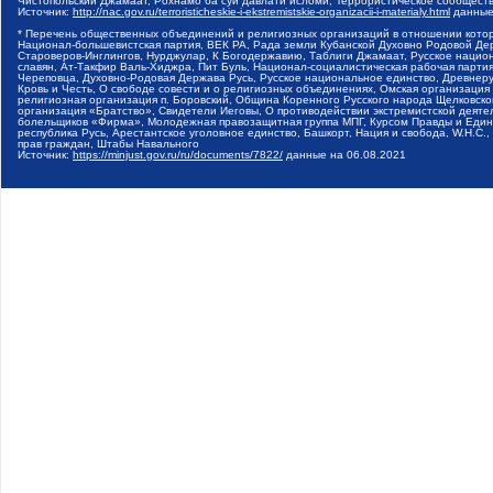
Чистопольский Джамаат, Рохнамо ба суи давлати исломи, Террористическое сообщест
Источник:
http://nac.gov.ru/terroristicheskie-i-ekstremistskie-organizacii-i-materialy.html
данные
* Перечень общественных объединений и религиозных организаций в отношении котор
Национал-большевистская партия, ВЕК РА, Рада земли Кубанской Духовно Родовой Де
Староверов-Инглингов, Нурджулар, К Богодержавию, Таблиги Джамаат, Русское наци
славян, Ат-Такфир Валь-Хиджра, Пит Буль, Национал-социалистическая рабочая парт
Череповца, Духовно-Родовая Держава Русь, Русское национальное единство, Древнер
Кровь и Честь, О свободе совести и о религиозных объединениях, Омская организаци
религиозная организация п. Боровский, Община Коренного Русского народа Щелковског
организация «Братство», Свидетели Иеговы, О противодействии экстремистской деяте
болельщиков «Фирма», Молодежная правозащитная группа МПГ, Курсом Правды и Единен
республика Русь, Арестантское уголовное единство, Башкорт, Нация и свобода, W.H.С
прав граждан, Штабы Навального
Источник:
https://minjust.gov.ru/ru/documents/7822/
данные на
06.08.2021