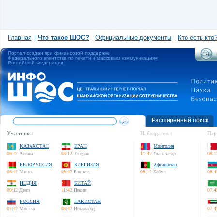
Главная
Что такое ШОС?
Официальные документы
Кто есть кто
Портал создан при финансовой поддержке
Федерального агентства по печати и массовым коммуникациям
Российской Федерации
Расширенный поиск
Участники:
Наблюдатели:
Пар
КАЗАХСТАН
ИРАН
Монголия
09:42
Астана
08:12
Тегеран
11:42
Улан-Батор
08:1
БЕЛОРУССИЯ
КИРГИЗИЯ
Афганистан
06:42
Минск
09:42
Бишкек
08:12
Кабул
08:4
ИНДИЯ
КИТАЙ
09:12
Дели
11:42
Пекин
07:4
РОССИЯ
ПАКИСТАН
07:42
Москва
08:42
Исламабад
07:4