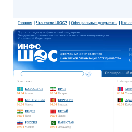
Главная
Что такое ШОС?
Официальные документы
Кто е
Портал создан при финансовой поддержке
Федерального агентства по печати и массовым коммуникациям
Российской Федерации
Расширенный п
Участники:
Наблюдате
КАЗАХСТАН
ИРАН
Монг
04:04
Астана
02:34
Тегеран
06:04
Улан-
БЕЛОРУССИЯ
КИРГИЗИЯ
Афга
01:04
Минск
04:04
Бишкек
02:34
Кабу
ИНДИЯ
КИТАЙ
03:34
Дели
06:04
Пекин
РОССИЯ
ПАКИСТАН
02:04
Москва
03:04
Исламабад