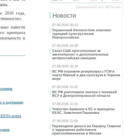
аева.
Официальный курс ЦБ России
е 2010 года,
Новости
твенности».
07.08.2026 20:43
льно навести
Украинский беспилотник атаковал
ого принципа
турецкий сухогруз возле
Новороссийска
иональности и
07.08.2026 20:38
Сенат США проголосовал за
законопроект о дополнительных
антироссийских санкциях
07.08.2026 20:34
ВС РФ поразили резервуары с ГСМ в
порту Южный и два сухогруза в Черном
море
07.08.2026 11:22
охранник
ВС РФ уничтожили эшелон с техникой
ВСУ в Днепропетровской области
ое о задержании
07.08.2026 11:16
Членство Армении в ЕС и принципы
ЕАЭС. Заявления Пашиняна
 БПЛА агента
07.08.2026 11:09
Переводили деньги на Украину. Главное
здания
о задержании работников
криптообменников в Москве