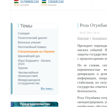
ТАДЖИКИСТАН
УЗБЕКИСТАН
03:04
Душанбе
03:04
Ташкент
Роза Отунбае
Темы
06.07.2011 10:11
Санкции
Политический диалог
Киргизия
Безопаcност
Военные учения
Президент переходн
Неспокойный Кавказ
ошских событий. Н
Спецоперация на Украине
защиты государстве
Шанхайский дух
с прошлогодними ию
Игры Будущего - Казань
2024
По ее словам, си
Туризм
нерешенностью во
Чрезвычайные
демаркации и дел
происшествия
информации, опера
Международное
стабильная, но сит
сотрудничество
государства отмети
Все темы »
безопасность.
Роза Отунбаева пот
сконцентрировать у
необходимо обустро