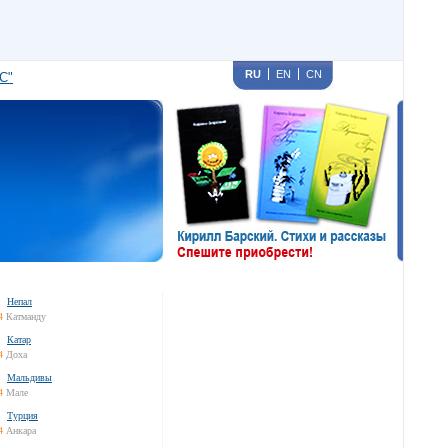
RU
EN
CN
С"
Непал
4
Катманду
Катар
4
Доха
Мальдивы
4
Мале
Турция
4
Анкара