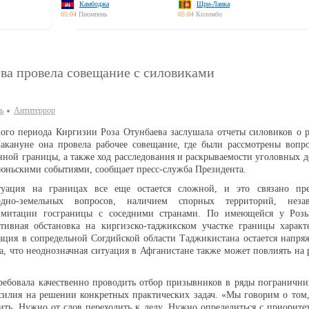
Камбоджа
Шри-Ланка
05:04
Пномпень
05:04
Коломбо
ва провела совещание с силовиками
ь
Антитеррор
ого периода Киргизии Роза Отунбаева заслушала отчеты силовиков о 
акануне она провела рабочее совещание, где были рассмотрены вопр
нной границы, а также ход расследования и раскрываемости уголовных д
ньскими событиями, сообщает пресс-служба Президента.
туация на границах все еще остается сложной, и это связано пр
дно-земельных вопросов, наличием спорных территорий, незав
имитации госграницы с соседними странами. По имеющейся у Роз
тивная обстановка на киргизско-таджикском участке границы характе
уация в сопредельной Согдийской области Таджикистана остается напря
ла, что неоднозначная ситуация в Афганистане также может повлиять на
ребовала качественно проводить отбор призывников в ряды погранични
силия на решении конкретных практических задач. «Мы говорим о том
ить. Нужно от слов переходить к делу. Нужно определиться с приорите