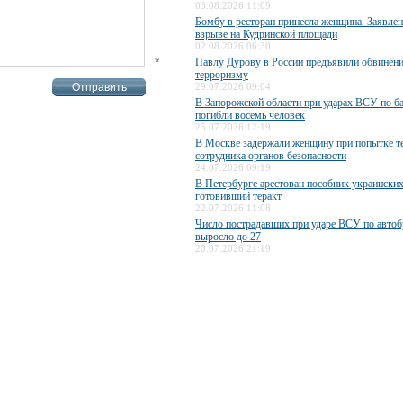
03.08.2026 11:09
Бомбу в ресторан принесла женщина. Заявле
взрыве на Кудринской площади
02.08.2026 06:30
*
Павлу Дурову в России предъявили обвинени
терроризму
29.07.2026 09:04
В Запорожской области при ударах ВСУ по б
погибли восемь человек
25.07.2026 12:19
В Москве задержали женщину при попытке те
сотрудника органов безопасности
24.07.2026 09:19
В Петербурге арестован пособник украинских
готовивший теракт
22.07.2026 11:08
Число пострадавших при ударе ВСУ по авто
выросло до 27
20.07.2026 21:19