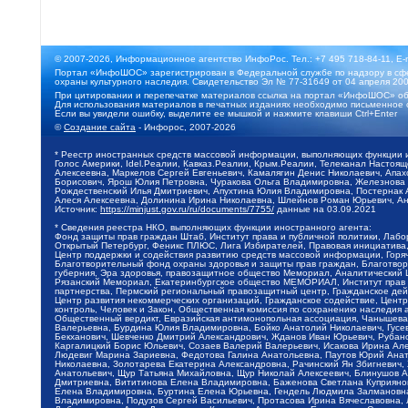
© 2007-2026, Информационное агентство ИнфоРос. Тел.: +7 495 718-84-11, E-
Портал «ИнфоШОС» зарегистрирован в Федеральной службе по надзору в сфе
охраны культурного наследия. Свидетельство Эл № 77-31649 от 04 апреля 200
При цитировании и перепечатке материалов ссылка на портал «ИнфоШОС» об
Для использования материалов в печатных изданиях необходимо письменное 
Если вы увидели ошибку, выделите ее мышкой и нажмите клавиши Ctrl+Enter
©
Создание сайта
- Инфорос, 2007-2026
* Реестр иностранных средств массовой информации, выполняющих функции 
Голос Америки, Idel.Реалии, Кавказ.Реалии, Крым.Реалии, Телеканал Настоя
Алексеевна, Маркелов Сергей Евгеньевич, Камалягин Денис Николаевич, Апах
Борисович, Ярош Юлия Петровна, Чуракова Ольга Владимировна, Железнова М
Рождественский Илья Дмитриевич, Апухтина Юлия Владимировна, Постернак Ал
Алеся Алексеевна, Долинина Ирина Николаевна, Шлейнов Роман Юрьевич, Ани
Источник:
https://minjust.gov.ru/ru/documents/7755/
данные на
03.09.2021
* Сведения реестра НКО, выполняющих функции иностранного агента:
Фонд защиты прав граждан Штаб, Институт права и публичной политики, Лаб
Открытый Петербург, Феникс ПЛЮС, Лига Избирателей, Правовая инициатива, 
Центр поддержки и содействия развитию средств массовой информации, Горя
Благотворительный фонд охраны здоровья и защиты прав граждан, Благотвори
губерния, Эра здоровья, правозащитное общество Мемориал, Аналитический 
Рязанский Мемориал, Екатеринбургское общество МЕМОРИАЛ, Институт прав ч
партнерства, Пермский региональный правозащитный центр, Гражданское де
Центр развития некоммерческих организаций, Гражданское содействие, Цент
контроль, Человек и Закон, Общественная комиссия по сохранению наследия
Общественный вердикт, Евразийская антимонопольная ассоциация, Чанышева 
Валерьевна, Бурдина Юлия Владимировна, Бойко Анатолий Николаевич, Гусев
Бекханович, Шевченко Дмитрий Александрович, Жданов Иван Юрьевич, Рубано
Каргалицкий Борис Юльевич, Созаев Валерий Валерьевич, Исакова Ирина Ал
Людевиг Марина Зариевна, Федотова Галина Анатольевна, Паутов Юрий Анато
Николаевна, Золотарева Екатерина Александровна, Рачинский Ян Збигневич
Анатольевич, Щур Татьяна Михайловна, Щур Николай Алексеевич, Блинушов 
Дмитриевна, Вититинова Елена Владимировна, Баженова Светлана Куприяновн
Елена Владимировна, Буртина Елена Юрьевна, Гендель Людмила Залмановна,
Владимировна, Подузов Сергей Васильевич, Протасова Ирина Вячеславовна, 