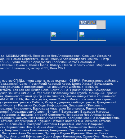
обода, MEDIUM-ORIENT, Пономарев Лев Александрович, Савицкая Людмила
Баданин Роман Сергеевич, Гликин Максим Александрович, Маняхин Петр
er SIA, Рубин Михаил Аркадьевич, Гройсман Софья Романовна,
Степан Юрьевич, Istories fonds, Шмагун Олеся Валентиновна, Мароховская
нолит, Главный редактор 2021, Вега 2021
Мы против СПИДа, Фонд защиты прав граждан, СВЕЧА, Гуманитарное действие,
 Гражданский Союз, Российский Красный Крест, Центр Хасдей Ерушалаим,
 Центр социально-информационных инициатив Действие, ВМЕСТЕ,
айга, Так-Так-Так, центр Сова, центр Анна, Проект Апрель, Самарская
Центр защиты СИБАЛЬТ, Уральская правозащитная группа, Женщины Евразии,
ка, Дальневосточный центр развития гражданских инициатив и социального
АВАМ ЧЕЛОВЕКА, Частное учреждение Совета Министров северных стран,
т развития прессы - Сибирь, Фонд поддержки свободы прессы, Гражданский
ы, Институт Развития Свободы Информации, Экозащита!-Женсовет,
ександр Алексеевич, Васильева Анастасия Евгеньевна, Ривина Анна
вгений Александрович, Аверин Виталий Евгеньевич, Барахоев Магомед
на Ароновна, Шведов Григорий Сергеевич, Пономарев Лев Александрович,
ксадрович, Цирульников Борис Альбертович, Халидова Марина Владимировна,
 Татьяна Владимировна, Чуркина Наталья Валерьевна, Акимова Татьяна
 Анна Васильевна, Захарова Светлана Сергеевна, Аверин Владимир
ксей Кириллович, Флиге Ирина Анатольевна, Мельникова Валентина
, Голубева Елена Николаевна, Ганнушкина Светлана Алексеевна, Закс
, Пастухова Анна Яковлевна, Прохоров Вадим Юрьевич, Шахова Елена
 Шабад Анатолий Ефимович, Сухих Дарья Николаевна, Орлов Олег Петрович,