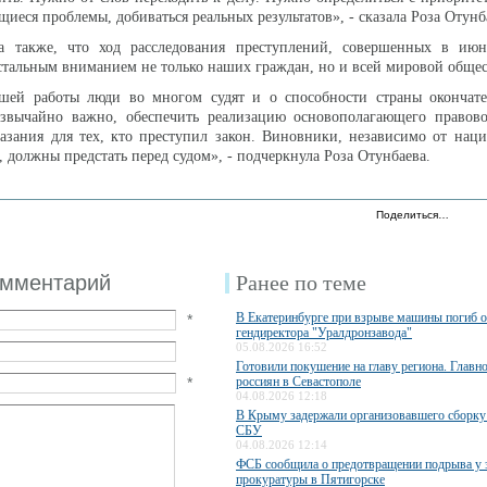
еся проблемы, добиваться реальных результатов», - сказала Роза Отунб
а также, что ход расследования преступлений, совершенных в июн
стальным вниманием не только наших граждан, но и всей мировой общес
ашей работы люди во многом судят и о способности страны окончате
езвычайно важно, обеспечить реализацию основополагающего правов
азания для тех, кто преступил закон. Виновники, независимо от нац
, должны предстать перед судом», - подчеркнула Роза Отунбаева.
Поделиться…
омментарий
Ранее по теме
В Екатеринбурге при взрыве машины погиб 
*
гендиректора "Уралдронзавода"
05.08.2026 16:52
Готовили покушение на главу региона. Главн
*
россиян в Севастополе
04.08.2026 12:18
В Крыму задержали организовавшего сборку
СБУ
04.08.2026 12:14
ФСБ сообщила о предотвращении подрыва у 
прокуратуры в Пятигорске