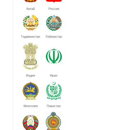
Китай
Россия
Таджикистан
Узбекистан
Индия
Иран
Монголия
Пакистан