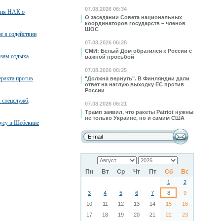
07.08.2026 06:34
ния НАК о
О заседании Совета национальных
координаторов государств – членов
ШОС
е в содействии
07.08.2026 06:28
СМИ: Белый Дом обратился к России с
азам отдыха
важной просьбой
07.08.2026 06:25
ракта против
"Должна вернуть". В Финляндии дали
ответ на наглую выходку ЕС против
России
 спецслужб,
07.08.2026 06:21
Трамп заявил, что ракеты Patriot нужны
не только Украине, но и самим США
бусу в Шебекине
Пн
Вт
Ср
Чт
Пт
Сб
Вс
1
2
3
4
5
6
7
8
9
10
11
12
13
14
15
16
17
18
19
20
21
22
23