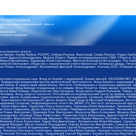
mail:
info@infoshos.ru
ре массовых коммуникаций, связи и
8 г.
язательна.
согласие редакции
иностранного агента:
щее Время, Azatliq Radiosi, PCE/PC, Сибирь.Реалии, Фактограф, Север.Реалии, Радио Св
ончич Дарья Александровна, Medusa Project, Первое антикоррупционное СМИ, VTimes.io, 
ария Михайловна, Лукьянова Юлия Сергеевна, Маетная Елизавета Витальевна, The Insid
ексей Евгеньевич, Общество с ограниченной ответственностью Телеканал Дождь, Петров 
н Роман Александрович, Великовский Дмитрий Александрович, Альтаир 2021, Ромашки мо
оратория социальных наук, Фонд по борьбе с коррупцией, Альянс врачей, НАСИЛИЮ.НЕТ, 
Гражданская инициатива против экологической преступности, Фонд борьбы с коррупцией,
чая Линия, В защиту прав заключенных, Институт глобализации и социальных движений,
тельный фонд помощи осужденным и их семьям, Фонд Тольятти, Новое время, Серебряная т
Центр Юрия Левады, Издательство Парк Гагарина, Фонд имени Андрея Рылькова, Сфера, 
еловека, Фонд защиты гласности, Российский исследовательский центр по правам челове
йствие, Центр независимых социологических исследований, Сутяжник, АКАДЕМИЯ ПО ПР
р Трансперенси Интернешнл-Р, Центр Защиты Прав Средств Массовой Информации, Институ
 академика Сахарова, Информационное агентство МЕМО. РУ, Институт региональной пресс
Лилия Айратовна, Сидорович Ольга Борисовна, Таранова Юлия Николаевна, Туровский Ал
а Ольга Андреевна, Дугин Сергей Георгиевич, Пивоваров Андрей Сергеевич, Писемский Е
в Роман Викторович, Шарипков Олег Викторович, Мальсагов Муса Асланович, Мошель Ири
ександровна, Исламов Тимур Рифгатович, Романова Ольга Евгеньевна, Щаров Сергей Але
льевич, Верховский Александр Маркович, Пислакова-Паркер Марина Петровна, Кочеткова
, Жемкова Елена Борисовна, Гудков Лев Дмитриевич, Илларионова Юлия Юрьевна, Саранг
Андрей Юрьевич, Мосин Алексей Геннадьевич, Гефтер Валентин Михайлович, Симонов Але
а, Исаев Сергей Владимирович, Максимов Сергей Владимирович, Беляев Сергей Иванович
 Кокорина Екатерина Алексеевна, Шуманов Илья Вячеславович, Арапова Галина Юрьевна
Литинский Леонид Борисович, Лукашевский Сергей Маркович, Бахмин Вячеслав Иванович,