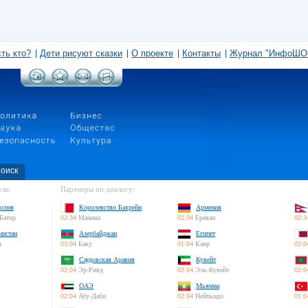
сть кто?
Дети рисуют сказки
О проекте
Контакты
Журнал "ИнфоШО
оиск
ли:
Партнеры по диалогу:
олия
Королевство Бахрейн
Армения
Батор
02:34
Манама
02:34
Ереван
02:3
нистан
Азербайджан
Египет
л
03:04
Баку
01:04
Каир
02:0
Саудовская Аравия
Кувейт
02:04
Эр-Рияд
02:04
Эль-Кувейт
02:0
ОАЭ
Мьянма
02:04
Абу-Даби
02:04
Нейпьидо
01:0