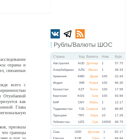
Рубль/Валюты ШОС
Страна
Код
Валюта
Ном.
Курс
расследовании
Австралия
AUD
Доллар
1
57.75
осы охраны и
Азербайджан
AZN
Манат
1
48.33
ел, связанных
Армения
AMD
Драм
100
22.44
Индия
INR
Рупия
100
86.30
ежде всего с
Казахстан
KZT
Тенге
100
17.58
ершенностью
ы Отунбаевой
Киргизия
KGS
Сом
100
93.96
ризуется как
КНР
CNY
Юань
1
12.17
женной. Глава
Таджикистан
TJS
Сомони
10
88.85
 региональную
Турецкая
TRY
Лира
10
17.28
Узбекистан
UZS
Сум
10000
68.75
ков, призвала
Cша
USD
Доллар
1
82.17
, что границы
тами и шаг за
Eвропа
EUR
Евро
1
94.84