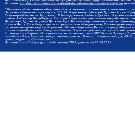
Чистопольский Джамаат, Рохнамо ба суи давлати исломи, Террористическое сообщест
Источник:
http://nac.gov.ru/terroristicheskie-i-ekstremistskie-organizacii-i-materialy.html
данные
* Перечень общественных объединений и религиозных организаций в отношении котор
Национал-большевистская партия, ВЕК РА, Рада земли Кубанской Духовно Родовой Де
Староверов-Инглингов, Нурджулар, К Богодержавию, Таблиги Джамаат, Русское наци
славян, Ат-Такфир Валь-Хиджра, Пит Буль, Национал-социалистическая рабочая парт
Череповца, Духовно-Родовая Держава Русь, Русское национальное единство, Древнер
Кровь и Честь, О свободе совести и о религиозных объединениях, Омская организаци
религиозная организация п. Боровский, Община Коренного Русского народа Щелковског
организация «Братство», Свидетели Иеговы, О противодействии экстремистской деяте
болельщиков «Фирма», Молодежная правозащитная группа МПГ, Курсом Правды и Единен
республика Русь, Арестантское уголовное единство, Башкорт, Нация и свобода, W.H.С
прав граждан, Штабы Навального
Источник:
https://minjust.gov.ru/ru/documents/7822/
данные на
06.08.2021