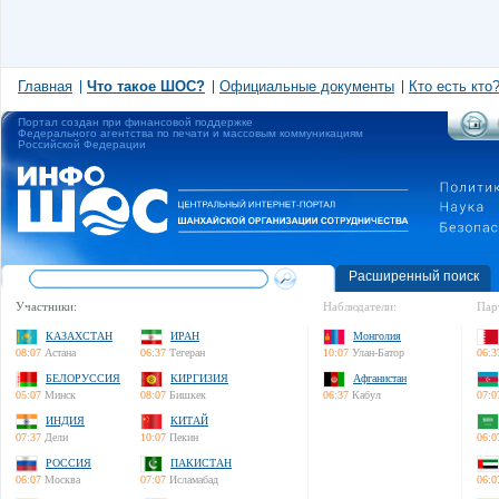
Главная
Что такое ШОС?
Официальные документы
Кто есть кто
Портал создан при финансовой поддержке
Федерального агентства по печати и массовым коммуникациям
Российской Федерации
Расширенный поиск
Участники:
Наблюдатели:
Пар
КАЗАХСТАН
ИРАН
Монголия
08:07
Астана
06:37
Тегеран
10:07
Улан-Батор
06:3
БЕЛОРУССИЯ
КИРГИЗИЯ
Афганистан
05:07
Минск
08:07
Бишкек
06:37
Кабул
07:0
ИНДИЯ
КИТАЙ
07:37
Дели
10:07
Пекин
06:0
РОССИЯ
ПАКИСТАН
06:07
Москва
07:07
Исламабад
06:0