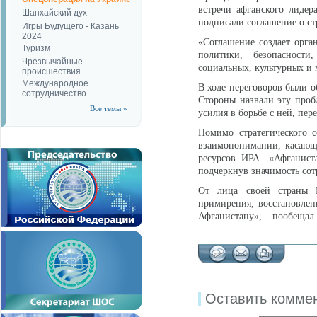
встречи афганского лиде
Шанхайский дух
подписали соглашение о ст
Игры Будущего - Казань
2024
«Соглашение создает орга
Туризм
политики, безопасности
Чрезвычайные
социальных, культурных и
происшествия
Международное
В ходе переговоров были о
сотрудничество
Стороны назвали эту проб
Все темы »
усилия в борьбе с ней, пе
Помимо стратегического 
взаимопонимании, касающ
ресурсов ИРА. «Афганист
подчеркнув значимость сот
От лица своей страны 
примирения, восстановлен
Афганистану», – пообещал 
Оставить комме