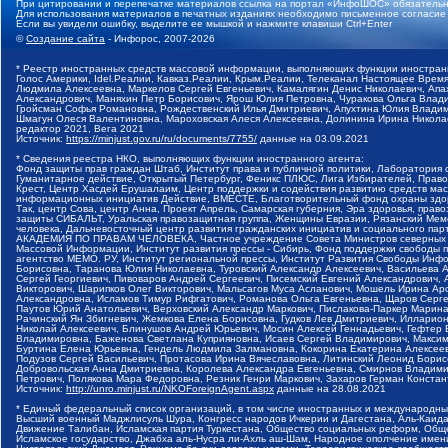
При цитировании и перепечатке материалов ссылка на портал «ИнфоШОС» обязательн
Для использования материалов в печатных изданиях необходимо письменное согласие
Если вы увидели ошибку, выделите ее мышкой и нажмите клавиши Ctrl+Enter
©
Создание сайта
- Инфорос, 2007-2026
* Реестр иностранных средств массовой информации, выполняющих функции иностранн
Голос Америки, Idel.Реалии, Кавказ.Реалии, Крым.Реалии, Телеканал Настоящее Время
Людмила Алексеевна, Маркелов Сергей Евгеньевич, Камалягин Денис Николаевич, Апах
Александрович, Маняхин Петр Борисович, Ярош Юлия Петровна, Чуракова Ольга Влади
Гройсман Софья Романовна, Рождественский Илья Дмитриевич, Апухтина Юлия Владимир
Шмагун Олеся Валентиновна, Мароховская Алеся Алексеевна, Долинина Ирина Никола
редактор 2021, Вега 2021
Источник:
https://minjust.gov.ru/ru/documents/7755/
данные на
03.09.2021
* Сведения реестра НКО, выполняющих функции иностранного агента:
Фонд защиты прав граждан Штаб, Институт права и публичной политики, Лаборатория
Гуманитарное действие, Открытый Петербург, Феникс ПЛЮС, Лига Избирателей, Правов
Крест, Центр Хасдей Ерушалаим, Центр поддержки и содействия развитию средств мас
информационных инициатив Действие, ВМЕСТЕ, Благотворительный фонд охраны здоров
Так, центр Сова, центр Анна, Проект Апрель, Самарская губерния, Эра здоровья, пр
защиты СИБАЛЬТ, Уральская правозащитная группа, Женщины Евразии, Рязанский Мемо
человека, Дальневосточный центр развития гражданских инициатив и социального пар
АКАДЕМИЯ ПО ПРАВАМ ЧЕЛОВЕКА, Частное учреждение Совета Министров северных стр
Массовой Информации, Институт развития прессы - Сибирь, Фонд поддержки свободы 
агентство МЕМО. РУ, Институт региональной прессы, Институт Развития Свободы Инф
Борисовна, Таранова Юлия Николаевна, Туровский Александр Алексеевич, Васильева 
Сергей Георгиевич, Пивоваров Андрей Сергеевич, Писемский Евгений Александрович,
Викторович, Шарипков Олег Викторович, Мальсагов Муса Асланович, Мошель Ирина Ар
Александровна, Исламов Тимур Рифгатович, Романова Ольга Евгеньевна, Щаров Серг
Паутов Юрий Анатольевич, Верховский Александр Маркович, Пислакова-Паркер Марина
Рачинский Ян Збигневич, Жемкова Елена Борисовна, Гудков Лев Дмитриевич, Иллари
Николай Алексеевич, Блинушов Андрей Юрьевич, Мосин Алексей Геннадьевич, Гефтер
Владимировна, Баженова Светлана Куприяновна, Исаев Сергей Владимирович, Максим
Буртина Елена Юрьевна, Гендель Людмила Залмановна, Кокорина Екатерина Алексеев
Подузов Сергей Васильевич, Протасова Ирина Вячеславовна, Литинский Леонид Борис
Добровольская Анна Дмитриевна, Королева Александра Евгеньевна, Смирнов Владими
Петрович, Полякова Мара Федоровна, Резник Генри Маркович, Захаров Герман Конста
Источник:
http://unro.minjust.ru/NKOForeignAgent.aspx
данные на
28.08.2021
* Единый федеральный список организаций, в том числе иностранных и международны
Высший военный Маджлисуль Шура, Конгресс народов Ичкерии и Дагестана, Аль-Каида, 
Движение Талибан, Исламская партия Туркестана, Общество социальных реформ, Общес
Исламское государство, Джабха аль-Нусра ли-Ахль аш-Шам, Народное ополчение имен