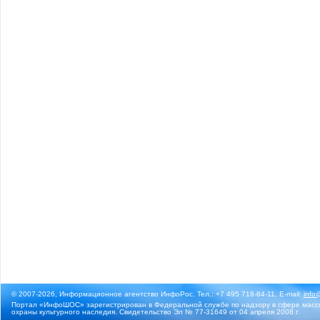
© 2007-2026, Информационное агентство ИнфоРос. Тел.: +7 495 718-84-11, E-mail:
info
Портал «ИнфоШОС» зарегистрирован в Федеральной службе по надзору в сфере массо
охраны культурного наследия. Свидетельство Эл № 77-31649 от 04 апреля 2008 г.