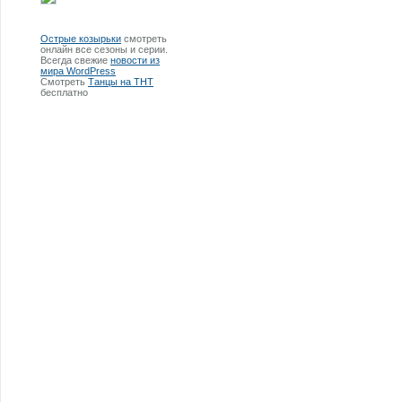
Острые козырьки
смотреть
онлайн все сезоны и серии.
Всегда свежие
новости из
мира WordPress
Смотреть
Танцы на ТНТ
бесплатно