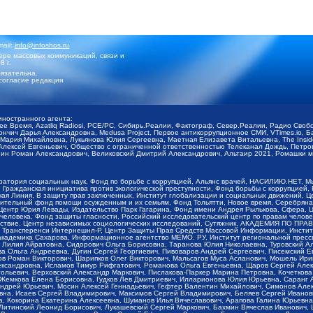
mail:
info@infoshos.ru
ре массовых коммуникаций, связи и
8 г.
язательна.
согласие редакции
иностранного агента:
щее Время, Azatliq Radiosi, PCE/PC, Сибирь.Реалии, Фактограф, Север.Реалии, Радио Св
ончич Дарья Александровна, Medusa Project, Первое антикоррупционное СМИ, VTimes.io, 
ария Михайловна, Лукьянова Юлия Сергеевна, Маетная Елизавета Витальевна, The Insid
ексей Евгеньевич, Общество с ограниченной ответственностью Телеканал Дождь, Петров 
н Роман Александрович, Великовский Дмитрий Александрович, Альтаир 2021, Ромашки мо
оратория социальных наук, Фонд по борьбе с коррупцией, Альянс врачей, НАСИЛИЮ.НЕТ, 
Гражданская инициатива против экологической преступности, Фонд борьбы с коррупцией,
чая Линия, В защиту прав заключенных, Институт глобализации и социальных движений,
тельный фонд помощи осужденным и их семьям, Фонд Тольятти, Новое время, Серебряная т
Центр Юрия Левады, Издательство Парк Гагарина, Фонд имени Андрея Рылькова, Сфера, 
еловека, Фонд защиты гласности, Российский исследовательский центр по правам челове
йствие, Центр независимых социологических исследований, Сутяжник, АКАДЕМИЯ ПО ПР
р Трансперенси Интернешнл-Р, Центр Защиты Прав Средств Массовой Информации, Институ
 академика Сахарова, Информационное агентство МЕМО. РУ, Институт региональной пресс
Лилия Айратовна, Сидорович Ольга Борисовна, Таранова Юлия Николаевна, Туровский Ал
а Ольга Андреевна, Дугин Сергей Георгиевич, Пивоваров Андрей Сергеевич, Писемский Е
в Роман Викторович, Шарипков Олег Викторович, Мальсагов Муса Асланович, Мошель Ири
ександровна, Исламов Тимур Рифгатович, Романова Ольга Евгеньевна, Щаров Сергей Але
льевич, Верховский Александр Маркович, Пислакова-Паркер Марина Петровна, Кочеткова
, Жемкова Елена Борисовна, Гудков Лев Дмитриевич, Илларионова Юлия Юрьевна, Саранг
Андрей Юрьевич, Мосин Алексей Геннадьевич, Гефтер Валентин Михайлович, Симонов Але
а, Исаев Сергей Владимирович, Максимов Сергей Владимирович, Беляев Сергей Иванович
 Кокорина Екатерина Алексеевна, Шуманов Илья Вячеславович, Арапова Галина Юрьевна
Литинский Леонид Борисович, Лукашевский Сергей Маркович, Бахмин Вячеслав Иванович,