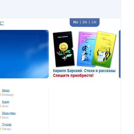
RU
EN
CN
С"
Непал
4
Катманду
Катар
4
Доха
Мальдивы
4
Мале
Турция
4
Анкара