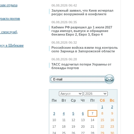
азам отдыха
06.08.2026 06:42
Залужный заявил, что Киев исчерпал
ресурс вооружений в конфликте
ракта против
06.08.2026 06:35
Кабмин РФ разрешил до 1 июля 2027
года импорт, выпуск и обращение
 спецслужб,
бензина Евро 2, Евро 3, Евро 4
06.08.2026 06:32
бусу в Шебекине
Российские войска взяли под контроль
село Зарница в Запорожской области
06.08.2026 06:28
ТАСС подсчитал потери Украины от
блокады портов
Пн
Вт
Ср
Чт
Пт
Сб
Вс
1
2
3
4
5
6
7
8
9
10
11
12
13
14
15
16
17
18
19
20
21
22
23
24
25
26
27
28
29
30