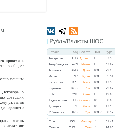
ам
Рубль/Валюты ШОС
Страна
Код
Валюта
Ном.
Курс
Австралия
AUD
Доллар
1
57.38
ев провели в
Азербайджан
AZN
Манат
1
47.89
сти, сообщает
Армения
AMD
Драм
100
22.23
Индия
INR
Рупия
100
85.51
егиональным
Казахстан
KZT
Тенге
100
17.33
Киргизия
KGS
Сом
100
93.09
я Договора о
КНР
CNY
Юань
1
12.06
тао совершил
Таджикистан
TJS
Сомони
10
88.03
хему развития
Турецкая
TRY
Лира
10
17.13
вустороннего
Узбекистан
UZS
Сум
10000
68.32
орять в жизнь
Cша
USD
Доллар
1
81.41
политическое
Eвропа
EUR
Евро
1
94.06