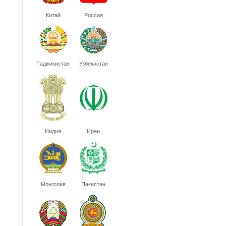
Китай
Россия
Таджикистан
Узбекистан
Индия
Иран
Монголия
Пакистан