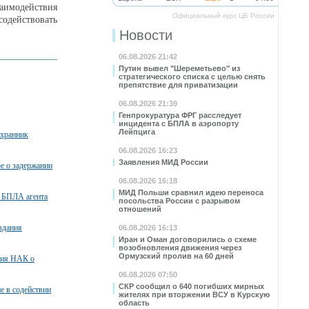
заимодействия
Официальный курс ЦБ России
содействовать
Новости
06.08.2026 21:42
Путин вывел "Шереметьево" из
стратегического списка с целью снять
препятствие для приватизации
06.08.2026 21:39
Генпрокуратура ФРГ расследует
инцидента с БПЛА в аэропорту
Лейпцига
охранник
06.08.2026 16:23
Заявления МИД России
ое о задержании
06.08.2026 16:18
МИД Польши сравнил идею переноса
 БПЛА агента
посольства России с разрывом
отношений
здания
06.08.2026 16:13
Иран и Оман договорились о схеме
возобновления движения через
Ормузский пролив на 60 дней
ния НАК о
06.08.2026 07:50
СКР сообщил о 640 погибших мирных
е в содействии
жителях при вторжении ВСУ в Курскую
область