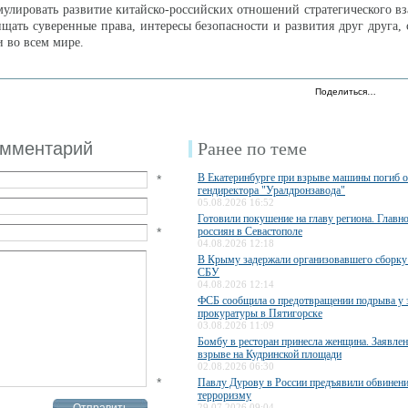
мулировать развитие китайско-российских отношений стратегического в
ищать суверенные права, интересы безопасности и развития друг друга, 
и во всем мире.
Поделиться…
омментарий
Ранее по теме
В Екатеринбурге при взрыве машины погиб 
*
гендиректора "Уралдронзавода"
05.08.2026 16:52
Готовили покушение на главу региона. Главн
*
россиян в Севастополе
04.08.2026 12:18
В Крыму задержали организовавшего сборку
СБУ
04.08.2026 12:14
ФСБ сообщила о предотвращении подрыва у 
прокуратуры в Пятигорске
03.08.2026 11:09
Бомбу в ресторан принесла женщина. Заявле
взрыве на Кудринской площади
02.08.2026 06:30
*
Павлу Дурову в России предъявили обвинени
терроризму
29.07.2026 09:04