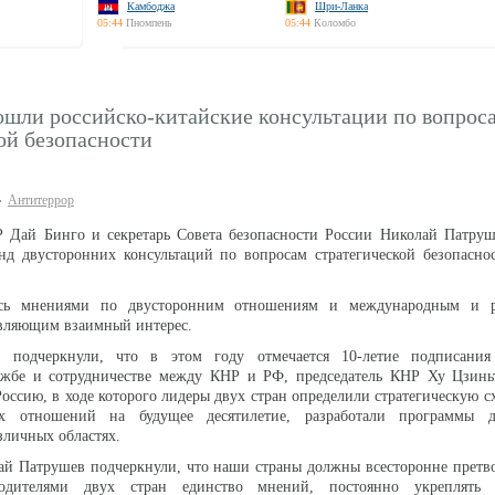
Камбоджа
Шри-Ланка
05:44
Пномпень
05:44
Коломбо
ошли российско-китайские консультации по вопрос
ой безопасности
Антитеррор
Р Дай Бинго и секретарь Совета безопасности России Николай Патруш
нд двусторонних консультаций по вопросам стратегической безопасно
сь мнениями по двусторонним отношениям и международным и р
авляющим взаимный интерес.
и подчеркнули, что в этом году отмечается 10-летие подписани
ружбе и сотрудничестве между КНР и РФ, председатель КНР Ху Цзинь
оссию, в ходе которого лидеры двух стран определили стратегическую с
ких отношений на будущее десятилетие, разработали программы д
зличных областях.
ай Патрушев подчеркнули, что наши страны должны всесторонне претв
водителями двух стран единство мнений, постоянно укреплять 