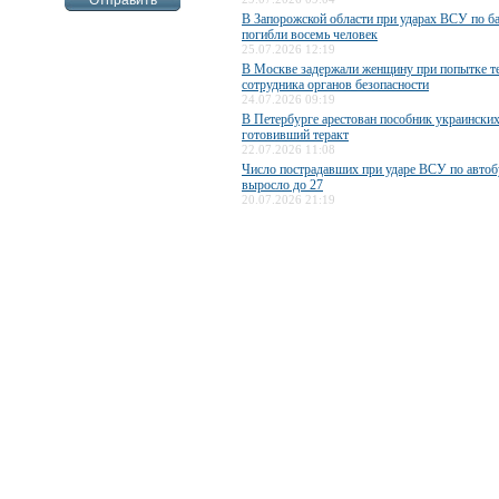
В Запорожской области при ударах ВСУ по б
погибли восемь человек
25.07.2026 12:19
В Москве задержали женщину при попытке те
сотрудника органов безопасности
24.07.2026 09:19
В Петербурге арестован пособник украинских
готовивший теракт
22.07.2026 11:08
Число пострадавших при ударе ВСУ по авто
выросло до 27
20.07.2026 21:19