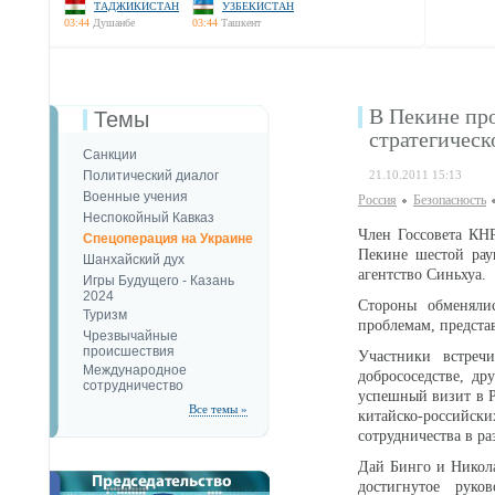
ТАДЖИКИСТАН
УЗБЕКИСТАН
03:44
Душанбе
03:44
Ташкент
В Пекине пр
Темы
стратегическ
Санкции
Политический диалог
21.10.2011 15:13
Военные учения
Россия
Безопаcность
Неспокойный Кавказ
Член Госсовета КН
Спецоперация на Украине
Пекине шестой рау
Шанхайский дух
агентство Синьхуа.
Игры Будущего - Казань
2024
Стороны обменяли
Туризм
проблемам, предст
Чрезвычайные
происшествия
Участники встреч
Международное
добрососедстве, д
сотрудничество
успешный визит в Р
Все темы »
китайско-российс
сотрудничества в ра
Дай Бинго и Никол
достигнутое руко