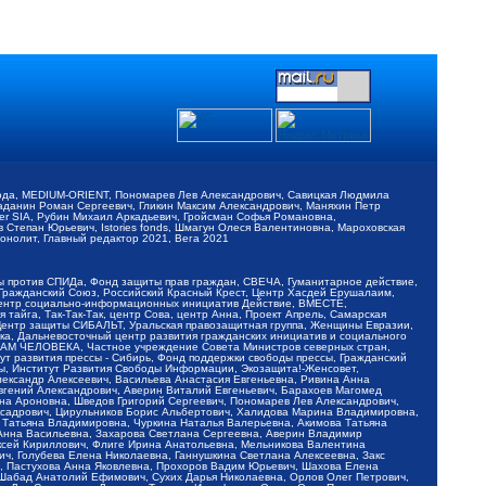
обода, MEDIUM-ORIENT, Пономарев Лев Александрович, Савицкая Людмила
Баданин Роман Сергеевич, Гликин Максим Александрович, Маняхин Петр
er SIA, Рубин Михаил Аркадьевич, Гройсман Софья Романовна,
Степан Юрьевич, Istories fonds, Шмагун Олеся Валентиновна, Мароховская
нолит, Главный редактор 2021, Вега 2021
Мы против СПИДа, Фонд защиты прав граждан, СВЕЧА, Гуманитарное действие,
 Гражданский Союз, Российский Красный Крест, Центр Хасдей Ерушалаим,
 Центр социально-информационных инициатив Действие, ВМЕСТЕ,
айга, Так-Так-Так, центр Сова, центр Анна, Проект Апрель, Самарская
Центр защиты СИБАЛЬТ, Уральская правозащитная группа, Женщины Евразии,
ка, Дальневосточный центр развития гражданских инициатив и социального
АВАМ ЧЕЛОВЕКА, Частное учреждение Совета Министров северных стран,
т развития прессы - Сибирь, Фонд поддержки свободы прессы, Гражданский
ы, Институт Развития Свободы Информации, Экозащита!-Женсовет,
ександр Алексеевич, Васильева Анастасия Евгеньевна, Ривина Анна
вгений Александрович, Аверин Виталий Евгеньевич, Барахоев Магомед
на Ароновна, Шведов Григорий Сергеевич, Пономарев Лев Александрович,
ксадрович, Цирульников Борис Альбертович, Халидова Марина Владимировна,
 Татьяна Владимировна, Чуркина Наталья Валерьевна, Акимова Татьяна
 Анна Васильевна, Захарова Светлана Сергеевна, Аверин Владимир
ксей Кириллович, Флиге Ирина Анатольевна, Мельникова Валентина
, Голубева Елена Николаевна, Ганнушкина Светлана Алексеевна, Закс
, Пастухова Анна Яковлевна, Прохоров Вадим Юрьевич, Шахова Елена
 Шабад Анатолий Ефимович, Сухих Дарья Николаевна, Орлов Олег Петрович,