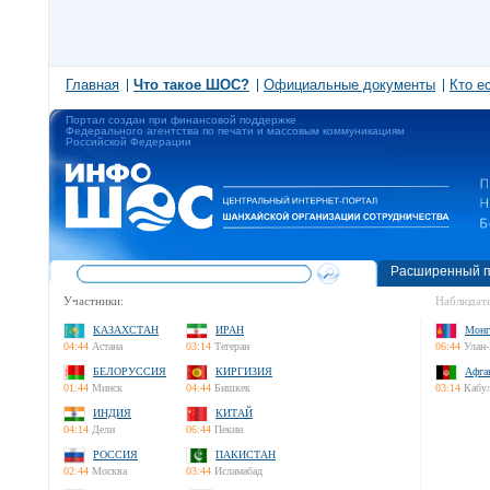
Главная
Что такое ШОС?
Официальные документы
Кто е
Портал создан при финансовой поддержке
Федерального агентства по печати и массовым коммуникациям
Российской Федерации
Расширенный п
Участники:
Наблюдате
КАЗАХСТАН
ИРАН
Монг
04:44
Астана
03:14
Тегеран
06:44
Улан-
БЕЛОРУССИЯ
КИРГИЗИЯ
Афга
01:44
Минск
04:44
Бишкек
03:14
Кабу
ИНДИЯ
КИТАЙ
04:14
Дели
06:44
Пекин
РОССИЯ
ПАКИСТАН
02:44
Москва
03:44
Исламабад