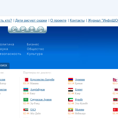
сть кто?
Дети рисуют сказки
О проекте
Контакты
Журнал "ИнфоШО
оиск
ли:
Партнеры по диалогу:
олия
Королевство Бахрейн
Армения
Батор
03:14
Манама
03:14
Ереван
03:1
нистан
Азербайджан
Египет
л
03:44
Баку
01:44
Каир
02:4
Саудовская Аравия
Кувейт
02:44
Эр-Рияд
02:44
Эль-Кувейт
02:4
ОАЭ
Мьянма
02:44
Абу-Даби
02:44
Нейпьидо
01:4