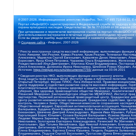
© 2007-2026, Информационное агентство ИнфоРос. Тел.: +7 495 718-84-11, E-
Портал «ИнфоШОС» зарегистрирован в Федеральной службе по надзору в сфе
охраны культурного наследия. Свидетельство Эл № 77-31649 от 04 апреля 200
При цитировании и перепечатке материалов ссылка на портал «ИнфоШОС» об
Для использования материалов в печатных изданиях необходимо письменное 
Если вы увидели ошибку, выделите ее мышкой и нажмите клавиши Ctrl+Enter
©
Создание сайта
- Инфорос, 2007-2026
* Реестр иностранных средств массовой информации, выполняющих функции 
Голос Америки, Idel.Реалии, Кавказ.Реалии, Крым.Реалии, Телеканал Настоя
Алексеевна, Маркелов Сергей Евгеньевич, Камалягин Денис Николаевич, Апах
Борисович, Ярош Юлия Петровна, Чуракова Ольга Владимировна, Железнова М
Рождественский Илья Дмитриевич, Апухтина Юлия Владимировна, Постернак Ал
Алеся Алексеевна, Долинина Ирина Николаевна, Шлейнов Роман Юрьевич, Ани
Источник:
https://minjust.gov.ru/ru/documents/7755/
данные на
03.09.2021
* Сведения реестра НКО, выполняющих функции иностранного агента:
Фонд защиты прав граждан Штаб, Институт права и публичной политики, Лаб
Открытый Петербург, Феникс ПЛЮС, Лига Избирателей, Правовая инициатива, 
Центр поддержки и содействия развитию средств массовой информации, Горя
Благотворительный фонд охраны здоровья и защиты прав граждан, Благотвори
губерния, Эра здоровья, правозащитное общество Мемориал, Аналитический 
Рязанский Мемориал, Екатеринбургское общество МЕМОРИАЛ, Институт прав ч
партнерства, Пермский региональный правозащитный центр, Гражданское де
Центр развития некоммерческих организаций, Гражданское содействие, Цент
контроль, Человек и Закон, Общественная комиссия по сохранению наследия
Общественный вердикт, Евразийская антимонопольная ассоциация, Чанышева 
Валерьевна, Бурдина Юлия Владимировна, Бойко Анатолий Николаевич, Гусев
Бекханович, Шевченко Дмитрий Александрович, Жданов Иван Юрьевич, Рубано
Каргалицкий Борис Юльевич, Созаев Валерий Валерьевич, Исакова Ирина Ал
Людевиг Марина Зариевна, Федотова Галина Анатольевна, Паутов Юрий Анато
Николаевна, Золотарева Екатерина Александровна, Рачинский Ян Збигневич
Анатольевич, Щур Татьяна Михайловна, Щур Николай Алексеевич, Блинушов 
Дмитриевна, Вититинова Елена Владимировна, Баженова Светлана Куприяновн
Елена Владимировна, Буртина Елена Юрьевна, Гендель Людмила Залмановна,
Владимировна, Подузов Сергей Васильевич, Протасова Ирина Вячеславовна, 