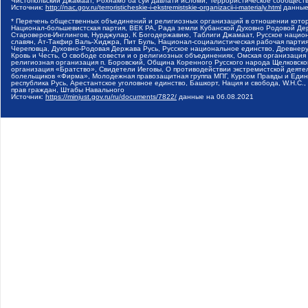
Чистопольский Джамаат, Рохнамо ба суи давлати исломи, Террористическое сообщест
Источник:
http://nac.gov.ru/terroristicheskie-i-ekstremistskie-organizacii-i-materialy.html
данные
* Перечень общественных объединений и религиозных организаций в отношении котор
Национал-большевистская партия, ВЕК РА, Рада земли Кубанской Духовно Родовой Де
Староверов-Инглингов, Нурджулар, К Богодержавию, Таблиги Джамаат, Русское наци
славян, Ат-Такфир Валь-Хиджра, Пит Буль, Национал-социалистическая рабочая парт
Череповца, Духовно-Родовая Держава Русь, Русское национальное единство, Древнер
Кровь и Честь, О свободе совести и о религиозных объединениях, Омская организаци
религиозная организация п. Боровский, Община Коренного Русского народа Щелковског
организация «Братство», Свидетели Иеговы, О противодействии экстремистской деяте
болельщиков «Фирма», Молодежная правозащитная группа МПГ, Курсом Правды и Единен
республика Русь, Арестантское уголовное единство, Башкорт, Нация и свобода, W.H.С
прав граждан, Штабы Навального
Источник:
https://minjust.gov.ru/ru/documents/7822/
данные на
06.08.2021