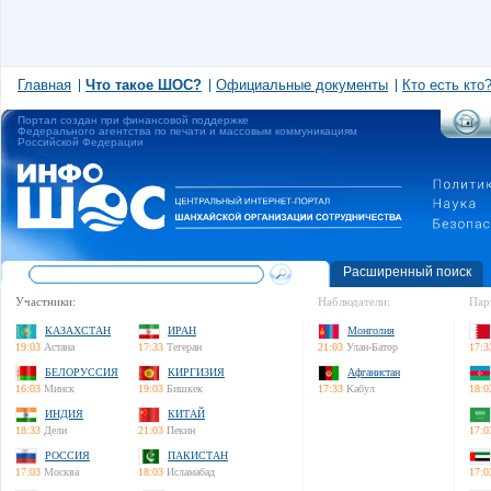
Главная
Что такое ШОС?
Официальные документы
Кто есть кто
Портал создан при финансовой поддержке
Федерального агентства по печати и массовым коммуникациям
Российской Федерации
Расширенный поиск
Участники:
Наблюдатели:
Пар
КАЗАХСТАН
ИРАН
Монголия
19:03
Астана
17:33
Тегеран
21:03
Улан-Батор
17:3
БЕЛОРУССИЯ
КИРГИЗИЯ
Афганистан
16:03
Минск
19:03
Бишкек
17:33
Кабул
18:0
ИНДИЯ
КИТАЙ
18:33
Дели
21:03
Пекин
17:0
РОССИЯ
ПАКИСТАН
17:03
Москва
18:03
Исламабад
17:0