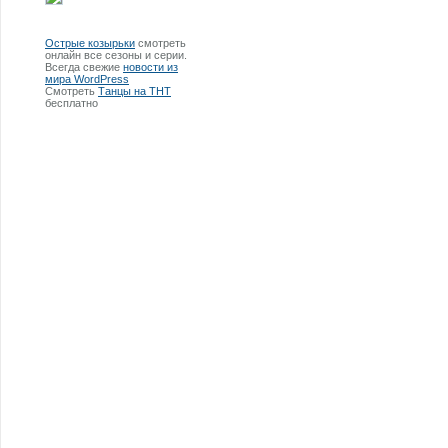
Острые козырьки
смотреть
онлайн все сезоны и серии.
Всегда свежие
новости из
мира WordPress
Смотреть
Танцы на ТНТ
бесплатно