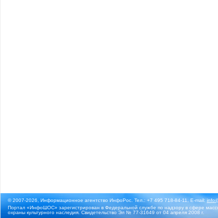
© 2007-2026, Информационное агентство ИнфоРос. Тел.: +7 495 718-84-11, E-mail:
info
Портал «ИнфоШОС» зарегистрирован в Федеральной службе по надзору в сфере массо
охраны культурного наследия. Свидетельство Эл № 77-31649 от 04 апреля 2008 г.