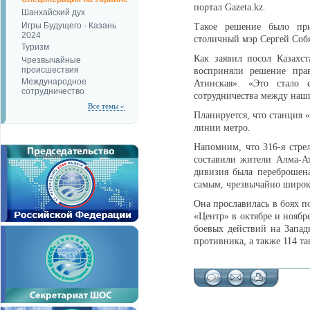
портал Gazeta.kz.
Шанхайский дух
Игры Будущего - Казань
Такое решение было при
2024
столичный мэр Сергей Соб
Туризм
Как заявил посол Казахст
Чрезвычайные
происшествия
восприняли решение пра
Международное
Атинская». «Это стало
сотрудничество
сотрудничества между наши
Все темы »
Планируется, что станция 
линии метро.
Напомним, что 316-я стрел
составили жители Алма-Аты
дивизия была переброшен
самым, чрезвычайно широку
Она прославилась в боях п
«Центр» в октябре и ноябре
боевых действий на Запад
противника, а также 114 та