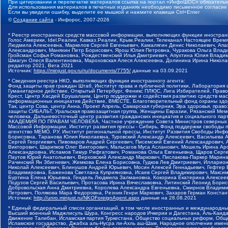
При цитировании и перепечатке материалов ссылка на портал «ИнфоШОС» обязательн
Для использования материалов в печатных изданиях необходимо письменное согласие
Если вы увидели ошибку, выделите ее мышкой и нажмите клавиши Ctrl+Enter
©
Создание сайта
- Инфорос, 2007-2026
* Реестр иностранных средств массовой информации, выполняющих функции иностранн
Голос Америки, Idel.Реалии, Кавказ.Реалии, Крым.Реалии, Телеканал Настоящее Время
Людмила Алексеевна, Маркелов Сергей Евгеньевич, Камалягин Денис Николаевич, Апах
Александрович, Маняхин Петр Борисович, Ярош Юлия Петровна, Чуракова Ольга Влади
Гройсман Софья Романовна, Рождественский Илья Дмитриевич, Апухтина Юлия Владимир
Шмагун Олеся Валентиновна, Мароховская Алеся Алексеевна, Долинина Ирина Никола
редактор 2021, Вега 2021
Источник:
https://minjust.gov.ru/ru/documents/7755/
данные на
03.09.2021
* Сведения реестра НКО, выполняющих функции иностранного агента:
Фонд защиты прав граждан Штаб, Институт права и публичной политики, Лаборатория
Гуманитарное действие, Открытый Петербург, Феникс ПЛЮС, Лига Избирателей, Правов
Крест, Центр Хасдей Ерушалаим, Центр поддержки и содействия развитию средств мас
информационных инициатив Действие, ВМЕСТЕ, Благотворительный фонд охраны здоров
Так, центр Сова, центр Анна, Проект Апрель, Самарская губерния, Эра здоровья, пр
защиты СИБАЛЬТ, Уральская правозащитная группа, Женщины Евразии, Рязанский Мемо
человека, Дальневосточный центр развития гражданских инициатив и социального пар
АКАДЕМИЯ ПО ПРАВАМ ЧЕЛОВЕКА, Частное учреждение Совета Министров северных стр
Массовой Информации, Институт развития прессы - Сибирь, Фонд поддержки свободы 
агентство МЕМО. РУ, Институт региональной прессы, Институт Развития Свободы Инф
Борисовна, Таранова Юлия Николаевна, Туровский Александр Алексеевич, Васильева 
Сергей Георгиевич, Пивоваров Андрей Сергеевич, Писемский Евгений Александрович,
Викторович, Шарипков Олег Викторович, Мальсагов Муса Асланович, Мошель Ирина Ар
Александровна, Исламов Тимур Рифгатович, Романова Ольга Евгеньевна, Щаров Серг
Паутов Юрий Анатольевич, Верховский Александр Маркович, Пислакова-Паркер Марина
Рачинский Ян Збигневич, Жемкова Елена Борисовна, Гудков Лев Дмитриевич, Иллари
Николай Алексеевич, Блинушов Андрей Юрьевич, Мосин Алексей Геннадьевич, Гефтер
Владимировна, Баженова Светлана Куприяновна, Исаев Сергей Владимирович, Максим
Буртина Елена Юрьевна, Гендель Людмила Залмановна, Кокорина Екатерина Алексеев
Подузов Сергей Васильевич, Протасова Ирина Вячеславовна, Литинский Леонид Борис
Добровольская Анна Дмитриевна, Королева Александра Евгеньевна, Смирнов Владими
Петрович, Полякова Мара Федоровна, Резник Генри Маркович, Захаров Герман Конста
Источник:
http://unro.minjust.ru/NKOForeignAgent.aspx
данные на
28.08.2021
* Единый федеральный список организаций, в том числе иностранных и международны
Высший военный Маджлисуль Шура, Конгресс народов Ичкерии и Дагестана, Аль-Каида, 
Движение Талибан, Исламская партия Туркестана, Общество социальных реформ, Общес
Исламское государство, Джабха аль-Нусра ли-Ахль аш-Шам, Народное ополчение имен