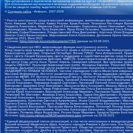
При цитировании и перепечатке материалов ссылка на портал «ИнфоШОС» обязательн
Для использования материалов в печатных изданиях необходимо письменное согласие
Если вы увидели ошибку, выделите ее мышкой и нажмите клавиши Ctrl+Enter
©
Создание сайта
- Инфорос, 2007-2026
* Реестр иностранных средств массовой информации, выполняющих функции иностранн
Голос Америки, Idel.Реалии, Кавказ.Реалии, Крым.Реалии, Телеканал Настоящее Время
Людмила Алексеевна, Маркелов Сергей Евгеньевич, Камалягин Денис Николаевич, Апах
Александрович, Маняхин Петр Борисович, Ярош Юлия Петровна, Чуракова Ольга Влади
Гройсман Софья Романовна, Рождественский Илья Дмитриевич, Апухтина Юлия Владимир
Шмагун Олеся Валентиновна, Мароховская Алеся Алексеевна, Долинина Ирина Никола
редактор 2021, Вега 2021
Источник:
https://minjust.gov.ru/ru/documents/7755/
данные на
03.09.2021
* Сведения реестра НКО, выполняющих функции иностранного агента:
Фонд защиты прав граждан Штаб, Институт права и публичной политики, Лаборатория
Гуманитарное действие, Открытый Петербург, Феникс ПЛЮС, Лига Избирателей, Правов
Крест, Центр Хасдей Ерушалаим, Центр поддержки и содействия развитию средств мас
информационных инициатив Действие, ВМЕСТЕ, Благотворительный фонд охраны здоров
Так, центр Сова, центр Анна, Проект Апрель, Самарская губерния, Эра здоровья, пр
защиты СИБАЛЬТ, Уральская правозащитная группа, Женщины Евразии, Рязанский Мемо
человека, Дальневосточный центр развития гражданских инициатив и социального пар
АКАДЕМИЯ ПО ПРАВАМ ЧЕЛОВЕКА, Частное учреждение Совета Министров северных стр
Массовой Информации, Институт развития прессы - Сибирь, Фонд поддержки свободы 
агентство МЕМО. РУ, Институт региональной прессы, Институт Развития Свободы Инф
Борисовна, Таранова Юлия Николаевна, Туровский Александр Алексеевич, Васильева 
Сергей Георгиевич, Пивоваров Андрей Сергеевич, Писемский Евгений Александрович,
Викторович, Шарипков Олег Викторович, Мальсагов Муса Асланович, Мошель Ирина Ар
Александровна, Исламов Тимур Рифгатович, Романова Ольга Евгеньевна, Щаров Серг
Паутов Юрий Анатольевич, Верховский Александр Маркович, Пислакова-Паркер Марина
Рачинский Ян Збигневич, Жемкова Елена Борисовна, Гудков Лев Дмитриевич, Иллари
Николай Алексеевич, Блинушов Андрей Юрьевич, Мосин Алексей Геннадьевич, Гефтер
Владимировна, Баженова Светлана Куприяновна, Исаев Сергей Владимирович, Максим
Буртина Елена Юрьевна, Гендель Людмила Залмановна, Кокорина Екатерина Алексеев
Подузов Сергей Васильевич, Протасова Ирина Вячеславовна, Литинский Леонид Борис
Добровольская Анна Дмитриевна, Королева Александра Евгеньевна, Смирнов Владими
Петрович, Полякова Мара Федоровна, Резник Генри Маркович, Захаров Герман Конста
Источник:
http://unro.minjust.ru/NKOForeignAgent.aspx
данные на
28.08.2021
* Единый федеральный список организаций, в том числе иностранных и международны
Высший военный Маджлисуль Шура, Конгресс народов Ичкерии и Дагестана, Аль-Каида, 
Движение Талибан, Исламская партия Туркестана, Общество социальных реформ, Общес
Исламское государство, Джабха аль-Нусра ли-Ахль аш-Шам, Народное ополчение имен