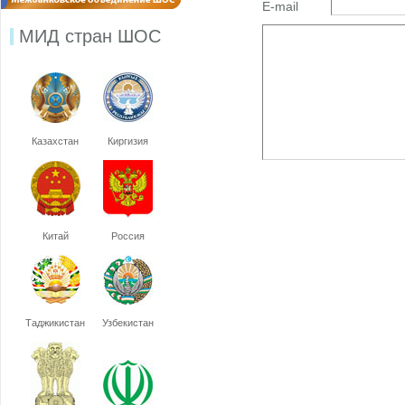
E-mail
МИД стран ШОС
Казахстан
Киргизия
Китай
Россия
Таджикистан
Узбекистан