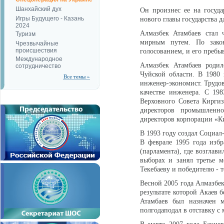
Шанхайский дух
Он произнес ее на госуд
Игры Будущего - Казань
нового главы государства 
2024
Алмазбек Атамбаев стал 
Туризм
мирным путем. По зако
Чрезвычайные
происшествия
голосованием, и его пребы
Международное
Алмазбек Атамбаев родил
сотрудничество
Чуйской области. В 1980
Все темы »
инженер-экономист. Трудов
качестве инженера. С 19
Верховного Совета Киргиз
директоров промышленно
директоров корпорации «К
В 1993 году создал Социал
В феврале 1995 года изб
(парламента), где возглав
выборах и занял третье 
Текебаеву и победителю - 
Весной 2005 года Алмазбек
результате которой Акаев б
Атамбаев был назначен 
полгодаподал в отставку с