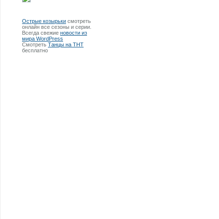
Острые козырьки
смотреть
онлайн все сезоны и серии.
Всегда свежие
новости из
мира WordPress
Смотреть
Танцы на ТНТ
бесплатно