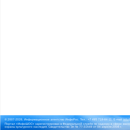
© 2007-2026, Информационное агентство ИнфоРос. Тел.: +7 495 718-84-11, E-mail:
info
Портал «ИнфоШОС» зарегистрирован в Федеральной службе по надзору в сфере массо
охраны культурного наследия. Свидетельство Эл № 77-31649 от 04 апреля 2008 г.