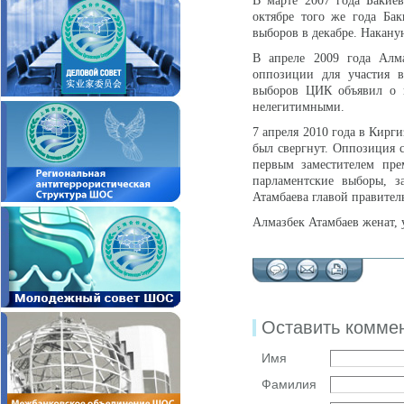
В марте 2007 года Бакие
октябре того же года Ба
выборов в декабре. Наканун
В апреле 2009 года Алма
оппозиции для участия в
выборов ЦИК объявил о п
нелегитимными.
7 апреля 2010 года в Кирг
был свергнут. Оппозиция с
первым заместителем пре
парламентские выборы, з
Атамбаева главой правитель
Алмазбек Атамбаев женат, у
Оставить комме
Имя
Фамилия