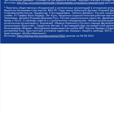
Чистопольский Джамаат, Рохнамо ба суи давлати исломи, Террористическое сообщест
Источник:
http://nac.gov.ru/terroristicheskie-i-ekstremistskie-organizacii-i-materialy.html
данные
* Перечень общественных объединений и религиозных организаций в отношении котор
Национал-большевистская партия, ВЕК РА, Рада земли Кубанской Духовно Родовой Де
Староверов-Инглингов, Нурджулар, К Богодержавию, Таблиги Джамаат, Русское наци
славян, Ат-Такфир Валь-Хиджра, Пит Буль, Национал-социалистическая рабочая парт
Череповца, Духовно-Родовая Держава Русь, Русское национальное единство, Древнер
Кровь и Честь, О свободе совести и о религиозных объединениях, Омская организаци
религиозная организация п. Боровский, Община Коренного Русского народа Щелковског
организация «Братство», Свидетели Иеговы, О противодействии экстремистской деяте
болельщиков «Фирма», Молодежная правозащитная группа МПГ, Курсом Правды и Единен
республика Русь, Арестантское уголовное единство, Башкорт, Нация и свобода, W.H.С
прав граждан, Штабы Навального
Источник:
https://minjust.gov.ru/ru/documents/7822/
данные на
06.08.2021