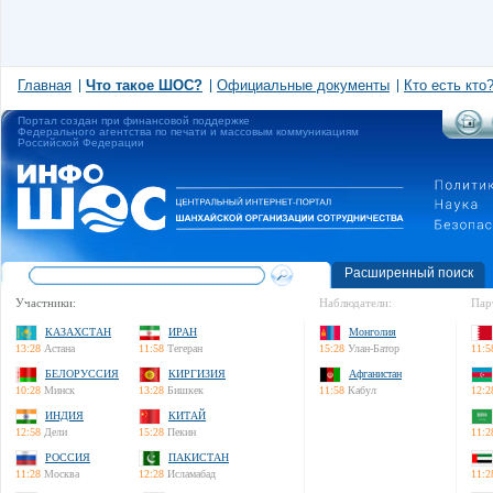
Главная
Что такое ШОС?
Официальные документы
Кто есть кто
Портал создан при финансовой поддержке
Федерального агентства по печати и массовым коммуникациям
Российской Федерации
Расширенный поиск
Участники:
Наблюдатели:
Пар
КАЗАХСТАН
ИРАН
Монголия
13:28
Астана
11:58
Тегеран
15:28
Улан-Батор
11:5
БЕЛОРУССИЯ
КИРГИЗИЯ
Афганистан
10:28
Минск
13:28
Бишкек
11:58
Кабул
12:2
ИНДИЯ
КИТАЙ
12:58
Дели
15:28
Пекин
11:2
РОССИЯ
ПАКИСТАН
11:28
Москва
12:28
Исламабад
11:2