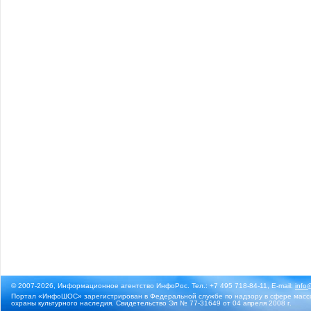
© 2007-2026, Информационное агентство ИнфоРос. Тел.: +7 495 718-84-11, E-mail:
info
Портал «ИнфоШОС» зарегистрирован в Федеральной службе по надзору в сфере массо
охраны культурного наследия. Свидетельство Эл № 77-31649 от 04 апреля 2008 г.