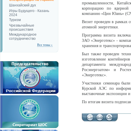
промышленности, Китайс
Шанхайский дух
корпорацию по ядерной 
Игры Будущего - Казань
компанию «Цин Юань» (CNN
2024
Туризм
Визит проведен в рамках с
Чрезвычайные
атомной энергетики.
происшествия
Международное
Программа визита включа
сотрудничество
ЗАО «Энерготекс» - компа
Все темы »
хранения и транспортиров
Был также проведен техн
изготовление контейнеров
департамента междунаро
Росэнергоатом» и Рост
«Энерготекс».
Участники семинара были
Курской АЭС по информир
выставочные экспозиции и 
По итогам визита подписан