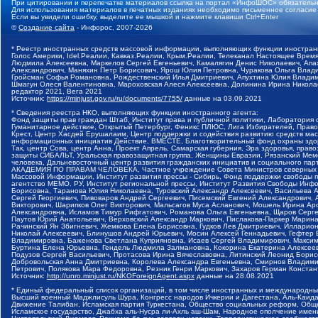
При цитировании и перепечатке материалов ссылка на портал «ИнфоШОС» обязательн
Для использования материалов в печатных изданиях необходимо письменное согласие
Если вы увидели ошибку, выделите ее мышкой и нажмите клавиши Ctrl+Enter
©
Создание сайта
- Инфорос, 2007-2026
* Реестр иностранных средств массовой информации, выполняющих функции иностранн
Голос Америки, Idel.Реалии, Кавказ.Реалии, Крым.Реалии, Телеканал Настоящее Время
Людмила Алексеевна, Маркелов Сергей Евгеньевич, Камалягин Денис Николаевич, Апах
Александрович, Маняхин Петр Борисович, Ярош Юлия Петровна, Чуракова Ольга Влади
Гройсман Софья Романовна, Рождественский Илья Дмитриевич, Апухтина Юлия Владимир
Шмагун Олеся Валентиновна, Мароховская Алеся Алексеевна, Долинина Ирина Никола
редактор 2021, Вега 2021
Источник:
https://minjust.gov.ru/ru/documents/7755/
данные на
03.09.2021
* Сведения реестра НКО, выполняющих функции иностранного агента:
Фонд защиты прав граждан Штаб, Институт права и публичной политики, Лаборатория
Гуманитарное действие, Открытый Петербург, Феникс ПЛЮС, Лига Избирателей, Правов
Крест, Центр Хасдей Ерушалаим, Центр поддержки и содействия развитию средств мас
информационных инициатив Действие, ВМЕСТЕ, Благотворительный фонд охраны здоров
Так, центр Сова, центр Анна, Проект Апрель, Самарская губерния, Эра здоровья, пр
защиты СИБАЛЬТ, Уральская правозащитная группа, Женщины Евразии, Рязанский Мемо
человека, Дальневосточный центр развития гражданских инициатив и социального пар
АКАДЕМИЯ ПО ПРАВАМ ЧЕЛОВЕКА, Частное учреждение Совета Министров северных стр
Массовой Информации, Институт развития прессы - Сибирь, Фонд поддержки свободы 
агентство МЕМО. РУ, Институт региональной прессы, Институт Развития Свободы Инф
Борисовна, Таранова Юлия Николаевна, Туровский Александр Алексеевич, Васильева 
Сергей Георгиевич, Пивоваров Андрей Сергеевич, Писемский Евгений Александрович,
Викторович, Шарипков Олег Викторович, Мальсагов Муса Асланович, Мошель Ирина Ар
Александровна, Исламов Тимур Рифгатович, Романова Ольга Евгеньевна, Щаров Серг
Паутов Юрий Анатольевич, Верховский Александр Маркович, Пислакова-Паркер Марина
Рачинский Ян Збигневич, Жемкова Елена Борисовна, Гудков Лев Дмитриевич, Иллари
Николай Алексеевич, Блинушов Андрей Юрьевич, Мосин Алексей Геннадьевич, Гефтер
Владимировна, Баженова Светлана Куприяновна, Исаев Сергей Владимирович, Максим
Буртина Елена Юрьевна, Гендель Людмила Залмановна, Кокорина Екатерина Алексеев
Подузов Сергей Васильевич, Протасова Ирина Вячеславовна, Литинский Леонид Борис
Добровольская Анна Дмитриевна, Королева Александра Евгеньевна, Смирнов Владими
Петрович, Полякова Мара Федоровна, Резник Генри Маркович, Захаров Герман Конста
Источник:
http://unro.minjust.ru/NKOForeignAgent.aspx
данные на
28.08.2021
* Единый федеральный список организаций, в том числе иностранных и международны
Высший военный Маджлисуль Шура, Конгресс народов Ичкерии и Дагестана, Аль-Каида, 
Движение Талибан, Исламская партия Туркестана, Общество социальных реформ, Общес
Исламское государство, Джабха аль-Нусра ли-Ахль аш-Шам, Народное ополчение имен