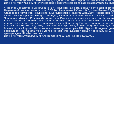
Чистопольский Джамаат, Рохнамо ба суи давлати исломи, Террористическое сообщест
Источник:
http://nac.gov.ru/terroristicheskie-i-ekstremistskie-organizacii-i-materialy.html
данные
* Перечень общественных объединений и религиозных организаций в отношении котор
Национал-большевистская партия, ВЕК РА, Рада земли Кубанской Духовно Родовой Де
Староверов-Инглингов, Нурджулар, К Богодержавию, Таблиги Джамаат, Русское наци
славян, Ат-Такфир Валь-Хиджра, Пит Буль, Национал-социалистическая рабочая парт
Череповца, Духовно-Родовая Держава Русь, Русское национальное единство, Древнер
Кровь и Честь, О свободе совести и о религиозных объединениях, Омская организаци
религиозная организация п. Боровский, Община Коренного Русского народа Щелковског
организация «Братство», Свидетели Иеговы, О противодействии экстремистской деяте
болельщиков «Фирма», Молодежная правозащитная группа МПГ, Курсом Правды и Единен
республика Русь, Арестантское уголовное единство, Башкорт, Нация и свобода, W.H.С
прав граждан, Штабы Навального
Источник:
https://minjust.gov.ru/ru/documents/7822/
данные на
06.08.2021