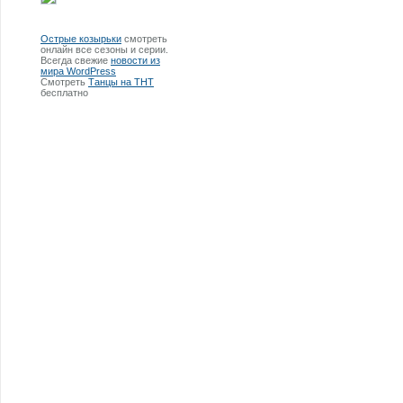
Острые козырьки
смотреть
онлайн все сезоны и серии.
Всегда свежие
новости из
мира WordPress
Смотреть
Танцы на ТНТ
бесплатно