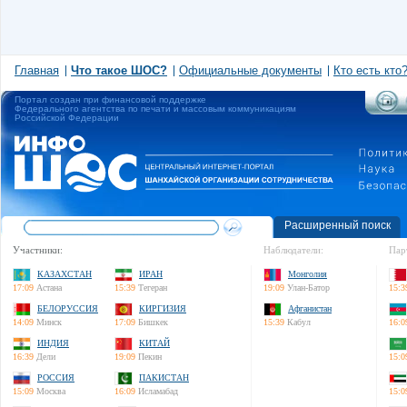
Главная
Что такое ШОС?
Официальные документы
Кто есть кто
Портал создан при финансовой поддержке
Федерального агентства по печати и массовым коммуникациям
Российской Федерации
Расширенный поиск
Участники:
Наблюдатели:
Пар
КАЗАХСТАН
ИРАН
Монголия
17:09
Астана
15:39
Тегеран
19:09
Улан-Батор
15:3
БЕЛОРУССИЯ
КИРГИЗИЯ
Афганистан
14:09
Минск
17:09
Бишкек
15:39
Кабул
16:0
ИНДИЯ
КИТАЙ
16:39
Дели
19:09
Пекин
15:0
РОССИЯ
ПАКИСТАН
15:09
Москва
16:09
Исламабад
15:0