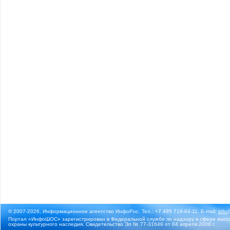
© 2007-2026, Информационное агентство ИнфоРос. Тел.: +7 495 718-84-11, E-mail:
info
Портал «ИнфоШОС» зарегистрирован в Федеральной службе по надзору в сфере массо
охраны культурного наследия. Свидетельство Эл № 77-31649 от 04 апреля 2008 г.