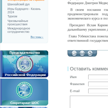
Федерации Дмитрия Медвед
Шанхайский дух
Игры Будущего - Казань
В своем послании глава
2024
продемонстрировали под
Туризм
экономического курса и п
Чрезвычайные
происшествия
Президент Ислам Каримов
Международное
дальнейшему укреплению д
сотрудничество
Глава Узбекистана пожелал
Все темы »
ответственной государстве
Оставить комме
Имя
Фамилия
E-mail