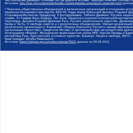
Чистопольский Джамаат, Рохнамо ба суи давлати исломи, Террористическое сообщест
Источник:
http://nac.gov.ru/terroristicheskie-i-ekstremistskie-organizacii-i-materialy.html
данные
* Перечень общественных объединений и религиозных организаций в отношении котор
Национал-большевистская партия, ВЕК РА, Рада земли Кубанской Духовно Родовой Де
Староверов-Инглингов, Нурджулар, К Богодержавию, Таблиги Джамаат, Русское наци
славян, Ат-Такфир Валь-Хиджра, Пит Буль, Национал-социалистическая рабочая парт
Череповца, Духовно-Родовая Держава Русь, Русское национальное единство, Древнер
Кровь и Честь, О свободе совести и о религиозных объединениях, Омская организаци
религиозная организация п. Боровский, Община Коренного Русского народа Щелковског
организация «Братство», Свидетели Иеговы, О противодействии экстремистской деяте
болельщиков «Фирма», Молодежная правозащитная группа МПГ, Курсом Правды и Единен
республика Русь, Арестантское уголовное единство, Башкорт, Нация и свобода, W.H.С
прав граждан, Штабы Навального
Источник:
https://minjust.gov.ru/ru/documents/7822/
данные на
06.08.2021