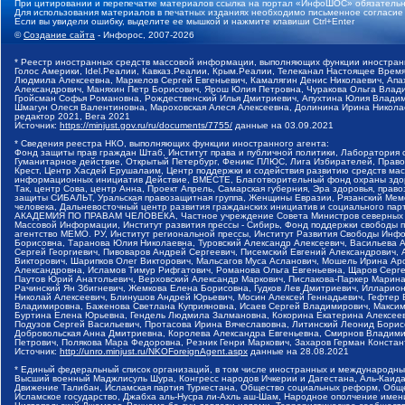
При цитировании и перепечатке материалов ссылка на портал «ИнфоШОС» обязательн
Для использования материалов в печатных изданиях необходимо письменное согласие
Если вы увидели ошибку, выделите ее мышкой и нажмите клавиши Ctrl+Enter
©
Создание сайта
- Инфорос, 2007-2026
* Реестр иностранных средств массовой информации, выполняющих функции иностранн
Голос Америки, Idel.Реалии, Кавказ.Реалии, Крым.Реалии, Телеканал Настоящее Время
Людмила Алексеевна, Маркелов Сергей Евгеньевич, Камалягин Денис Николаевич, Апах
Александрович, Маняхин Петр Борисович, Ярош Юлия Петровна, Чуракова Ольга Влади
Гройсман Софья Романовна, Рождественский Илья Дмитриевич, Апухтина Юлия Владимир
Шмагун Олеся Валентиновна, Мароховская Алеся Алексеевна, Долинина Ирина Никола
редактор 2021, Вега 2021
Источник:
https://minjust.gov.ru/ru/documents/7755/
данные на
03.09.2021
* Сведения реестра НКО, выполняющих функции иностранного агента:
Фонд защиты прав граждан Штаб, Институт права и публичной политики, Лаборатория
Гуманитарное действие, Открытый Петербург, Феникс ПЛЮС, Лига Избирателей, Правов
Крест, Центр Хасдей Ерушалаим, Центр поддержки и содействия развитию средств мас
информационных инициатив Действие, ВМЕСТЕ, Благотворительный фонд охраны здоров
Так, центр Сова, центр Анна, Проект Апрель, Самарская губерния, Эра здоровья, пр
защиты СИБАЛЬТ, Уральская правозащитная группа, Женщины Евразии, Рязанский Мемо
человека, Дальневосточный центр развития гражданских инициатив и социального пар
АКАДЕМИЯ ПО ПРАВАМ ЧЕЛОВЕКА, Частное учреждение Совета Министров северных стр
Массовой Информации, Институт развития прессы - Сибирь, Фонд поддержки свободы 
агентство МЕМО. РУ, Институт региональной прессы, Институт Развития Свободы Инф
Борисовна, Таранова Юлия Николаевна, Туровский Александр Алексеевич, Васильева 
Сергей Георгиевич, Пивоваров Андрей Сергеевич, Писемский Евгений Александрович,
Викторович, Шарипков Олег Викторович, Мальсагов Муса Асланович, Мошель Ирина Ар
Александровна, Исламов Тимур Рифгатович, Романова Ольга Евгеньевна, Щаров Серг
Паутов Юрий Анатольевич, Верховский Александр Маркович, Пислакова-Паркер Марина
Рачинский Ян Збигневич, Жемкова Елена Борисовна, Гудков Лев Дмитриевич, Иллари
Николай Алексеевич, Блинушов Андрей Юрьевич, Мосин Алексей Геннадьевич, Гефтер
Владимировна, Баженова Светлана Куприяновна, Исаев Сергей Владимирович, Максим
Буртина Елена Юрьевна, Гендель Людмила Залмановна, Кокорина Екатерина Алексеев
Подузов Сергей Васильевич, Протасова Ирина Вячеславовна, Литинский Леонид Борис
Добровольская Анна Дмитриевна, Королева Александра Евгеньевна, Смирнов Владими
Петрович, Полякова Мара Федоровна, Резник Генри Маркович, Захаров Герман Конста
Источник:
http://unro.minjust.ru/NKOForeignAgent.aspx
данные на
28.08.2021
* Единый федеральный список организаций, в том числе иностранных и международны
Высший военный Маджлисуль Шура, Конгресс народов Ичкерии и Дагестана, Аль-Каида, 
Движение Талибан, Исламская партия Туркестана, Общество социальных реформ, Общес
Исламское государство, Джабха аль-Нусра ли-Ахль аш-Шам, Народное ополчение имен