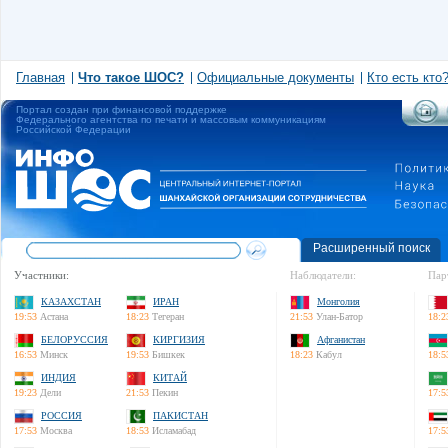
Главная
Что такое ШОС?
Официальные документы
Кто есть кто
Портал создан при финансовой поддержке
Федерального агентства по печати и массовым коммуникациям
Российской Федерации
Расширенный поиск
Участники:
Наблюдатели:
Пар
КАЗАХСТАН
ИРАН
Монголия
19:53
Астана
18:23
Тегеран
21:53
Улан-Батор
18:2
БЕЛОРУССИЯ
КИРГИЗИЯ
Афганистан
16:53
Минск
19:53
Бишкек
18:23
Кабул
18:5
ИНДИЯ
КИТАЙ
19:23
Дели
21:53
Пекин
17:5
РОССИЯ
ПАКИСТАН
17:53
Москва
18:53
Исламабад
17:5