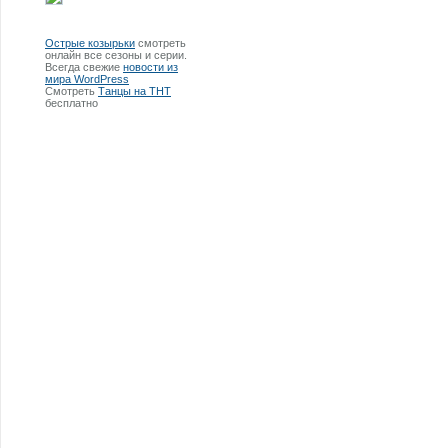
Острые козырьки
смотреть
онлайн все сезоны и серии.
Всегда свежие
новости из
мира WordPress
Смотреть
Танцы на ТНТ
бесплатно