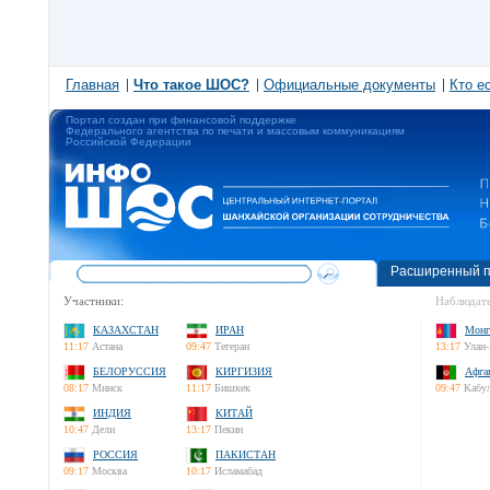
Главная
Что такое ШОС?
Официальные документы
Кто е
Портал создан при финансовой поддержке
Федерального агентства по печати и массовым коммуникациям
Российской Федерации
Расширенный п
Участники:
Наблюдате
КАЗАХСТАН
ИРАН
Монг
11:17
Астана
09:47
Тегеран
13:17
Улан-
БЕЛОРУССИЯ
КИРГИЗИЯ
Афга
08:17
Минск
11:17
Бишкек
09:47
Кабу
ИНДИЯ
КИТАЙ
10:47
Дели
13:17
Пекин
РОССИЯ
ПАКИСТАН
09:17
Москва
10:17
Исламабад