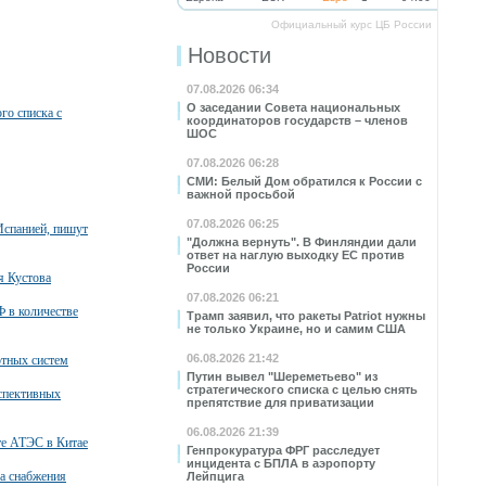
Официальный курс ЦБ России
Новости
07.08.2026 06:34
О заседании Совета национальных
го списка с
координаторов государств – членов
ШОС
07.08.2026 06:28
СМИ: Белый Дом обратился к России с
важной просьбой
07.08.2026 06:25
Испанией, пишут
"Должна вернуть". В Финляндии дали
ответ на наглую выходку ЕС против
России
я Кустова
07.08.2026 06:21
 в количестве
Трамп заявил, что ракеты Patriot нужны
не только Украине, но и самим США
06.08.2026 21:42
тных систем
Путин вывел "Шереметьево" из
стратегического списка с целью снять
спективных
препятствие для приватизации
06.08.2026 21:39
те АТЭС в Китае
Генпрокуратура ФРГ расследует
инцидента с БПЛА в аэропорту
а снабжения
Лейпцига