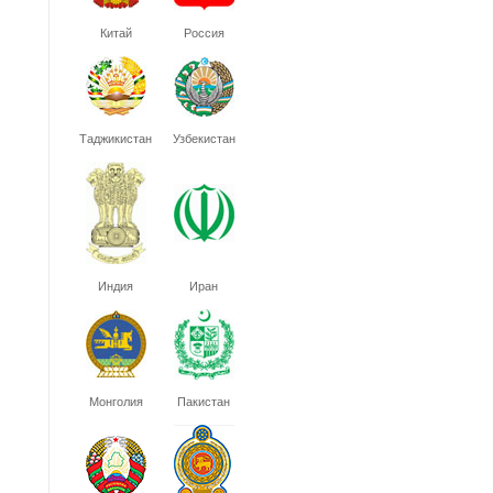
Китай
Россия
Таджикистан
Узбекистан
Индия
Иран
Монголия
Пакистан