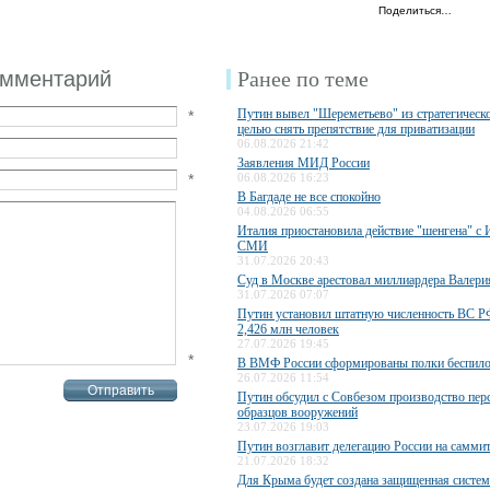
Поделиться…
омментарий
Ранее по теме
Путин вывел "Шереметьево" из стратегическо
*
целью снять препятствие для приватизации
06.08.2026 21:42
Заявления МИД России
*
06.08.2026 16:23
В Багдаде не все спокойно
04.08.2026 06:55
Италия приостановила действие "шенгена" с 
СМИ
31.07.2026 20:43
Суд в Москве арестовал миллиардера Валери
31.07.2026 07:07
Путин установил штатную численность ВС РФ
2,426 млн человек
27.07.2026 19:45
*
В ВМФ России сформированы полки беспило
26.07.2026 11:54
Путин обсудил с Совбезом производство пер
образцов вооружений
23.07.2026 19:03
Путин возглавит делегацию России на самми
21.07.2026 18:32
Для Крыма будет создана защищенная систем