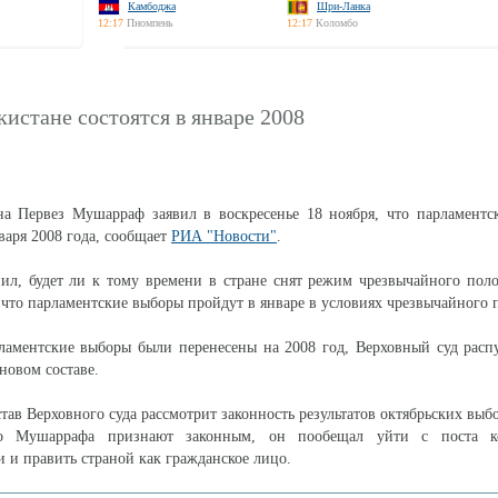
Камбоджа
Шри-Ланка
12:17
Пномпень
12:17
Коломбо
истане состоятся в январе 2008
на Первез Мушарраф заявил в воскресенье 18 ноября, что парламентс
варя 2008 года, сообщает
РИА "Новости"
.
ил, будет ли к тому времени в стране снят режим чрезвычайного пол
что парламентские выборы пройдут в январе в условиях чрезвычайного 
ламентские выборы были перенесены на 2008 год, Верховный суд расп
новом составе.
тав Верховного суда рассмотрит законность результатов октябрьских выбо
во Мушаррафа признают законным, он пообещал уйти с поста к
 и править страной как гражданское лицо.