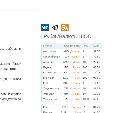
Рубль/Валюты ШОС
Страна
Код
Валюта
Ном.
Курс
кие выборы в
Австралия
AUD
Доллар
1
57.38
Азербайджан
AZN
Манат
1
47.89
Армения
AMD
Драм
100
22.23
ожения. Ранее
Индия
INR
Рупия
100
85.51
положения.
Казахстан
KZT
Тенге
100
17.33
Киргизия
KGS
Сом
100
93.09
ущен, а затем
КНР
CNY
Юань
1
12.06
Таджикистан
TJS
Сомони
10
88.03
ров. В случае
Турецкая
TRY
Лира
10
17.13
омандующего
Узбекистан
UZS
Сум
10000
68.32
Cша
USD
Доллар
1
81.41
Eвропа
EUR
Евро
1
94.06