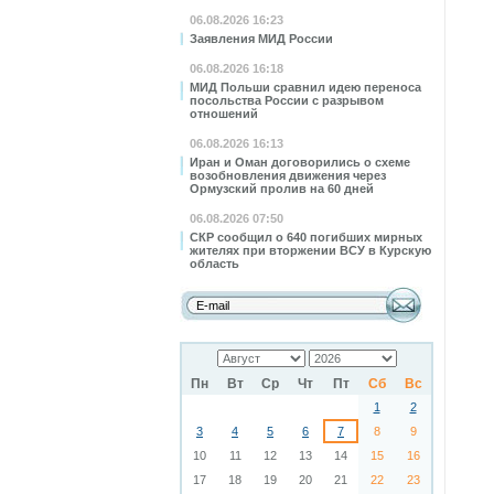
06.08.2026 16:23
Заявления МИД России
06.08.2026 16:18
МИД Польши сравнил идею переноса
посольства России с разрывом
отношений
06.08.2026 16:13
Иран и Оман договорились о схеме
возобновления движения через
Ормузский пролив на 60 дней
06.08.2026 07:50
СКР сообщил о 640 погибших мирных
жителях при вторжении ВСУ в Курскую
область
Пн
Вт
Ср
Чт
Пт
Сб
Вс
1
2
3
4
5
6
7
8
9
10
11
12
13
14
15
16
17
18
19
20
21
22
23