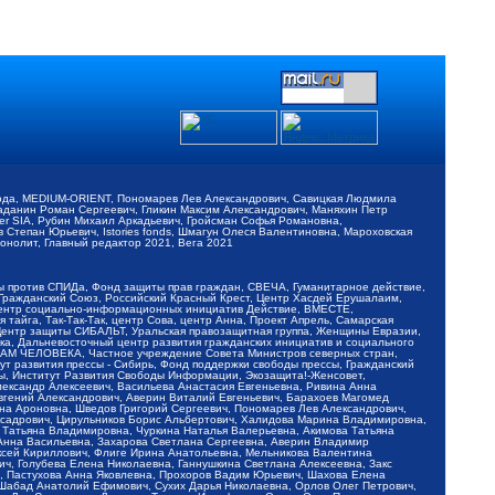
обода, MEDIUM-ORIENT, Пономарев Лев Александрович, Савицкая Людмила
Баданин Роман Сергеевич, Гликин Максим Александрович, Маняхин Петр
er SIA, Рубин Михаил Аркадьевич, Гройсман Софья Романовна,
Степан Юрьевич, Istories fonds, Шмагун Олеся Валентиновна, Мароховская
нолит, Главный редактор 2021, Вега 2021
Мы против СПИДа, Фонд защиты прав граждан, СВЕЧА, Гуманитарное действие,
 Гражданский Союз, Российский Красный Крест, Центр Хасдей Ерушалаим,
 Центр социально-информационных инициатив Действие, ВМЕСТЕ,
айга, Так-Так-Так, центр Сова, центр Анна, Проект Апрель, Самарская
Центр защиты СИБАЛЬТ, Уральская правозащитная группа, Женщины Евразии,
ка, Дальневосточный центр развития гражданских инициатив и социального
АВАМ ЧЕЛОВЕКА, Частное учреждение Совета Министров северных стран,
т развития прессы - Сибирь, Фонд поддержки свободы прессы, Гражданский
ы, Институт Развития Свободы Информации, Экозащита!-Женсовет,
ександр Алексеевич, Васильева Анастасия Евгеньевна, Ривина Анна
вгений Александрович, Аверин Виталий Евгеньевич, Барахоев Магомед
на Ароновна, Шведов Григорий Сергеевич, Пономарев Лев Александрович,
ксадрович, Цирульников Борис Альбертович, Халидова Марина Владимировна,
 Татьяна Владимировна, Чуркина Наталья Валерьевна, Акимова Татьяна
 Анна Васильевна, Захарова Светлана Сергеевна, Аверин Владимир
ксей Кириллович, Флиге Ирина Анатольевна, Мельникова Валентина
, Голубева Елена Николаевна, Ганнушкина Светлана Алексеевна, Закс
, Пастухова Анна Яковлевна, Прохоров Вадим Юрьевич, Шахова Елена
 Шабад Анатолий Ефимович, Сухих Дарья Николаевна, Орлов Олег Петрович,