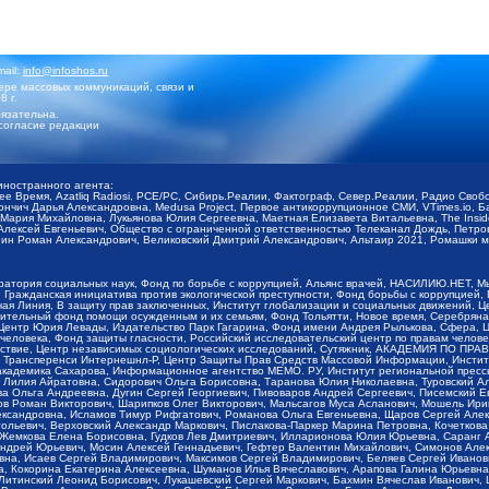
mail:
info@infoshos.ru
ре массовых коммуникаций, связи и
8 г.
язательна.
согласие редакции
иностранного агента:
щее Время, Azatliq Radiosi, PCE/PC, Сибирь.Реалии, Фактограф, Север.Реалии, Радио Св
ончич Дарья Александровна, Medusa Project, Первое антикоррупционное СМИ, VTimes.io, 
ария Михайловна, Лукьянова Юлия Сергеевна, Маетная Елизавета Витальевна, The Insid
ексей Евгеньевич, Общество с ограниченной ответственностью Телеканал Дождь, Петров 
н Роман Александрович, Великовский Дмитрий Александрович, Альтаир 2021, Ромашки мо
оратория социальных наук, Фонд по борьбе с коррупцией, Альянс врачей, НАСИЛИЮ.НЕТ, 
Гражданская инициатива против экологической преступности, Фонд борьбы с коррупцией,
чая Линия, В защиту прав заключенных, Институт глобализации и социальных движений,
тельный фонд помощи осужденным и их семьям, Фонд Тольятти, Новое время, Серебряная т
Центр Юрия Левады, Издательство Парк Гагарина, Фонд имени Андрея Рылькова, Сфера, 
еловека, Фонд защиты гласности, Российский исследовательский центр по правам челове
йствие, Центр независимых социологических исследований, Сутяжник, АКАДЕМИЯ ПО ПР
р Трансперенси Интернешнл-Р, Центр Защиты Прав Средств Массовой Информации, Институ
 академика Сахарова, Информационное агентство МЕМО. РУ, Институт региональной пресс
Лилия Айратовна, Сидорович Ольга Борисовна, Таранова Юлия Николаевна, Туровский Ал
а Ольга Андреевна, Дугин Сергей Георгиевич, Пивоваров Андрей Сергеевич, Писемский Е
в Роман Викторович, Шарипков Олег Викторович, Мальсагов Муса Асланович, Мошель Ири
ександровна, Исламов Тимур Рифгатович, Романова Ольга Евгеньевна, Щаров Сергей Але
льевич, Верховский Александр Маркович, Пислакова-Паркер Марина Петровна, Кочеткова
, Жемкова Елена Борисовна, Гудков Лев Дмитриевич, Илларионова Юлия Юрьевна, Саранг
Андрей Юрьевич, Мосин Алексей Геннадьевич, Гефтер Валентин Михайлович, Симонов Але
а, Исаев Сергей Владимирович, Максимов Сергей Владимирович, Беляев Сергей Иванович
 Кокорина Екатерина Алексеевна, Шуманов Илья Вячеславович, Арапова Галина Юрьевна
Литинский Леонид Борисович, Лукашевский Сергей Маркович, Бахмин Вячеслав Иванович,