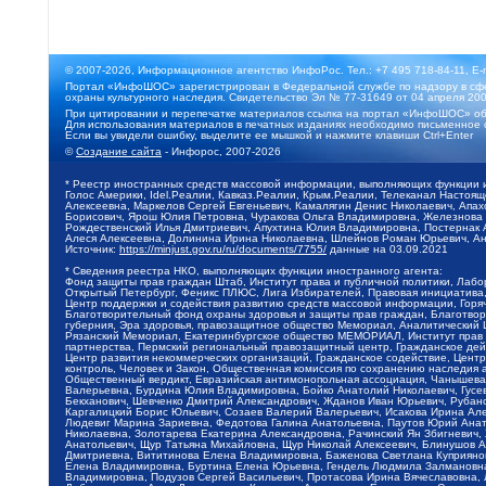
© 2007-2026, Информационное агентство ИнфоРос. Тел.: +7 495 718-84-11, E-
Портал «ИнфоШОС» зарегистрирован в Федеральной службе по надзору в сфе
охраны культурного наследия. Свидетельство Эл № 77-31649 от 04 апреля 200
При цитировании и перепечатке материалов ссылка на портал «ИнфоШОС» об
Для использования материалов в печатных изданиях необходимо письменное 
Если вы увидели ошибку, выделите ее мышкой и нажмите клавиши Ctrl+Enter
©
Создание сайта
- Инфорос, 2007-2026
* Реестр иностранных средств массовой информации, выполняющих функции 
Голос Америки, Idel.Реалии, Кавказ.Реалии, Крым.Реалии, Телеканал Настоя
Алексеевна, Маркелов Сергей Евгеньевич, Камалягин Денис Николаевич, Апах
Борисович, Ярош Юлия Петровна, Чуракова Ольга Владимировна, Железнова М
Рождественский Илья Дмитриевич, Апухтина Юлия Владимировна, Постернак Ал
Алеся Алексеевна, Долинина Ирина Николаевна, Шлейнов Роман Юрьевич, Ани
Источник:
https://minjust.gov.ru/ru/documents/7755/
данные на
03.09.2021
* Сведения реестра НКО, выполняющих функции иностранного агента:
Фонд защиты прав граждан Штаб, Институт права и публичной политики, Лаб
Открытый Петербург, Феникс ПЛЮС, Лига Избирателей, Правовая инициатива, 
Центр поддержки и содействия развитию средств массовой информации, Горя
Благотворительный фонд охраны здоровья и защиты прав граждан, Благотвори
губерния, Эра здоровья, правозащитное общество Мемориал, Аналитический 
Рязанский Мемориал, Екатеринбургское общество МЕМОРИАЛ, Институт прав ч
партнерства, Пермский региональный правозащитный центр, Гражданское де
Центр развития некоммерческих организаций, Гражданское содействие, Цент
контроль, Человек и Закон, Общественная комиссия по сохранению наследия
Общественный вердикт, Евразийская антимонопольная ассоциация, Чанышева 
Валерьевна, Бурдина Юлия Владимировна, Бойко Анатолий Николаевич, Гусев
Бекханович, Шевченко Дмитрий Александрович, Жданов Иван Юрьевич, Рубано
Каргалицкий Борис Юльевич, Созаев Валерий Валерьевич, Исакова Ирина Ал
Людевиг Марина Зариевна, Федотова Галина Анатольевна, Паутов Юрий Анато
Николаевна, Золотарева Екатерина Александровна, Рачинский Ян Збигневич
Анатольевич, Щур Татьяна Михайловна, Щур Николай Алексеевич, Блинушов 
Дмитриевна, Вититинова Елена Владимировна, Баженова Светлана Куприяновн
Елена Владимировна, Буртина Елена Юрьевна, Гендель Людмила Залмановна,
Владимировна, Подузов Сергей Васильевич, Протасова Ирина Вячеславовна, 