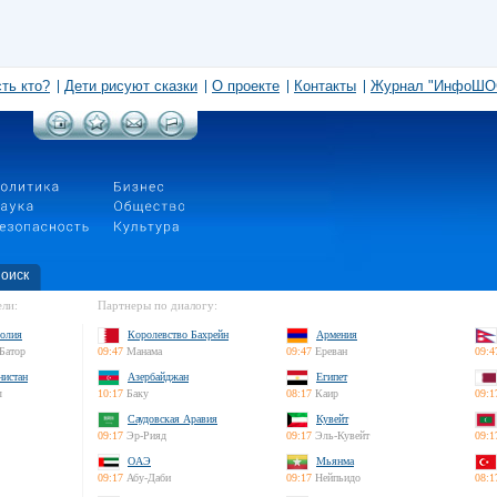
сть кто?
Дети рисуют сказки
О проекте
Контакты
Журнал "ИнфоШО
оиск
ли:
Партнеры по диалогу:
олия
Королевство Бахрейн
Армения
Батор
09:47
Манама
09:47
Ереван
09:4
нистан
Азербайджан
Египет
л
10:17
Баку
08:17
Каир
09:1
Саудовская Аравия
Кувейт
09:17
Эр-Рияд
09:17
Эль-Кувейт
09:1
ОАЭ
Мьянма
09:17
Абу-Даби
09:17
Нейпьидо
08:1