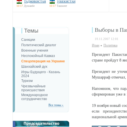
ТАДЖИКИСТАН
УЗБЕКИСТАН
10:17
Душанбе
10:17
Ташкент
Выборы в Пак
Темы
19.11.2007 12:01
Санкции
Политический диалог
Иран
Политика
Военные учения
Президент Пакиста
Неспокойный Кавказ
стране пройдут 8 ян
Спецоперация на Украине
Шанхайский дух
Президент не уточн
Игры Будущего - Казань
2024
Мушарраф отмечал, 
Туризм
Чрезвычайные
Напомним, что пар
происшествия
сформирован уже в 
Международное
сотрудничество
Все темы »
19 ноября новый сос
если президентст
национальной армии