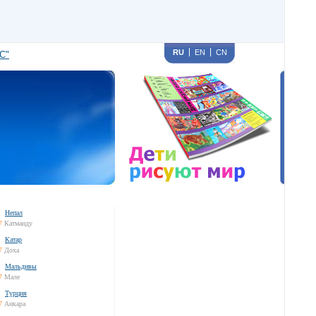
RU
EN
CN
С"
Непал
7
Катманду
Катар
7
Доха
Мальдивы
7
Мале
Турция
7
Анкара