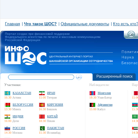
Главная
Что такое ШОС?
Официальные документы
Кто есть кто
Портал создан при финансовой поддержке
Федерального агентства по печати и массовым коммуникациям
Российской Федерации
Расширенный поиск
Участники:
Наблюдатели:
Пар
КАЗАХСТАН
ИРАН
Монголия
16:30
Астана
15:00
Тегеран
18:30
Улан-Батор
15:0
БЕЛОРУССИЯ
КИРГИЗИЯ
Афганистан
13:30
Минск
16:30
Бишкек
15:00
Кабул
15:3
ИНДИЯ
КИТАЙ
16:00
Дели
18:30
Пекин
14:3
РОССИЯ
ПАКИСТАН
14:30
Москва
15:30
Исламабад
14:3