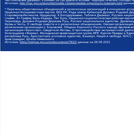
Чистопольский Джамаат, Рохнамо ба суи давлати исломи, Террористическое сообщест
Источник:
http://nac.gov.ru/terroristicheskie-i-ekstremistskie-organizacii-i-materialy.html
данные
* Перечень общественных объединений и религиозных организаций в отношении котор
Национал-большевистская партия, ВЕК РА, Рада земли Кубанской Духовно Родовой Де
Староверов-Инглингов, Нурджулар, К Богодержавию, Таблиги Джамаат, Русское наци
славян, Ат-Такфир Валь-Хиджра, Пит Буль, Национал-социалистическая рабочая парт
Череповца, Духовно-Родовая Держава Русь, Русское национальное единство, Древнер
Кровь и Честь, О свободе совести и о религиозных объединениях, Омская организаци
религиозная организация п. Боровский, Община Коренного Русского народа Щелковског
организация «Братство», Свидетели Иеговы, О противодействии экстремистской деяте
болельщиков «Фирма», Молодежная правозащитная группа МПГ, Курсом Правды и Единен
республика Русь, Арестантское уголовное единство, Башкорт, Нация и свобода, W.H.С
прав граждан, Штабы Навального
Источник:
https://minjust.gov.ru/ru/documents/7822/
данные на
06.08.2021