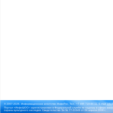
© 2007-2026, Информационное агентство ИнфоРос. Тел.: +7 495 718-84-11, E-mail:
info
Портал «ИнфоШОС» зарегистрирован в Федеральной службе по надзору в сфере массо
охраны культурного наследия. Свидетельство Эл № 77-31649 от 04 апреля 2008 г.