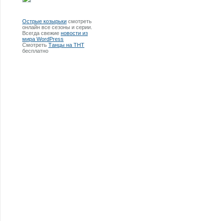
Острые козырьки
смотреть
онлайн все сезоны и серии.
Всегда свежие
новости из
мира WordPress
Смотреть
Танцы на ТНТ
бесплатно