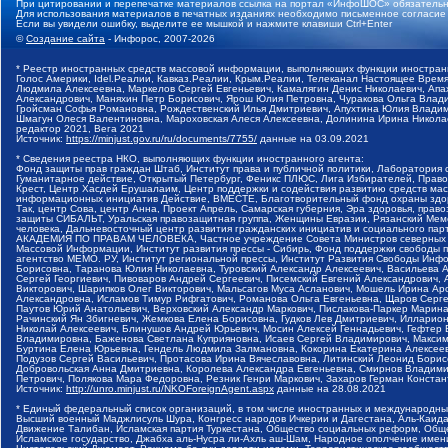
При цитировании и перепечатке материалов ссылка на портал «ИнфоШОС» обязательн
Для использования материалов в печатных изданиях необходимо письменное согласие
Если вы увидели ошибку, выделите ее мышкой и нажмите клавиши Ctrl+Enter
©
Создание сайта
- Инфорос, 2007-2026
* Реестр иностранных средств массовой информации, выполняющих функции иностранн
Голос Америки, Idel.Реалии, Кавказ.Реалии, Крым.Реалии, Телеканал Настоящее Время
Людмила Алексеевна, Маркелов Сергей Евгеньевич, Камалягин Денис Николаевич, Апах
Александрович, Маняхин Петр Борисович, Ярош Юлия Петровна, Чуракова Ольга Влади
Гройсман Софья Романовна, Рождественский Илья Дмитриевич, Апухтина Юлия Владимир
Шмагун Олеся Валентиновна, Мароховская Алеся Алексеевна, Долинина Ирина Никола
редактор 2021, Вега 2021
Источник:
https://minjust.gov.ru/ru/documents/7755/
данные на
03.09.2021
* Сведения реестра НКО, выполняющих функции иностранного агента:
Фонд защиты прав граждан Штаб, Институт права и публичной политики, Лаборатория
Гуманитарное действие, Открытый Петербург, Феникс ПЛЮС, Лига Избирателей, Правов
Крест, Центр Хасдей Ерушалаим, Центр поддержки и содействия развитию средств мас
информационных инициатив Действие, ВМЕСТЕ, Благотворительный фонд охраны здоров
Так, центр Сова, центр Анна, Проект Апрель, Самарская губерния, Эра здоровья, пр
защиты СИБАЛЬТ, Уральская правозащитная группа, Женщины Евразии, Рязанский Мемо
человека, Дальневосточный центр развития гражданских инициатив и социального пар
АКАДЕМИЯ ПО ПРАВАМ ЧЕЛОВЕКА, Частное учреждение Совета Министров северных стр
Массовой Информации, Институт развития прессы - Сибирь, Фонд поддержки свободы 
агентство МЕМО. РУ, Институт региональной прессы, Институт Развития Свободы Инф
Борисовна, Таранова Юлия Николаевна, Туровский Александр Алексеевич, Васильева 
Сергей Георгиевич, Пивоваров Андрей Сергеевич, Писемский Евгений Александрович,
Викторович, Шарипков Олег Викторович, Мальсагов Муса Асланович, Мошель Ирина Ар
Александровна, Исламов Тимур Рифгатович, Романова Ольга Евгеньевна, Щаров Серг
Паутов Юрий Анатольевич, Верховский Александр Маркович, Пислакова-Паркер Марина
Рачинский Ян Збигневич, Жемкова Елена Борисовна, Гудков Лев Дмитриевич, Иллари
Николай Алексеевич, Блинушов Андрей Юрьевич, Мосин Алексей Геннадьевич, Гефтер
Владимировна, Баженова Светлана Куприяновна, Исаев Сергей Владимирович, Максим
Буртина Елена Юрьевна, Гендель Людмила Залмановна, Кокорина Екатерина Алексеев
Подузов Сергей Васильевич, Протасова Ирина Вячеславовна, Литинский Леонид Борис
Добровольская Анна Дмитриевна, Королева Александра Евгеньевна, Смирнов Владими
Петрович, Полякова Мара Федоровна, Резник Генри Маркович, Захаров Герман Конста
Источник:
http://unro.minjust.ru/NKOForeignAgent.aspx
данные на
28.08.2021
* Единый федеральный список организаций, в том числе иностранных и международны
Высший военный Маджлисуль Шура, Конгресс народов Ичкерии и Дагестана, Аль-Каида, 
Движение Талибан, Исламская партия Туркестана, Общество социальных реформ, Общес
Исламское государство, Джабха аль-Нусра ли-Ахль аш-Шам, Народное ополчение имен