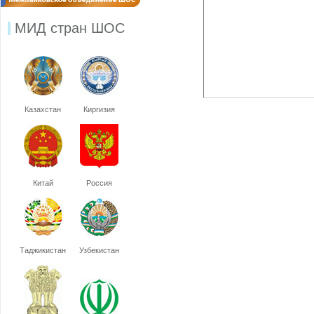
МИД стран ШОС
Казахстан
Киргизия
Китай
Россия
Таджикистан
Узбекистан