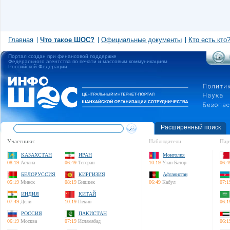
Главная
Что такое ШОС?
Официальные документы
Кто есть кто
Портал создан при финансовой поддержке
Федерального агентства по печати и массовым коммуникациям
Российской Федерации
Расширенный поиск
Участники:
Наблюдатели:
Пар
КАЗАХСТАН
ИРАН
Монголия
08:19
Астана
06:49
Тегеран
10:19
Улан-Батор
06:4
БЕЛОРУССИЯ
КИРГИЗИЯ
Афганистан
05:19
Минск
08:19
Бишкек
06:49
Кабул
07:1
ИНДИЯ
КИТАЙ
07:49
Дели
10:19
Пекин
06:1
РОССИЯ
ПАКИСТАН
06:19
Москва
07:19
Исламабад
06:1