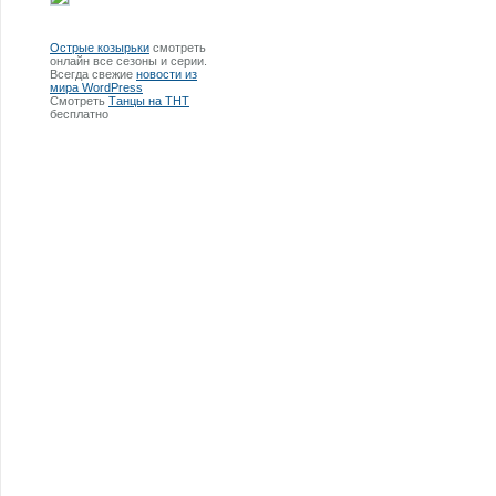
Острые козырьки
смотреть
онлайн все сезоны и серии.
Всегда свежие
новости из
мира WordPress
Смотреть
Танцы на ТНТ
бесплатно