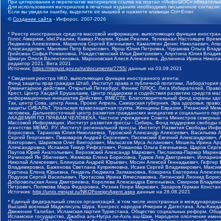
При цитировании и перепечатке материалов ссылка на портал «ИнфоШОС» обязательн
Для использования материалов в печатных изданиях необходимо письменное согласие
Если вы увидели ошибку, выделите ее мышкой и нажмите клавиши Ctrl+Enter
©
Создание сайта
- Инфорос, 2007-2026
* Реестр иностранных средств массовой информации, выполняющих функции иностранн
Голос Америки, Idel.Реалии, Кавказ.Реалии, Крым.Реалии, Телеканал Настоящее Время
Людмила Алексеевна, Маркелов Сергей Евгеньевич, Камалягин Денис Николаевич, Апах
Александрович, Маняхин Петр Борисович, Ярош Юлия Петровна, Чуракова Ольга Влади
Гройсман Софья Романовна, Рождественский Илья Дмитриевич, Апухтина Юлия Владимир
Шмагун Олеся Валентиновна, Мароховская Алеся Алексеевна, Долинина Ирина Никола
редактор 2021, Вега 2021
Источник:
https://minjust.gov.ru/ru/documents/7755/
данные на
03.09.2021
* Сведения реестра НКО, выполняющих функции иностранного агента:
Фонд защиты прав граждан Штаб, Институт права и публичной политики, Лаборатория
Гуманитарное действие, Открытый Петербург, Феникс ПЛЮС, Лига Избирателей, Правов
Крест, Центр Хасдей Ерушалаим, Центр поддержки и содействия развитию средств мас
информационных инициатив Действие, ВМЕСТЕ, Благотворительный фонд охраны здоров
Так, центр Сова, центр Анна, Проект Апрель, Самарская губерния, Эра здоровья, пр
защиты СИБАЛЬТ, Уральская правозащитная группа, Женщины Евразии, Рязанский Мемо
человека, Дальневосточный центр развития гражданских инициатив и социального пар
АКАДЕМИЯ ПО ПРАВАМ ЧЕЛОВЕКА, Частное учреждение Совета Министров северных стр
Массовой Информации, Институт развития прессы - Сибирь, Фонд поддержки свободы 
агентство МЕМО. РУ, Институт региональной прессы, Институт Развития Свободы Инф
Борисовна, Таранова Юлия Николаевна, Туровский Александр Алексеевич, Васильева 
Сергей Георгиевич, Пивоваров Андрей Сергеевич, Писемский Евгений Александрович,
Викторович, Шарипков Олег Викторович, Мальсагов Муса Асланович, Мошель Ирина Ар
Александровна, Исламов Тимур Рифгатович, Романова Ольга Евгеньевна, Щаров Серг
Паутов Юрий Анатольевич, Верховский Александр Маркович, Пислакова-Паркер Марина
Рачинский Ян Збигневич, Жемкова Елена Борисовна, Гудков Лев Дмитриевич, Иллари
Николай Алексеевич, Блинушов Андрей Юрьевич, Мосин Алексей Геннадьевич, Гефтер
Владимировна, Баженова Светлана Куприяновна, Исаев Сергей Владимирович, Максим
Буртина Елена Юрьевна, Гендель Людмила Залмановна, Кокорина Екатерина Алексеев
Подузов Сергей Васильевич, Протасова Ирина Вячеславовна, Литинский Леонид Борис
Добровольская Анна Дмитриевна, Королева Александра Евгеньевна, Смирнов Владими
Петрович, Полякова Мара Федоровна, Резник Генри Маркович, Захаров Герман Конста
Источник:
http://unro.minjust.ru/NKOForeignAgent.aspx
данные на
28.08.2021
* Единый федеральный список организаций, в том числе иностранных и международны
Высший военный Маджлисуль Шура, Конгресс народов Ичкерии и Дагестана, Аль-Каида, 
Движение Талибан, Исламская партия Туркестана, Общество социальных реформ, Общес
Исламское государство, Джабха аль-Нусра ли-Ахль аш-Шам, Народное ополчение имен