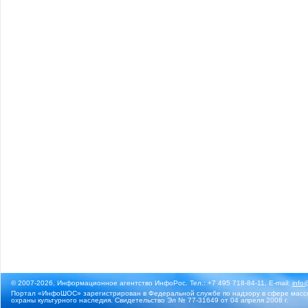
© 2007-2026, Информационное агентство ИнфоРос. Тел.: +7 495 718-84-11, E-mail:
info
Портал «ИнфоШОС» зарегистрирован в Федеральной службе по надзору в сфере массо
охраны культурного наследия. Свидетельство Эл № 77-31649 от 04 апреля 2008 г.