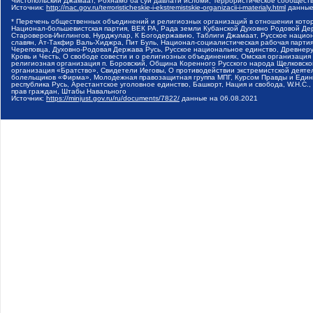
Чистопольский Джамаат, Рохнамо ба суи давлати исломи, Террористическое сообщест
Источник:
http://nac.gov.ru/terroristicheskie-i-ekstremistskie-organizacii-i-materialy.html
данные
* Перечень общественных объединений и религиозных организаций в отношении котор
Национал-большевистская партия, ВЕК РА, Рада земли Кубанской Духовно Родовой Де
Староверов-Инглингов, Нурджулар, К Богодержавию, Таблиги Джамаат, Русское наци
славян, Ат-Такфир Валь-Хиджра, Пит Буль, Национал-социалистическая рабочая парт
Череповца, Духовно-Родовая Держава Русь, Русское национальное единство, Древнер
Кровь и Честь, О свободе совести и о религиозных объединениях, Омская организаци
религиозная организация п. Боровский, Община Коренного Русского народа Щелковског
организация «Братство», Свидетели Иеговы, О противодействии экстремистской деяте
болельщиков «Фирма», Молодежная правозащитная группа МПГ, Курсом Правды и Единен
республика Русь, Арестантское уголовное единство, Башкорт, Нация и свобода, W.H.С
прав граждан, Штабы Навального
Источник:
https://minjust.gov.ru/ru/documents/7822/
данные на
06.08.2021