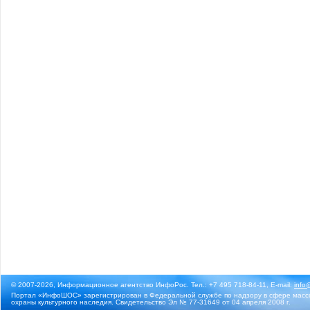
© 2007-2026, Информационное агентство ИнфоРос. Тел.: +7 495 718-84-11, E-mail:
info
Портал «ИнфоШОС» зарегистрирован в Федеральной службе по надзору в сфере массо
охраны культурного наследия. Свидетельство Эл № 77-31649 от 04 апреля 2008 г.