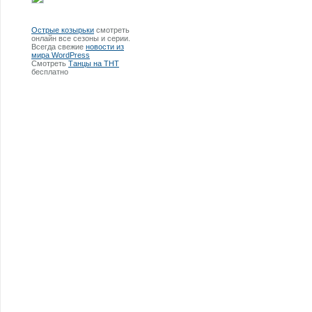
Острые козырьки
смотреть
онлайн все сезоны и серии.
Всегда свежие
новости из
мира WordPress
Смотреть
Танцы на ТНТ
бесплатно