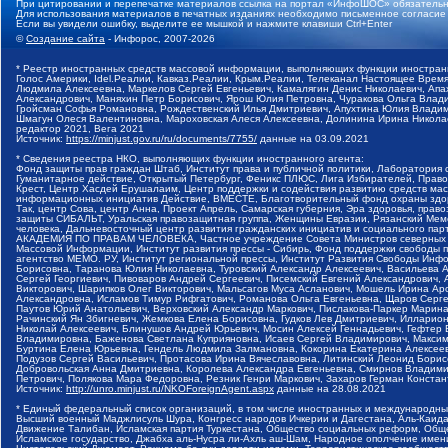
При цитировании и перепечатке материалов ссылка на портал «ИнфоШОС» обязательн
Для использования материалов в печатных изданиях необходимо письменное согласие
Если вы увидели ошибку, выделите ее мышкой и нажмите клавиши Ctrl+Enter
©
Создание сайта
- Инфорос, 2007-2026
* Реестр иностранных средств массовой информации, выполняющих функции иностранн
Голос Америки, Idel.Реалии, Кавказ.Реалии, Крым.Реалии, Телеканал Настоящее Время
Людмила Алексеевна, Маркелов Сергей Евгеньевич, Камалягин Денис Николаевич, Апах
Александрович, Маняхин Петр Борисович, Ярош Юлия Петровна, Чуракова Ольга Влади
Гройсман Софья Романовна, Рождественский Илья Дмитриевич, Апухтина Юлия Владимир
Шмагун Олеся Валентиновна, Мароховская Алеся Алексеевна, Долинина Ирина Никола
редактор 2021, Вега 2021
Источник:
https://minjust.gov.ru/ru/documents/7755/
данные на
03.09.2021
* Сведения реестра НКО, выполняющих функции иностранного агента:
Фонд защиты прав граждан Штаб, Институт права и публичной политики, Лаборатория
Гуманитарное действие, Открытый Петербург, Феникс ПЛЮС, Лига Избирателей, Правов
Крест, Центр Хасдей Ерушалаим, Центр поддержки и содействия развитию средств мас
информационных инициатив Действие, ВМЕСТЕ, Благотворительный фонд охраны здоров
Так, центр Сова, центр Анна, Проект Апрель, Самарская губерния, Эра здоровья, пр
защиты СИБАЛЬТ, Уральская правозащитная группа, Женщины Евразии, Рязанский Мемо
человека, Дальневосточный центр развития гражданских инициатив и социального пар
АКАДЕМИЯ ПО ПРАВАМ ЧЕЛОВЕКА, Частное учреждение Совета Министров северных стр
Массовой Информации, Институт развития прессы - Сибирь, Фонд поддержки свободы 
агентство МЕМО. РУ, Институт региональной прессы, Институт Развития Свободы Инф
Борисовна, Таранова Юлия Николаевна, Туровский Александр Алексеевич, Васильева 
Сергей Георгиевич, Пивоваров Андрей Сергеевич, Писемский Евгений Александрович,
Викторович, Шарипков Олег Викторович, Мальсагов Муса Асланович, Мошель Ирина Ар
Александровна, Исламов Тимур Рифгатович, Романова Ольга Евгеньевна, Щаров Серг
Паутов Юрий Анатольевич, Верховский Александр Маркович, Пислакова-Паркер Марина
Рачинский Ян Збигневич, Жемкова Елена Борисовна, Гудков Лев Дмитриевич, Иллари
Николай Алексеевич, Блинушов Андрей Юрьевич, Мосин Алексей Геннадьевич, Гефтер
Владимировна, Баженова Светлана Куприяновна, Исаев Сергей Владимирович, Максим
Буртина Елена Юрьевна, Гендель Людмила Залмановна, Кокорина Екатерина Алексеев
Подузов Сергей Васильевич, Протасова Ирина Вячеславовна, Литинский Леонид Борис
Добровольская Анна Дмитриевна, Королева Александра Евгеньевна, Смирнов Владими
Петрович, Полякова Мара Федоровна, Резник Генри Маркович, Захаров Герман Конста
Источник:
http://unro.minjust.ru/NKOForeignAgent.aspx
данные на
28.08.2021
* Единый федеральный список организаций, в том числе иностранных и международны
Высший военный Маджлисуль Шура, Конгресс народов Ичкерии и Дагестана, Аль-Каида, 
Движение Талибан, Исламская партия Туркестана, Общество социальных реформ, Общес
Исламское государство, Джабха аль-Нусра ли-Ахль аш-Шам, Народное ополчение имен