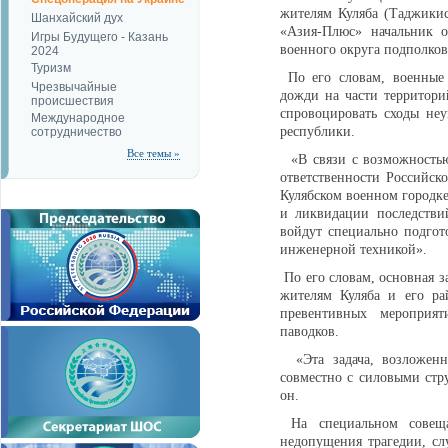
жителям Куляба (Таджики
Шанхайский дух
«Азия-Плюс» начальник о
Игры Будущего - Казань
военного округа подполко
2024
Туризм
По его словам, военные 
Чрезвычайные
дожди на части территор
происшествия
спровоцировать сходы не
Международное
республики.
сотрудничество
Все темы »
«В связи с возможностью
ответственности Российск
Кулябском военном городке
и ликвидации последствий
войдут специально подго
инженерной техникой».
По его словам, основная з
жителям Куляба и его ра
превентивных мероприя
паводков.
«Эта задача, возложенна
совместно с силовыми стр
он.
На специальном совеща
недопущения трагедии, слу