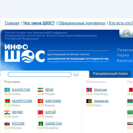
Главная
Что такое ШОС?
Официальные документы
Кто есть кто
Портал создан при финансовой поддержке
Федерального агентства по печати и массовым коммуникациям
Российской Федерации
Расширенный поиск
Участники:
Наблюдатели:
Пар
КАЗАХСТАН
ИРАН
Монголия
14:19
Астана
12:49
Тегеран
16:19
Улан-Батор
12:4
БЕЛОРУССИЯ
КИРГИЗИЯ
Афганистан
11:19
Минск
14:19
Бишкек
12:49
Кабул
13:1
ИНДИЯ
КИТАЙ
13:49
Дели
16:19
Пекин
12:1
РОССИЯ
ПАКИСТАН
12:19
Москва
13:19
Исламабад
12:1