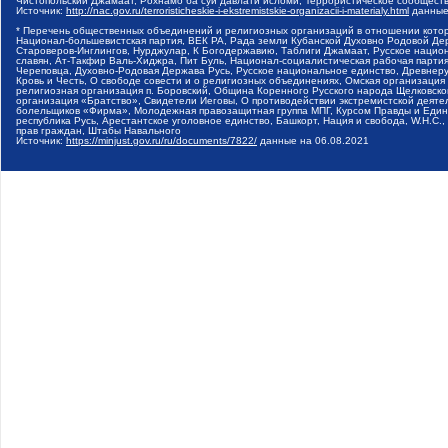
Чистопольский Джамаат, Рохнамо ба суи давлати исломи, Террористическое сообщест
Источник:
http://nac.gov.ru/terroristicheskie-i-ekstremistskie-organizacii-i-materialy.html
данные
* Перечень общественных объединений и религиозных организаций в отношении котор
Национал-большевистская партия, ВЕК РА, Рада земли Кубанской Духовно Родовой Де
Староверов-Инглингов, Нурджулар, К Богодержавию, Таблиги Джамаат, Русское наци
славян, Ат-Такфир Валь-Хиджра, Пит Буль, Национал-социалистическая рабочая парт
Череповца, Духовно-Родовая Держава Русь, Русское национальное единство, Древнер
Кровь и Честь, О свободе совести и о религиозных объединениях, Омская организаци
религиозная организация п. Боровский, Община Коренного Русского народа Щелковског
организация «Братство», Свидетели Иеговы, О противодействии экстремистской деяте
болельщиков «Фирма», Молодежная правозащитная группа МПГ, Курсом Правды и Единен
республика Русь, Арестантское уголовное единство, Башкорт, Нация и свобода, W.H.С
прав граждан, Штабы Навального
Источник:
https://minjust.gov.ru/ru/documents/7822/
данные на
06.08.2021