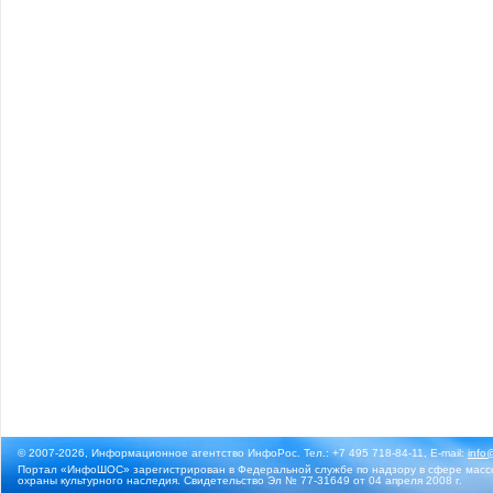
© 2007-2026, Информационное агентство ИнфоРос. Тел.: +7 495 718-84-11, E-mail:
info
Портал «ИнфоШОС» зарегистрирован в Федеральной службе по надзору в сфере массо
охраны культурного наследия. Свидетельство Эл № 77-31649 от 04 апреля 2008 г.