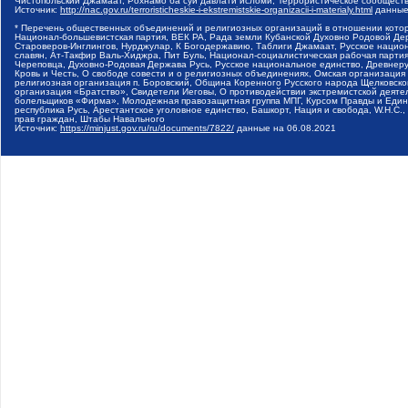
Чистопольский Джамаат, Рохнамо ба суи давлати исломи, Террористическое сообщест
Источник:
http://nac.gov.ru/terroristicheskie-i-ekstremistskie-organizacii-i-materialy.html
данные
* Перечень общественных объединений и религиозных организаций в отношении котор
Национал-большевистская партия, ВЕК РА, Рада земли Кубанской Духовно Родовой Де
Староверов-Инглингов, Нурджулар, К Богодержавию, Таблиги Джамаат, Русское наци
славян, Ат-Такфир Валь-Хиджра, Пит Буль, Национал-социалистическая рабочая парт
Череповца, Духовно-Родовая Держава Русь, Русское национальное единство, Древнер
Кровь и Честь, О свободе совести и о религиозных объединениях, Омская организаци
религиозная организация п. Боровский, Община Коренного Русского народа Щелковског
организация «Братство», Свидетели Иеговы, О противодействии экстремистской деяте
болельщиков «Фирма», Молодежная правозащитная группа МПГ, Курсом Правды и Единен
республика Русь, Арестантское уголовное единство, Башкорт, Нация и свобода, W.H.С
прав граждан, Штабы Навального
Источник:
https://minjust.gov.ru/ru/documents/7822/
данные на
06.08.2021