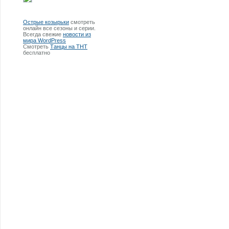
Острые козырьки
смотреть
онлайн все сезоны и серии.
Всегда свежие
новости из
мира WordPress
Смотреть
Танцы на ТНТ
бесплатно