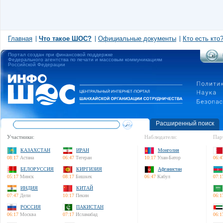
Главная
Что такое ШОС?
Официальные документы
Кто есть кто
Портал создан при финансовой поддержке
Федерального агентства по печати и массовым коммуникациям
Российской Федерации
Расширенный поиск
Участники:
Наблюдатели:
Пар
КАЗАХСТАН
ИРАН
Монголия
08:17
Астана
06:47
Тегеран
10:17
Улан-Батор
06:4
БЕЛОРУССИЯ
КИРГИЗИЯ
Афганистан
05:17
Минск
08:17
Бишкек
06:47
Кабул
07:1
ИНДИЯ
КИТАЙ
07:47
Дели
10:17
Пекин
06:1
РОССИЯ
ПАКИСТАН
06:17
Москва
07:17
Исламабад
06:1