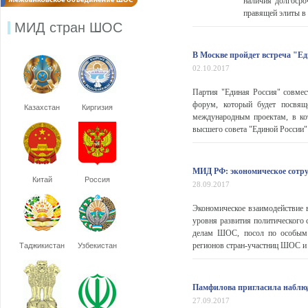
наличия долгосро
правящей элиты в 
МИД стран ШОС
В Москве пройдет встреча "Е
02.10.2017
Партия "Единая Россия" совмес
форум, который будет посвящ
Казахстан
Киргизия
международным проектам, в ко
высшего совета "Единой России" 
МИД РФ: экономическое сотру
Китай
Россия
28.09.2017
Экономическое взаимодействие 
уровня развития политического 
делам ШОС, посол по особым 
регионов стран-участниц ШОС и 
Таджикистан
Узбекистан
Памфилова пригласила наблю
27.09.2017