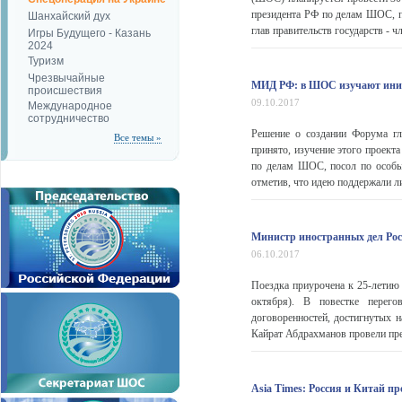
президента РФ по делам ШОС, 
Шанхайский дух
глав правительств государств - ч
Игры Будущего - Казань
2024
Туризм
Чрезвычайные
МИД РФ: в ШОС изучают иници
происшествия
09.10.2017
Международное
сотрудничество
Решение о создании Форума гл
Все темы »
принято, изучение этого проект
по делам ШОС, посол по особы
отметив, что идею поддержали ли
Министр иностранных дел Рос
06.10.2017
Поездка приурочена к 25-летию
октября). В повестке перег
договоренностей, достигнутых н
Кайрат Абдрахманов провели пре
Asia Times: Россия и Китай п