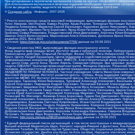
При цитировании и перепечатке материалов ссылка на портал «ИнфоШОС» обязательн
Для использования материалов в печатных изданиях необходимо письменное согласие
Если вы увидели ошибку, выделите ее мышкой и нажмите клавиши Ctrl+Enter
©
Создание сайта
- Инфорос, 2007-2026
* Реестр иностранных средств массовой информации, выполняющих функции иностранн
Голос Америки, Idel.Реалии, Кавказ.Реалии, Крым.Реалии, Телеканал Настоящее Время
Людмила Алексеевна, Маркелов Сергей Евгеньевич, Камалягин Денис Николаевич, Апах
Александрович, Маняхин Петр Борисович, Ярош Юлия Петровна, Чуракова Ольга Влади
Гройсман Софья Романовна, Рождественский Илья Дмитриевич, Апухтина Юлия Владимир
Шмагун Олеся Валентиновна, Мароховская Алеся Алексеевна, Долинина Ирина Никола
редактор 2021, Вега 2021
Источник:
https://minjust.gov.ru/ru/documents/7755/
данные на
03.09.2021
* Сведения реестра НКО, выполняющих функции иностранного агента:
Фонд защиты прав граждан Штаб, Институт права и публичной политики, Лаборатория
Гуманитарное действие, Открытый Петербург, Феникс ПЛЮС, Лига Избирателей, Правов
Крест, Центр Хасдей Ерушалаим, Центр поддержки и содействия развитию средств мас
информационных инициатив Действие, ВМЕСТЕ, Благотворительный фонд охраны здоров
Так, центр Сова, центр Анна, Проект Апрель, Самарская губерния, Эра здоровья, пр
защиты СИБАЛЬТ, Уральская правозащитная группа, Женщины Евразии, Рязанский Мемо
человека, Дальневосточный центр развития гражданских инициатив и социального пар
АКАДЕМИЯ ПО ПРАВАМ ЧЕЛОВЕКА, Частное учреждение Совета Министров северных стр
Массовой Информации, Институт развития прессы - Сибирь, Фонд поддержки свободы 
агентство МЕМО. РУ, Институт региональной прессы, Институт Развития Свободы Инф
Борисовна, Таранова Юлия Николаевна, Туровский Александр Алексеевич, Васильева 
Сергей Георгиевич, Пивоваров Андрей Сергеевич, Писемский Евгений Александрович,
Викторович, Шарипков Олег Викторович, Мальсагов Муса Асланович, Мошель Ирина Ар
Александровна, Исламов Тимур Рифгатович, Романова Ольга Евгеньевна, Щаров Серг
Паутов Юрий Анатольевич, Верховский Александр Маркович, Пислакова-Паркер Марина
Рачинский Ян Збигневич, Жемкова Елена Борисовна, Гудков Лев Дмитриевич, Иллари
Николай Алексеевич, Блинушов Андрей Юрьевич, Мосин Алексей Геннадьевич, Гефтер
Владимировна, Баженова Светлана Куприяновна, Исаев Сергей Владимирович, Максим
Буртина Елена Юрьевна, Гендель Людмила Залмановна, Кокорина Екатерина Алексеев
Подузов Сергей Васильевич, Протасова Ирина Вячеславовна, Литинский Леонид Борис
Добровольская Анна Дмитриевна, Королева Александра Евгеньевна, Смирнов Владими
Петрович, Полякова Мара Федоровна, Резник Генри Маркович, Захаров Герман Конста
Источник:
http://unro.minjust.ru/NKOForeignAgent.aspx
данные на
28.08.2021
* Единый федеральный список организаций, в том числе иностранных и международны
Высший военный Маджлисуль Шура, Конгресс народов Ичкерии и Дагестана, Аль-Каида, 
Движение Талибан, Исламская партия Туркестана, Общество социальных реформ, Общес
Исламское государство, Джабха аль-Нусра ли-Ахль аш-Шам, Народное ополчение имен