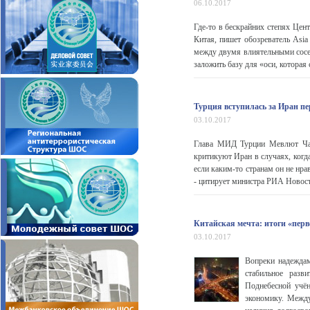
06.10.2017
Где-то в бескрайних степях Цен
Китая, пишет обозреватель Asia
между двумя влиятельными сосе
заложить базу для «оси, которая 
Турция вступилась за Иран 
03.10.2017
Глава МИД Турции Мевлют Чаву
критикуют Иран в случаях, когда
если каким-то странам он не нра
- цитирует министра РИА Новости
Китайская мечта: итоги «пер
03.10.2017
Вопреки надеждам
стабильное разв
Поднебесной учён
экономику. Между