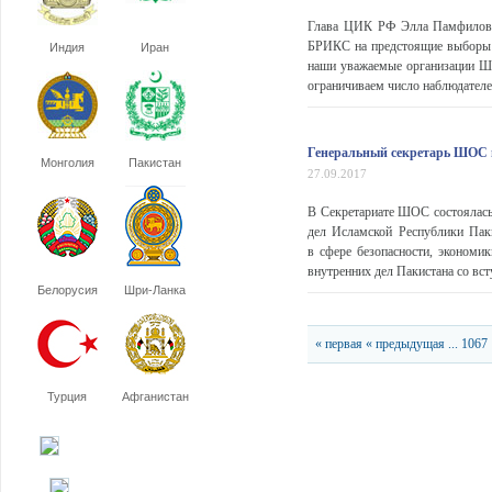
Глава ЦИК РФ Элла Памфилова 
БРИКС на предстоящие выборы п
Индия
Иран
наши уважаемые организации Ш
ограничиваем число наблюдателей,
Генеральный секретарь ШОС в
Монголия
Пакистан
27.09.2017
В Секретариате ШОС состоялас
дел Исламской Республики Пак
в сфере безопасности, экономи
внутренних дел Пакистана со вс
Белорусия
Шри-Ланка
« первая
« предыдущая
...
1067
Турция
Афганистан