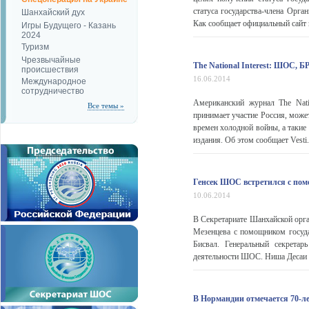
статуса государства-члена Орг
Шанхайский дух
Как сообщает официальный сайт 
Игры Будущего - Казань
2024
Туризм
Чрезвычайные
The National Interest: ШОС,
происшествия
16.06.2014
Международное
сотрудничество
Американский журнал The Natio
Все темы »
принимает участие Россия, може
времен холодной войны, а таки
издания. Об этом сообщает Vesti.
Генсек ШОС встретился с по
10.06.2014
В Секретариате Шанхайской орга
Мезенцева с помощником госуд
Бисвал. Генеральный секрета
деятельности ШОС. Ниша Десаи Б
В Нормандии отмечается 70-л