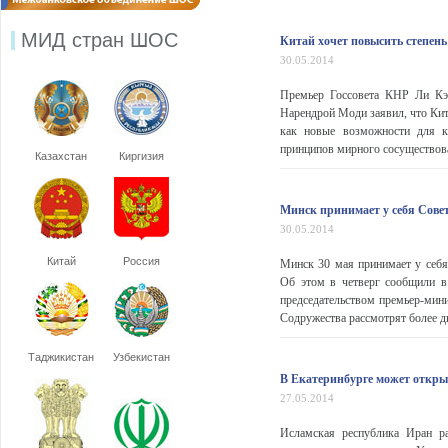
МИД стран ШОС
Китай хочет повысить степень
30.05.2014
Премьер Госсовета КНР Ли Кэ
Нарендрой Моди заявил, что Кит
как новые возможности для к
принципов мирного сосуществова
Казахстан
Киргизия
Минск принимает у себя Совет
30.05.2014
Китай
Россия
Минск 30 мая принимает у себя 
Об этом в четверг сообщили в
председательством премьер-мини
Содружества рассмотрят более д
Таджикистан
Узбекистан
В Екатеринбурге может откры
27.05.2014
Исламская республика Иран ра