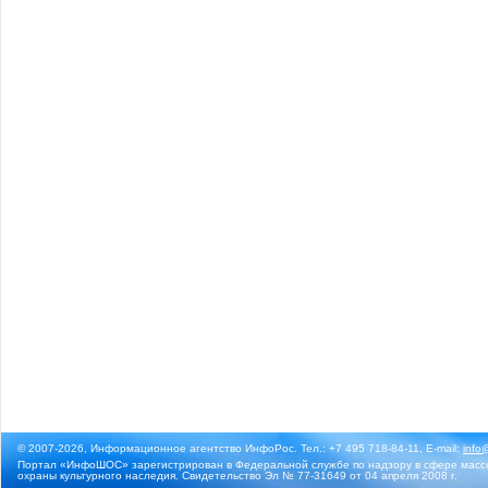
© 2007-2026, Информационное агентство ИнфоРос. Тел.: +7 495 718-84-11, E-mail:
info
Портал «ИнфоШОС» зарегистрирован в Федеральной службе по надзору в сфере массо
охраны культурного наследия. Свидетельство Эл № 77-31649 от 04 апреля 2008 г.