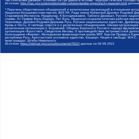
Чистопольский Джамаат, Рохнамо ба суи давлати исломи, Террористическое сообщест
Источник:
http://nac.gov.ru/terroristicheskie-i-ekstremistskie-organizacii-i-materialy.html
данные
* Перечень общественных объединений и религиозных организаций в отношении котор
Национал-большевистская партия, ВЕК РА, Рада земли Кубанской Духовно Родовой Де
Староверов-Инглингов, Нурджулар, К Богодержавию, Таблиги Джамаат, Русское наци
славян, Ат-Такфир Валь-Хиджра, Пит Буль, Национал-социалистическая рабочая парт
Череповца, Духовно-Родовая Держава Русь, Русское национальное единство, Древнер
Кровь и Честь, О свободе совести и о религиозных объединениях, Омская организаци
религиозная организация п. Боровский, Община Коренного Русского народа Щелковског
организация «Братство», Свидетели Иеговы, О противодействии экстремистской деяте
болельщиков «Фирма», Молодежная правозащитная группа МПГ, Курсом Правды и Единен
республика Русь, Арестантское уголовное единство, Башкорт, Нация и свобода, W.H.С
прав граждан, Штабы Навального
Источник:
https://minjust.gov.ru/ru/documents/7822/
данные на
06.08.2021