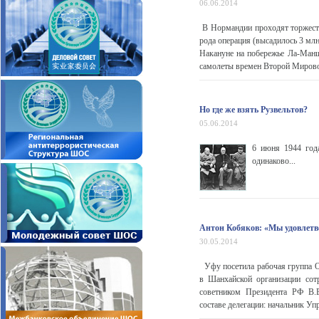
06.06.2014
В Нормандии проходят торжеств
рода операция (высадилось 3 мл
Накануне на побережье Ла-Манш
самолеты времен Второй Мировой
Но где же взять Рузвельтов?
05.06.2014
6 июня 1944 год
одинаково...
Антон Кобяков: «Мы удовлетв
30.05.2014
Уфу посетила рабочая группа О
в Шанхайской организации сот
советником Президента РФ В.
составе делегации: начальник Уп