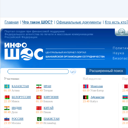
Главная
Что такое ШОС?
Официальные документы
Кто есть кто
Портал создан при финансовой поддержке
Федерального агентства по печати и массовым коммуникациям
Российской Федерации
Расширенный поиск
Участники:
Наблюдатели:
Пар
КАЗАХСТАН
ИРАН
Монголия
01:19
Астана
23:49
Тегеран
03:19
Улан-Батор
23:4
БЕЛОРУССИЯ
КИРГИЗИЯ
Афганистан
22:19
Минск
01:19
Бишкек
23:49
Кабул
00:1
ИНДИЯ
КИТАЙ
00:49
Дели
03:19
Пекин
23:1
РОССИЯ
ПАКИСТАН
23:19
Москва
00:19
Исламабад
23:1