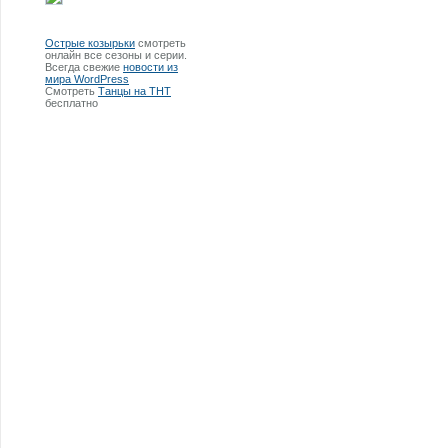
Острые козырьки
смотреть
онлайн все сезоны и серии.
Всегда свежие
новости из
мира WordPress
Смотреть
Танцы на ТНТ
бесплатно