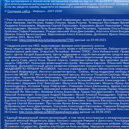
При цитировании и перепечатке материалов ссылка на портал «ИнфоШОС» обязательн
Для использования материалов в печатных изданиях необходимо письменное согласие
Если вы увидели ошибку, выделите ее мышкой и нажмите клавиши Ctrl+Enter
©
Создание сайта
- Инфорос, 2007-2026
* Реестр иностранных средств массовой информации, выполняющих функции иностранн
Голос Америки, Idel.Реалии, Кавказ.Реалии, Крым.Реалии, Телеканал Настоящее Время
Людмила Алексеевна, Маркелов Сергей Евгеньевич, Камалягин Денис Николаевич, Апах
Александрович, Маняхин Петр Борисович, Ярош Юлия Петровна, Чуракова Ольга Влади
Гройсман Софья Романовна, Рождественский Илья Дмитриевич, Апухтина Юлия Владимир
Шмагун Олеся Валентиновна, Мароховская Алеся Алексеевна, Долинина Ирина Никола
редактор 2021, Вега 2021
Источник:
https://minjust.gov.ru/ru/documents/7755/
данные на
03.09.2021
* Сведения реестра НКО, выполняющих функции иностранного агента:
Фонд защиты прав граждан Штаб, Институт права и публичной политики, Лаборатория
Гуманитарное действие, Открытый Петербург, Феникс ПЛЮС, Лига Избирателей, Правов
Крест, Центр Хасдей Ерушалаим, Центр поддержки и содействия развитию средств мас
информационных инициатив Действие, ВМЕСТЕ, Благотворительный фонд охраны здоров
Так, центр Сова, центр Анна, Проект Апрель, Самарская губерния, Эра здоровья, пр
защиты СИБАЛЬТ, Уральская правозащитная группа, Женщины Евразии, Рязанский Мемо
человека, Дальневосточный центр развития гражданских инициатив и социального пар
АКАДЕМИЯ ПО ПРАВАМ ЧЕЛОВЕКА, Частное учреждение Совета Министров северных стр
Массовой Информации, Институт развития прессы - Сибирь, Фонд поддержки свободы 
агентство МЕМО. РУ, Институт региональной прессы, Институт Развития Свободы Инф
Борисовна, Таранова Юлия Николаевна, Туровский Александр Алексеевич, Васильева 
Сергей Георгиевич, Пивоваров Андрей Сергеевич, Писемский Евгений Александрович,
Викторович, Шарипков Олег Викторович, Мальсагов Муса Асланович, Мошель Ирина Ар
Александровна, Исламов Тимур Рифгатович, Романова Ольга Евгеньевна, Щаров Серг
Паутов Юрий Анатольевич, Верховский Александр Маркович, Пислакова-Паркер Марина
Рачинский Ян Збигневич, Жемкова Елена Борисовна, Гудков Лев Дмитриевич, Иллари
Николай Алексеевич, Блинушов Андрей Юрьевич, Мосин Алексей Геннадьевич, Гефтер
Владимировна, Баженова Светлана Куприяновна, Исаев Сергей Владимирович, Максим
Буртина Елена Юрьевна, Гендель Людмила Залмановна, Кокорина Екатерина Алексеев
Подузов Сергей Васильевич, Протасова Ирина Вячеславовна, Литинский Леонид Борис
Добровольская Анна Дмитриевна, Королева Александра Евгеньевна, Смирнов Владими
Петрович, Полякова Мара Федоровна, Резник Генри Маркович, Захаров Герман Конста
Источник:
http://unro.minjust.ru/NKOForeignAgent.aspx
данные на
28.08.2021
* Единый федеральный список организаций, в том числе иностранных и международны
Высший военный Маджлисуль Шура, Конгресс народов Ичкерии и Дагестана, Аль-Каида, 
Движение Талибан, Исламская партия Туркестана, Общество социальных реформ, Общес
Исламское государство, Джабха аль-Нусра ли-Ахль аш-Шам, Народное ополчение имен