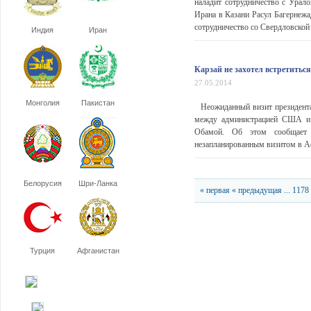
наладит сотрудничество с Урал
Ирана в Казани Расул Багернежа
сотрудничество со Свердловской 
Индия
Иран
Карзай не захотел встретиться
27.05.2014
Монголия
Пакистан
Неожиданный визит президент
между администрацией США и 
Обамой. Об этом сообщает 
незапланированным визитом в Афг
Белорусия
Шри-Ланка
« первая
« предыдущая
...
1178
Турция
Афганистан