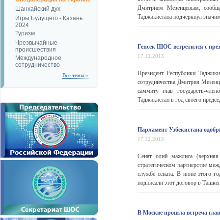
Дмитрием Мезенцевым, сообща
Шанхайский дух
Таджикистана подчеркнул значим
Игры Будущего - Казань
2024
Туризм
Чрезвычайные
Генсек ШОС встретился с пре
происшествия
17.12.2013
Международное
сотрудничество
Президент Республики Таджики
Все темы »
сотрудничества Дмитрия Мезенц
саммиту глав государств-чле
Таджикистан в год своего предсе
Парламент Узбекистана одобри
17.12.2013
Сенат олий мажлиса (верхняя
стратегическом партнерстве меж
службе сената. В июне этого г
подписали этот договор в Ташкен
В Москве прошла встреча гл