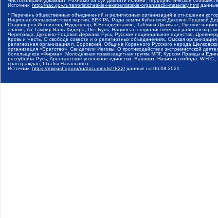
Чистопольский Джамаат, Рохнамо ба суи давлати исломи, Террористическое сообщест
Источник:
http://nac.gov.ru/terroristicheskie-i-ekstremistskie-organizacii-i-materialy.html
данные
* Перечень общественных объединений и религиозных организаций в отношении котор
Национал-большевистская партия, ВЕК РА, Рада земли Кубанской Духовно Родовой Де
Староверов-Инглингов, Нурджулар, К Богодержавию, Таблиги Джамаат, Русское наци
славян, Ат-Такфир Валь-Хиджра, Пит Буль, Национал-социалистическая рабочая парт
Череповца, Духовно-Родовая Держава Русь, Русское национальное единство, Древнер
Кровь и Честь, О свободе совести и о религиозных объединениях, Омская организаци
религиозная организация п. Боровский, Община Коренного Русского народа Щелковског
организация «Братство», Свидетели Иеговы, О противодействии экстремистской деяте
болельщиков «Фирма», Молодежная правозащитная группа МПГ, Курсом Правды и Единен
республика Русь, Арестантское уголовное единство, Башкорт, Нация и свобода, W.H.С
прав граждан, Штабы Навального
Источник:
https://minjust.gov.ru/ru/documents/7822/
данные на
06.08.2021