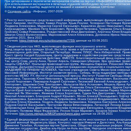
При цитировании и перепечатке материалов ссылка на портал «ИнфоШОС» обязательн
Для использования материалов в печатных изданиях необходимо письменное согласие
Если вы увидели ошибку, выделите ее мышкой и нажмите клавиши Ctrl+Enter
©
Создание сайта
- Инфорос, 2007-2026
* Реестр иностранных средств массовой информации, выполняющих функции иностранн
Голос Америки, Idel.Реалии, Кавказ.Реалии, Крым.Реалии, Телеканал Настоящее Время
Людмила Алексеевна, Маркелов Сергей Евгеньевич, Камалягин Денис Николаевич, Апах
Александрович, Маняхин Петр Борисович, Ярош Юлия Петровна, Чуракова Ольга Влади
Гройсман Софья Романовна, Рождественский Илья Дмитриевич, Апухтина Юлия Владимир
Шмагун Олеся Валентиновна, Мароховская Алеся Алексеевна, Долинина Ирина Никола
редактор 2021, Вега 2021
Источник:
https://minjust.gov.ru/ru/documents/7755/
данные на
03.09.2021
* Сведения реестра НКО, выполняющих функции иностранного агента:
Фонд защиты прав граждан Штаб, Институт права и публичной политики, Лаборатория
Гуманитарное действие, Открытый Петербург, Феникс ПЛЮС, Лига Избирателей, Правов
Крест, Центр Хасдей Ерушалаим, Центр поддержки и содействия развитию средств мас
информационных инициатив Действие, ВМЕСТЕ, Благотворительный фонд охраны здоров
Так, центр Сова, центр Анна, Проект Апрель, Самарская губерния, Эра здоровья, пр
защиты СИБАЛЬТ, Уральская правозащитная группа, Женщины Евразии, Рязанский Мемо
человека, Дальневосточный центр развития гражданских инициатив и социального пар
АКАДЕМИЯ ПО ПРАВАМ ЧЕЛОВЕКА, Частное учреждение Совета Министров северных стр
Массовой Информации, Институт развития прессы - Сибирь, Фонд поддержки свободы 
агентство МЕМО. РУ, Институт региональной прессы, Институт Развития Свободы Инф
Борисовна, Таранова Юлия Николаевна, Туровский Александр Алексеевич, Васильева 
Сергей Георгиевич, Пивоваров Андрей Сергеевич, Писемский Евгений Александрович,
Викторович, Шарипков Олег Викторович, Мальсагов Муса Асланович, Мошель Ирина Ар
Александровна, Исламов Тимур Рифгатович, Романова Ольга Евгеньевна, Щаров Серг
Паутов Юрий Анатольевич, Верховский Александр Маркович, Пислакова-Паркер Марина
Рачинский Ян Збигневич, Жемкова Елена Борисовна, Гудков Лев Дмитриевич, Иллари
Николай Алексеевич, Блинушов Андрей Юрьевич, Мосин Алексей Геннадьевич, Гефтер
Владимировна, Баженова Светлана Куприяновна, Исаев Сергей Владимирович, Максим
Буртина Елена Юрьевна, Гендель Людмила Залмановна, Кокорина Екатерина Алексеев
Подузов Сергей Васильевич, Протасова Ирина Вячеславовна, Литинский Леонид Борис
Добровольская Анна Дмитриевна, Королева Александра Евгеньевна, Смирнов Владими
Петрович, Полякова Мара Федоровна, Резник Генри Маркович, Захаров Герман Конста
Источник:
http://unro.minjust.ru/NKOForeignAgent.aspx
данные на
28.08.2021
* Единый федеральный список организаций, в том числе иностранных и международны
Высший военный Маджлисуль Шура, Конгресс народов Ичкерии и Дагестана, Аль-Каида, 
Движение Талибан, Исламская партия Туркестана, Общество социальных реформ, Общес
Исламское государство, Джабха аль-Нусра ли-Ахль аш-Шам, Народное ополчение имен