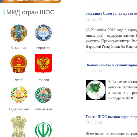
МИД стран ШОС
Заседание Совета глав прави
02.12.2013
28-29 ноября 2013 года в город
министров) государств-членов
участием Премьер-министра Рес
Народной Республики Ли Кэцяна
Казахстан
Киргизия
Экономическое и гуманитарно
02.12.2013
Китай
Россия
В Ташкенте состо
вопросы углублен
а также ход реа
государств ШОС..
Таджикистан
Узбекистан
Генсек ШОС высоко оценил до
28.11.2013
Шанхайская организация сотрудн