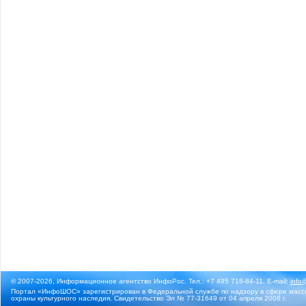
© 2007-2026, Информационное агентство ИнфоРос. Тел.: +7 495 718-84-11, E-mail:
info
Портал «ИнфоШОС» зарегистрирован в Федеральной службе по надзору в сфере массо
охраны культурного наследия. Свидетельство Эл № 77-31649 от 04 апреля 2008 г.