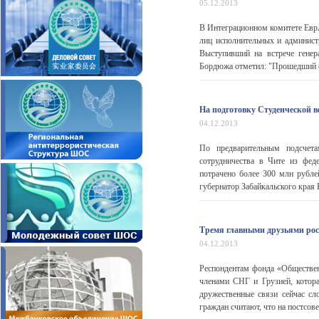
05.12.2013
В Интеграционном комитете Евр
лиц исполнительных и админис
Выступивший на встрече генер
Бордюжа отметил: "Прошедший с о
На подготовку Студенческой в
04.12.2013
По предварительным подсчета
сотрудничества в Чите из фед
потрачено более 300 млн рубле
губернатор Забайкальского края 
Тремя главными друзьями рос
04.12.2013
Респондентам фонда «Обществе
членами СНГ и Грузией, котор
дружественные связи сейчас с
граждан считают, что на постсов