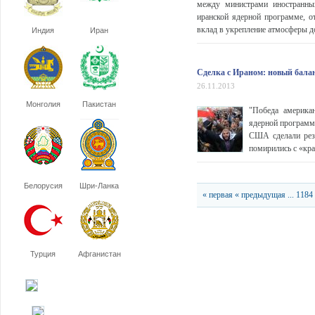
между министрами иностранны
иранской ядерной программе, 
вклад в укрепление атмосферы д
Индия
Иран
Сделка с Ираном: новый бала
26.11.2013
Монголия
Пакистан
"Победа америка
ядерной программ
США сделали резк
помирились с «кра
Белорусия
Шри-Ланка
« первая
« предыдущая
...
1184
Турция
Афганистан