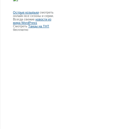
Острые козырьки
смотреть
онлайн все сезоны и серии.
Всегда свежие
новости из
мира WordPress
Смотреть
Танцы на ТНТ
бесплатно