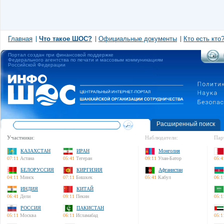
Главная
Что такое ШОС?
Официальные документы
Кто есть кто
Портал создан при финансовой поддержке
Федерального агентства по печати и массовым коммуникациям
Российской Федерации
Расширенный поиск
Участники:
Наблюдатели:
Пар
КАЗАХСТАН
ИРАН
Монголия
07:11
Астана
05:41
Тегеран
09:11
Улан-Батор
05:4
БЕЛОРУССИЯ
КИРГИЗИЯ
Афганистан
04:11
Минск
07:11
Бишкек
05:41
Кабул
06:1
ИНДИЯ
КИТАЙ
06:41
Дели
09:11
Пекин
05:1
РОССИЯ
ПАКИСТАН
05:11
Москва
06:11
Исламабад
05:1