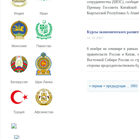
сотрудничества (ШОС), сообщае
Премьер Госсовета Китайской
Кыргызской Республики А.Атамба
Индия
Иран
Курсы экономического развит
31.10.2007
Монголия
Пакистан
6 ноября на семинаре в рамках 
правительств России и Китая, 
Восточной Сибири России со ст
стороны председательствовать буд
Белорусия
Шри-Ланка
« первая
« предыдущая
...
1061
Турция
Афганистан