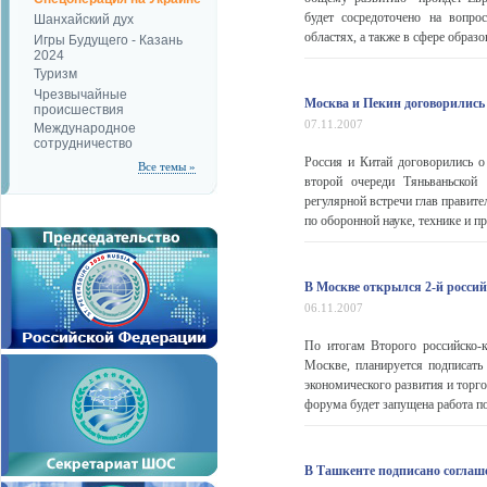
будет сосредоточено на вопро
Шанхайский дух
областях, а также в сфере образ
Игры Будущего - Казань
2024
Туризм
Чрезвычайные
Москва и Пекин договорились 
происшествия
07.11.2007
Международное
сотрудничество
Россия и Китай договорились о
Все темы »
второй очереди Тяньваньской
регулярной встречи глав правите
по оборонной науке, технике и 
В Москве открылся 2-й росси
06.11.2007
По итогам Второго российско-
Москве, планируется подписат
экономического развития и торг
форума будет запущена работа по
В Ташкенте подписано соглаш