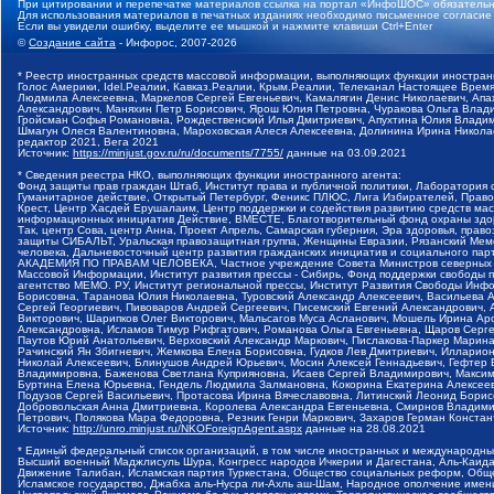
При цитировании и перепечатке материалов ссылка на портал «ИнфоШОС» обязательн
Для использования материалов в печатных изданиях необходимо письменное согласие
Если вы увидели ошибку, выделите ее мышкой и нажмите клавиши Ctrl+Enter
©
Создание сайта
- Инфорос, 2007-2026
* Реестр иностранных средств массовой информации, выполняющих функции иностранн
Голос Америки, Idel.Реалии, Кавказ.Реалии, Крым.Реалии, Телеканал Настоящее Время
Людмила Алексеевна, Маркелов Сергей Евгеньевич, Камалягин Денис Николаевич, Апах
Александрович, Маняхин Петр Борисович, Ярош Юлия Петровна, Чуракова Ольга Влади
Гройсман Софья Романовна, Рождественский Илья Дмитриевич, Апухтина Юлия Владимир
Шмагун Олеся Валентиновна, Мароховская Алеся Алексеевна, Долинина Ирина Никола
редактор 2021, Вега 2021
Источник:
https://minjust.gov.ru/ru/documents/7755/
данные на
03.09.2021
* Сведения реестра НКО, выполняющих функции иностранного агента:
Фонд защиты прав граждан Штаб, Институт права и публичной политики, Лаборатория
Гуманитарное действие, Открытый Петербург, Феникс ПЛЮС, Лига Избирателей, Правов
Крест, Центр Хасдей Ерушалаим, Центр поддержки и содействия развитию средств мас
информационных инициатив Действие, ВМЕСТЕ, Благотворительный фонд охраны здоров
Так, центр Сова, центр Анна, Проект Апрель, Самарская губерния, Эра здоровья, пр
защиты СИБАЛЬТ, Уральская правозащитная группа, Женщины Евразии, Рязанский Мемо
человека, Дальневосточный центр развития гражданских инициатив и социального пар
АКАДЕМИЯ ПО ПРАВАМ ЧЕЛОВЕКА, Частное учреждение Совета Министров северных стр
Массовой Информации, Институт развития прессы - Сибирь, Фонд поддержки свободы 
агентство МЕМО. РУ, Институт региональной прессы, Институт Развития Свободы Инф
Борисовна, Таранова Юлия Николаевна, Туровский Александр Алексеевич, Васильева 
Сергей Георгиевич, Пивоваров Андрей Сергеевич, Писемский Евгений Александрович,
Викторович, Шарипков Олег Викторович, Мальсагов Муса Асланович, Мошель Ирина Ар
Александровна, Исламов Тимур Рифгатович, Романова Ольга Евгеньевна, Щаров Серг
Паутов Юрий Анатольевич, Верховский Александр Маркович, Пислакова-Паркер Марина
Рачинский Ян Збигневич, Жемкова Елена Борисовна, Гудков Лев Дмитриевич, Иллари
Николай Алексеевич, Блинушов Андрей Юрьевич, Мосин Алексей Геннадьевич, Гефтер
Владимировна, Баженова Светлана Куприяновна, Исаев Сергей Владимирович, Максим
Буртина Елена Юрьевна, Гендель Людмила Залмановна, Кокорина Екатерина Алексеев
Подузов Сергей Васильевич, Протасова Ирина Вячеславовна, Литинский Леонид Борис
Добровольская Анна Дмитриевна, Королева Александра Евгеньевна, Смирнов Владими
Петрович, Полякова Мара Федоровна, Резник Генри Маркович, Захаров Герман Конста
Источник:
http://unro.minjust.ru/NKOForeignAgent.aspx
данные на
28.08.2021
* Единый федеральный список организаций, в том числе иностранных и международны
Высший военный Маджлисуль Шура, Конгресс народов Ичкерии и Дагестана, Аль-Каида, 
Движение Талибан, Исламская партия Туркестана, Общество социальных реформ, Общес
Исламское государство, Джабха аль-Нусра ли-Ахль аш-Шам, Народное ополчение имен