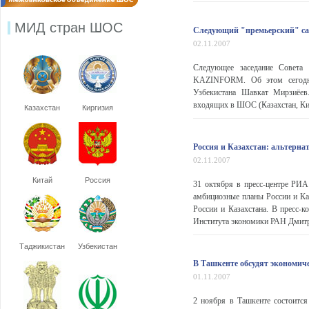
МИД стран ШОС
Следующий "премьерский" са
02.11.2007
Следующее заседание Совета 
KAZINFORM. Об этом сегодня
Узбекистана Шавкат Мирзиёев.
входящих в ШОС (Казахстан, Кит
Казахстан
Киргизия
Россия и Казахстан: альтерна
02.11.2007
Китай
Россия
31 октября в пресс-центре РИА
амбициозные планы России и Ка
России и Казахстана. В пресс-к
Института экономики РАН Дмитр
Таджикистан
Узбекистан
В Ташкенте обсудят экономич
01.11.2007
2 ноября в Ташкенте состоится