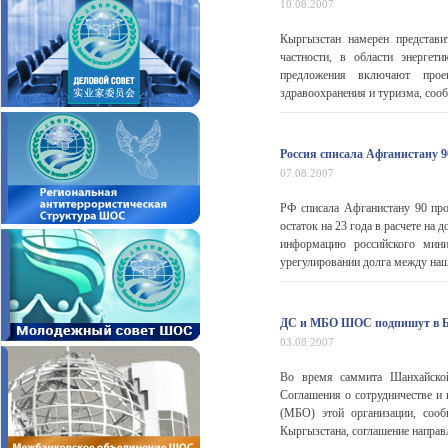
10.08.2007
Кыргызстан намерен представ
частности, в области энергет
предложения включают прое
здравоохранения и туризма, сооб
Россия списала Афганистану 9
07.08.2007
РФ списала Афганистану 90 про
остаток на 23 года в расчете н
информацию российского мини
урегулировании долга между наш
ДС и МБО ШОС подпишут в Би
03.08.2007
Во время саммита Шанхайской 
Соглашения о сотрудничестве 
(МБО) этой организации, соо
Кыргызстана, соглашение направл