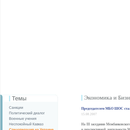
Экономика и Бизн
Темы
Санкции
Председателем МБО ШОС стал
Политический диалог
15.08.2007
Военные учения
Неспокойный Кавказ
На III заседании Межбанковско
и перспективной деятельност
Спецоперация на Украине