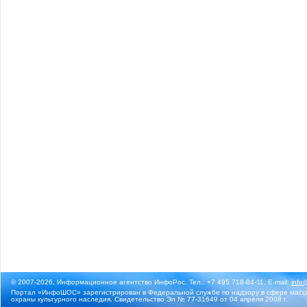
© 2007-2026, Информационное агентство ИнфоРос. Тел.: +7 495 718-84-11, E-mail:
info
Портал «ИнфоШОС» зарегистрирован в Федеральной службе по надзору в сфере массо
охраны культурного наследия. Свидетельство Эл № 77-31649 от 04 апреля 2008 г.