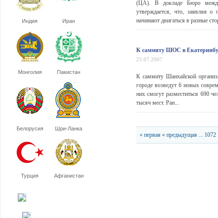
(ЦА). В докладе Бюро между
утверждается, что, заявляя о 
начинают двигаться в разные сто
Индия
Иран
К саммиту ШОС в Екатеринбур
25.07.2007
Монголия
Пакистан
К саммиту Шанхайской организа
городе возведут 6 новых совре
них смогут разместиться 690 че
тысяч мест. Ран...
Белорусия
Шри-Ланка
« первая
« предыдущая
...
1072
Турция
Афганистан