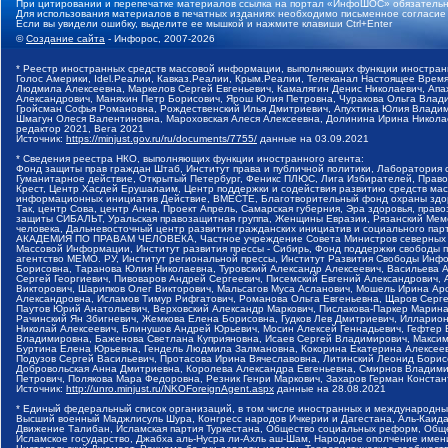
При цитировании и перепечатке материалов ссылка на портал «ИнфоШОС» обязательн
Для использования материалов в печатных изданиях необходимо письменное согласие
Если вы увидели ошибку, выделите ее мышкой и нажмите клавиши Ctrl+Enter
©
Создание сайта
- Инфорос, 2007-2026
* Реестр иностранных средств массовой информации, выполняющих функции иностранн
Голос Америки, Idel.Реалии, Кавказ.Реалии, Крым.Реалии, Телеканал Настоящее Время
Людмила Алексеевна, Маркелов Сергей Евгеньевич, Камалягин Денис Николаевич, Апах
Александрович, Маняхин Петр Борисович, Ярош Юлия Петровна, Чуракова Ольга Влади
Гройсман Софья Романовна, Рождественский Илья Дмитриевич, Апухтина Юлия Владимир
Шмагун Олеся Валентиновна, Мароховская Алеся Алексеевна, Долинина Ирина Никола
редактор 2021, Вега 2021
Источник:
https://minjust.gov.ru/ru/documents/7755/
данные на
03.09.2021
* Сведения реестра НКО, выполняющих функции иностранного агента:
Фонд защиты прав граждан Штаб, Институт права и публичной политики, Лаборатория
Гуманитарное действие, Открытый Петербург, Феникс ПЛЮС, Лига Избирателей, Правов
Крест, Центр Хасдей Ерушалаим, Центр поддержки и содействия развитию средств мас
информационных инициатив Действие, ВМЕСТЕ, Благотворительный фонд охраны здоров
Так, центр Сова, центр Анна, Проект Апрель, Самарская губерния, Эра здоровья, пр
защиты СИБАЛЬТ, Уральская правозащитная группа, Женщины Евразии, Рязанский Мемо
человека, Дальневосточный центр развития гражданских инициатив и социального пар
АКАДЕМИЯ ПО ПРАВАМ ЧЕЛОВЕКА, Частное учреждение Совета Министров северных стр
Массовой Информации, Институт развития прессы - Сибирь, Фонд поддержки свободы 
агентство МЕМО. РУ, Институт региональной прессы, Институт Развития Свободы Инф
Борисовна, Таранова Юлия Николаевна, Туровский Александр Алексеевич, Васильева 
Сергей Георгиевич, Пивоваров Андрей Сергеевич, Писемский Евгений Александрович,
Викторович, Шарипков Олег Викторович, Мальсагов Муса Асланович, Мошель Ирина Ар
Александровна, Исламов Тимур Рифгатович, Романова Ольга Евгеньевна, Щаров Серг
Паутов Юрий Анатольевич, Верховский Александр Маркович, Пислакова-Паркер Марина
Рачинский Ян Збигневич, Жемкова Елена Борисовна, Гудков Лев Дмитриевич, Иллари
Николай Алексеевич, Блинушов Андрей Юрьевич, Мосин Алексей Геннадьевич, Гефтер
Владимировна, Баженова Светлана Куприяновна, Исаев Сергей Владимирович, Максим
Буртина Елена Юрьевна, Гендель Людмила Залмановна, Кокорина Екатерина Алексеев
Подузов Сергей Васильевич, Протасова Ирина Вячеславовна, Литинский Леонид Борис
Добровольская Анна Дмитриевна, Королева Александра Евгеньевна, Смирнов Владими
Петрович, Полякова Мара Федоровна, Резник Генри Маркович, Захаров Герман Конста
Источник:
http://unro.minjust.ru/NKOForeignAgent.aspx
данные на
28.08.2021
* Единый федеральный список организаций, в том числе иностранных и международны
Высший военный Маджлисуль Шура, Конгресс народов Ичкерии и Дагестана, Аль-Каида, 
Движение Талибан, Исламская партия Туркестана, Общество социальных реформ, Общес
Исламское государство, Джабха аль-Нусра ли-Ахль аш-Шам, Народное ополчение имен