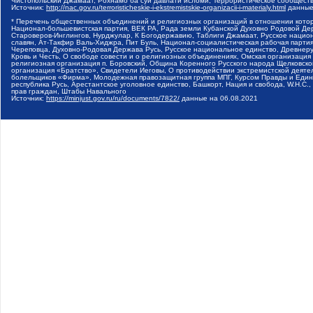
Чистопольский Джамаат, Рохнамо ба суи давлати исломи, Террористическое сообщест
Источник:
http://nac.gov.ru/terroristicheskie-i-ekstremistskie-organizacii-i-materialy.html
данные
* Перечень общественных объединений и религиозных организаций в отношении котор
Национал-большевистская партия, ВЕК РА, Рада земли Кубанской Духовно Родовой Де
Староверов-Инглингов, Нурджулар, К Богодержавию, Таблиги Джамаат, Русское наци
славян, Ат-Такфир Валь-Хиджра, Пит Буль, Национал-социалистическая рабочая парт
Череповца, Духовно-Родовая Держава Русь, Русское национальное единство, Древнер
Кровь и Честь, О свободе совести и о религиозных объединениях, Омская организаци
религиозная организация п. Боровский, Община Коренного Русского народа Щелковског
организация «Братство», Свидетели Иеговы, О противодействии экстремистской деяте
болельщиков «Фирма», Молодежная правозащитная группа МПГ, Курсом Правды и Единен
республика Русь, Арестантское уголовное единство, Башкорт, Нация и свобода, W.H.С
прав граждан, Штабы Навального
Источник:
https://minjust.gov.ru/ru/documents/7822/
данные на
06.08.2021