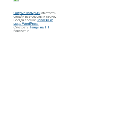
Острые козырьки
смотреть
онлайн все сезоны и серии.
Всегда свежие
новости из
мира WordPress
Смотреть
Танцы на ТНТ
бесплатно