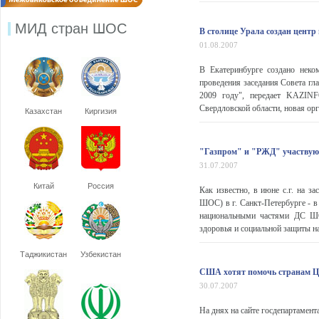
МИД стран ШОС
В столице Урала создан цент
01.08.2007
В Екатеринбурге создано неко
проведения заседания Совета гл
2009 году", передает KAZINF
Свердловской области, новая орга
Казахстан
Киргизия
"Газпром" и "РЖД" участвуют
31.07.2007
Китай
Россия
Как известно, в июне с.г. на з
ШОС) в г. Санкт-Петербурге - 
национальными частями ДС ШО
здоровья и социальной защиты н
Таджикистан
Узбекистан
США хотят помочь странам Ц
30.07.2007
На днях на сайте госдепартамен