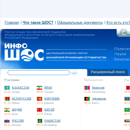
Главная
Что такое ШОС?
Официальные документы
Кто есть кто
Портал создан при финансовой поддержке
Федерального агентства по печати и массовым коммуникациям
Российской Федерации
Расширенный поиск
Участники:
Наблюдатели:
Пар
КАЗАХСТАН
ИРАН
Монголия
10:35
Астана
09:05
Тегеран
12:35
Улан-Батор
09:0
БЕЛОРУССИЯ
КИРГИЗИЯ
Афганистан
07:35
Минск
10:35
Бишкек
09:05
Кабул
09:3
ИНДИЯ
КИТАЙ
10:05
Дели
12:35
Пекин
08:3
РОССИЯ
ПАКИСТАН
08:35
Москва
09:35
Исламабад
08:3