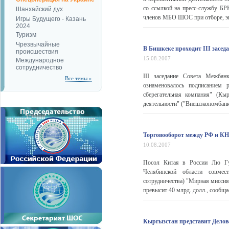
со ссылкой на пресс-службу БРК
Шанхайский дух
членов МБО ШОС при отборе, экс
Игры Будущего - Казань
2024
Туризм
Чрезвычайные
В Бишкеке проходит III засе
происшествия
15.08.2007
Международное
сотрудничество
III заседание Совета Межбан
Все темы »
ознаменовалось подписанием 
сберегательная компания" (Кы
деятельности" ("Внешэкономбанк
Торговооборот между РФ и КНР
10.08.2007
Посол Китая в России Лю Гуч
Челябинской области совмес
сотрудничества) "Мирная миссия 
превысит 40 млрд. долл., сообщае
Кыргызстан представит Делов