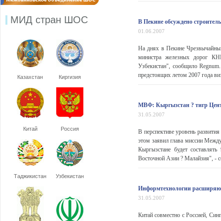
МИД стран ШОС
В Пекине обсуждено строитель
01.06.2007
На днях в Пекине Чрезвычайны
министра железных дорог КНР
Узбекистан", сообщило Regnum
предстоящих летом 2007 года виз
Казахстан
Киргизия
МВФ: Кыргызстан ? тигр Цен
31.05.2007
Китай
Россия
В перспективе уровень развития
этом заявил глава миссии Межд
Кыргызстане будет составлять
Восточной Азии ? Малайзия", - с
Таджикистан
Узбекистан
Информтехнологии расширяют
31.05.2007
Китай совместно с Россией, Си