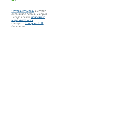
Острые козырьки
смотреть
онлайн все сезоны и серии.
Всегда свежие
новости из
мира WordPress
Смотреть
Танцы на ТНТ
бесплатно