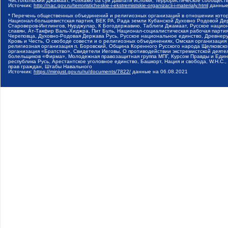
Чистопольский Джамаат, Рохнамо ба суи давлати исломи, Террористическое сообщест
Источник:
http://nac.gov.ru/terroristicheskie-i-ekstremistskie-organizacii-i-materialy.html
данные
* Перечень общественных объединений и религиозных организаций в отношении котор
Национал-большевистская партия, ВЕК РА, Рада земли Кубанской Духовно Родовой Де
Староверов-Инглингов, Нурджулар, К Богодержавию, Таблиги Джамаат, Русское наци
славян, Ат-Такфир Валь-Хиджра, Пит Буль, Национал-социалистическая рабочая парт
Череповца, Духовно-Родовая Держава Русь, Русское национальное единство, Древнер
Кровь и Честь, О свободе совести и о религиозных объединениях, Омская организаци
религиозная организация п. Боровский, Община Коренного Русского народа Щелковског
организация «Братство», Свидетели Иеговы, О противодействии экстремистской деяте
болельщиков «Фирма», Молодежная правозащитная группа МПГ, Курсом Правды и Единен
республика Русь, Арестантское уголовное единство, Башкорт, Нация и свобода, W.H.С
прав граждан, Штабы Навального
Источник:
https://minjust.gov.ru/ru/documents/7822/
данные на
06.08.2021