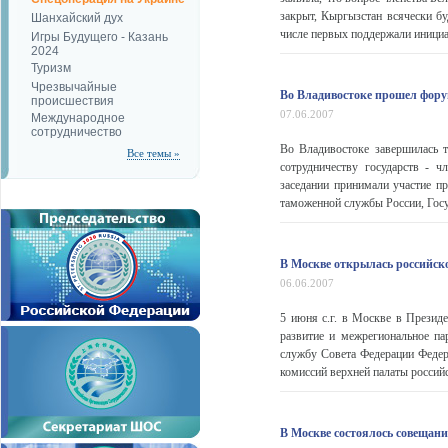
закрыт, Кыргызстан всячески б
Шанхайский дух
числе первых поддержали инициат
Игры Будущего - Казань
2024
Туризм
Чрезвычайные
Во Владивостоке прошел фор
происшествия
07.06.2007
Международное
сотрудничество
Во Владивостоке завершилась 
Все темы »
сотрудничеству государств - 
заседании принимали участие п
таможенной службы России, Госу
В Москве открылась российск
06.06.2007
5 июня с.г. в Москве в Презид
развитие и межрегиональное п
службу Совета Федерации Федер
комиссий верхней палаты российск
В Москве состоялось совеща