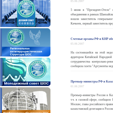
05.06.2007
5 июня в "Президент-Отеле" 
объединения в рамках Шанхайск
вошли заместитель генерально
Качкеев, первый заместитель пр
Счетные органы РФ и КНР об
05.06.2007
На состоявшейся на этой неде
аудитором Китайской Народной
сотрудничества контрольно-ре
сообщила газета "Аргументы неде
Премьер-министры РФ и Казах
01.06.2007
Премьер-министры России и Каз
т.ч. в газовой сфере, сообщил
Москве, глава российского прав
казахстанской делегации в России