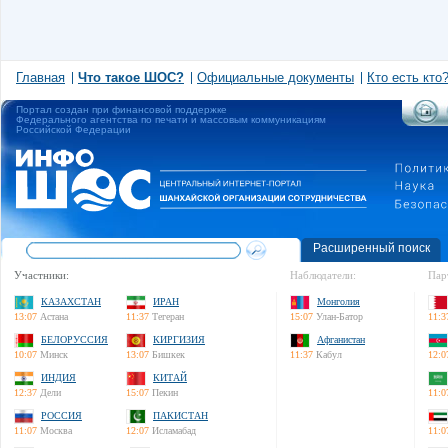
Главная
Что такое ШОС?
Официальные документы
Кто есть кто
Портал создан при финансовой поддержке
Федерального агентства по печати и массовым коммуникациям
Российской Федерации
Расширенный поиск
Участники:
Наблюдатели:
Пар
КАЗАХСТАН
ИРАН
Монголия
13:07
Астана
11:37
Тегеран
15:07
Улан-Батор
11:3
БЕЛОРУССИЯ
КИРГИЗИЯ
Афганистан
10:07
Минск
13:07
Бишкек
11:37
Кабул
12:0
ИНДИЯ
КИТАЙ
12:37
Дели
15:07
Пекин
11:0
РОССИЯ
ПАКИСТАН
11:07
Москва
12:07
Исламабад
11:0