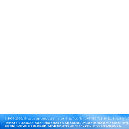
© 2007-2026, Информационное агентство ИнфоРос. Тел.: +7 495 718-84-11, E-mail:
info
Портал «ИнфоШОС» зарегистрирован в Федеральной службе по надзору в сфере массо
охраны культурного наследия. Свидетельство Эл № 77-31649 от 04 апреля 2008 г.