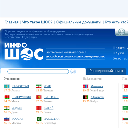
Главная
Что такое ШОС?
Официальные документы
Кто есть кто
Портал создан при финансовой поддержке
Федерального агентства по печати и массовым коммуникациям
Российской Федерации
Расширенный поиск
Участники:
Наблюдатели:
Пар
КАЗАХСТАН
ИРАН
Монголия
17:05
Астана
15:35
Тегеран
19:05
Улан-Батор
15:3
БЕЛОРУССИЯ
КИРГИЗИЯ
Афганистан
14:05
Минск
17:05
Бишкек
15:35
Кабул
16:0
ИНДИЯ
КИТАЙ
16:35
Дели
19:05
Пекин
15:0
РОССИЯ
ПАКИСТАН
15:05
Москва
16:05
Исламабад
15:0