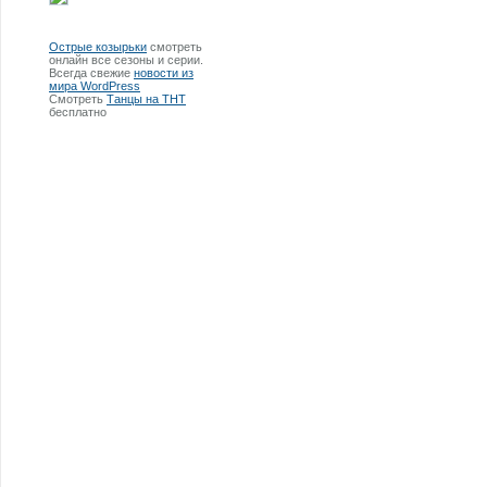
Острые козырьки
смотреть
онлайн все сезоны и серии.
Всегда свежие
новости из
мира WordPress
Смотреть
Танцы на ТНТ
бесплатно