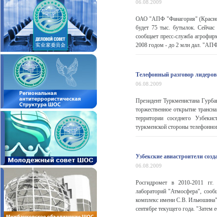
06.08.2009
ОАО "АПФ "Фанагория" (Краснод
будет 75 тыс. бутылок. Сейча
сообщает пресс-служба агрофир
2008 годом - до 2 млн дал. "АПФ 
Телефонный разговор лидеров
06.08.2009
Президент Туркменистана Гурба
торжественное открытие трансна
территории соседнего Узбеки
туркменской стороны телефонног
Узбекские авиастроители созд
06.08.2009
Росгидромет в 2010-2011 гг.
лабораторий "Атмосфера", сооб
комплекс имени С.В. Ильюшина"
сентябре текущего года. "Затем ее