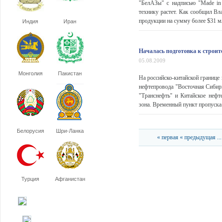
"БелАЗы" с надписью "Made in
технику растет. Как сообщил Вл
продукции на сумму более $31 мл
Индия
Иран
Началась подготовка к строит
05.08.2009
Монголия
Пакистан
На российско-китайской границе
нефтепровода "Восточная Сибирь
"Транснефть" и Китайское нефт
зона. Временный пункт пропуска 
Белорусия
Шри-Ланка
« первая
« предыдущая
...
Турция
Афганистан