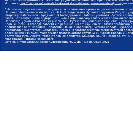
Чистопольский Джамаат, Рохнамо ба суи давлати исломи, Террористическое сообщест
Источник:
http://nac.gov.ru/terroristicheskie-i-ekstremistskie-organizacii-i-materialy.html
данные
* Перечень общественных объединений и религиозных организаций в отношении котор
Национал-большевистская партия, ВЕК РА, Рада земли Кубанской Духовно Родовой Де
Староверов-Инглингов, Нурджулар, К Богодержавию, Таблиги Джамаат, Русское наци
славян, Ат-Такфир Валь-Хиджра, Пит Буль, Национал-социалистическая рабочая парт
Череповца, Духовно-Родовая Держава Русь, Русское национальное единство, Древнер
Кровь и Честь, О свободе совести и о религиозных объединениях, Омская организаци
религиозная организация п. Боровский, Община Коренного Русского народа Щелковског
организация «Братство», Свидетели Иеговы, О противодействии экстремистской деяте
болельщиков «Фирма», Молодежная правозащитная группа МПГ, Курсом Правды и Единен
республика Русь, Арестантское уголовное единство, Башкорт, Нация и свобода, W.H.С
прав граждан, Штабы Навального
Источник:
https://minjust.gov.ru/ru/documents/7822/
данные на
06.08.2021