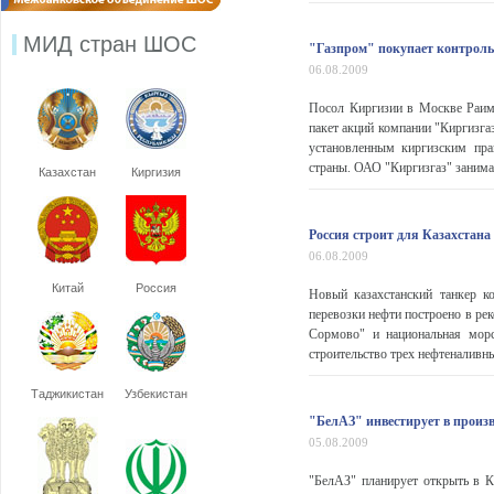
МИД стран ШОС
"Газпром" покупает контроль
06.08.2009
Посол Киргизии в Москве Раим
пакет акций компании "Киргизга
установленным киргизским пра
страны. ОАО "Киргизгаз" занимае
Казахстан
Киргизия
Россия строит для Казахстан
06.08.2009
Китай
Россия
Новый казахстанский танкер 
перевозки нефти построено в ре
Сормово" и национальная морс
строительство трех нефтеналивны
Таджикистан
Узбекистан
"БелАЗ" инвестирует в произв
05.08.2009
"БелАЗ" планирует открыть в К