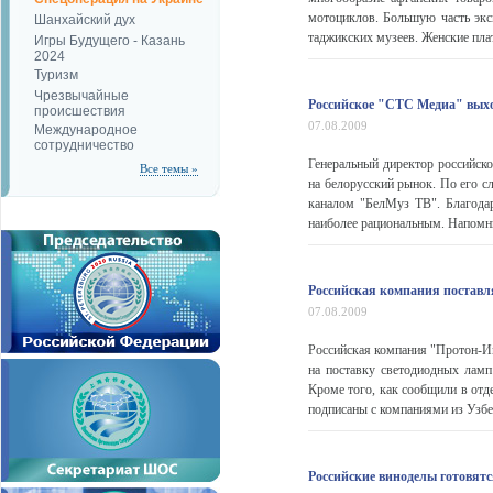
мотоциклов. Большую часть экс
Шанхайский дух
таджикских музеев. Женские плат
Игры Будущего - Казань
2024
Туризм
Чрезвычайные
Российское "СТС Медиа" вы
происшествия
07.08.2009
Международное
сотрудничество
Генеральный директор российск
Все темы »
на белорусский рынок. По его с
каналом "БелМуз ТВ". Благодар
наиболее рациональным. Напомни
Российская компания постав
07.08.2009
Российская компания "Протон-Им
на поставку светодиодных ламп
Кроме того, как сообщили в отд
подписаны с компаниями из Узбек
Российские виноделы готовят