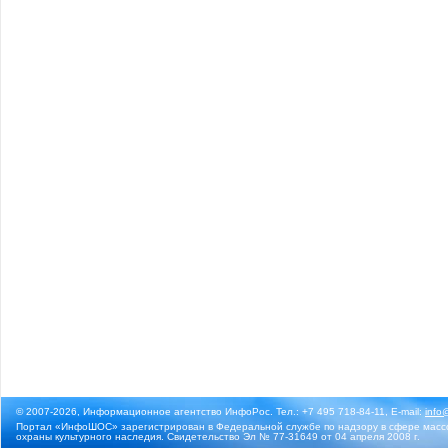
© 2007-2026, Информационное агентство ИнфоРос. Тел.: +7 495 718-84-11, E-mail:
info
Портал «ИнфоШОС» зарегистрирован в Федеральной службе по надзору в сфере массо
охраны культурного наследия. Свидетельство Эл № 77-31649 от 04 апреля 2008 г.