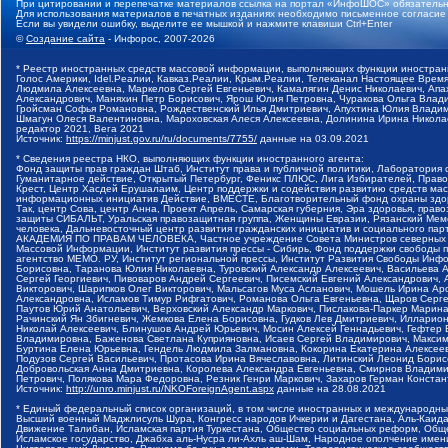
При цитировании и перепечатке материалов ссылка на портал «ИнфоШОС» обязательн
Для использования материалов в печатных изданиях необходимо письменное согласие
Если вы увидели ошибку, выделите ее мышкой и нажмите клавиши Ctrl+Enter
©
Создание сайта
- Инфорос, 2007-2026
* Реестр иностранных средств массовой информации, выполняющих функции иностранн
Голос Америки, Idel.Реалии, Кавказ.Реалии, Крым.Реалии, Телеканал Настоящее Время
Людмила Алексеевна, Маркелов Сергей Евгеньевич, Камалягин Денис Николаевич, Апах
Александрович, Маняхин Петр Борисович, Ярош Юлия Петровна, Чуракова Ольга Влади
Гройсман Софья Романовна, Рождественский Илья Дмитриевич, Апухтина Юлия Владимир
Шмагун Олеся Валентиновна, Мароховская Алеся Алексеевна, Долинина Ирина Никола
редактор 2021, Вега 2021
Источник:
https://minjust.gov.ru/ru/documents/7755/
данные на
03.09.2021
* Сведения реестра НКО, выполняющих функции иностранного агента:
Фонд защиты прав граждан Штаб, Институт права и публичной политики, Лаборатория
Гуманитарное действие, Открытый Петербург, Феникс ПЛЮС, Лига Избирателей, Правов
Крест, Центр Хасдей Ерушалаим, Центр поддержки и содействия развитию средств мас
информационных инициатив Действие, ВМЕСТЕ, Благотворительный фонд охраны здоров
Так, центр Сова, центр Анна, Проект Апрель, Самарская губерния, Эра здоровья, пр
защиты СИБАЛЬТ, Уральская правозащитная группа, Женщины Евразии, Рязанский Мемо
человека, Дальневосточный центр развития гражданских инициатив и социального пар
АКАДЕМИЯ ПО ПРАВАМ ЧЕЛОВЕКА, Частное учреждение Совета Министров северных стр
Массовой Информации, Институт развития прессы - Сибирь, Фонд поддержки свободы 
агентство МЕМО. РУ, Институт региональной прессы, Институт Развития Свободы Инф
Борисовна, Таранова Юлия Николаевна, Туровский Александр Алексеевич, Васильева 
Сергей Георгиевич, Пивоваров Андрей Сергеевич, Писемский Евгений Александрович,
Викторович, Шарипков Олег Викторович, Мальсагов Муса Асланович, Мошель Ирина Ар
Александровна, Исламов Тимур Рифгатович, Романова Ольга Евгеньевна, Щаров Серг
Паутов Юрий Анатольевич, Верховский Александр Маркович, Пислакова-Паркер Марина
Рачинский Ян Збигневич, Жемкова Елена Борисовна, Гудков Лев Дмитриевич, Иллари
Николай Алексеевич, Блинушов Андрей Юрьевич, Мосин Алексей Геннадьевич, Гефтер
Владимировна, Баженова Светлана Куприяновна, Исаев Сергей Владимирович, Максим
Буртина Елена Юрьевна, Гендель Людмила Залмановна, Кокорина Екатерина Алексеев
Подузов Сергей Васильевич, Протасова Ирина Вячеславовна, Литинский Леонид Борис
Добровольская Анна Дмитриевна, Королева Александра Евгеньевна, Смирнов Владими
Петрович, Полякова Мара Федоровна, Резник Генри Маркович, Захаров Герман Конста
Источник:
http://unro.minjust.ru/NKOForeignAgent.aspx
данные на
28.08.2021
* Единый федеральный список организаций, в том числе иностранных и международны
Высший военный Маджлисуль Шура, Конгресс народов Ичкерии и Дагестана, Аль-Каида, 
Движение Талибан, Исламская партия Туркестана, Общество социальных реформ, Общес
Исламское государство, Джабха аль-Нусра ли-Ахль аш-Шам, Народное ополчение имен