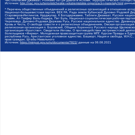
Чистопольский Джамаат, Рохнамо ба суи давлати исломи, Террористическое сообщест
Источник:
http://nac.gov.ru/terroristicheskie-i-ekstremistskie-organizacii-i-materialy.html
данные
* Перечень общественных объединений и религиозных организаций в отношении котор
Национал-большевистская партия, ВЕК РА, Рада земли Кубанской Духовно Родовой Де
Староверов-Инглингов, Нурджулар, К Богодержавию, Таблиги Джамаат, Русское наци
славян, Ат-Такфир Валь-Хиджра, Пит Буль, Национал-социалистическая рабочая парт
Череповца, Духовно-Родовая Держава Русь, Русское национальное единство, Древнер
Кровь и Честь, О свободе совести и о религиозных объединениях, Омская организаци
религиозная организация п. Боровский, Община Коренного Русского народа Щелковског
организация «Братство», Свидетели Иеговы, О противодействии экстремистской деяте
болельщиков «Фирма», Молодежная правозащитная группа МПГ, Курсом Правды и Единен
республика Русь, Арестантское уголовное единство, Башкорт, Нация и свобода, W.H.С
прав граждан, Штабы Навального
Источник:
https://minjust.gov.ru/ru/documents/7822/
данные на
06.08.2021