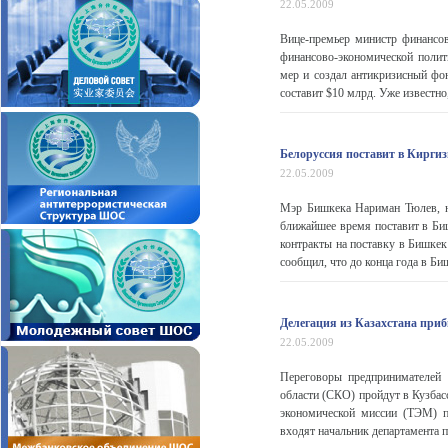
22.05.2009
Вице-премьер министр финансо
финансово-экономической полит
мер и создал антикризисный фо
составит $10 млрд. Уже известно,
Белоруссия поставит в Кирги
22.05.2009
Мэр Бишкека Нариман Тюлев, н
ближайшее время поставит в Би
контракты на поставку в Бишкек
сообщил, что до конца года в Биш
Делегация из Казахстана при
22.05.2009
Переговоры предпринимателей 
области (СКО) пройдут в Кузбас
экономической миссии (ТЭМ) п
входят начальник департамента 