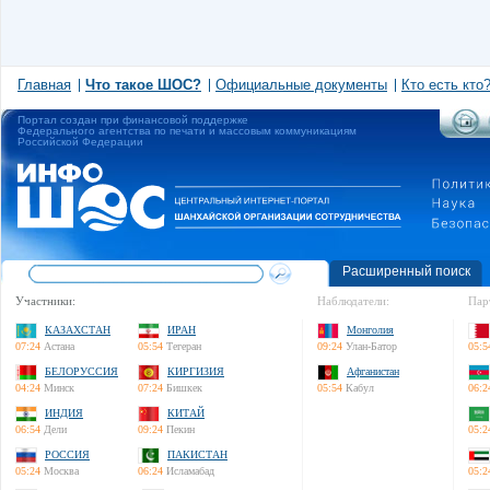
Главная
Что такое ШОС?
Официальные документы
Кто есть кто
Портал создан при финансовой поддержке
Федерального агентства по печати и массовым коммуникациям
Российской Федерации
Расширенный поиск
Участники:
Наблюдатели:
Пар
КАЗАХСТАН
ИРАН
Монголия
07:24
Астана
05:54
Тегеран
09:24
Улан-Батор
05:5
БЕЛОРУССИЯ
КИРГИЗИЯ
Афганистан
04:24
Минск
07:24
Бишкек
05:54
Кабул
06:2
ИНДИЯ
КИТАЙ
06:54
Дели
09:24
Пекин
05:2
РОССИЯ
ПАКИСТАН
05:24
Москва
06:24
Исламабад
05:2