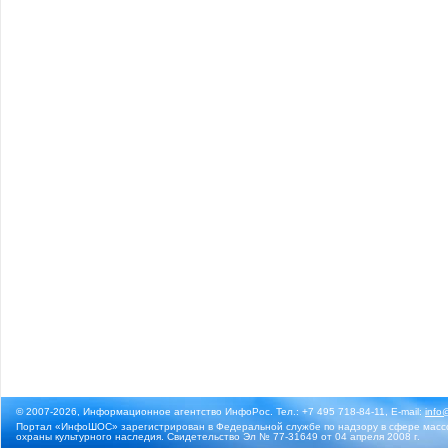
© 2007-2026, Информационное агентство ИнфоРос. Тел.: +7 495 718-84-11, E-mail:
info
Портал «ИнфоШОС» зарегистрирован в Федеральной службе по надзору в сфере массо
охраны культурного наследия. Свидетельство Эл № 77-31649 от 04 апреля 2008 г.