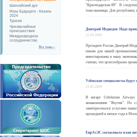
"Краснодарская-99". В следую
Шанхайский дух
тонн пшеницы. Для республики, ко
Игры Будущего - Казань
2024
Туризм
Чрезвычайные
Дмитрий Медведев: Надо прив
происшествия
22.05.2009
Международное
сотрудничество
Президент России Дмитрий Медве
Все темы »
емким для нашей промышленнос
инвестированы в нашу экономик
считаю, что целесообразно проан
Узбекские специалисты будут 
22.05.2009
В ангаре Uzbekistan Airways
авиакомпании "Якутия". По с
заинтересовался услугами ташке
прошедшей в начале года в Москв
ЕврАзЭС согласовало план ан