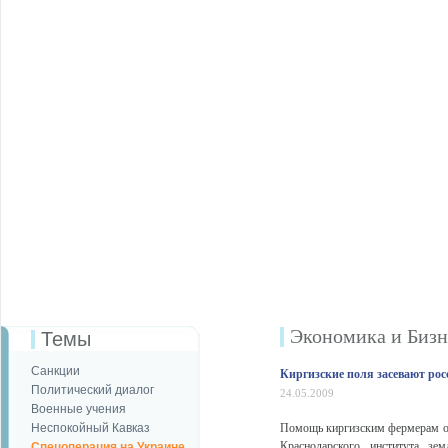
Экономика и Бизн
Темы
Санкции
Киргизские поля засевают ро
Политический диалог
24.05.2009
Военные учения
Неспокойный Кавказ
Помощь киргизским фермерам от 
Краснодарского института зе
Спецоперация на Украине