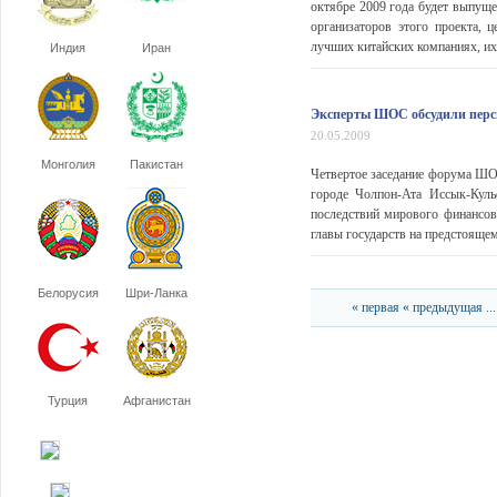
октябре 2009 года будет выпуще
организаторов этого проекта,
лучших китайских компаниях, их
Индия
Иран
Эксперты ШОС обсудили перс
20.05.2009
Монголия
Пакистан
Четвертое заседание форума ШО
городе Чолпон-Ата Иссык-Куль
последствий мирового финансово
главы государств на предстояще
Белорусия
Шри-Ланка
« первая
« предыдущая
...
Турция
Афганистан