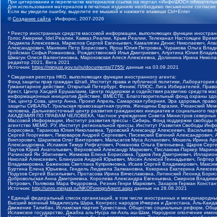
При цитировании и перепечатке материалов ссылка на портал «ИнфоШОС» обязательн
Для использования материалов в печатных изданиях необходимо письменное согласие
Если вы увидели ошибку, выделите ее мышкой и нажмите клавиши Ctrl+Enter
©
Создание сайта
- Инфорос, 2007-2026
* Реестр иностранных средств массовой информации, выполняющих функции иностранн
Голос Америки, Idel.Реалии, Кавказ.Реалии, Крым.Реалии, Телеканал Настоящее Время
Людмила Алексеевна, Маркелов Сергей Евгеньевич, Камалягин Денис Николаевич, Апах
Александрович, Маняхин Петр Борисович, Ярош Юлия Петровна, Чуракова Ольга Влади
Гройсман Софья Романовна, Рождественский Илья Дмитриевич, Апухтина Юлия Владимир
Шмагун Олеся Валентиновна, Мароховская Алеся Алексеевна, Долинина Ирина Никола
редактор 2021, Вега 2021
Источник:
https://minjust.gov.ru/ru/documents/7755/
данные на
03.09.2021
* Сведения реестра НКО, выполняющих функции иностранного агента:
Фонд защиты прав граждан Штаб, Институт права и публичной политики, Лаборатория
Гуманитарное действие, Открытый Петербург, Феникс ПЛЮС, Лига Избирателей, Правов
Крест, Центр Хасдей Ерушалаим, Центр поддержки и содействия развитию средств мас
информационных инициатив Действие, ВМЕСТЕ, Благотворительный фонд охраны здоров
Так, центр Сова, центр Анна, Проект Апрель, Самарская губерния, Эра здоровья, пр
защиты СИБАЛЬТ, Уральская правозащитная группа, Женщины Евразии, Рязанский Мемо
человека, Дальневосточный центр развития гражданских инициатив и социального пар
АКАДЕМИЯ ПО ПРАВАМ ЧЕЛОВЕКА, Частное учреждение Совета Министров северных стр
Массовой Информации, Институт развития прессы - Сибирь, Фонд поддержки свободы 
агентство МЕМО. РУ, Институт региональной прессы, Институт Развития Свободы Инф
Борисовна, Таранова Юлия Николаевна, Туровский Александр Алексеевич, Васильева 
Сергей Георгиевич, Пивоваров Андрей Сергеевич, Писемский Евгений Александрович,
Викторович, Шарипков Олег Викторович, Мальсагов Муса Асланович, Мошель Ирина Ар
Александровна, Исламов Тимур Рифгатович, Романова Ольга Евгеньевна, Щаров Серг
Паутов Юрий Анатольевич, Верховский Александр Маркович, Пислакова-Паркер Марина
Рачинский Ян Збигневич, Жемкова Елена Борисовна, Гудков Лев Дмитриевич, Иллари
Николай Алексеевич, Блинушов Андрей Юрьевич, Мосин Алексей Геннадьевич, Гефтер
Владимировна, Баженова Светлана Куприяновна, Исаев Сергей Владимирович, Максим
Буртина Елена Юрьевна, Гендель Людмила Залмановна, Кокорина Екатерина Алексеев
Подузов Сергей Васильевич, Протасова Ирина Вячеславовна, Литинский Леонид Борис
Добровольская Анна Дмитриевна, Королева Александра Евгеньевна, Смирнов Владими
Петрович, Полякова Мара Федоровна, Резник Генри Маркович, Захаров Герман Конста
Источник:
http://unro.minjust.ru/NKOForeignAgent.aspx
данные на
28.08.2021
* Единый федеральный список организаций, в том числе иностранных и международны
Высший военный Маджлисуль Шура, Конгресс народов Ичкерии и Дагестана, Аль-Каида, 
Движение Талибан, Исламская партия Туркестана, Общество социальных реформ, Общес
Исламское государство, Джабха аль-Нусра ли-Ахль аш-Шам, Народное ополчение имен