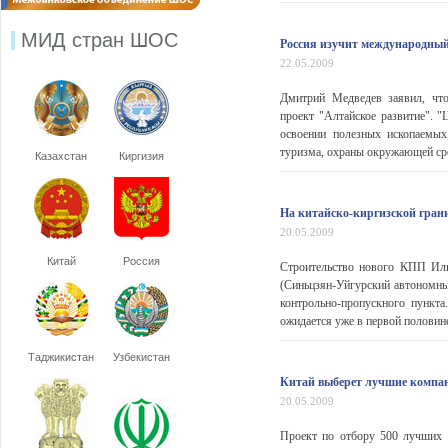
МИД стран ШОС
Россия изучит международный
22.05.2009
Дмитрий Медведев заявил, чт
проект "Алтайское развитие". "
освоении полезных ископаемых
туризма, охраны окружающей сре
Казахстан
Киргизия
На китайско-киргизской гран
20.05.2009
Китай
Россия
Строительство нового КПП Илк
(Синьцзян-Уйгурский автономн
контрольно-пропускного пункт
ожидается уже в первой половине
Таджикистан
Узбекистан
Китай выберет лучшие компан
20.05.2009
Проект по отбору 500 лучших 