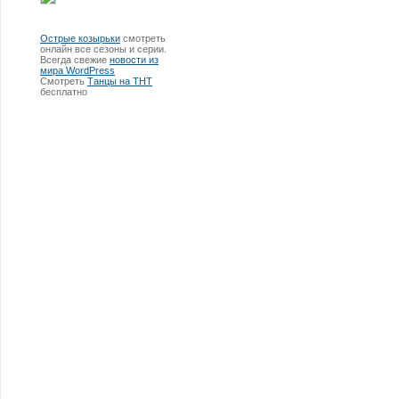
Острые козырьки
смотреть
онлайн все сезоны и серии.
Всегда свежие
новости из
мира WordPress
Смотреть
Танцы на ТНТ
бесплатно