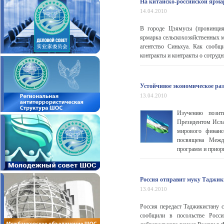
На китайско-российской ярма
14.04.2010
В городе Цзямусы (провинция 
ярмарка сельскохозяйственных 
агентство Синьхуа. Как сообщ
контракты и контракты о сотрудн
Устойчивое экономическое раз
13.04.2010
Изучению позити
Президентом Исла
мирового финанс
посвящена Между
программ и приори
Россия отправит муку Таджик
13.04.2010
Россия передаст Таджикистану 
сообщили в посольстве Росси