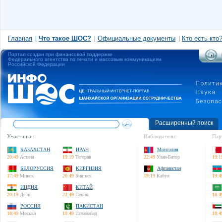
Главная
Что такое ШОС?
Официальные документы
Кто есть кто
Портал создан при финансовой поддержке
Федерального агентства по печати и массовым коммуникациям
Российской Федерации
Расширенный поиск
Участники:
Наблюдатели:
Пар
КАЗАХСТАН
ИРАН
Монголия
20:49
Астана
19:19
Тегеран
22:49
Улан-Батор
19:1
БЕЛОРУССИЯ
КИРГИЗИЯ
Афганистан
17:49
Минск
20:49
Бишкек
19:19
Кабул
19:4
ИНДИЯ
КИТАЙ
20:19
Дели
22:49
Пекин
18:4
РОССИЯ
ПАКИСТАН
18:49
Москва
19:49
Исламабад
18:4