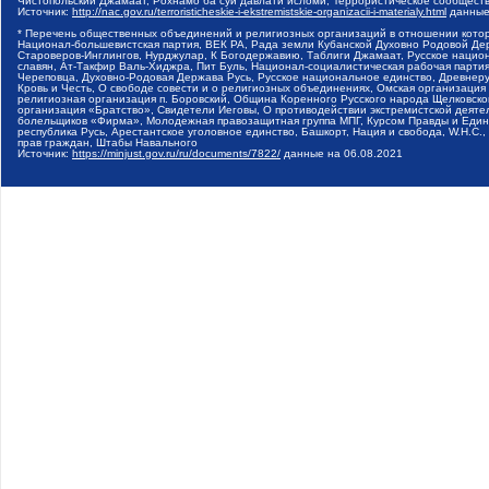
Чистопольский Джамаат, Рохнамо ба суи давлати исломи, Террористическое сообщест
Источник:
http://nac.gov.ru/terroristicheskie-i-ekstremistskie-organizacii-i-materialy.html
данные
* Перечень общественных объединений и религиозных организаций в отношении котор
Национал-большевистская партия, ВЕК РА, Рада земли Кубанской Духовно Родовой Де
Староверов-Инглингов, Нурджулар, К Богодержавию, Таблиги Джамаат, Русское наци
славян, Ат-Такфир Валь-Хиджра, Пит Буль, Национал-социалистическая рабочая парт
Череповца, Духовно-Родовая Держава Русь, Русское национальное единство, Древнер
Кровь и Честь, О свободе совести и о религиозных объединениях, Омская организаци
религиозная организация п. Боровский, Община Коренного Русского народа Щелковског
организация «Братство», Свидетели Иеговы, О противодействии экстремистской деяте
болельщиков «Фирма», Молодежная правозащитная группа МПГ, Курсом Правды и Единен
республика Русь, Арестантское уголовное единство, Башкорт, Нация и свобода, W.H.С
прав граждан, Штабы Навального
Источник:
https://minjust.gov.ru/ru/documents/7822/
данные на
06.08.2021