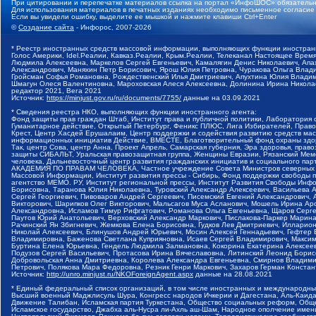
При цитировании и перепечатке материалов ссылка на портал «ИнфоШОС» обязательн
Для использования материалов в печатных изданиях необходимо письменное согласие
Если вы увидели ошибку, выделите ее мышкой и нажмите клавиши Ctrl+Enter
©
Создание сайта
- Инфорос, 2007-2026
* Реестр иностранных средств массовой информации, выполняющих функции иностранн
Голос Америки, Idel.Реалии, Кавказ.Реалии, Крым.Реалии, Телеканал Настоящее Время
Людмила Алексеевна, Маркелов Сергей Евгеньевич, Камалягин Денис Николаевич, Апах
Александрович, Маняхин Петр Борисович, Ярош Юлия Петровна, Чуракова Ольга Влади
Гройсман Софья Романовна, Рождественский Илья Дмитриевич, Апухтина Юлия Владимир
Шмагун Олеся Валентиновна, Мароховская Алеся Алексеевна, Долинина Ирина Никола
редактор 2021, Вега 2021
Источник:
https://minjust.gov.ru/ru/documents/7755/
данные на
03.09.2021
* Сведения реестра НКО, выполняющих функции иностранного агента:
Фонд защиты прав граждан Штаб, Институт права и публичной политики, Лаборатория
Гуманитарное действие, Открытый Петербург, Феникс ПЛЮС, Лига Избирателей, Правов
Крест, Центр Хасдей Ерушалаим, Центр поддержки и содействия развитию средств мас
информационных инициатив Действие, ВМЕСТЕ, Благотворительный фонд охраны здоров
Так, центр Сова, центр Анна, Проект Апрель, Самарская губерния, Эра здоровья, пр
защиты СИБАЛЬТ, Уральская правозащитная группа, Женщины Евразии, Рязанский Мемо
человека, Дальневосточный центр развития гражданских инициатив и социального пар
АКАДЕМИЯ ПО ПРАВАМ ЧЕЛОВЕКА, Частное учреждение Совета Министров северных стр
Массовой Информации, Институт развития прессы - Сибирь, Фонд поддержки свободы 
агентство МЕМО. РУ, Институт региональной прессы, Институт Развития Свободы Инф
Борисовна, Таранова Юлия Николаевна, Туровский Александр Алексеевич, Васильева 
Сергей Георгиевич, Пивоваров Андрей Сергеевич, Писемский Евгений Александрович,
Викторович, Шарипков Олег Викторович, Мальсагов Муса Асланович, Мошель Ирина Ар
Александровна, Исламов Тимур Рифгатович, Романова Ольга Евгеньевна, Щаров Серг
Паутов Юрий Анатольевич, Верховский Александр Маркович, Пислакова-Паркер Марина
Рачинский Ян Збигневич, Жемкова Елена Борисовна, Гудков Лев Дмитриевич, Иллари
Николай Алексеевич, Блинушов Андрей Юрьевич, Мосин Алексей Геннадьевич, Гефтер
Владимировна, Баженова Светлана Куприяновна, Исаев Сергей Владимирович, Максим
Буртина Елена Юрьевна, Гендель Людмила Залмановна, Кокорина Екатерина Алексеев
Подузов Сергей Васильевич, Протасова Ирина Вячеславовна, Литинский Леонид Борис
Добровольская Анна Дмитриевна, Королева Александра Евгеньевна, Смирнов Владими
Петрович, Полякова Мара Федоровна, Резник Генри Маркович, Захаров Герман Конста
Источник:
http://unro.minjust.ru/NKOForeignAgent.aspx
данные на
28.08.2021
* Единый федеральный список организаций, в том числе иностранных и международны
Высший военный Маджлисуль Шура, Конгресс народов Ичкерии и Дагестана, Аль-Каида, 
Движение Талибан, Исламская партия Туркестана, Общество социальных реформ, Общес
Исламское государство, Джабха аль-Нусра ли-Ахль аш-Шам, Народное ополчение имен