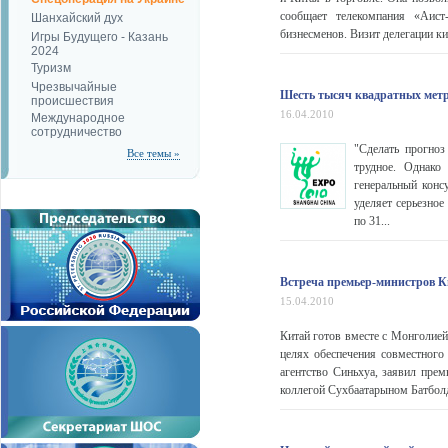
сообщает телекомпания «Аист
Шанхайский дух
бизнесменов. Визит делегации к
Игры Будущего - Казань
2024
Туризм
Чрезвычайные
Шесть тысяч квадратных мет
происшествия
16.04.2010
Международное
сотрудничество
"Сделать прогноз
Все темы »
трудное. Однако
генеральный конс
уделяет серьезно
по 31...
Встреча премьер-министров 
15.04.2010
Китай готов вместе с Монголией
целях обеспечения совместног
агентство Синьхуа, заявил пре
коллегой Сухбаатарыном Батболдо