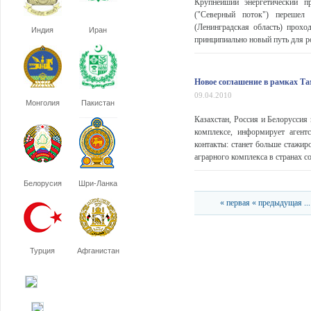
Крупнейший энергетический пр
("Северный поток") перешел
(Ленинградская область) прохо
Индия
Иран
принципиально новый путь для ро
Новое соглашение в рамках Т
09.04.2010
Монголия
Пакистан
Казахстан, Россия и Белоруссия
комплексе, информирует аген
контакты: станет больше стажир
аграрного комплекса в странах с
Белорусия
Шри-Ланка
« первая
« предыдущая
...
Турция
Афганистан