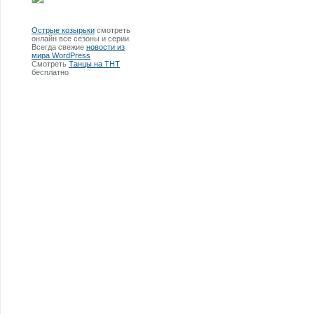
Острые козырьки
смотреть
онлайн все сезоны и серии.
Всегда свежие
новости из
мира WordPress
Смотреть
Танцы на ТНТ
бесплатно