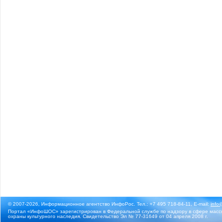
© 2007-2026, Информационное агентство ИнфоРос. Тел.: +7 495 718-84-11, E-mail:
info
Портал «ИнфоШОС» зарегистрирован в Федеральной службе по надзору в сфере массо
охраны культурного наследия. Свидетельство Эл № 77-31649 от 04 апреля 2008 г.