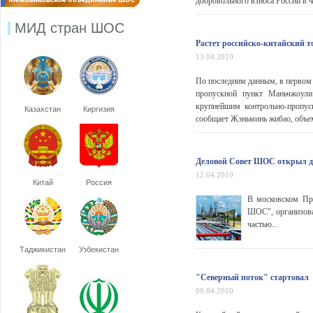
добровольного взноса России в
МИД стран ШОС
Растет российско-китайский 
13.04.2010
По последним данным, в первом к
пропускной пункт Маньчжоули
крупнейшим контрольно-пропуск
Казахстан
Киргизия
сообщает Жэньминь жибао, объем
Деловой Совет ШОС открыл дв
12.04.2010
Китай
Россия
В московском Пре
ШОС", организова
частью...
Таджикистан
Узбекистан
"Северный поток" стартовал
09.04.2010